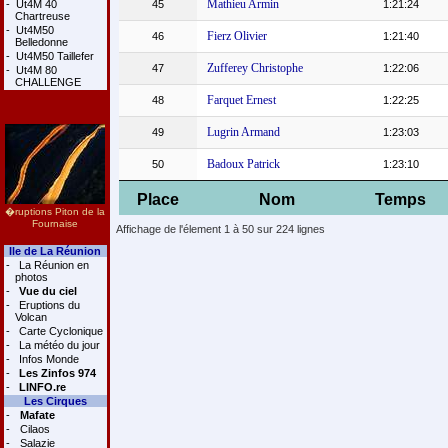
Mathieu Armin
-
Ut4M 40
45
1:21:24
Chartreuse
-
Ut4M50
Fierz Olivier
46
1:21:40
Belledonne
-
Ut4M50 Taillefer
Zufferey Christophe
47
1:22:06
-
Ut4M 80
CHALLENGE
Farquet Ernest
48
1:22:25
Lugrin Armand
49
1:23:03
Badoux Patrick
50
1:23:10
Place
Nom
Temps
�ruptions Piton de la
Fournaise
Affichage de l'élement 1 à 50 sur 224 lignes
Ile de La Réunion
-
La Réunion en
photos
-
Vue du ciel
-
Eruptions du
Volcan
-
Carte Cyclonique
-
La météo du jour
-
Infos Monde
-
Les Zinfos 974
-
LINFO.re
Les Cirques
-
Mafate
-
Cilaos
-
Salazie