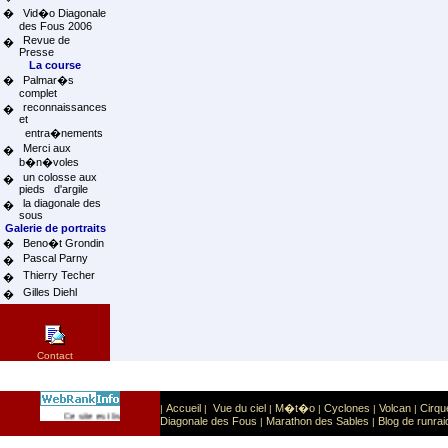
�
Vid�o Diagonale
des Fous 2006
Revue de
�
Presse
La course
�
Palmar�s
complet
reconnaissances
�
et
entra�nements
Merci aux
�
b�n�voles
un colosse aux
�
pieds d'argile
la diagonale des
�
sous
Galerie de portraits
�
Beno�t Grondin
Pascal Parny
�
Thierry Techer
�
Gilles Diehl
�
Contact
Accueil
Vue du ciel
M�t�o
Cyclones
Volcan
Cirqu
|
|
|
|
|
|
Sport
Sports extr�mes
Ce site est list� dans la cat�gorie
:
Diagonale des Fous
Marathon des Sables
Blog de runrai
|
|