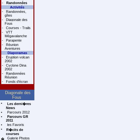
-
Randonnées
Activités
-
Randonnées,
gîtes
-
Diagonale des
Fous
-
Courses - Trails
-
VTT
Mégavalanche
-
Parapente
-
Réunion
Aventures
Diaporamas
-
Eruption volcan
2002
-
Cyclone Dina
2002
-
Randonnées
Réunion
-
Fonds d'écran
Diagonale des
Fous
•
Les derni�res
News
•
Parcours 2012
•
Parcours GR
2011
•
les Favoris
•
R�cits de
courses
Galerie Photos
�