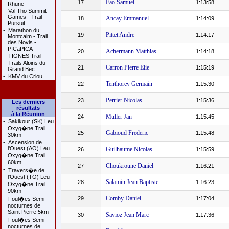
Fao Samuel
17
1:13:58
Rhune
-
Val Tho Summit
Games - Trail
Ancay Emmanuel
18
1:14:09
Pursuit
-
Marathon du
Pittet Andre
19
1:14:17
Montcalm - Trail
des Novis -
PICaPICA
Achermann Matthias
20
1:14:18
-
TIGNES Trail
-
Trails Alpins du
Carron Pierre Elie
21
1:15:19
Grand Bec
-
KMV du Criou
Tenthorey Germain
22
1:15:30
Perrier Nicolas
23
1:15:36
Les derniers
résultats
à la Réunion
Muller Jan
24
1:15:45
-
Sakikour (SK) Leu
Oxyg�ne Trail
Gabioud Frederic
25
1:15:48
30km
-
Ascension de
l'Ouest (AO) Leu
Guilhaume Nicolas
26
1:15:59
Oxyg�ne Trail
60km
Choukroune Daniel
27
1:16:21
-
Travers�e de
l'Ouest (TO) Leu
Salamin Jean Baptiste
28
1:16:23
Oxyg�ne Trail
90km
-
Comby Daniel
29
1:17:04
Foul�es Semi
nocturnes de
Saint Pierre 5km
Savioz Jean Marc
30
1:17:36
-
Foul�es Semi
nocturnes de