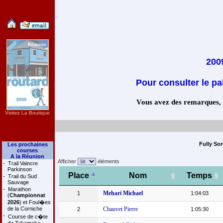
2009
Pour consulter le pa
Vous avez des remarques, co
Visitez La Boutique
Fully Sor
Les prochaines
courses
A la Réunion
Afficher
éléments
-
Trail Vaincre
Parkinson
Place
Nom
Temps
-
Trail du Sud
Sauvage
-
Marathon
Mehari Michael
1
1:04:03
(
Championnat
2026
) et Foul�es
de la Corniche
Chauvet Pierre
2
1:05:30
-
Course de c�te