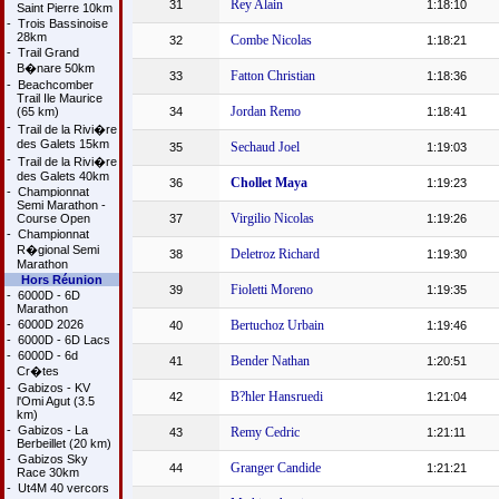
Rey Alain
31
1:18:10
Saint Pierre 10km
-
Trois Bassinoise
28km
Combe Nicolas
32
1:18:21
-
Trail Grand
B�nare 50km
Fatton Christian
33
1:18:36
-
Beachcomber
Trail Ile Maurice
Jordan Remo
(65 km)
34
1:18:41
-
Trail de la Rivi�re
des Galets 15km
Sechaud Joel
35
1:19:03
-
Trail de la Rivi�re
des Galets 40km
Chollet Maya
36
1:19:23
-
Championnat
Semi Marathon -
Virgilio Nicolas
Course Open
37
1:19:26
-
Championnat
R�gional Semi
Deletroz Richard
38
1:19:30
Marathon
Hors Réunion
Fioletti Moreno
39
1:19:35
-
6000D - 6D
Marathon
-
6000D 2026
Bertuchoz Urbain
40
1:19:46
-
6000D - 6D Lacs
-
6000D - 6d
Bender Nathan
41
1:20:51
Cr�tes
-
Gabizos - KV
B?hler Hansruedi
42
1:21:04
l'Omi Agut (3.5
km)
-
Gabizos - La
Remy Cedric
43
1:21:11
Berbeillet (20 km)
-
Gabizos Sky
Granger Candide
44
1:21:21
Race 30km
-
Ut4M 40 vercors