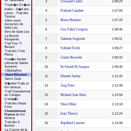
de Takamaka
Frossard Cedric
3
1:06:24
-
Troph�e Oc�an
Indien - D�fi des
Pralond Candide
4
1:07:05
Laves - Trail des
Timizes
Borra Marinus
5
1:07:25
-
10km semi-
nocturnes de
Saint Leu
Gex Fabry Gregory
6
1:08:40
-
5km de Saint Leu
-
La Boucle
Salamin Augustin
7
1:09:11
Parapente
-
Trail Tour Ti
Benare
Schmid Fredy
8
1:09:27
-
Trail des Trois
Pitons
Ginier Reynold
9
1:09:32
-
Foul�e Sentier
Littoral de Sainte-
Suzanne
KrAhenb?hl Jacques
10
1:09:45
-
CiMaSaRun
Hors Réunion
Ehmele Stefan
11
1:12:32
-
Sierre Zinal
-
M�ribel Trails et
Jorg Peter
12
1:12:49
Km Vertical
-
Trail Championnat
Richard Jean Marc
du Canigou
13
1:12:56
(Canig�)
-
Trail des Hauts
Short Mike
14
1:13:18
Forts
-
Championnat
Icart Thierry
15
1:13:24
France
de Km
Vertical
-
Trail des 6
Rapillard Laurent
16
1:13:48
Burons
-
La Course de la