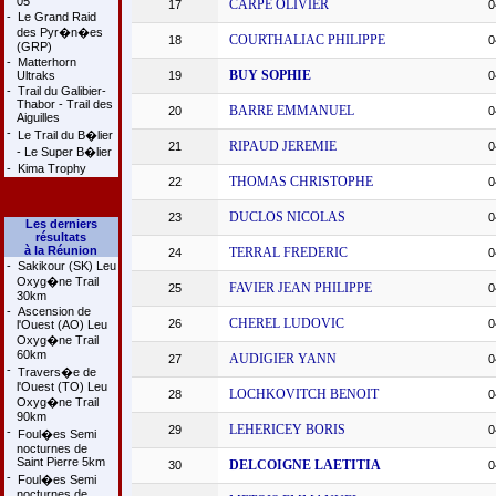
05
CARPE OLIVIER
17
0
-
Le Grand Raid
des Pyr�n�es
COURTHALIAC PHILIPPE
18
0
(GRP)
-
Matterhorn
BUY SOPHIE
Ultraks
19
0
-
Trail du Galibier-
Thabor - Trail des
BARRE EMMANUEL
20
0
Aiguilles
-
Le Trail du B�lier
RIPAUD JEREMIE
21
0
- Le Super B�lier
-
Kima Trophy
THOMAS CHRISTOPHE
22
0
DUCLOS NICOLAS
23
0
Les derniers
résultats
à la Réunion
TERRAL FREDERIC
24
0
-
Sakikour (SK) Leu
Oxyg�ne Trail
FAVIER JEAN PHILIPPE
25
0
30km
-
Ascension de
CHEREL LUDOVIC
26
0
l'Ouest (AO) Leu
Oxyg�ne Trail
60km
AUDIGIER YANN
27
0
-
Travers�e de
l'Ouest (TO) Leu
LOCHKOVITCH BENOIT
28
0
Oxyg�ne Trail
90km
LEHERICEY BORIS
29
0
-
Foul�es Semi
nocturnes de
Saint Pierre 5km
DELCOIGNE LAETITIA
30
0
-
Foul�es Semi
nocturnes de