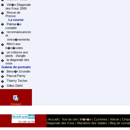
�
Vid�o Diagonale
des Fous 2006
Revue de
�
Presse
La course
�
Palmar�s
complet
reconnaissances
�
et
entra�nements
Merci aux
�
b�n�voles
un colosse aux
�
pieds d'argile
la diagonale des
�
sous
Galerie de portraits
�
Beno�t Grondin
Pascal Parny
�
Thierry Techer
�
Gilles Diehl
�
Contact
Accueil
Vue du ciel
M�t�o
Cyclones
Volcan
Cirqu
|
|
|
|
|
|
Sport
Sports extr�mes
Ce site est list� dans la cat�gorie
:
Diagonale des Fous
Marathon des Sables
Blog de runrai
|
|