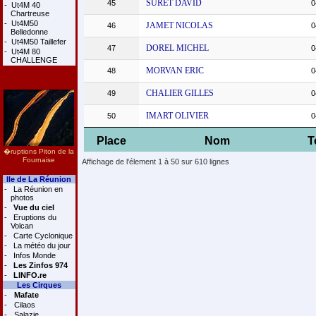
SURET DAVID
45
0
-
Ut4M 40
Chartreuse
-
Ut4M50
JAMET NICOLAS
46
0
Belledonne
-
Ut4M50 Taillefer
DOREL MICHEL
47
0
-
Ut4M 80
CHALLENGE
MORVAN ERIC
48
0
CHALIER GILLES
49
0
IMART OLIVIER
50
0
Place
Nom
T
�ruptions Piton de la
Fournaise
Affichage de l'élement 1 à 50 sur 610 lignes
Ile de La Réunion
-
La Réunion en
photos
-
Vue du ciel
-
Eruptions du
Volcan
-
Carte Cyclonique
-
La météo du jour
-
Infos Monde
-
Les Zinfos 974
-
LINFO.re
Les Cirques
-
Mafate
-
Cilaos
-
Salazie