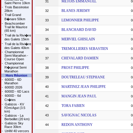
METOIS EMMANUEL
31
0
Saint Pierre 10km
-
Trois Bassinoise
BLANES JEREMY
28km
32
0
-
Trail Grand
B�nare 50km
LEMONNIER PHILIPPE
33
0
-
Beachcomber
Trail Ile Maurice
BLANCHARD DAVID
34
0
(65 km)
-
Trail de la Rivi�re
MERVIEL GHISLAIN
des Galets 15km
35
0
-
Trail de la Rivi�re
des Galets 40km
TREMOLLIERES SEBASTIEN
36
0
-
Championnat
Semi Marathon -
CHEVALARD DAMIEN
37
0
Course Open
-
Championnat
R�gional Semi
PROST PHILIPPE
38
0
Marathon
Hors Réunion
DOUTRELEAU STEPHANE
39
0
-
6000D - 6D
Marathon
MARTINEZ JEAN PHILIPPE
40
0
-
6000D 2026
-
6000D - 6D Lacs
-
6000D - 6d
MANGIN JEAN PAUL
41
0
Cr�tes
-
Gabizos - KV
TORA FABIEN
42
0
l'Omi Agut (3.5
km)
SAVIGNAC NICOLAS
43
0
-
Gabizos - La
Berbeillet (20 km)
-
Gabizos Sky
REDON ANTHONY
44
0
Race 30km
-
Ut4M 40 vercors