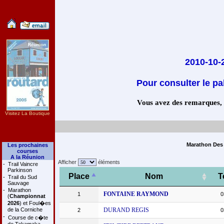
2010-10-
Pour consulter le pa
Vous avez des remarques, co
Visitez La Boutique
Marathon Des 
Les prochaines
courses
A la Réunion
Afficher
éléments
-
Trail Vaincre
Parkinson
Place
Nom
T
-
Trail du Sud
Sauvage
-
Marathon
FONTAINE RAYMOND
1
0
(
Championnat
2026
) et Foul�es
de la Corniche
DURAND REGIS
2
0
-
Course de c�te