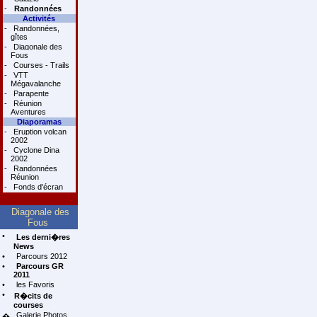
-
Randonnées
Activités
-
Randonnées,
gîtes
-
Diagonale des
Fous
-
Courses - Trails
-
VTT
Mégavalanche
-
Parapente
-
Réunion
Aventures
Diaporamas
-
Eruption volcan
2002
-
Cyclone Dina
2002
-
Randonnées
Réunion
-
Fonds d'écran
Diagonale des
Fous
•
Les derni�res
News
•
Parcours 2012
•
Parcours GR
2011
•
les Favoris
•
R�cits de
courses
Galerie Photos
�