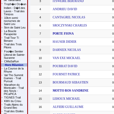
de Takamaka
ITSWEIRE BERTRAND
3
0
-
Troph�e Oc�an
Indien - D�fi des
ANDRIEU DAVID
4
0
Laves - Trail des
Timizes
CANTAGREL NICOLAS
4
0
-
10km semi-
nocturnes de
Saint Leu
SROCZYNSKI CHARLES
6
0
-
5km de Saint Leu
-
La Boucle
PORTE FIONA
7
0
Parapente
-
Trail Tour Ti
Benare
HAUSER DIDIER
8
0
-
Trail des Trois
Pitons
DARNEIX NICOLAS
9
0
-
Foul�e Sentier
Littoral de Sainte-
Suzanne
VAN EXE MICKAEL
10
0
-
CiMaSaRun
Hors Réunion
POURRAT DAVID
11
0
-
La Course de la
Rhune
FOURNET PATRICE
12
0
-
Val Tho Summit
Games - Trail
Pursuit
BOURMAUD SEBASTIEN
13
0
-
Marathon du
Montcalm - Trail
MOTTO ROS SANDRINE
14
0
des Novis -
PICaPICA
-
TIGNES Trail
LEHOUX MICHAEL
15
0
-
KMV du Criou
-
Trails Alpins du
ALFIERI GUILLAUME
16
0
Grand Bec
-
Trail des Etoiles