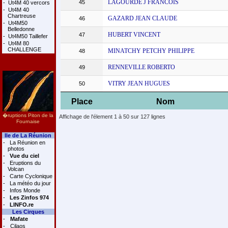
LAGOURDE J FRANCOIS
45
-
Ut4M 40 vercors
-
Ut4M 40
Chartreuse
GAZARD JEAN CLAUDE
46
-
Ut4M50
Belledonne
HUBERT VINCENT
47
-
Ut4M50 Taillefer
-
Ut4M 80
CHALLENGE
MINATCHY PETCHY PHILIPPE
48
RENNEVILLE ROBERTO
49
VITRY JEAN HUGUES
50
Place
Nom
�ruptions Piton de la
Affichage de l'élement 1 à 50 sur 127 lignes
Fournaise
Ile de La Réunion
-
La Réunion en
photos
-
Vue du ciel
-
Eruptions du
Volcan
-
Carte Cyclonique
-
La météo du jour
-
Infos Monde
-
Les Zinfos 974
-
LINFO.re
Les Cirques
-
Mafate
-
Cilaos