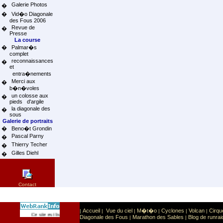
Galerie Photos
�
�
Vid�o Diagonale
des Fous 2006
Revue de
�
Presse
La course
�
Palmar�s
complet
reconnaissances
�
et
entra�nements
Merci aux
�
b�n�voles
un colosse aux
�
pieds d'argile
la diagonale des
�
sous
Galerie de portraits
�
Beno�t Grondin
Pascal Parny
�
Thierry Techer
�
Gilles Diehl
�
Contact
Accueil
Vue du ciel
M�t�o
Cyclones
Volcan
Cirqu
|
|
|
|
|
|
Sport
Sports extr�mes
Ce site est list� dans la cat�gorie
:
Diagonale des Fous
Marathon des Sables
Blog de runrai
|
|