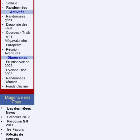
-
Salazie
-
Randonnées
Activités
-
Randonnées,
gîtes
-
Diagonale des
Fous
-
Courses - Trails
-
VTT
Mégavalanche
-
Parapente
-
Réunion
Aventures
Diaporamas
-
Eruption volcan
2002
-
Cyclone Dina
2002
-
Randonnées
Réunion
-
Fonds d'écran
Diagonale des
Fous
•
Les derni�res
News
•
Parcours 2012
•
Parcours GR
2011
•
les Favoris
•
R�cits de
courses