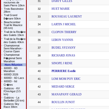
DARTY GILLES
31
nocturnes de
Saint Pierre 10km
HUET MARIE
-
Trois Bassinoise
32
28km
-
Trail Grand
ROUSSEAU LAURENT
33
B�nare 50km
-
Beachcomber
LARTIN J MICHEL
34
Trail Ile Maurice
(65 km)
-
Trail de la Rivi�re
CLOPON THIERRY
35
des Galets 15km
-
Trail de la Rivi�re
LEBON YANNIS
36
des Galets 40km
-
Championnat
BUDEL SYLVANY
37
Semi Marathon -
Course Open
-
Championnat
RICHARD JONAS
38
R�gional Semi
Marathon
SINOPE J RENE
39
Hors Réunion
-
6000D - 6D
PERRIERE Estelle
Marathon
40
-
6000D 2026
-
6000D - 6D Lacs
LOM MOM POY ERIC
41
-
6000D - 6d
Cr�tes
MEDARD SERGE
42
-
Gabizos - KV
l'Omi Agut (3.5
km)
MANAPANY GERALD
43
-
Gabizos - La
Berbeillet (20 km)
ROULLIN JUNOT
44
-
Gabizos Sky
Race 30km