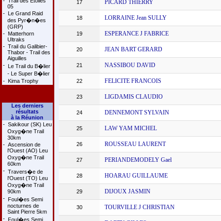
-
Trail des Etoiles
PICARD THIERRY
17
05
-
Le Grand Raid
LORRAINE Jean SULLY
18
des Pyr�n�es
(GRP)
ESPERANCE J FABRICE
-
Matterhorn
19
Ultraks
-
Trail du Galibier-
JEAN BART GERARD
20
Thabor - Trail des
Aiguilles
NASSIBOU DAVID
-
21
Le Trail du B�lier
- Le Super B�lier
FELICITE FRANCOIS
-
Kima Trophy
22
LIGDAMIS CLAUDIO
23
Les derniers
résultats
DENNEMONT SYLVAIN
24
à la Réunion
-
Sakikour (SK) Leu
LAW YAM MICHEL
25
Oxyg�ne Trail
30km
ROUSSEAU LAURENT
26
-
Ascension de
l'Ouest (AO) Leu
Oxyg�ne Trail
PERIANDEMODELY Gael
27
60km
-
Travers�e de
HOARAU GUILLAUME
28
l'Ouest (TO) Leu
Oxyg�ne Trail
DIJOUX JASMIN
90km
29
-
Foul�es Semi
nocturnes de
TOURVILLE J CHRISTIAN
30
Saint Pierre 5km
-
Foul�es Semi