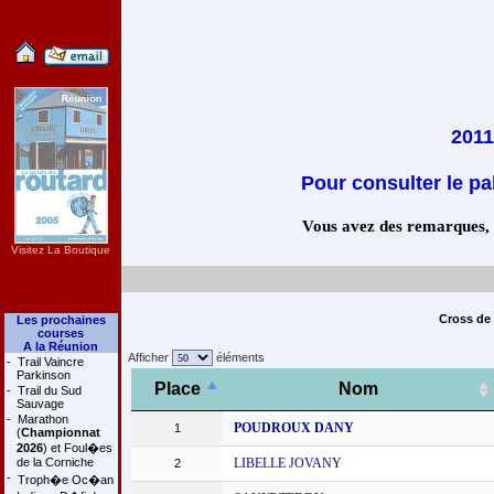
2011
Pour consulter le pa
Vous avez des remarques, co
Visitez La Boutique
Cross de 
Les prochaines
courses
A la Réunion
Afficher
éléments
-
Trail Vaincre
Parkinson
Place
Nom
-
Trail du Sud
Sauvage
-
Marathon
POUDROUX DANY
1
(
Championnat
2026
) et Foul�es
de la Corniche
LIBELLE JOVANY
2
-
Troph�e Oc�an