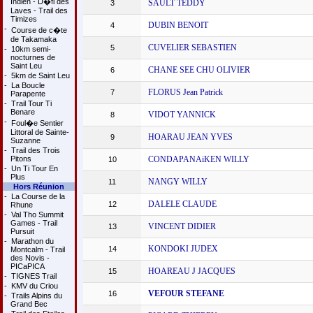
Indien - D�fi des
SAULT TEDDY
3
Laves - Trail des
Timizes
DUBIN BENOIT
4
-
Course de c�te
de Takamaka
CUVELIER SEBASTIEN
5
-
10km semi-
nocturnes de
Saint Leu
CHANE SEE CHU OLIVIER
6
-
5km de Saint Leu
-
La Boucle
FLORUS Jean Patrick
7
Parapente
-
Trail Tour Ti
Benare
VIDOT YANNICK
8
-
Foul�e Sentier
Littoral de Sainte-
HOARAU JEAN YVES
9
Suzanne
-
Trail des Trois
Pitons
CONDAPANAiKEN WILLY
10
-
Un Ti Tour En
Plus
NANGY WILLY
11
Hors Réunion
-
La Course de la
DALELE CLAUDE
12
Rhune
-
Val Tho Summit
Games - Trail
VINCENT DIDIER
13
Pursuit
-
Marathon du
KONDOKI JUDEX
14
Montcalm - Trail
des Novis -
PICaPICA
HOAREAU J JACQUES
15
-
TIGNES Trail
-
KMV du Criou
VEFOUR STEFANE
16
-
Trails Alpins du
Grand Bec