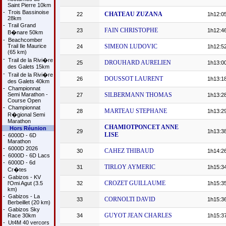
Saint Pierre 10km
-
Trois Bassinoise
CHATEAU ZUZANA
22
1h12:0
28km
-
Trail Grand
FAIN CHRISTOPHE
23
1h12:4
B�nare 50km
-
Beachcomber
Trail Ile Maurice
SIMEON LUDOVIC
24
1h12:5
(65 km)
-
Trail de la Rivi�re
DROUHARD AURELIEN
25
1h13:0
des Galets 15km
-
Trail de la Rivi�re
DOUSSOT LAURENT
26
1h13:1
des Galets 40km
-
Championnat
Semi Marathon -
SILBERMANN THOMAS
27
1h13:2
Course Open
-
Championnat
MARTEAU STEPHANE
28
1h13:2
R�gional Semi
Marathon
CHAMIOTPONCET ANNE
Hors Réunion
29
1h13:3
LISE
-
6000D - 6D
Marathon
-
6000D 2026
CAHEZ THIBAUD
30
1h14:2
-
6000D - 6D Lacs
-
6000D - 6d
TIRLOY AYMERIC
31
1h15:3
Cr�tes
-
Gabizos - KV
CROZET GUILLAUME
l'Omi Agut (3.5
32
1h15:3
km)
-
Gabizos - La
CORNOLTI DAVID
33
1h15:3
Berbeillet (20 km)
-
Gabizos Sky
GUYOT JEAN CHARLES
Race 30km
34
1h15:3
-
Ut4M 40 vercors