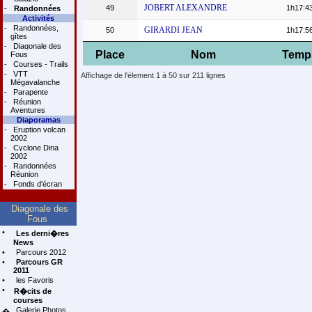
JOBERT ALEXANDRE
49
1h17:4
-
Randonnées
Activités
-
Randonnées,
GIRARDI JEAN
50
1h17:5
gîtes
-
Diagonale des
Place
Nom
Temp
Fous
-
Courses - Trails
-
VTT
Affichage de l'élement 1 à 50 sur 211 lignes
Mégavalanche
-
Parapente
-
Réunion
Aventures
Diaporamas
-
Eruption volcan
2002
-
Cyclone Dina
2002
-
Randonnées
Réunion
-
Fonds d'écran
Diagonale des
Fous
•
Les derni�res
News
•
Parcours 2012
•
Parcours GR
2011
•
les Favoris
•
R�cits de
courses
Galerie Photos
�