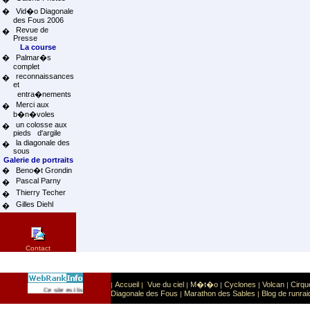
�
Vid�o Diagonale
des Fous 2006
Revue de
�
Presse
La course
�
Palmar�s
complet
reconnaissances
�
et
entra�nements
Merci aux
�
b�n�voles
un colosse aux
�
pieds d'argile
la diagonale des
�
sous
Galerie de portraits
�
Beno�t Grondin
Pascal Parny
�
Thierry Techer
�
Gilles Diehl
�
Contact
Accueil
Vue du ciel
M�t�o
Cyclones
Volcan
Cirqu
|
|
|
|
|
|
Sport
Sports extr�mes
Ce site est list� dans la cat�gorie
:
Diagonale des Fous
Marathon des Sables
Blog de runrai
|
|