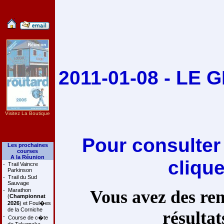
2011-01-08 - LE
Visitez La Boutique
Pour consulter
Les prochaines
courses
A la Réunion
cliqu
-
Trail Vaincre
Parkinson
-
Trail du Sud
Sauvage
-
Marathon
Vous avez des rem
(
Championnat
2026
) et Foul�es
de la Corniche
résultat
-
Course de c�te