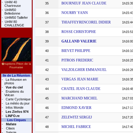
-
Ut4M 40
BOURNEUF JEAN CLAUDE
35
1h15:3
Chartreuse
-
Ut4M50
NOURRY YANN
36
1h15:4
Belledonne
-
Ut4M50 Taillefer
-
Ut4M 80
THIAFFEYRENCOREL DIDIER
37
1h15:4
CHALLENGE
ROSSE CHRISTOPHE
38
1h15:5
GALLAND VALERIE
39
1h16:0
BIEVET PHILIPPE
40
1h16:1
PITROIS FREDERIC
41
1h16:2
�ruptions Piton de la
Fournaise
VALZOLGHER EMMANUEL
42
1h16:2
Ile de La Réunion
VERGAS JEAN MARIE
43
1h16:3
-
La Réunion en
photos
-
Vue du ciel
CHATEL JEAN CLAUDE
44
1h16:4
-
Eruptions du
Volcan
MARCHAND MICHEL
45
1h17:0
-
Carte Cyclonique
-
La météo du jour
-
Infos Monde
EDMOND XAVIER
46
1h17:1
-
Les Zinfos 974
-
LINFO.re
ZELEWITZ SERGEJ
47
1h17:2
Les Cirques
-
Mafate
MICHEL FABRICE
48
1h17:4
-
Cilaos
-
Salazie