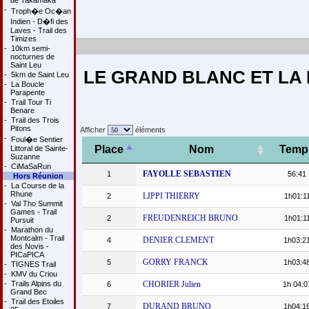
de Takamaka
-
Troph�e Oc�an
Indien - D�fi des
Laves - Trail des
Timizes
-
10km semi-
nocturnes de
Saint Leu
LE GRAND BLANC ET LA PE
-
5km de Saint Leu
-
La Boucle
Parapente
-
Trail Tour Ti
Benare
-
Trail des Trois
Pitons
Afficher
éléments
-
Foul�e Sentier
Place
Nom
Temp
Littoral de Sainte-
Suzanne
-
CiMaSaRun
FAYOLLE SEBASTIEN
1
56:41
Hors Réunion
-
La Course de la
Rhune
LIPPI THIERRY
2
1h01:1
-
Val Tho Summit
Games - Trail
FREUDENREICH BRUNO
2
1h01:1
Pursuit
-
Marathon du
Montcalm - Trail
DENIER CLEMENT
4
1h03:2
des Novis -
PICaPICA
GORRY FRANCK
5
1h03:4
-
TIGNES Trail
-
KMV du Criou
-
Trails Alpins du
CHORIER Julien
6
1h 04:0
Grand Bec
-
Trail des Etoiles
DURAND BRUNO
7
1h04:1