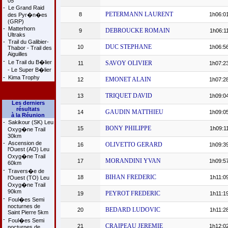
05
-
Le Grand Raid
PETERMANN LAURENT
8
1h06:0
des Pyr�n�es
(GRP)
-
Matterhorn
DEBROUCKE ROMAIN
9
1h06:1
Ultraks
-
Trail du Galibier-
DUC STEPHANE
10
1h06:5
Thabor - Trail des
Aiguilles
-
Le Trail du B�lier
SAVOY OLIVIER
11
1h07:2
- Le Super B�lier
-
Kima Trophy
EMONET ALAIN
12
1h07:2
TRIQUET DAVID
13
1h09:0
Les derniers
résultats
GAUDIN MATTHIEU
14
1h09:0
à la Réunion
-
Sakikour (SK) Leu
BONY PHILIPPE
15
1h09:1
Oxyg�ne Trail
30km
-
Ascension de
OLIVETTO GERARD
16
1h09:3
l'Ouest (AO) Leu
Oxyg�ne Trail
MORANDINI YVAN
17
1h09:5
60km
-
Travers�e de
BIHAN FREDERIC
18
1h11:0
l'Ouest (TO) Leu
Oxyg�ne Trail
90km
PEYROT FREDERIC
19
1h11:1
-
Foul�es Semi
nocturnes de
BEDARD LUDOVIC
20
1h11:2
Saint Pierre 5km
-
Foul�es Semi
CRAIPEAU JEREMIE
21
1h12:0
nocturnes de