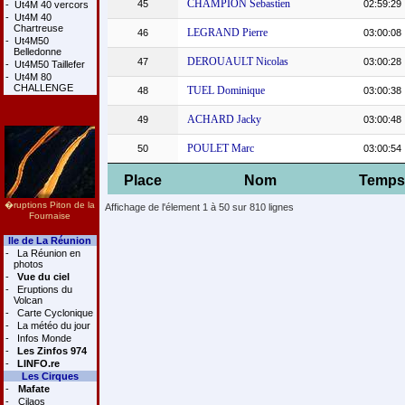
CHAMPION Sebastien
45
02:59:29
-
Ut4M 40 vercors
-
Ut4M 40
Chartreuse
LEGRAND Pierre
46
03:00:08
-
Ut4M50
Belledonne
DEROUAULT Nicolas
47
03:00:28
-
Ut4M50 Taillefer
-
Ut4M 80
CHALLENGE
TUEL Dominique
48
03:00:38
ACHARD Jacky
49
03:00:48
POULET Marc
50
03:00:54
Place
Nom
Temps
�ruptions Piton de la
Affichage de l'élement 1 à 50 sur 810 lignes
Fournaise
Ile de La Réunion
-
La Réunion en
photos
-
Vue du ciel
-
Eruptions du
Volcan
-
Carte Cyclonique
-
La météo du jour
-
Infos Monde
-
Les Zinfos 974
-
LINFO.re
Les Cirques
-
Mafate
-
Cilaos