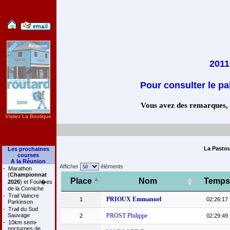
2011
Pour consulter le pa
Vous avez des remarques, co
Visitez La Boutique
La Pastou
Les prochaines
courses
A la Réunion
Afficher
éléments
-
Marathon
(
Championnat
Place
Nom
Temps
2026
) et Foul�es
de la Corniche
-
Trail Vaincre
PRIOUX Emmanuel
1
02:26:17
Parkinson
-
Trail du Sud
Sauvage
PROST Philippe
2
02:29:49
-
10km semi-
nocturnes de