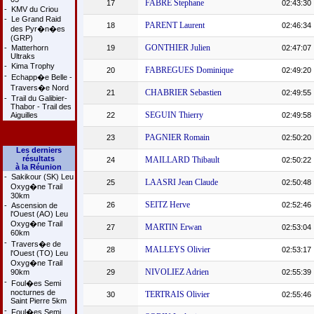
FABRE Stephane
17
02:43:30
-
KMV du Criou
-
Le Grand Raid
PARENT Laurent
18
02:46:34
des Pyr�n�es
(GRP)
GONTHIER Julien
-
Matterhorn
19
02:47:07
Ultraks
-
Kima Trophy
FABREGUES Dominique
20
02:49:20
-
Echapp�e Belle -
Travers�e Nord
CHABRIER Sebastien
21
02:49:55
-
Trail du Galibier-
Thabor - Trail des
SEGUIN Thierry
Aiguilles
22
02:49:58
PAGNIER Romain
23
02:50:20
Les derniers
résultats
MAILLARD Thibault
24
02:50:22
à la Réunion
-
Sakikour (SK) Leu
LAASRI Jean Claude
25
02:50:48
Oxyg�ne Trail
30km
SEITZ Herve
26
02:52:46
-
Ascension de
l'Ouest (AO) Leu
Oxyg�ne Trail
MARTIN Erwan
27
02:53:04
60km
-
Travers�e de
MALLEYS Olivier
28
02:53:17
l'Ouest (TO) Leu
Oxyg�ne Trail
NIVOLIEZ Adrien
90km
29
02:55:39
-
Foul�es Semi
nocturnes de
TERTRAIS Olivier
30
02:55:46
Saint Pierre 5km
-
Foul�es Semi