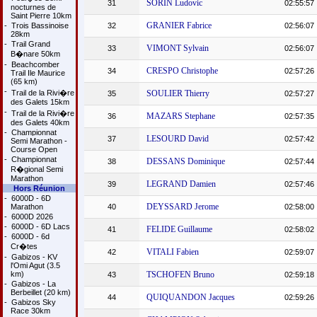
SORIN Ludovic
31
02:55:57
nocturnes de
Saint Pierre 10km
GRANIER Fabrice
-
Trois Bassinoise
32
02:56:07
28km
-
Trail Grand
VIMONT Sylvain
33
02:56:07
B�nare 50km
-
Beachcomber
CRESPO Christophe
34
02:57:26
Trail Ile Maurice
(65 km)
-
Trail de la Rivi�re
SOULIER Thierry
35
02:57:27
des Galets 15km
-
Trail de la Rivi�re
MAZARS Stephane
36
02:57:35
des Galets 40km
-
Championnat
LESOURD David
37
02:57:42
Semi Marathon -
Course Open
-
Championnat
DESSANS Dominique
38
02:57:44
R�gional Semi
Marathon
LEGRAND Damien
39
02:57:46
Hors Réunion
-
6000D - 6D
DEYSSARD Jerome
Marathon
40
02:58:00
-
6000D 2026
-
6000D - 6D Lacs
FELIDE Guillaume
41
02:58:02
-
6000D - 6d
Cr�tes
VITALI Fabien
42
02:59:07
-
Gabizos - KV
l'Omi Agut (3.5
km)
TSCHOFEN Bruno
43
02:59:18
-
Gabizos - La
Berbeillet (20 km)
QUIQUANDON Jacques
44
02:59:26
-
Gabizos Sky
Race 30km