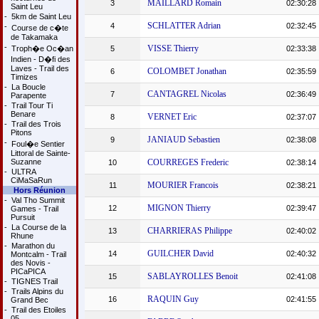
MAILLARD Romain
3
02:30:28
Saint Leu
-
5km de Saint Leu
SCHLATTER Adrian
4
02:32:45
-
Course de c�te
de Takamaka
-
VISSE Thierry
Troph�e Oc�an
5
02:33:38
Indien - D�fi des
Laves - Trail des
COLOMBET Jonathan
6
02:35:59
Timizes
-
La Boucle
CANTAGREL Nicolas
7
02:36:49
Parapente
-
Trail Tour Ti
Benare
VERNET Eric
8
02:37:07
-
Trail des Trois
Pitons
JANIAUD Sebastien
9
02:38:08
-
Foul�e Sentier
Littoral de Sainte-
Suzanne
COURREGES Frederic
10
02:38:14
-
ULTRA
CiMaSaRun
MOURIER Francois
11
02:38:21
Hors Réunion
-
Val Tho Summit
MIGNON Thierry
12
02:39:47
Games - Trail
Pursuit
-
La Course de la
CHARRIERAS Philippe
13
02:40:02
Rhune
-
Marathon du
GUILCHER David
14
02:40:32
Montcalm - Trail
des Novis -
PICaPICA
SABLAYROLLES Benoit
15
02:41:08
-
TIGNES Trail
-
Trails Alpins du
RAQUIN Guy
16
02:41:55
Grand Bec
-
Trail des Etoiles
05