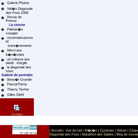
Galerie Photos
�
�
Vid�o Diagonale
des Fous 2006
Revue de
�
Presse
La course
�
Palmar�s
complet
reconnaissances
�
et
entra�nements
Merci aux
�
b�n�voles
un colosse aux
�
pieds d'argile
la diagonale des
�
sous
Galerie de portraits
�
Beno�t Grondin
Pascal Parny
�
Thierry Techer
�
Gilles Diehl
�
Contact
Accueil
Vue du ciel
M�t�o
Cyclones
Volcan
Cirqu
|
|
|
|
|
|
Sport
Sports extr�mes
Ce site est list� dans la cat�gorie
:
Diagonale des Fous
Marathon des Sables
Blog de runrai
|
|