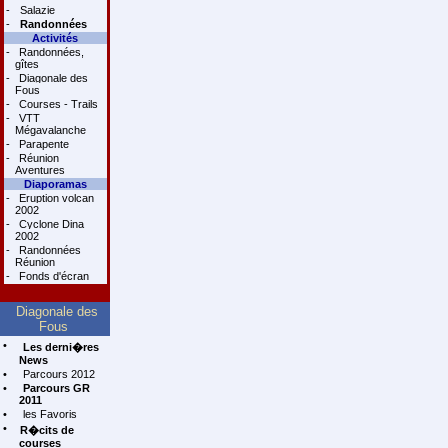
-
Salazie
-
Randonnées
Activités
-
Randonnées,
gîtes
-
Diagonale des
Fous
-
Courses - Trails
-
VTT
Mégavalanche
-
Parapente
-
Réunion
Aventures
Diaporamas
-
Eruption volcan
2002
-
Cyclone Dina
2002
-
Randonnées
Réunion
-
Fonds d'écran
Diagonale des
Fous
•
Les derni�res
News
•
Parcours 2012
•
Parcours GR
2011
•
les Favoris
•
R�cits de
courses