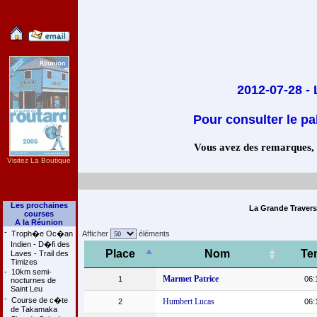
2012-07-28 
Pour consulter le pa
Vous avez des remarques, co
Visitez La Boutique
Les prochaines
La Grande Travers
courses
A la Réunion
-
Troph�e Oc�an
Afficher
éléments
Indien - D�fi des
Place
Nom
Te
Laves - Trail des
Timizes
-
10km semi-
Marmet Patrice
1
06:
nocturnes de
Saint Leu
-
Course de c�te
Humbert Lucas
2
06:
de Takamaka