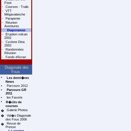
Fous
-
Courses - Trails
-
VTT
Mégavalanche
-
Parapente
-
Réunion
Aventures
Diaporamas
-
Eruption volcan
2002
-
Cyclone Dina
2002
-
Randonnées
Réunion
-
Fonds d'écran
Diagonale des
Fous
•
Les derni�res
News
•
Parcours 2012
•
Parcours GR
2011
•
les Favoris
•
R�cits de
courses
Galerie Photos
�
�
Vid�o Diagonale
des Fous 2006
Revue de
�
Presse
La course