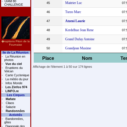
-
Ut4M 80
Maitrier Luc
45
07:
CHALLENGE
Turzo Marc
46
07:
Atzeni Laurie
47
07:
Kerdelhue Jean Rene
48
07:
Grand Dufay Antoine
49
07:
�ruptions Piton de la
Fournaise
Grandjean Maxime
50
07:
Ile de La Réunion
-
La Réunion en
Place
Nom
Te
photos
-
Vue du ciel
Affichage de l'élement 1 à 50 sur 174 lignes
-
Eruptions du
Volcan
-
Carte Cyclonique
-
La météo du jour
-
Infos Monde
-
Les Zinfos 974
-
LINFO.re
Les Cirques
-
Mafate
-
Cilaos
-
Salazie
-
Randonnées
Activités
-
Randonnées,
gîtes
-
Diagonale des