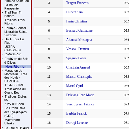
-
5km de Saint Leu
Teitgen Francois
3
06:
-
La Boucle
Parapente
Hubert Sam
4
06:
-
Trail Tour Ti
Benare
-
Trail des Trois
Pasin Christian
5
06:
Pitons
-
Foul�e Sentier
Besnard Guillaume
6
06:
Littoral de Sainte-
Suzanne
-
Un Ti Tour En
Ahansal Mustapha
7
06:
Plus
-
ULTRA
Vesseau Damien
8
06:
CiMaSaRun
-
CiMaSaRun
Spagnol Gilles
-
9
06:
Foul�es de Bois
d Olives
Hors Réunion
Chartrain Arnaud
10
06:
-
Marathon du
Montcalm - Trail
Massol Christophe
11
06:
des Novis -
PICaPICA
-
TIGNES Trail
Martel Cyril
12
06:
-
Trails Alpins du
Grand Bec
Deletang Jean Marie
13
06:
-
Trail des Etoiles
05
-
KMV du Criou
Vercruyssen Fabrice
14
07:
-
Le Grand Raid
des Pyr�n�es
Barbier Franck
15
07:
(GRP)
-
Matterhorn
Dorogi Levente
16
07:
Ultraks
-
Le Trail du B�lier