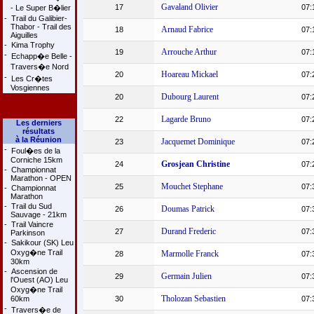
Gavaland Olivier
17
07:
- Le Super B�lier
-
Trail du Galibier-
Thabor - Trail des
Arnaud Fabrice
18
07:
Aiguilles
-
Kima Trophy
Arrouche Arthur
19
07:
-
Echapp�e Belle -
Travers�e Nord
Hoareau Mickael
20
07:
-
Les Cr�tes
Vosgiennes
Dubourg Laurent
20
07:
Lagarde Bruno
22
07:
Les derniers
résultats
à la Réunion
Jacquemet Dominique
23
07:
-
Foul�es de la
Corniche 15km
Grosjean Christine
24
07:
-
Championnat
Marathon - OPEN
Mouchet Stephane
25
07:
-
Championnat
Marathon
-
Trail du Sud
Doumas Patrick
26
07:
Sauvage - 21km
-
Trail Vaincre
Durand Frederic
27
07:
Parkinson
-
Sakikour (SK) Leu
Oxyg�ne Trail
Marmolle Franck
28
07:
30km
-
Ascension de
Germain Julien
29
07:
l'Ouest (AO) Leu
Oxyg�ne Trail
Tholozan Sebastien
60km
30
07:
-
Travers�e de