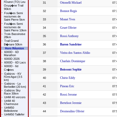
l'Ouest (TO) Leu
Ottonelli Mickael
31
07:
Oxyg�ne Trail
90km
Bonnot Regis
32
07:
-
Foul�es Semi
nocturnes de
Monet Yves
33
07:
Saint Pierre 5km
-
Foul�es Semi
nocturnes de
Gruet Olivier
34
07:
Saint Pierre 10km
-
Trois Bassinoise
Rossi Anthony
35
07:
28km
-
Trail Grand
Baron Sandrine
B�nare 50km
36
07:
Hors Réunion
-
6000D - 6D
Vieira dos Santos Abilio
37
07:
Marathon
-
6000D 2026
Charlaix Dominique
38
07:
-
6000D - 6D Lacs
-
6000D - 6d
Boissont Sophie
39
07:
Cr�tes
-
Gabizos - KV
l'Omi Agut (3.5
Chirio Eddy
40
07:
km)
-
Gabizos - La
Pineau Eric
41
07:
Berbeillet (20 km)
-
Gabizos Sky
Race 30km
Rossi Jerome
42
07:
-
Ut4M 40 vercors
-
Ut4M 40
Berteloot Jeremie
43
07:
Chartreuse
-
Ut4M50
Belledonne
Desmoulins Olivier
44
07:
-
Ut4M50 Taillefer