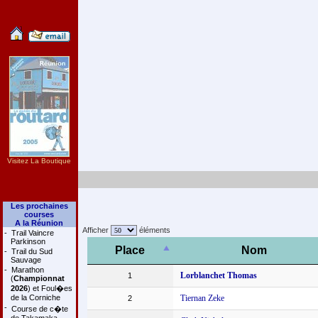
Visitez La Boutique
Les prochaines
courses
A la Réunion
Afficher
éléments
-
Trail Vaincre
Parkinson
Place
Nom
-
Trail du Sud
Sauvage
-
Marathon
Lorblanchet Thomas
1
(
Championnat
2026
) et Foul�es
de la Corniche
Tiernan Zeke
2
-
Course de c�te