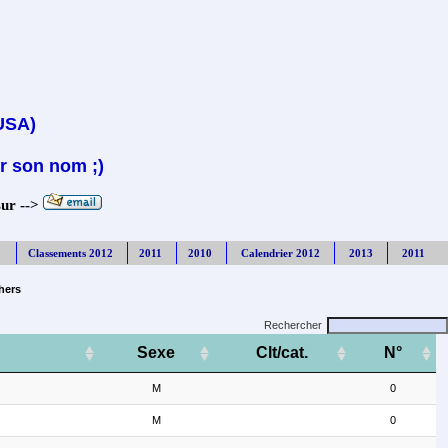
(USA)
r son nom ;)
sur -->
Classements 2012
2011
2010
Calendrier 2012
2013
2011
shers
Rechercher
Sexe
Clt/cat.
N°
M
0
M
0