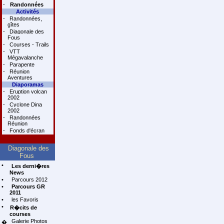
-
Randonnées
Activités
-
Randonnées,
gîtes
-
Diagonale des
Fous
-
Courses - Trails
-
VTT
Mégavalanche
-
Parapente
-
Réunion
Aventures
Diaporamas
-
Eruption volcan
2002
-
Cyclone Dina
2002
-
Randonnées
Réunion
-
Fonds d'écran
Diagonale des
Fous
•
Les derni�res
News
•
Parcours 2012
•
Parcours GR
2011
•
les Favoris
•
R�cits de
courses
Galerie Photos
�