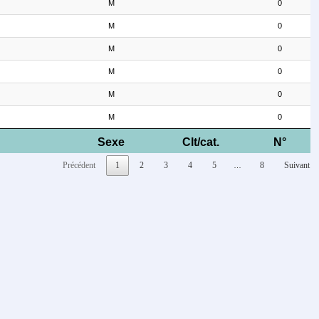
M
0
M
0
M
0
M
0
M
0
M
0
Sexe
Clt/cat.
N°
Précédent
1
2
3
4
5
8
Suivant
…