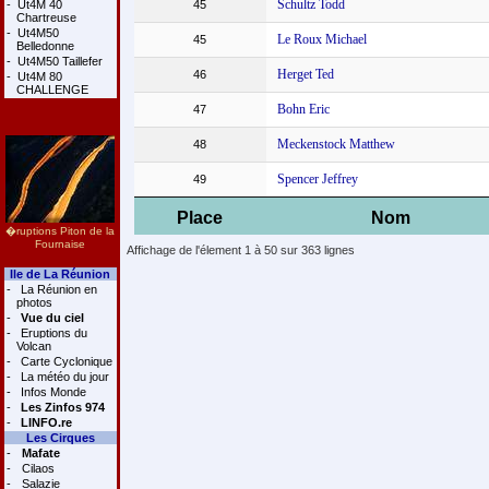
Schultz Todd
-
Ut4M 40
45
Chartreuse
-
Ut4M50
Le Roux Michael
45
Belledonne
-
Ut4M50 Taillefer
Herget Ted
46
-
Ut4M 80
CHALLENGE
Bohn Eric
47
Meckenstock Matthew
48
Spencer Jeffrey
49
Place
Nom
�ruptions Piton de la
Fournaise
Affichage de l'élement 1 à 50 sur 363 lignes
Ile de La Réunion
-
La Réunion en
photos
-
Vue du ciel
-
Eruptions du
Volcan
-
Carte Cyclonique
-
La météo du jour
-
Infos Monde
-
Les Zinfos 974
-
LINFO.re
Les Cirques
-
Mafate
-
Cilaos
-
Salazie