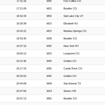
17:11:16
M35
Fort Collins CO
17:21:09
M23
Boulder CO
18:42:43
M50
Salt Lake City UT
19:28:39
M23
Elizabeth NJ
19:32:22
M23
Manitou Springs CO
19:33:45
W35
Boulder CO
19:37:15
M35
New York NY
19:50:12
M23
Longmont CO
20:12:36
M40
Golden CO
20:17:15
M35
Castle Rock CO
20:32:02
M35
Golden CO
20:44:09
W40
San Antonio TX
20:47:59
W23
Sisters OR
20:57:13
M50
Boulder CO