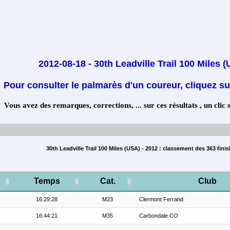
2012-08-18 - 30th Leadville Trail 100 Miles 
Pour consulter le palmarès d'un coureur, cliquez su
Vous avez des remarques, corrections, ... sur ces résultats , un clic 
30th Leadville Trail 100 Miles (USA) - 2012 : classement des 363 fini
Temps
Cat.
Club
16:29:28
M23
Clermont Ferrand
16:44:21
M35
Carbondale CO