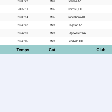
23:35:27
M40
Sedona AZ
23:37:11
M35
Cairns QLD
23:38:14
M35
Jonesboro AR
23:46:42
M23
Flagstaff AZ
23:47:10
M23
Edgewater WA
23:48:05
M23
Leadville CO
Temps
Cat.
Club