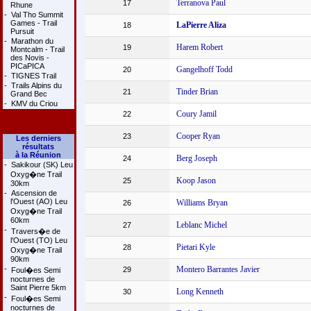
Terranova Paul
17
Rhune
-
Val Tho Summit
Games - Trail
LaPierre Aliza
18
Pursuit
-
Marathon du
Harem Robert
19
Montcalm - Trail
des Novis -
PICaPICA
Gangelhoff Todd
20
-
TIGNES Trail
-
Trails Alpins du
Tinder Brian
21
Grand Bec
-
KMV du Criou
Coury Jamil
22
Cooper Ryan
23
Les derniers
résultats
à la Réunion
Berg Joseph
24
-
Sakikour (SK) Leu
Oxyg�ne Trail
Koop Jason
25
30km
-
Ascension de
l'Ouest (AO) Leu
Williams Bryan
26
Oxyg�ne Trail
60km
Leblanc Michel
27
-
Travers�e de
l'Ouest (TO) Leu
Pietari Kyle
28
Oxyg�ne Trail
90km
-
Montero Barrantes Javier
29
Foul�es Semi
nocturnes de
Saint Pierre 5km
Long Kenneth
30
-
Foul�es Semi
nocturnes de