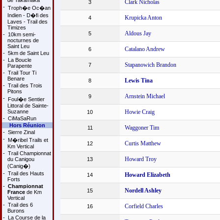
de Takamaka
Clark Nicholas
3
-
Troph�e Oc�an
Indien - D�fi des
Krupicka Anton
4
Laves - Trail des
Timizes
Aldous Jay
5
-
10km semi-
nocturnes de
Saint Leu
Catalano Andrew
6
-
5km de Saint Leu
-
La Boucle
Stapanowich Brandon
7
Parapente
-
Trail Tour Ti
Benare
Lewis Tina
8
-
Trail des Trois
Pitons
Arnstein Michael
9
-
Foul�e Sentier
Littoral de Sainte-
Suzanne
Howie Craig
10
-
CiMaSaRun
Hors Réunion
Waggoner Tim
11
-
Sierre Zinal
-
M�ribel Trails et
Curtis Matthew
12
Km Vertical
-
Trail Championnat
Howard Troy
du Canigou
13
(Canig�)
-
Trail des Hauts
Howard Elizabeth
14
Forts
-
Championnat
Nordell Ashley
15
France
de Km
Vertical
-
Trail des 6
Corfield Charles
16
Burons
-
La Course de la