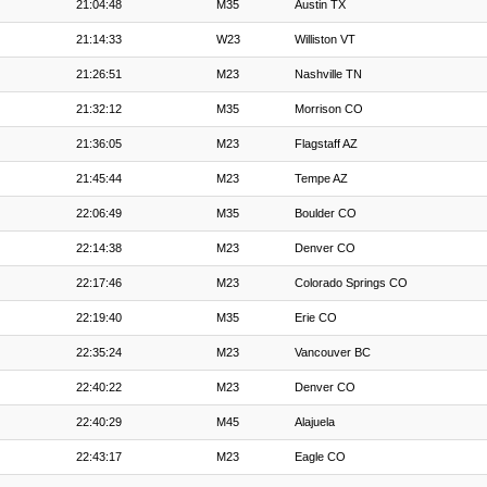
21:04:48
M35
Austin TX
21:14:33
W23
Williston VT
21:26:51
M23
Nashville TN
21:32:12
M35
Morrison CO
21:36:05
M23
Flagstaff AZ
21:45:44
M23
Tempe AZ
22:06:49
M35
Boulder CO
22:14:38
M23
Denver CO
22:17:46
M23
Colorado Springs CO
22:19:40
M35
Erie CO
22:35:24
M23
Vancouver BC
22:40:22
M23
Denver CO
22:40:29
M45
Alajuela
22:43:17
M23
Eagle CO