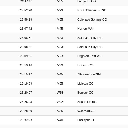
22:47:11
M35
Lafayette CO
22:52:20
M23
North Charleston SC
22:58:19
M35
Colorado Springs CO
23:07:42
M45
Norton MA
23:08:31
M23
Salt Lake City UT
23:08:31
M23
Salt Lake City UT
23:09:51
M23
Brighton East VIC
23:13:16
M23
Denver CO
23:15:17
M45
Albuquerque NM
23:18:09
M35
Littleton CO
23:20:07
W35
Boulder CO
23:26:03
W23
Squamish BC
23:28:30
M35
Westport CT
23:32:23
M40
Larkspur CO