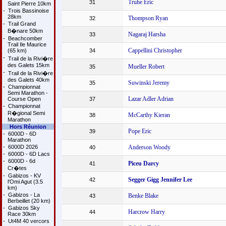
Truhe Eric
31
Saint Pierre 10km
-
Trois Bassinoise
28km
Thompson Ryan
32
-
Trail Grand
B�nare 50km
Nagaraj Harsha
33
-
Beachcomber
Trail Ile Maurice
Cappellini Christopher
(65 km)
34
-
Trail de la Rivi�re
des Galets 15km
Mueller Robert
35
-
Trail de la Rivi�re
des Galets 40km
Suwinski Jeremy
35
-
Championnat
Semi Marathon -
Lazar Adler Adrian
Course Open
37
-
Championnat
R�gional Semi
McCarthy Kieran
38
Marathon
Hors Réunion
Pope Eric
39
-
6000D - 6D
Marathon
-
6000D 2026
Anderson Woody
40
-
6000D - 6D Lacs
-
6000D - 6d
Piceu Darcy
41
Cr�tes
-
Gabizos - KV
Segger Gigg Jennifer Lee
42
l'Omi Agut (3.5
km)
-
Gabizos - La
Benke Blake
43
Berbeillet (20 km)
-
Gabizos Sky
Harcrow Harry
44
Race 30km
-
Ut4M 40 vercors