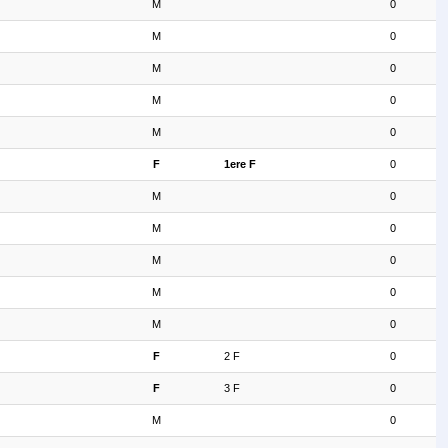
M
0
M
0
M
0
M
0
M
0
F
1ere F
0
M
0
M
0
M
0
M
0
M
0
F
2 F
0
F
3 F
0
M
0