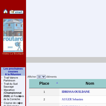
Visitez La Boutique
Les prochaines
courses
A la Réunion
Afficher
éléments
-
Trail Vaincre
Parkinson
Place
Nom
-
Trail du Sud
Sauvage
-
Marathon
IDRISSA OUILDANE
1
(
Championnat
2026
) et Foul�es
de la Corniche
AUGER Sebastien
2
-
Course de c�te