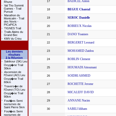
BADICEL Anton
17
Rhune
-
Val Tho Summit
Games - Trail
BEGUE Chantal
18
Pursuit
-
Marathon du
SEROC Danielle
19
Montcalm - Trail
des Novis -
PICaPICA
ROBIEUX Nicolas
20
-
TIGNES Trail
-
Trails Alpins du
DANO Yoannes
21
Grand Bec
-
KMV du Criou
BERGERET Leonard
22
MOHAMED Zaidou
23
Les derniers
résultats
à la Réunion
ROBLIN Clement
24
-
Sakikour (SK) Leu
Oxyg�ne Trail
HOUMADI Attoumani
25
30km
-
Ascension de
l'Ouest (AO) Leu
SOIDRI AHMED
26
Oxyg�ne Trail
60km
ROCHETTE Jerome
27
-
Travers�e de
l'Ouest (TO) Leu
MICALEFF DAVID
28
Oxyg�ne Trail
90km
-
ANNANE Nacim
29
Foul�es Semi
nocturnes de
Saint Pierre 5km
SABILI Idiham
30
-
Foul�es Semi
nocturnes de