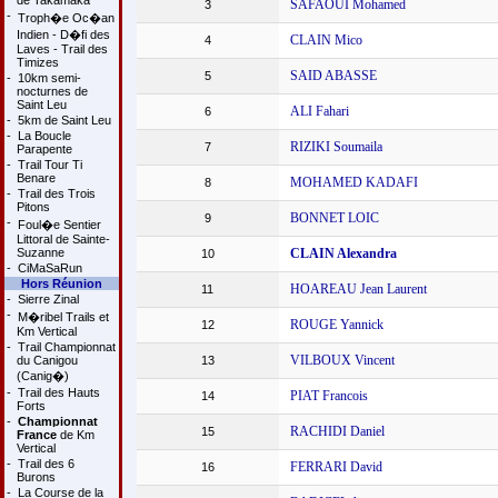
de Takamaka
SAFAOUI Mohamed
3
-
Troph�e Oc�an
Indien - D�fi des
CLAIN Mico
4
Laves - Trail des
Timizes
SAID ABASSE
5
-
10km semi-
nocturnes de
Saint Leu
ALI Fahari
6
-
5km de Saint Leu
-
La Boucle
RIZIKI Soumaila
7
Parapente
-
Trail Tour Ti
Benare
MOHAMED KADAFI
8
-
Trail des Trois
Pitons
BONNET LOIC
9
-
Foul�e Sentier
Littoral de Sainte-
Suzanne
CLAIN Alexandra
10
-
CiMaSaRun
Hors Réunion
HOAREAU Jean Laurent
11
-
Sierre Zinal
-
M�ribel Trails et
ROUGE Yannick
12
Km Vertical
-
Trail Championnat
VILBOUX Vincent
du Canigou
13
(Canig�)
-
Trail des Hauts
PIAT Francois
14
Forts
-
Championnat
RACHIDI Daniel
15
France
de Km
Vertical
-
Trail des 6
FERRARI David
16
Burons
-
La Course de la