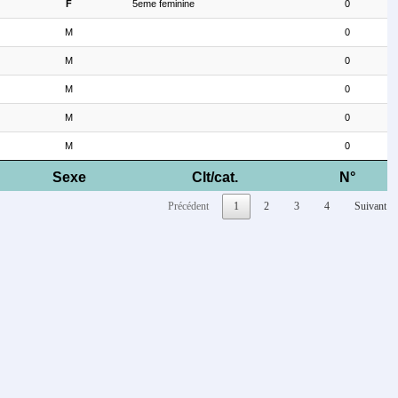
F
5eme feminine
0
M
0
M
0
M
0
M
0
M
0
Sexe
Clt/cat.
N°
Précédent
1
2
3
4
Suivant