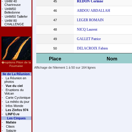
REDON Corinne
-
Ut4M 40
45
Chartreuse
-
Ut4M50
ABDOU ABDALLAH
46
Belledonne
-
Ut4M50 Taillefer
LEGER ROMAIN
47
-
Ut4M 80
CHALLENGE
NICQ Laurent
48
GALLET Patrice
49
DELACROIX Fabien
50
Place
Nom
�ruptions Piton de la
Fournaise
Affichage de l'élement 1 à 50 sur 164 lignes
Ile de La Réunion
-
La Réunion en
photos
-
Vue du ciel
-
Eruptions du
Volcan
-
Carte Cyclonique
-
La météo du jour
-
Infos Monde
-
Les Zinfos 974
-
LINFO.re
Les Cirques
-
Mafate
-
Cilaos
-
Salazie