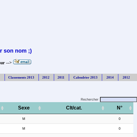
r son nom ;)
sur -->
Classements 2013
2012
2011
Calendrier 2013
2014
2012
Rechercher
Sexe
Clt/cat.
N°
M
0
M
0