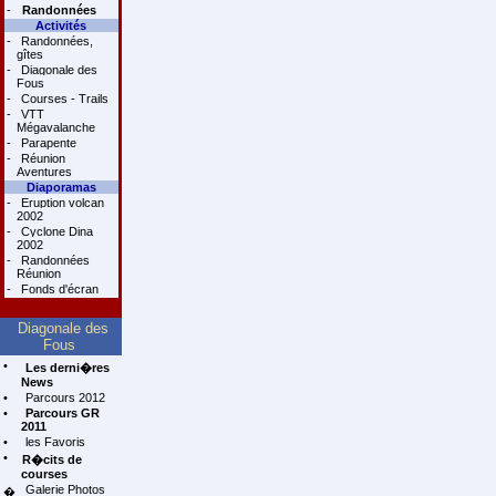
-
Randonnées
Activités
-
Randonnées,
gîtes
-
Diagonale des
Fous
-
Courses - Trails
-
VTT
Mégavalanche
-
Parapente
-
Réunion
Aventures
Diaporamas
-
Eruption volcan
2002
-
Cyclone Dina
2002
-
Randonnées
Réunion
-
Fonds d'écran
Diagonale des
Fous
•
Les derni�res
News
•
Parcours 2012
•
Parcours GR
2011
•
les Favoris
•
R�cits de
courses
Galerie Photos
�