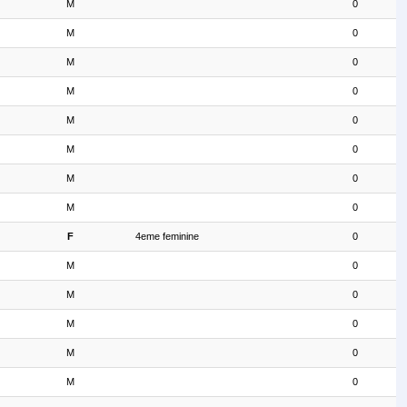
M
0
M
0
M
0
M
0
M
0
M
0
M
0
M
0
F
4eme feminine
0
M
0
M
0
M
0
M
0
M
0