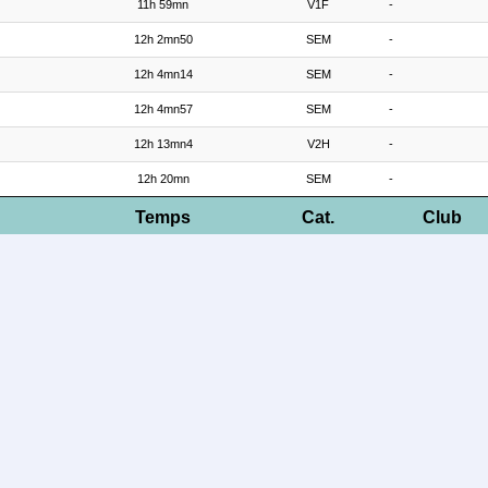
11h 59mn
V1F
-
12h 2mn50
SEM
-
12h 4mn14
SEM
-
12h 4mn57
SEM
-
12h 13mn4
V2H
-
12h 20mn
SEM
-
Temps
Cat.
Club