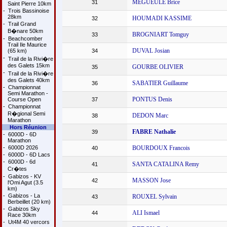
MEGUEULE Brice
31
Saint Pierre 10km
-
Trois Bassinoise
28km
HOUMADI KASSIME
32
-
Trail Grand
B�nare 50km
BROGNIART Tomguy
33
-
Beachcomber
Trail Ile Maurice
DUVAL Josian
(65 km)
34
-
Trail de la Rivi�re
des Galets 15km
GOURBE OLIVIER
35
-
Trail de la Rivi�re
des Galets 40km
SABATIER Guillaume
36
-
Championnat
Semi Marathon -
PONTUS Denis
Course Open
37
-
Championnat
R�gional Semi
DEDON Marc
38
Marathon
Hors Réunion
FABRE Nathalie
39
-
6000D - 6D
Marathon
-
6000D 2026
BOURDOUX Francois
40
-
6000D - 6D Lacs
-
6000D - 6d
SANTA CATALINA Remy
41
Cr�tes
-
Gabizos - KV
MASSON Jose
42
l'Omi Agut (3.5
km)
-
Gabizos - La
ROUXEL Sylvain
43
Berbeillet (20 km)
-
Gabizos Sky
ALI Ismael
44
Race 30km
-
Ut4M 40 vercors