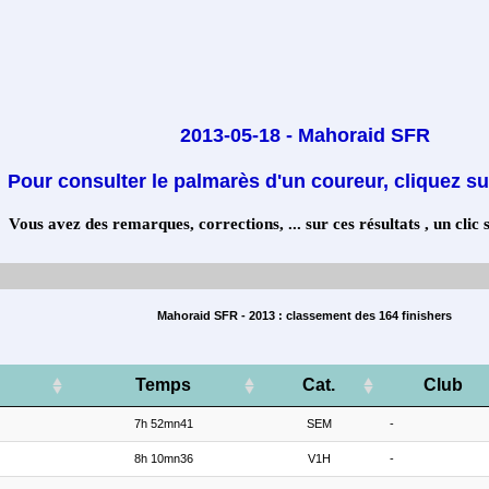
2013-05-18 - Mahoraid SFR
Pour consulter le palmarès d'un coureur, cliquez su
Vous avez des remarques, corrections, ... sur ces résultats , un clic 
Mahoraid SFR - 2013 : classement des 164 finishers
Temps
Cat.
Club
7h 52mn41
SEM
-
8h 10mn36
V1H
-