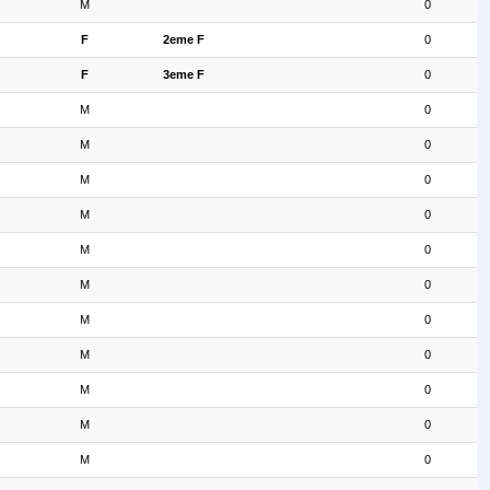
M
0
F
2eme F
0
F
3eme F
0
M
0
M
0
M
0
M
0
M
0
M
0
M
0
M
0
M
0
M
0
M
0