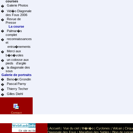
courses
Galerie Photos
�
�
Vid�o Diagonale
des Fous 2006
Revue de
�
Presse
La course
�
Palmar�s
complet
reconnaissances
�
et
entra�nements
Merci aux
�
b�n�voles
un colosse aux
�
pieds d'argile
la diagonale des
�
sous
Galerie de portraits
�
Beno�t Grondin
Pascal Parny
�
Thierry Techer
�
Gilles Diehl
�
Contact
Accueil
Vue du ciel
M�t�o
Cyclones
Volcan
Cirqu
|
|
|
|
|
|
Sport
Sports extr�mes
Ce site est list� dans la cat�gorie
:
Diagonale des Fous
Marathon des Sables
Blog de runrai
|
|