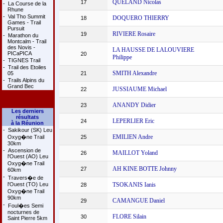
QUELAND Nicolas
17
-
La Course de la
Rhune
-
Val Tho Summit
DOQUERO THIERRY
18
Games - Trail
Pursuit
RIVIERE Rosaire
19
-
Marathon du
Montcalm - Trail
des Novis -
LA HAUSSE DE LALOUVIERE
PICaPICA
20
Philippe
-
TIGNES Trail
-
Trail des Etoiles
SMITH Alexandre
05
21
-
Trails Alpins du
Grand Bec
JUSSIAUME Michael
22
ANANDY Didier
23
Les derniers
résultats
LEPERLIER Eric
24
à la Réunion
-
Sakikour (SK) Leu
EMILIEN Andre
Oxyg�ne Trail
25
30km
-
Ascension de
MAILLOT Yoland
26
l'Ouest (AO) Leu
Oxyg�ne Trail
AH KINE BOTTE Johnny
27
60km
-
Travers�e de
l'Ouest (TO) Leu
TSOKANIS Ianis
28
Oxyg�ne Trail
90km
CAMANGUE Daniel
29
-
Foul�es Semi
nocturnes de
FLORE Silain
30
Saint Pierre 5km