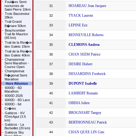
-
Foul�es Semi
HOAREAU Jean Jacques
nocturnes de
31
Saint Pierre 10km
-
Trois Bassinoise
TYACK Laurent
32
28km
-
Trail Grand
LEPINE Eric
33
B�nare 50km
-
Beachcomber
Trail Ile Maurice
RENNEVILLE Roberto
34
(65 km)
-
Trail de la Rivi�re
CLEMONS Andrea
35
des Galets 15km
-
Trail de la Rivi�re
CHAN SEEM Patrice
36
des Galets 40km
-
Championnat
Semi Marathon -
DESIRE Hubert
37
Course Open
-
Championnat
DESJARDINS Frederick
38
R�gional Semi
Marathon
DUPONT Isabelle
Hors Réunion
39
-
6000D - 6D
Marathon
LAMBERT Romain
40
-
6000D 2026
-
6000D - 6D Lacs
OBDIA Julien
41
-
6000D - 6d
Cr�tes
BROGNIART Tanguy
42
-
Gabizos - KV
l'Omi Agut (3.5
km)
BERTHONNEAU Patrick
43
-
Gabizos - La
Berbeillet (20 km)
CHAN QUEE LIN Gim
44
-
Gabizos Sky