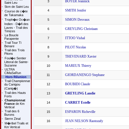
BOYER Jeannick
3
Saint Leu
-
5km de Saint Leu
SMITH Jenifer
4
-
Course de c�te
de Takamaka
-
SIMON Desvaux
Troph�e Oc�an
5
Indien - D�fi des
Laves - Trail des
GREYLING Christiaan
6
Timizes
-
La Boucle
ITTOO Vishal
7
Parapente
-
Trail Tour Ti
Benare
PILOT Nicolas
8
-
Trail des Trois
Pitons
THEVENARD Xavier
9
-
Foul�e Sentier
Littoral de Sainte-
Suzanne
MAREUX Thierry
10
-
ULTRA
CiMaSaRun
GIORDANENGO Stephane
11
Hors Réunion
-
Trail Championnat
BOUBIDI Claude
12
du Canigou
(Canig�)
-
Trail des Hauts
GREYLING Landie
13
Forts
-
Championnat
CARRET Estelle
14
France
de Km
Vertical
-
Trail des 6
ESPARON Richeville
15
Burons
-
Sierre Zinal
JEAN NELSON Raotozafy
16
-
M�ribel Trails et
Km Vertical