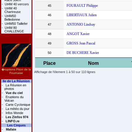
Race 30km
-
Ut4M 40 vercors
FOURAULT Philippe
45
-
Ut4M 40
Chartreuse
LIBERTIAUX Julien
46
-
Ut4M50
Belledonne
-
Ut4M50 Taillefer
ANTONIO Lindsay
47
-
Ut4M 80
CHALLENGE
ANGOT Xavier
48
GROSS Jean Pascal
49
DE BUCHERE Xavier
50
Place
Nom
�ruptions Piton de la
Affichage de l'élement 1 à 50 sur 110 lignes
Fournaise
Ile de La Réunion
-
La Réunion en
photos
-
Vue du ciel
-
Eruptions du
Volcan
-
Carte Cyclonique
-
La météo du jour
-
Infos Monde
-
Les Zinfos 974
-
LINFO.re
Les Cirques
-
Mafate