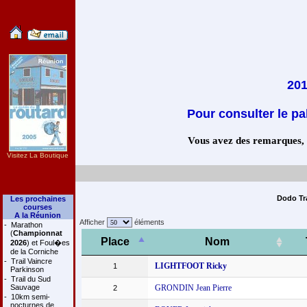
201
Pour consulter le pa
Vous avez des remarques, co
Visitez La Boutique
Dodo Tra
Les prochaines
courses
A la Réunion
Afficher
éléments
-
Marathon
(
Championnat
Place
Nom
2026
) et Foul�es
de la Corniche
-
Trail Vaincre
LIGHTFOOT Ricky
1
Parkinson
-
Trail du Sud
Sauvage
GRONDIN Jean Pierre
2
-
10km semi-
nocturnes de