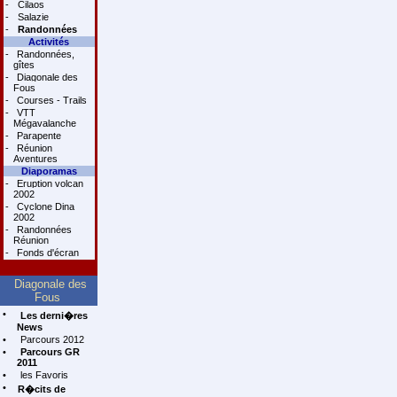
-
Cilaos
-
Salazie
-
Randonnées
Activités
-
Randonnées,
gîtes
-
Diagonale des
Fous
-
Courses - Trails
-
VTT
Mégavalanche
-
Parapente
-
Réunion
Aventures
Diaporamas
-
Eruption volcan
2002
-
Cyclone Dina
2002
-
Randonnées
Réunion
-
Fonds d'écran
Diagonale des
Fous
•
Les derni�res
News
•
Parcours 2012
•
Parcours GR
2011
•
les Favoris
•
R�cits de