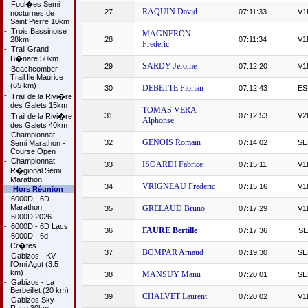
-
Foul�es Semi
RAQUIN David
27
07:11:33
V1
nocturnes de
Saint Pierre 10km
-
Trois Bassinoise
MAGNERON
28km
28
07:11:34
V1
Frederic
-
Trail Grand
B�nare 50km
SARDY Jerome
29
07:12:20
V1
-
Beachcomber
Trail Ile Maurice
(65 km)
DEBETTE Florian
30
07:12:43
ES
-
Trail de la Rivi�re
des Galets 15km
TOMAS VERA
-
31
07:12:53
V2
Trail de la Rivi�re
Alphonse
des Galets 40km
-
Championnat
GENOIS Romain
32
07:14:02
SE
Semi Marathon -
Course Open
-
Championnat
ISOARDI Fabrice
33
07:15:11
V1
R�gional Semi
Marathon
VRIGNEAU Frederic
34
07:15:16
V1
Hors Réunion
-
6000D - 6D
Marathon
GRELAUD Bruno
35
07:17:29
V1
-
6000D 2026
-
6000D - 6D Lacs
FAURE Bertille
36
07:17:36
SE
-
6000D - 6d
Cr�tes
BOMPAR Arnaud
37
07:19:30
SE
-
Gabizos - KV
l'Omi Agut (3.5
km)
MANSUY Manu
38
07:20:01
SE
-
Gabizos - La
Berbeillet (20 km)
CHALVET Laurent
39
07:20:02
V1
-
Gabizos Sky