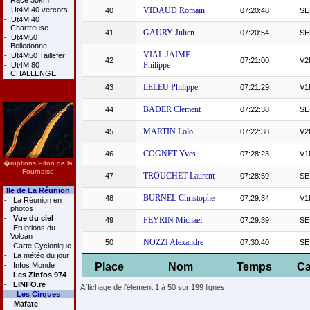
Race 30km
-
Ut4M 40 vercors
VIDAUD Romain
40
07:20:48
SE
-
Ut4M 40
Chartreuse
GAURY Julien
41
07:20:54
SE
-
Ut4M50
Belledonne
VIAL JAIME
-
Ut4M50 Taillefer
42
07:21:00
V2
Philippe
-
Ut4M 80
CHALLENGE
LELEU Philippe
43
07:21:29
V1
BADER Clement
44
07:22:38
SE
MARTIN Lolo
45
07:22:38
V2
COGNET Yves
46
07:28:23
V1
�ruptions Piton de la
Fournaise
TROUCHET Laurent
47
07:28:59
SE
Ile de La Réunion
BURNEL Christophe
48
07:29:34
V1
-
La Réunion en
photos
-
Vue du ciel
PEYRIN Michael
49
07:29:39
SE
-
Eruptions du
Volcan
NOZZI Alexandre
50
07:30:40
SE
-
Carte Cyclonique
-
La météo du jour
-
Infos Monde
Place
Nom
Temps
Ca
-
Les Zinfos 974
-
LINFO.re
Affichage de l'élement 1 à 50 sur 199 lignes
Les Cirques
-
Mafate