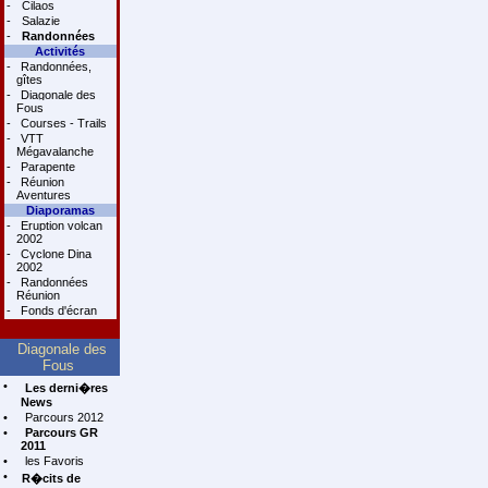
-
Cilaos
-
Salazie
-
Randonnées
Activités
-
Randonnées,
gîtes
-
Diagonale des
Fous
-
Courses - Trails
-
VTT
Mégavalanche
-
Parapente
-
Réunion
Aventures
Diaporamas
-
Eruption volcan
2002
-
Cyclone Dina
2002
-
Randonnées
Réunion
-
Fonds d'écran
Diagonale des
Fous
•
Les derni�res
News
•
Parcours 2012
•
Parcours GR
2011
•
les Favoris
•
R�cits de