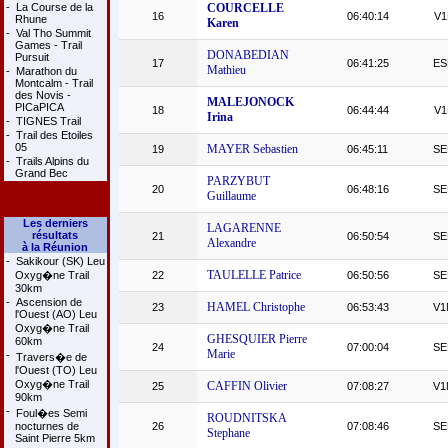
-
La Course de la
COURCELLE
16
06:40:14
V1
Rhune
Karen
-
Val Tho Summit
Games - Trail
DONABEDIAN
Pursuit
17
06:41:25
ES
Mathieu
-
Marathon du
Montcalm - Trail
des Novis -
MALEJONOCK
PICaPICA
18
06:44:44
V1
Irina
-
TIGNES Trail
-
Trail des Etoiles
05
MAYER Sebastien
19
06:45:11
SE
-
Trails Alpins du
Grand Bec
PARZYBUT
20
06:48:16
SE
Guillaume
Les derniers
LAGARENNE
résultats
21
06:50:54
SE
Alexandre
à la Réunion
-
Sakikour (SK) Leu
TAULELLE Patrice
Oxyg�ne Trail
22
06:50:56
SE
30km
-
Ascension de
HAMEL Christophe
23
06:53:43
V1
l'Ouest (AO) Leu
Oxyg�ne Trail
GHESQUIER Pierre
60km
24
07:00:04
SE
Marie
-
Travers�e de
l'Ouest (TO) Leu
Oxyg�ne Trail
CAFFIN Olivier
25
07:08:27
V1
90km
-
Foul�es Semi
ROUDNITSKA
nocturnes de
26
07:08:46
SE
Stephane
Saint Pierre 5km