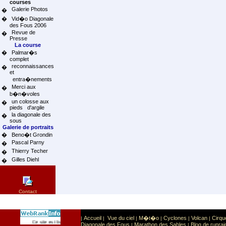
courses
Galerie Photos
�
�
Vid�o Diagonale
des Fous 2006
Revue de
�
Presse
La course
�
Palmar�s
complet
reconnaissances
�
et
entra�nements
Merci aux
�
b�n�voles
un colosse aux
�
pieds d'argile
la diagonale des
�
sous
Galerie de portraits
�
Beno�t Grondin
Pascal Parny
�
Thierry Techer
�
Gilles Diehl
�
Contact
Accueil
Vue du ciel
M�t�o
Cyclones
Volcan
Cirqu
|
|
|
|
|
|
Sport
Sports extr�mes
Ce site est list� dans la cat�gorie
:
Diagonale des Fous
Marathon des Sables
Blog de runrai
|
|