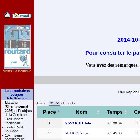
2014-10
Pour consulter le pa
Vous avez des remarques, co
Visitez La Boutique
Les prochaines
Trail Gap en 
courses
A la Réunion
-
Marathon
Afficher
éléments
(
Championnat
2026
) et Foul�es
Place
Nom
Temps
Ca
de la Corniche
-
Trail Vaincre
Parkinson
NAVARRO Julien
1
05:30:04
SE
-
Trail du Sud
Sauvage
SHERPA Sange
2
05:45:00
SE
-
10km semi-
nocturnes de