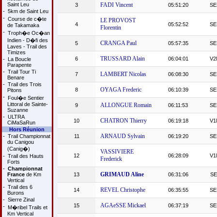
Saint Leu
FADI Vincent
3
05:51:20
SE
-
5km de Saint Leu
-
Course de c�te
LE PROVOST
4
05:52:52
SE
de Takamaka
Florentin
-
Troph�e Oc�an
Indien - D�fi des
CRANGA Paul
5
05:57:35
SE
Laves - Trail des
Timizes
TRUSSARD Alain
6
06:04:01
V2
-
La Boucle
Parapente
-
Trail Tour Ti
LAMBERT Nicolas
7
06:08:30
SE
Benare
-
Trail des Trois
OYAGA Frederic
8
06:10:39
SE
Pitons
-
Foul�e Sentier
Littoral de Sainte-
ALLONGUE Romain
9
06:11:53
SE
Suzanne
-
ULTRA
CHATRON Thierry
10
06:19:18
V1
CiMaSaRun
Hors Réunion
ARNAUD Sylvain
-
Trail Championnat
11
06:19:20
SE
du Canigou
(Canig�)
VASSIVIERE
12
06:28:09
V1
-
Trail des Hauts
Frederick
Forts
-
Championnat
GRIMAUD Aline
France
de Km
13
06:31:06
SE
Vertical
-
Trail des 6
REVEL Christophe
14
06:35:55
SE
Burons
-
Sierre Zinal
AGAeSSE Mickael
15
06:37:19
SE
-
M�ribel Trails et
Km Vertical