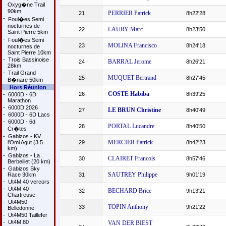
Oxyg�ne Trail
90km
PERRIER Patrick
21
8h22'28
-
Foul�es Semi
nocturnes de
LAURY Marc
22
8h23'50
Saint Pierre 5km
-
Foul�es Semi
MOLINA Francisco
23
8h24'18
nocturnes de
Saint Pierre 10km
-
Trois Bassinoise
BARRAL Jerome
24
8h26'21
28km
-
Trail Grand
MUQUET Bertrand
25
8h27'45
B�nare 50km
Hors Réunion
COSTE Habiba
26
8h39'25
-
6000D - 6D
Marathon
-
6000D 2026
LE BRUN Christine
27
8h40'49
-
6000D - 6D Lacs
-
6000D - 6d
PORTAL Lucandre
28
8h40'50
Cr�tes
-
Gabizos - KV
MERCIER Patrick
l'Omi Agut (3.5
29
8h42'23
km)
-
Gabizos - La
CLAIRET Francois
30
8h57'46
Berbeillet (20 km)
-
Gabizos Sky
SAUTREY Philippe
Race 30km
31
9h01'19
-
Ut4M 40 vercors
-
Ut4M 40
BECHARD Brice
32
9h13'21
Chartreuse
-
Ut4M50
TOPIN Anthony
33
9h21'22
Belledonne
-
Ut4M50 Taillefer
-
Ut4M 80
VAN DER BIEST