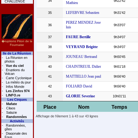
34
9h22'42
CHALLENGE
Mathieu
LEFEBVRE Sebastien
35
9h31'42
PEREZ MENDEZ Jose
36
9h33'07
luis
FAURE Bertille
37
9h34'07
�ruptions Piton de la
Fournaise
VEYRAND Brigitte
38
9h34'07
Ile de La Réunion
JOUNEAU Bertrand
39
9h50'45
-
La Réunion en
photos
-
Vue du ciel
CHAINTREUIL Didier
40
9h51'18
-
Eruptions du
Volcan
MATTIELLO Jean paul
41
9h56'40
-
Carte Cyclonique
-
La météo du jour
FOLIARD David
42
9h56'40
-
Infos Monde
-
Les Zinfos 974
-
LINFO.re
GLORIE Severine
43
10h01'11
Les Cirques
-
Mafate
Place
Nom
Temps
-
Cilaos
-
Salazie
Affichage de l'élement 1 à 43 sur 43 lignes
-
Randonnées
Activités
-
Randonnées,
gîtes
-
Diagonale des
Fous