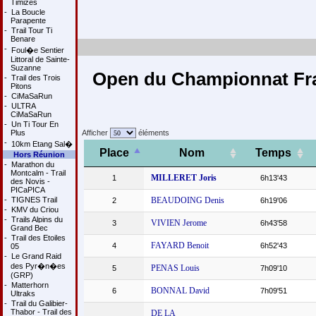
Timizes
-
La Boucle
Parapente
-
Trail Tour Ti
Benare
-
Foul�e Sentier
Littoral de Sainte-
Suzanne
Open du Championnat Fran
-
Trail des Trois
Pitons
-
CiMaSaRun
-
ULTRA
CiMaSaRun
-
Un Ti Tour En
Plus
Afficher
éléments
-
10km Etang Sal�
Place
Nom
Temps
Hors Réunion
-
Marathon du
Montcalm - Trail
MILLERET Joris
1
6h13'43
des Novis -
PICaPICA
-
TIGNES Trail
BEAUDOING Denis
2
6h19'06
-
KMV du Criou
-
Trails Alpins du
VIVIEN Jerome
3
6h43'58
Grand Bec
-
Trail des Etoiles
FAYARD Benoit
4
6h52'43
05
-
Le Grand Raid
des Pyr�n�es
PENAS Louis
5
7h09'10
(GRP)
-
Matterhorn
BONNAL David
6
7h09'51
Ultraks
-
Trail du Galibier-
Thabor - Trail des
DE LA