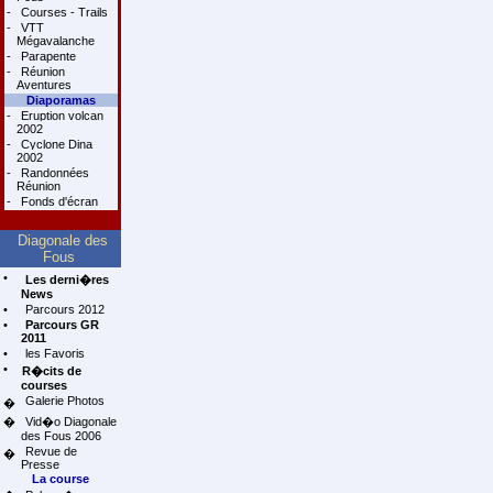
-
Courses - Trails
-
VTT
Mégavalanche
-
Parapente
-
Réunion
Aventures
Diaporamas
-
Eruption volcan
2002
-
Cyclone Dina
2002
-
Randonnées
Réunion
-
Fonds d'écran
Diagonale des
Fous
•
Les derni�res
News
•
Parcours 2012
•
Parcours GR
2011
•
les Favoris
•
R�cits de
courses
Galerie Photos
�
�
Vid�o Diagonale
des Fous 2006
Revue de
�
Presse
La course