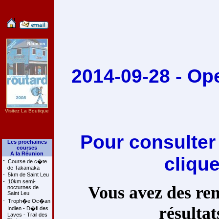
2014-09-28 - O
Visitez La Boutique
Pour consulter
Les prochaines
courses
A la Réunion
cliqu
-
Course de c�te
de Takamaka
-
5km de Saint Leu
-
10km semi-
Vous avez des rem
nocturnes de
Saint Leu
-
Troph�e Oc�an
résultat
Indien - D�fi des
Laves - Trail des