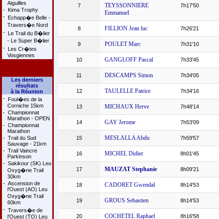
Aiguilles
TEYSSONNIERE
7
7h17'50
-
Kima Trophy
Emmanuel
-
Echapp�e Belle -
Travers�e Nord
FILLION Jean luc
8
7h26'21
-
Le Trail du B�lier
- Le Super B�lier
POULET Marc
9
7h31'10
-
Les Cr�tes
Vosgiennes
GANGLOFF Pascal
10
7h33'45
DESCAMPS Simon
11
7h34'05
Les derniers
résultats
TAULELLE Patrice
12
7h34'16
à la Réunion
-
Foul�es de la
Corniche 15km
MICHAUX Herve
13
7h48'14
-
Championnat
Marathon - OPEN
GAY Jerome
14
7h53'09
-
Championnat
Marathon
MESLALLA Abdu
-
Trail du Sud
15
7h59'57
Sauvage - 21km
-
Trail Vaincre
MICHEL Didier
16
8h01'45
Parkinson
-
Sakikour (SK) Leu
MAUZAT Stephanie
17
8h09'21
Oxyg�ne Trail
30km
-
Ascension de
CADORET Gwendal
18
8h14'53
l'Ouest (AO) Leu
Oxyg�ne Trail
GROUS Sebastien
19
8h14'53
60km
-
Travers�e de
COCHETEL Raphael
20
8h16'58
l'Ouest (TO) Leu