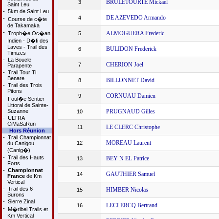
BRULETOURTE Mickael
3
Saint Leu
-
5km de Saint Leu
DE AZEVEDO Armando
4
-
Course de c�te
de Takamaka
-
ALMOGUERA Frederic
Troph�e Oc�an
5
Indien - D�fi des
Laves - Trail des
BULIDON Frederick
6
Timizes
-
La Boucle
CHERION Joel
7
Parapente
-
Trail Tour Ti
Benare
BILLONNET David
8
-
Trail des Trois
Pitons
CORNUAU Damien
9
-
Foul�e Sentier
Littoral de Sainte-
Suzanne
PRUGNAUD Gilles
10
-
ULTRA
CiMaSaRun
LE CLERC Christophe
11
Hors Réunion
-
Trail Championnat
MOREAU Laurent
12
du Canigou
(Canig�)
-
Trail des Hauts
BEY N EL Patrice
13
Forts
-
Championnat
GAUTHIER Samuel
14
France
de Km
Vertical
-
Trail des 6
HIMBER Nicolas
15
Burons
-
Sierre Zinal
LECLERCQ Bertrand
16
-
M�ribel Trails et
Km Vertical