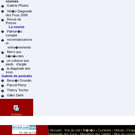
courses
Galerie Photos
�
�
Vid�o Diagonale
des Fous 2006
Revue de
�
Presse
La course
�
Palmar�s
complet
reconnaissances
�
et
entra�nements
Merci aux
�
b�n�voles
un colosse aux
�
pieds d'argile
la diagonale des
�
sous
Galerie de portraits
�
Beno�t Grondin
Pascal Parny
�
Thierry Techer
�
Gilles Diehl
�
Contact
Accueil
Vue du ciel
M�t�o
Cyclones
Volcan
Cirqu
|
|
|
|
|
|
Sport
Sports extr�mes
Ce site est list� dans la cat�gorie
:
Diagonale des Fous
Marathon des Sables
Blog de runrai
|
|