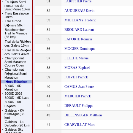
FARISSIER Pierre
-
31
Foul�es Semi
nocturnes de
Saint Pierre 10km
AUDUREAU Kevin
32
-
Trois Bassinoise
28km
MIOLLANY Frederic
33
-
Trail Grand
B�nare 50km
BROUARD Laurent
-
Beachcomber
34
Trail Ile Maurice
(65 km)
LAPORTE Romain
35
-
Trail de la Rivi�re
des Galets 15km
MOGIER Dominique
36
-
Trail de la Rivi�re
des Galets 40km
FLECHE Manuel
-
Championnat
37
Semi Marathon -
Course Open
MORAS Raphael
38
-
Championnat
R�gional Semi
POIVET Patrick
39
Marathon
Hors Réunion
-
6000D - 6D
CAMUS Jean Pierre
40
Marathon
-
6000D 2026
MERCIER Patrick
41
-
6000D - 6D Lacs
-
6000D - 6d
DERAULT Philippe
42
Cr�tes
-
Gabizos - KV
l'Omi Agut (3.5
DILLENSEGER Matthieu
43
km)
-
Gabizos - La
CHARVILLAT Marc
44
Berbeillet (20 km)
-
Gabizos Sky