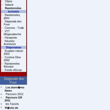
-
Cilaos
-
Salazie
-
Randonnées
Activités
-
Randonnées,
gîtes
-
Diagonale des
Fous
-
Courses - Trails
-
VTT
Mégavalanche
-
Parapente
-
Réunion
Aventures
Diaporamas
-
Eruption volcan
2002
-
Cyclone Dina
2002
-
Randonnées
Réunion
-
Fonds d'écran
Diagonale des
Fous
•
Les derni�res
News
•
Parcours 2012
•
Parcours GR
2011
•
les Favoris
•
R�cits de