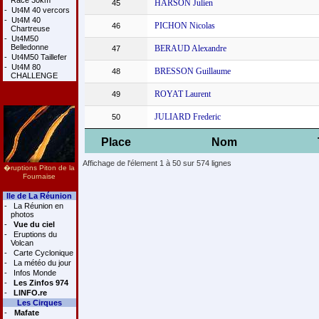
Race 30km
HARSON Julien
45
-
Ut4M 40 vercors
-
Ut4M 40
PICHON Nicolas
46
Chartreuse
-
Ut4M50
Belledonne
BERAUD Alexandre
47
-
Ut4M50 Taillefer
-
Ut4M 80
BRESSON Guillaume
48
CHALLENGE
ROYAT Laurent
49
JULIARD Frederic
50
Place
Nom
Affichage de l'élement 1 à 50 sur 574 lignes
�ruptions Piton de la
Fournaise
Ile de La Réunion
-
La Réunion en
photos
-
Vue du ciel
-
Eruptions du
Volcan
-
Carte Cyclonique
-
La météo du jour
-
Infos Monde
-
Les Zinfos 974
-
LINFO.re
Les Cirques
-
Mafate