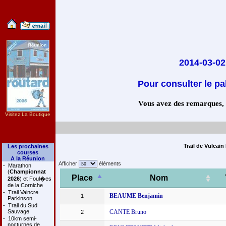
2014-03-02
Pour consulter le pa
Vous avez des remarques, co
Visitez La Boutique
Trail de Vulcain
Les prochaines
courses
A la Réunion
Afficher
éléments
-
Marathon
(
Championnat
Place
Nom
2026
) et Foul�es
de la Corniche
-
Trail Vaincre
BEAUME Benjamin
1
Parkinson
-
Trail du Sud
Sauvage
CANTE Bruno
2
-
10km semi-
nocturnes de