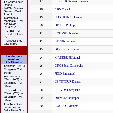
PERRIER Nicolas Romagna
17
-
La Course de la
Rhune
-
Val Tho Summit
ARS Michel
18
Games - Trail
Pursuit
FONTBONNE Gaspard
19
-
Marathon du
Montcalm - Trail
des Novis -
OBJOIS Philippe
20
PICaPICA
-
TIGNES Trail
ROUSSEL Nicolas
21
-
Trail des Etoiles
05
-
Trails Alpins du
BERTIN Jerome
22
Grand Bec
DUGENEST Pierre
23
Les derniers
MADEBENE Lionel
24
résultats
à la Réunion
GROS Jean Christophe
25
-
Sakikour (SK) Leu
Oxyg�ne Trail
30km
JEZO Emmanuel
26
-
Ascension de
l'Ouest (AO) Leu
LE TUTOUR Damien
27
Oxyg�ne Trail
60km
-
PREVOST Stephane
28
Travers�e de
l'Ouest (TO) Leu
Oxyg�ne Trail
DIEVAL Christophe
29
90km
-
Foul�es Semi
BOUDOT Maxime
30
nocturnes de
Saint Pierre 5km