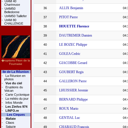
-
Ut4M 40
Chartreuse
ALLIX Benjamin
36
04:
-
Ut4M50
Belledonne
-
Ut4M50 Taillefer
PITOT Pierre
37
04:
-
Ut4M 80
CHALLENGE
HOUETTE Florence
38
04:
DAUTREMER Damien
39
04:
LE BOZEC Philippe
40
04:
GOLEA Cedric
41
04:
�ruptions Piton de la
GIACOBBE Gerard
42
04:
Fournaise
Ile de La Réunion
GOUBERT Regis
43
04:
-
La Réunion en
photos
GALLERON Pierre
44
04:
-
Vue du ciel
-
Eruptions du
LHUISSIER Jeremie
45
04:
Volcan
-
Carte Cyclonique
-
La météo du jour
BERNARD Philippe
46
04:
-
Infos Monde
-
Les Zinfos 974
ROUX Mario
47
04:
-
LINFO.re
Les Cirques
GENTIAL Luc
48
04:
-
Mafate
-
Cilaos
-
Salazie
CHABAUD Francois
49
04: