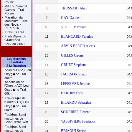
Rhune
-
Val Tho Summit
TRUSSART Alain
8
04:
Games - Trail
Pursuit
-
Marathon du
GAY Damien
9
04:
Montcalm - Trail
des Novis -
VOLPE Maxence
10
04:
PICaPICA
-
TIGNES Trail
-
Trails Alpins du
BLANCARD Yannick
11
04:
Grand Bec
-
KMV du Criou
ARVIN BEROD Alexis
12
04:
GILLES Cirone
13
04:
Les derniers
résultats
GRUET Stephane
14
04:
à la Réunion
-
Sakikour (SK) Leu
Oxyg�ne Trail
JACKSON Shaun
15
04:
30km
-
Ascension de
LEFEBVRE Jerome
16
04:
l'Ouest (AO) Leu
Oxyg�ne Trail
BARDIN Eddy
17
04:
60km
-
Travers�e de
l'Ouest (TO) Leu
BILARDU Sebastien
18
04:
Oxyg�ne Trail
90km
SOURBIER Florent
19
04:
-
Foul�es Semi
nocturnes de
VASSIVIERE Frederick
20
04:
Saint Pierre 5km
-
Foul�es Semi
nocturnes de
BEJAOUI Syriac
21
04: