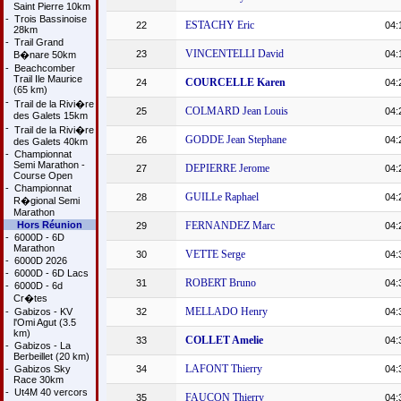
Saint Pierre 10km
-
Trois Bassinoise
ESTACHY Eric
22
04:
28km
-
Trail Grand
VINCENTELLI David
23
04:
B�nare 50km
-
Beachcomber
Trail Ile Maurice
COURCELLE Karen
24
04:
(65 km)
-
Trail de la Rivi�re
COLMARD Jean Louis
25
04:
des Galets 15km
-
Trail de la Rivi�re
GODDE Jean Stephane
26
04:
des Galets 40km
-
Championnat
Semi Marathon -
DEPIERRE Jerome
27
04:
Course Open
-
Championnat
GUILLe Raphael
28
04:
R�gional Semi
Marathon
Hors Réunion
FERNANDEZ Marc
29
04:
-
6000D - 6D
Marathon
VETTE Serge
30
04:
-
6000D 2026
-
6000D - 6D Lacs
ROBERT Bruno
31
04:
-
6000D - 6d
Cr�tes
MELLADO Henry
-
Gabizos - KV
32
04:
l'Omi Agut (3.5
km)
COLLET Amelie
33
04:
-
Gabizos - La
Berbeillet (20 km)
LAFONT Thierry
-
Gabizos Sky
34
04:
Race 30km
-
Ut4M 40 vercors
FAUCON Thierry
35
04: