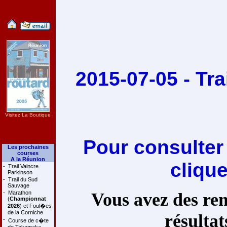
2015-07-05 - Tr
Visitez La Boutique
Pour consulter
Les prochaines
courses
A la Réunion
cliqu
-
Trail Vaincre
Parkinson
-
Trail du Sud
Sauvage
-
Marathon
Vous avez des rem
(
Championnat
2026
) et Foul�es
de la Corniche
résultat
-
Course de c�te