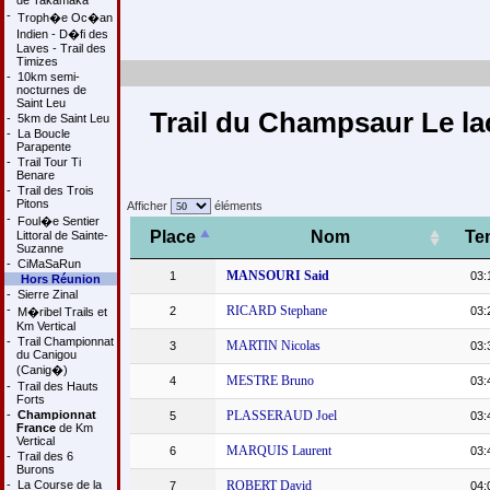
de Takamaka
-
Troph�e Oc�an
Indien - D�fi des
Laves - Trail des
Timizes
-
10km semi-
nocturnes de
Saint Leu
Trail du Champsaur Le lac
-
5km de Saint Leu
-
La Boucle
Parapente
-
Trail Tour Ti
Benare
-
Trail des Trois
Pitons
Afficher
éléments
-
Foul�e Sentier
Place
Nom
Te
Littoral de Sainte-
Suzanne
-
CiMaSaRun
MANSOURI Said
1
03:
Hors Réunion
-
Sierre Zinal
-
RICARD Stephane
2
03:
M�ribel Trails et
Km Vertical
-
Trail Championnat
MARTIN Nicolas
3
03:
du Canigou
(Canig�)
MESTRE Bruno
4
03:
-
Trail des Hauts
Forts
-
Championnat
PLASSERAUD Joel
5
03:
France
de Km
Vertical
MARQUIS Laurent
6
03:
-
Trail des 6
Burons
-
La Course de la
ROBERT David
7
04: