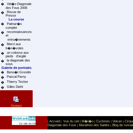
�
Vid�o Diagonale
des Fous 2006
Revue de
�
Presse
La course
�
Palmar�s
complet
reconnaissances
�
et
entra�nements
Merci aux
�
b�n�voles
un colosse aux
�
pieds d'argile
la diagonale des
�
sous
Galerie de portraits
�
Beno�t Grondin
Pascal Parny
�
Thierry Techer
�
Gilles Diehl
�
Contact
Accueil
Vue du ciel
M�t�o
Cyclones
Volcan
Cirqu
|
|
|
|
|
|
Sport
Sports extr�mes
Ce site est list� dans la cat�gorie
:
Diagonale des Fous
Marathon des Sables
Blog de runrai
|
|