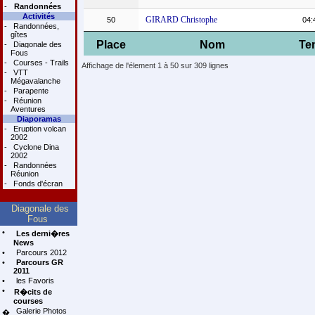
-
Randonnées
Activités
GIRARD Christophe
50
04:
-
Randonnées,
gîtes
Place
Nom
Te
-
Diagonale des
Fous
-
Courses - Trails
Affichage de l'élement 1 à 50 sur 309 lignes
-
VTT
Mégavalanche
-
Parapente
-
Réunion
Aventures
Diaporamas
-
Eruption volcan
2002
-
Cyclone Dina
2002
-
Randonnées
Réunion
-
Fonds d'écran
Diagonale des
Fous
•
Les derni�res
News
•
Parcours 2012
•
Parcours GR
2011
•
les Favoris
•
R�cits de
courses
Galerie Photos
�