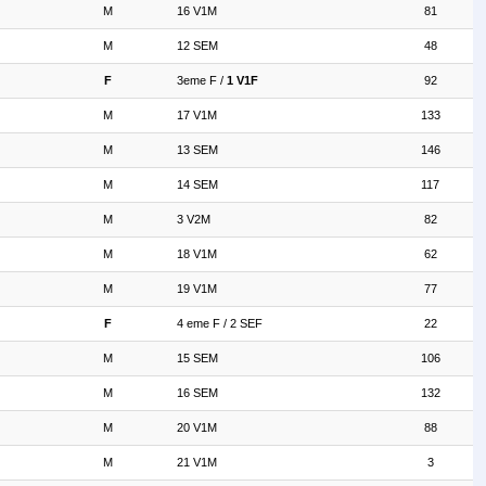
M
16 V1M
81
M
12 SEM
48
F
3eme F /
1 V1F
92
M
17 V1M
133
M
13 SEM
146
M
14 SEM
117
M
3 V2M
82
M
18 V1M
62
M
19 V1M
77
F
4 eme F / 2 SEF
22
M
15 SEM
106
M
16 SEM
132
M
20 V1M
88
M
21 V1M
3