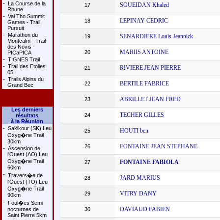
-
La Course de la
SOUEIDAN Khaled
17
Rhune
-
Val Tho Summit
LEPINAY CEDRIC
18
Games - Trail
Pursuit
-
Marathon du
SENARDIERE Louis Jeannick
19
Montcalm - Trail
des Novis -
MARIIS ANTOINE
20
PICaPICA
-
TIGNES Trail
-
Trail des Etoiles
RIVIERE JEAN PIERRE
21
05
-
Trails Alpins du
BERTILE FABRICE
22
Grand Bec
ABRILLET JEAN FRED
23
Les derniers
TECHER GILLES
24
résultats
à la Réunion
-
Sakikour (SK) Leu
HOUTI ben
25
Oxyg�ne Trail
30km
FONTAINE JEAN STEPHANE
26
-
Ascension de
l'Ouest (AO) Leu
Oxyg�ne Trail
FONTAINE FABIOLA
27
60km
-
Travers�e de
JARD MARIUS
28
l'Ouest (TO) Leu
Oxyg�ne Trail
VITRY DANY
29
90km
-
Foul�es Semi
DAVIAUD FABIEN
nocturnes de
30
Saint Pierre 5km