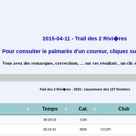
2015-04-11 - Trail des 2 Rivi�res
Pour consulter le palmarès d'un coureur, cliquez su
Vous avez des remarques, corrections, ... sur ces résultats , un clic 
Trail des 2 Rivi�res - 2015 : classement des 127 finishers
Temps
Cat.
Club
06:04:03
V1M
-
06:15:41
SEM
COSPI