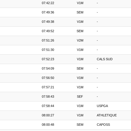
07:42:22
V1M
-
07:49:36
SEM
-
07:49:38
V1M
-
07:49:52
SEM
-
07:51:26
V2M
-
07:51:30
V1M
-
07:52:23
V1M
CALS SUD
07:54:09
SEM
-
07:56:50
V1M
-
07:57:21
V1M
-
07:58:43
SEF
-
07:58:44
V1M
USPGA
08:00:27
V1M
ATHLETIQUE
08:00:48
SEM
CAPOSS