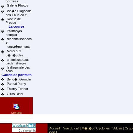
courses
Galerie Photos
�
�
Vid�o Diagonale
des Fous 2006
Revue de
�
Presse
La course
�
Palmar�s
complet
reconnaissances
�
et
entra�nements
Merci aux
�
b�n�voles
un colosse aux
�
pieds d'argile
la diagonale des
�
sous
Galerie de portraits
�
Beno�t Grondin
Pascal Parny
�
Thierry Techer
�
Gilles Diehl
�
Contact
Accueil
Vue du ciel
M�t�o
Cyclones
Volcan
Cirqu
|
|
|
|
|
|
Sport
Sports extr�mes
Ce site est list� dans la cat�gorie
:
Sport
|