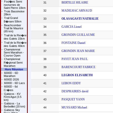
-
Foul�es Semi
BERTILLE HILAIRE
31
nocturnes de
Saint Pierre 10km
MADILHAC ARNAUD
32
-
Trois Bassinoise
28km
-
Trail Grand
OLASAGASTI NATHALIE
33
B�nare 50km
-
Beachcomber
GARCIA Lionel
34
Trail Ile Maurice
(65 km)
GRONDIN GUILLAUME
-
35
Trail de la Rivi�re
des Galets 15km
-
Trail de la Rivi�re
FONTAINE Daniel
36
des Galets 40km
-
Championnat
GRONDIN JEAN MARIE
37
Semi Marathon -
Course Open
PAYET JEAN PAUL
-
Championnat
38
R�gional Semi
Marathon
BARENCOURT FABRICE
39
Hors Réunion
-
6000D - 6D
LEGROS ELISABETH
40
Marathon
-
6000D 2026
-
6000D - 6D Lacs
LEBON EDDY
41
-
6000D - 6d
Cr�tes
DESPRAIRIES david
42
-
Gabizos - KV
l'Omi Agut (3.5
PASQUET YANN
43
km)
-
Gabizos - La
Berbeillet (20 km)
MUSSARD Michael
44
-
Gabizos Sky