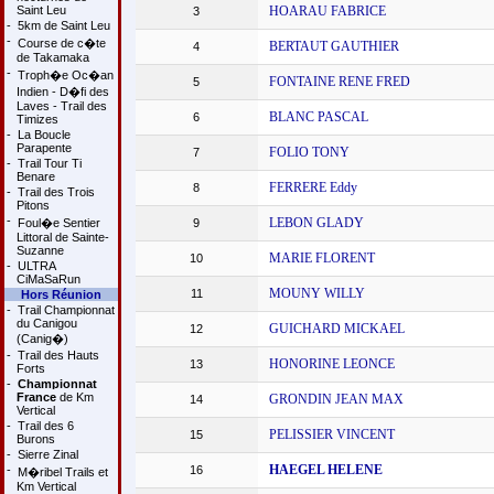
Saint Leu
HOARAU FABRICE
3
-
5km de Saint Leu
-
Course de c�te
BERTAUT GAUTHIER
4
de Takamaka
-
Troph�e Oc�an
FONTAINE RENE FRED
5
Indien - D�fi des
Laves - Trail des
BLANC PASCAL
6
Timizes
-
La Boucle
Parapente
FOLIO TONY
7
-
Trail Tour Ti
Benare
FERRERE Eddy
8
-
Trail des Trois
Pitons
-
LEBON GLADY
Foul�e Sentier
9
Littoral de Sainte-
Suzanne
MARIE FLORENT
10
-
ULTRA
CiMaSaRun
MOUNY WILLY
11
Hors Réunion
-
Trail Championnat
du Canigou
GUICHARD MICKAEL
12
(Canig�)
-
Trail des Hauts
HONORINE LEONCE
13
Forts
-
Championnat
France
de Km
GRONDIN JEAN MAX
14
Vertical
-
Trail des 6
PELISSIER VINCENT
15
Burons
-
Sierre Zinal
HAEGEL HELENE
-
16
M�ribel Trails et
Km Vertical