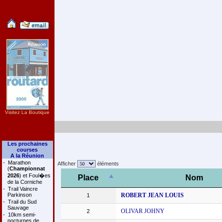
Visitez La Boutique
Les prochaines
courses
A la Réunion
-
Marathon
Afficher
éléments
(
Championnat
2026
) et Foul�es
Place
Nom
de la Corniche
-
Trail Vaincre
Parkinson
ROBERT JEAN LOUIS
1
-
Trail du Sud
Sauvage
OLIVAR JOHNY
2
-
10km semi-
nocturnes de