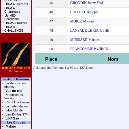
Race 30km
GRONDIN Johny Fred
45
-
Ut4M 40 vercors
-
Ut4M 40
Chartreuse
COLLET Christophe
46
-
Ut4M50
Belledonne
MOREL Mickael
47
-
Ut4M50 Taillefer
-
Ut4M 80
LANSADE CHRISTOPHE
CHALLENGE
48
MUSSARD Matthieu
49
FRANCOMME PATRICK
50
Place
Nom
Affichage de l'élement 1 à 50 sur 127 lignes
�ruptions Piton de la
Fournaise
Ile de La Réunion
-
La Réunion en
photos
-
Vue du ciel
-
Eruptions du
Volcan
-
Carte Cyclonique
-
La météo du jour
-
Infos Monde
-
Les Zinfos 974
-
LINFO.re
Les Cirques
-
Mafate