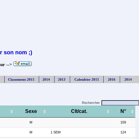
r son nom ;)
sur -->
Classements 2015
2014
2013
Calendrier 2015
2016
2014
Rechercher
Sexe
Clt/cat.
N°
M
159
M
1 SEM
124