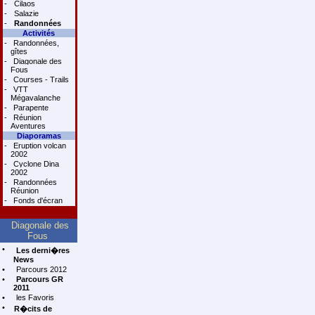
-
Cilaos
-
Salazie
-
Randonnées
Activités
-
Randonnées,
gîtes
-
Diagonale des
Fous
-
Courses - Trails
-
VTT
Mégavalanche
-
Parapente
-
Réunion
Aventures
Diaporamas
-
Eruption volcan
2002
-
Cyclone Dina
2002
-
Randonnées
Réunion
-
Fonds d'écran
Diagonale des
Fous
•
Les derni�res
News
•
Parcours 2012
•
Parcours GR
2011
•
les Favoris
•
R�cits de