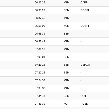
06:28:25
V1M
CAPP
06:30:22
SEM
COSPI
06:37:45
V1M
-
06:53:00
V2M
COSPI
06:55:39
SEM
-
06:57:42
V1M
-
07:01:16
V1M
-
07:05:01
SEM
-
07:11:15
SEM
USPGA
07:22:15
SEM
-
07:24:33
V1M
-
07:30:32
V1M
-
07:34:18
SEM
ORT
07:41:30
V2F
RCSD