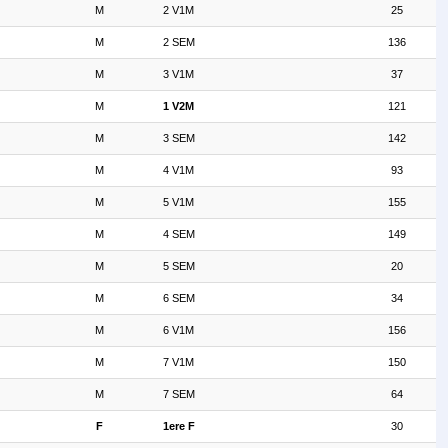
M
2 V1M
25
M
2 SEM
136
M
3 V1M
37
M
1 V2M
121
M
3 SEM
142
M
4 V1M
93
M
5 V1M
155
M
4 SEM
149
M
5 SEM
20
M
6 SEM
34
M
6 V1M
156
M
7 V1M
150
M
7 SEM
64
F
1ere F
30