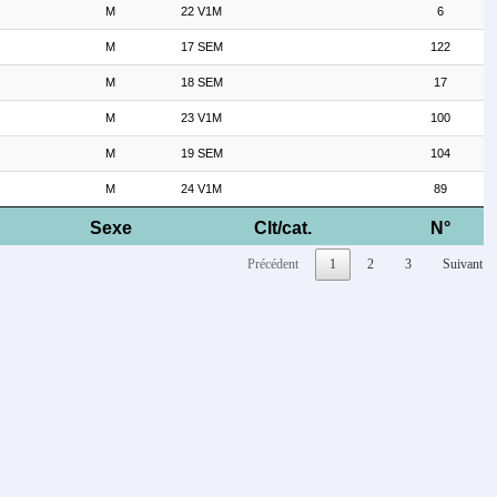
M
22 V1M
6
M
17 SEM
122
M
18 SEM
17
M
23 V1M
100
M
19 SEM
104
M
24 V1M
89
Sexe
Clt/cat.
N°
Précédent
1
2
3
Suivant