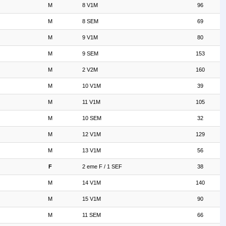
M
8 V1M
96
M
8 SEM
69
M
9 V1M
80
M
9 SEM
153
M
2 V2M
160
M
10 V1M
39
M
11 V1M
105
M
10 SEM
32
M
12 V1M
129
M
13 V1M
56
F
2 eme F / 1 SEF
38
M
14 V1M
140
M
15 V1M
90
M
11 SEM
66