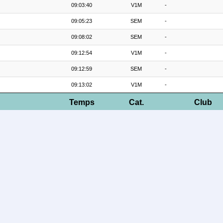
09:03:40
V1M
-
09:05:23
SEM
-
09:08:02
SEM
-
09:12:54
V1M
-
09:12:59
SEM
-
09:13:02
V1M
-
Temps
Cat.
Club