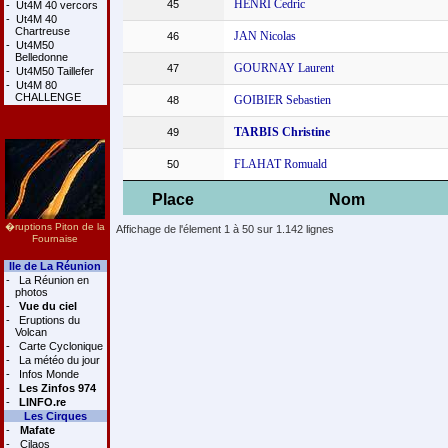
HENRI Cedric
45
-
Ut4M 40 vercors
-
Ut4M 40
Chartreuse
JAN Nicolas
46
-
Ut4M50
Belledonne
GOURNAY Laurent
47
-
Ut4M50 Taillefer
-
Ut4M 80
CHALLENGE
GOIBIER Sebastien
48
TARBIS Christine
49
FLAHAT Romuald
50
Place
Nom
�ruptions Piton de la
Affichage de l'élement 1 à 50 sur 1.142 lignes
Fournaise
Ile de La Réunion
-
La Réunion en
photos
-
Vue du ciel
-
Eruptions du
Volcan
-
Carte Cyclonique
-
La météo du jour
-
Infos Monde
-
Les Zinfos 974
-
LINFO.re
Les Cirques
-
Mafate
-
Cilaos