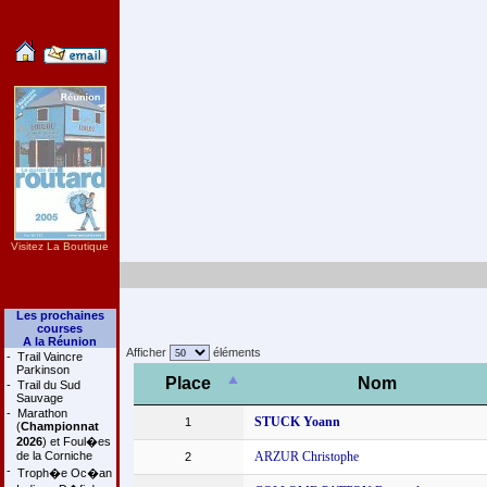
Visitez La Boutique
Les prochaines
courses
A la Réunion
Afficher
éléments
-
Trail Vaincre
Parkinson
Place
Nom
-
Trail du Sud
Sauvage
-
Marathon
STUCK Yoann
1
(
Championnat
2026
) et Foul�es
de la Corniche
ARZUR Christophe
2
-
Troph�e Oc�an