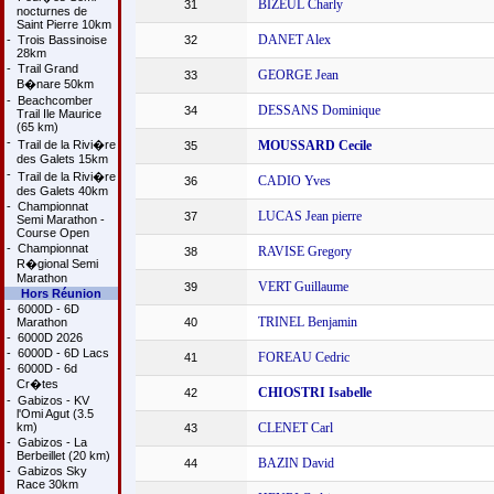
BIZEUL Charly
31
nocturnes de
Saint Pierre 10km
DANET Alex
-
Trois Bassinoise
32
28km
-
Trail Grand
GEORGE Jean
33
B�nare 50km
-
Beachcomber
DESSANS Dominique
34
Trail Ile Maurice
(65 km)
-
Trail de la Rivi�re
MOUSSARD Cecile
35
des Galets 15km
-
Trail de la Rivi�re
CADIO Yves
36
des Galets 40km
-
Championnat
LUCAS Jean pierre
37
Semi Marathon -
Course Open
-
Championnat
RAVISE Gregory
38
R�gional Semi
Marathon
VERT Guillaume
39
Hors Réunion
-
6000D - 6D
TRINEL Benjamin
Marathon
40
-
6000D 2026
-
6000D - 6D Lacs
FOREAU Cedric
41
-
6000D - 6d
Cr�tes
CHIOSTRI Isabelle
42
-
Gabizos - KV
l'Omi Agut (3.5
km)
CLENET Carl
43
-
Gabizos - La
Berbeillet (20 km)
BAZIN David
44
-
Gabizos Sky
Race 30km