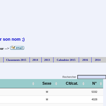
r son nom ;)
sur -->
Classements 2015
2014
2013
Calendrier 2015
2016
2014
Rechercher
Sexe
Clt/cat.
N°
M
5332
M
4028