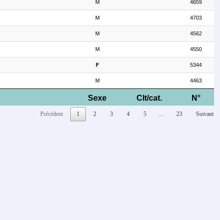
M
4659
M
4703
M
4562
M
4550
F
5344
M
4463
Sexe
Clt/cat.
N°
Précédent
1
2
3
4
5
23
Suivant
…