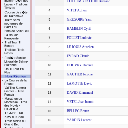
Indien - D�fi des
COLLOMB PATTON Bertrand
3
Laves - Trail des
Timizes
VITET Adrien
4
-
Course de c�te
de Takamaka
GREGOIRE Yann
5
-
10km semi-
nocturnes de
Saint Leu
HAMELIN Cyril
6
-
5km de Saint Leu
-
La Boucle
POLLET Ludovic
7
Parapente
-
Trail Tour Ti
Benare
LE JOUIS Aurelien
8
-
Trail des Trois
Pitons
EVRAD Claude
9
-
Foul�e Sentier
Littoral de Sainte-
Suzanne
DOUVRY Damien
10
-
Un Ti Tour En
Plus
GAUTIER Jerome
11
Hors Réunion
-
La Course de la
LAMOTTE David
12
Rhune
-
Val Tho Summit
Games - Trail
DAVID Emmanuel
13
Pursuit
-
Marathon du
VETEL Jean benoit
14
Montcalm - Trail
des Novis -
PICaPICA
BELLEC Ronan
15
-
TIGNES Trail
-
KMV du Criou
YARDIN Laurent
16
-
Trails Alpins du
Grand Bec