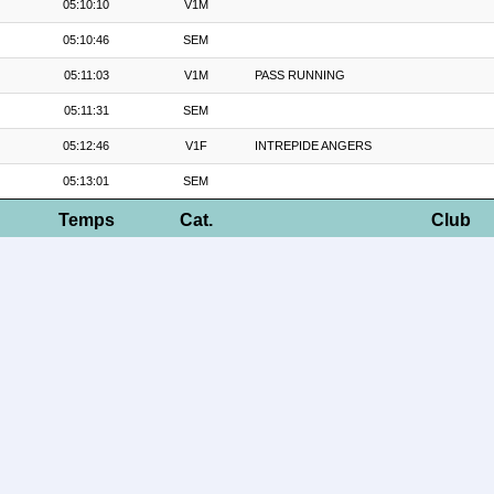
05:10:10
V1M
05:10:46
SEM
05:11:03
V1M
PASS RUNNING
05:11:31
SEM
05:12:46
V1F
INTREPIDE ANGERS
05:13:01
SEM
Temps
Cat.
Club