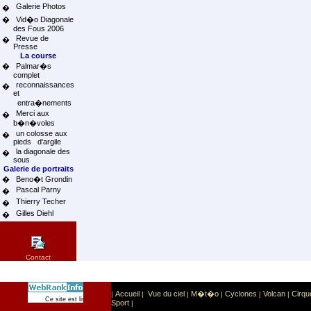
Galerie Photos
�
�
Vid�o Diagonale
des Fous 2006
Revue de
�
Presse
La course
�
Palmar�s
complet
reconnaissances
�
et
entra�nements
Merci aux
�
b�n�voles
un colosse aux
�
pieds d'argile
la diagonale des
�
sous
Galerie de portraits
�
Beno�t Grondin
Pascal Parny
�
Thierry Techer
�
Gilles Diehl
�
Contact
Accueil
Vue du ciel
M�t�o
Cyclones
Volcan
Cirqu
|
|
|
|
|
|
Sport
Sports extr�mes
Ce site est list� dans la cat�gorie
:
Sport
|