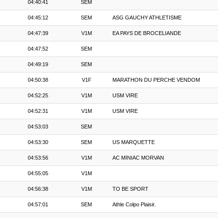
04:40:41
SEM
04:45:12
SEM
ASG GAUCHY ATHLETISME
04:47:39
V1M
EA PAYS DE BROCELIANDE
04:47:52
SEM
04:49:19
SEM
04:50:38
V1F
MARATHON DU PERCHE VENDOM
04:52:25
V1M
USM VIRE
04:52:31
V1M
USM VIRE
04:53:03
SEM
04:53:30
SEM
US MARQUETTE
04:53:56
V1M
AC MINIAC MORVAN
04:55:05
V1M
04:56:38
V1M
TO BE SPORT
04:57:01
SEM
Athle Colpo Plaisir.