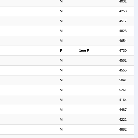
M
4031
M
4253
M
4517
M
4823
M
4654
F
1ere F
4730
M
4501
M
4555
M
5041
M
5261
M
4164
M
4487
M
4222
M
4882