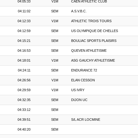
04:05:33
V1M
CAEN ATHLETIC CLUB
04:11:02
SEM
A.S.V.B.C.
04:12:33
V1M
ATHLETIC TROIS TOURS
04:12:59
SEM
US OLYMPIQUE DE CHELLES
04:15:21
SEM
BOULIAC SPORTS PLAISIRS
04:16:53
SEM
QUEVEN ATHLETISME
04:18:01
V1M
ASG GAUCHY ATHLETISME
04:24:11
SEM
ENDURANCE 72
04:26:56
V1M
ELAN CESSON
04:29:59
V1M
US IVRY
04:32:35
SEM
DIJON UC
04:33:12
SEM
04:39:51
SEM
S/L ACR LOCMINE
04:40:20
SEM