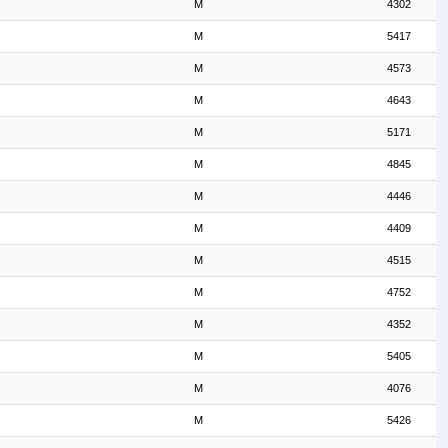
M
4302
M
5417
M
4573
M
4643
M
5171
M
4845
M
4446
M
4409
M
4515
M
4752
M
4352
M
5405
M
4076
M
5426