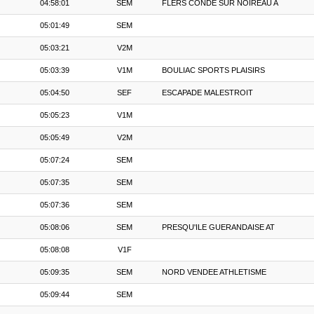
04:58:01
SEM
FLERS CONDE SUR NOIREAU A
05:01:49
SEM
05:03:21
V2M
05:03:39
V1M
BOULIAC SPORTS PLAISIRS
05:04:50
SEF
ESCAPADE MALESTROIT
05:05:23
V1M
05:05:49
V2M
05:07:24
SEM
05:07:35
SEM
05:07:36
SEM
05:08:06
SEM
PRESQU'ILE GUERANDAISE AT
05:08:08
V1F
05:09:35
SEM
NORD VENDEE ATHLETISME
05:09:44
SEM