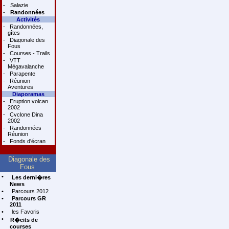
-
Salazie
-
Randonnées
Activités
-
Randonnées,
gîtes
-
Diagonale des
Fous
-
Courses - Trails
-
VTT
Mégavalanche
-
Parapente
-
Réunion
Aventures
Diaporamas
-
Eruption volcan
2002
-
Cyclone Dina
2002
-
Randonnées
Réunion
-
Fonds d'écran
Diagonale des
Fous
•
Les derni�res
News
•
Parcours 2012
•
Parcours GR
2011
•
les Favoris
•
R�cits de
courses