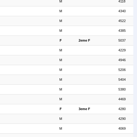
M
4118
M
4340
M
4522
M
4385
F
2eme F
5037
M
4229
M
4946
M
5206
M
5404
M
5380
M
4469
F
3eme F
4280
M
4290
M
4069