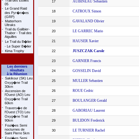
-
Trail des Etoiles
AUBINEAU Sebastien
17
05
-
Le Grand Raid
CATROUX Simon
18
des Pyr�n�es
(GRP)
GAVALAND Olivier
-
Matterhorn
19
Ultraks
-
Trail du Galibier-
LE GARREC Mario
20
Thabor - Trail des
Aiguilles
HAUSER Xavier
-
21
Le Trail du B�lier
- Le Super B�lier
JUSZCZAK Carole
-
Kima Trophy
22
GARNIER Francis
23
Les derniers
résultats
GOSSELIN David
24
à la Réunion
-
Sakikour (SK) Leu
MULLER Sebastien
25
Oxyg�ne Trail
30km
ROUE Cedric
26
-
Ascension de
l'Ouest (AO) Leu
Oxyg�ne Trail
BOULANGER Gerald
27
60km
-
Travers�e de
GABORIAU Laurent
28
l'Ouest (TO) Leu
Oxyg�ne Trail
BULIDON Frederick
90km
29
-
Foul�es Semi
nocturnes de
LE TURNIER Rachel
30
Saint Pierre 5km
-
Foul�es Semi