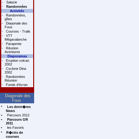
-
Salazie
-
Randonnées
Activités
-
Randonnées,
gîtes
-
Diagonale des
Fous
-
Courses - Trails
-
VTT
Mégavalanche
-
Parapente
-
Réunion
Aventures
Diaporamas
-
Eruption volcan
2002
-
Cyclone Dina
2002
-
Randonnées
Réunion
-
Fonds d'écran
Diagonale des
Fous
•
Les derni�res
News
•
Parcours 2012
•
Parcours GR
2011
•
les Favoris
•
R�cits de
courses