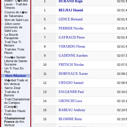
Indien - D�fi des
DURAND Regis
1
02:01:
Laves - Trail des
Timizes
BELHAJ Hamid
1
02:01:
-
Course de c�te
de Takamaka
GENCE Bertrand
5
02:01:
-
5km de Saint Leu
-
10km semi-
nocturnes de
PERRIER Nicolas
6
02:01:
Saint Leu
-
La Boucle
GAYRAUD Pierre
7
02:01:
Parapente
-
Trail Tour Ti
Benare
VERARDO Floran
8
02:01:
-
Trail des Trois
Pitons
GADENNE Aurelien
9
02:07:
-
Foul�e Sentier
Littoral de Sainte-
Suzanne
FRITSCH Nicolas
10
02:07:
-
Un Ti Tour En
Plus
DORVEAUX Xavier
11
02:08:
Hors Réunion
-
M�ribel Trails et
URTADO Samuel
12
02:08:
Km Vertical
-
Sierre Zinal
FAULKNER Paul
-
Trail des 6
13
02:10:
Burons
-
Trail Championnat
GRONCHI Luca
14
02:10:
du Canigou
(Canig�)
RABEAU Anthony
15
02:10:
-
Trail des Hauts
Forts
-
Championnat
BLOMME Remi
15
02:10:
France
de Km
Vertical