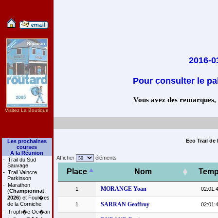
2016-03
Pour consulter le pa
Vous avez des remarques, co
Visitez La Boutique
Eco Trail de
Les prochaines
courses
A la Réunion
Afficher
éléments
-
Trail du Sud
Sauvage
Place
Nom
Tem
-
Trail Vaincre
Parkinson
-
Marathon
MORANGE Yoan
1
02:01:
(
Championnat
2026
) et Foul�es
de la Corniche
SARRAN Geoffroy
1
02:01:
-
Troph�e Oc�an