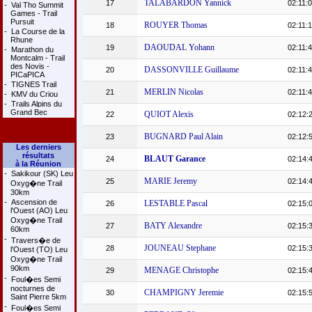
TALABARDON Yannick
17
02:11:
-
Val Tho Summit
Games - Trail
Pursuit
ROUYER Thomas
18
02:11:
-
La Course de la
Rhune
DAOUDAL Yohann
19
02:11:
-
Marathon du
Montcalm - Trail
des Novis -
DASSONVILLE Guillaume
20
02:11:
PICaPICA
-
TIGNES Trail
MERLIN Nicolas
21
02:11:
-
KMV du Criou
-
Trails Alpins du
Grand Bec
QUIOT Alexis
22
02:12:
BUGNARD Paul Alain
23
02:12:
Les derniers
résultats
BLAUT Garance
24
02:14:
à la Réunion
-
Sakikour (SK) Leu
MARIE Jeremy
25
02:14:
Oxyg�ne Trail
30km
-
Ascension de
LESTABLE Pascal
26
02:15:
l'Ouest (AO) Leu
Oxyg�ne Trail
BATY Alexandre
27
02:15:
60km
-
Travers�e de
JOUNEAU Stephane
28
02:15:
l'Ouest (TO) Leu
Oxyg�ne Trail
90km
MENAGE Christophe
29
02:15:
-
Foul�es Semi
nocturnes de
CHAMPIGNY Jeremie
30
02:15:
Saint Pierre 5km
-
Foul�es Semi