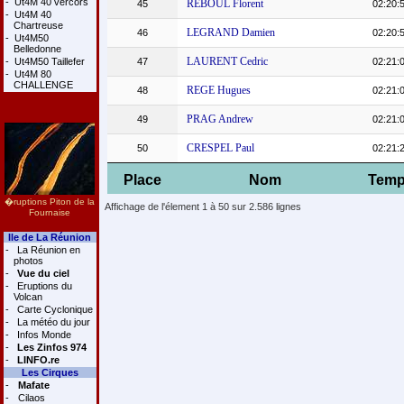
-
Ut4M 40 vercors
REBOUL Florent
45
02:20:
-
Ut4M 40
Chartreuse
LEGRAND Damien
46
02:20:
-
Ut4M50
Belledonne
LAURENT Cedric
-
Ut4M50 Taillefer
47
02:21:
-
Ut4M 80
CHALLENGE
REGE Hugues
48
02:21:
PRAG Andrew
49
02:21:
CRESPEL Paul
50
02:21:
Place
Nom
Tem
�ruptions Piton de la
Affichage de l'élement 1 à 50 sur 2.586 lignes
Fournaise
Ile de La Réunion
-
La Réunion en
photos
-
Vue du ciel
-
Eruptions du
Volcan
-
Carte Cyclonique
-
La météo du jour
-
Infos Monde
-
Les Zinfos 974
-
LINFO.re
Les Cirques
-
Mafate
-
Cilaos