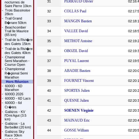
PERRAUD Olivier
31
02:16:
nocturnes de
Saint Pierre 10km
-
Trois Bassinoise
COLLAS Paul
32
02:17:
28km
-
Trail Grand
MANGIN Bastien
33
02:18:
B�nare 50km
-
Beachcomber
VALLEE David
Trail Ile Maurice
34
02:18:
(65 km)
-
Trail de la Rivi�re
METHOT Antoine
35
02:19:
des Galets 15km
-
Trail de la Rivi�re
OBOZIL David
36
02:19:
des Galets 40km
-
Championnat
PUYAL Laurent
Semi Marathon -
37
02:19:
Course Open
-
Championnat
ABADIE Bastien
38
02:20:
R�gional Semi
Marathon
FOURNET Vincent
39
02:20:
Hors Réunion
-
6000D - 6D
Marathon
SPORTES Julien
40
02:20:
-
6000D 2026
-
6000D - 6D Lacs
QUESNE Julien
41
02:20:
-
6000D - 6d
Cr�tes
SOENEN Virginie
42
02:20:
-
Gabizos - KV
l'Omi Agut (3.5
km)
MAINAUD Eric
43
02:20:
-
Gabizos - La
Berbeillet (20 km)
GOSSE William
44
02:20:
-
Gabizos Sky
Race 30km