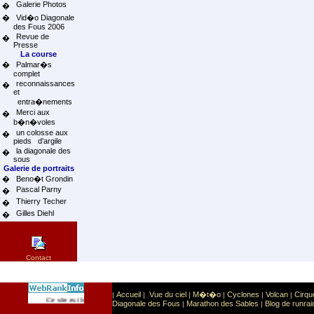
Galerie Photos
�
�
Vid�o Diagonale
des Fous 2006
Revue de
�
Presse
La course
�
Palmar�s
complet
reconnaissances
�
et
entra�nements
Merci aux
�
b�n�voles
un colosse aux
�
pieds d'argile
la diagonale des
�
sous
Galerie de portraits
�
Beno�t Grondin
Pascal Parny
�
Thierry Techer
�
Gilles Diehl
�
Contact
Accueil
Vue du ciel
M�t�o
Cyclones
Volcan
Cirqu
|
|
|
|
|
|
Sport
Sports extr�mes
Ce site est list� dans la cat�gorie
:
Diagonale des Fous
Marathon des Sables
Blog de runrai
|
|