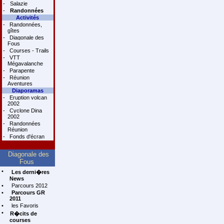
-
Salazie
-
Randonnées
Activités
-
Randonnées,
gîtes
-
Diagonale des
Fous
-
Courses - Trails
-
VTT
Mégavalanche
-
Parapente
-
Réunion
Aventures
Diaporamas
-
Eruption volcan
2002
-
Cyclone Dina
2002
-
Randonnées
Réunion
-
Fonds d'écran
Diagonale des
Fous
•
Les derni�res
News
•
Parcours 2012
•
Parcours GR
2011
•
les Favoris
•
R�cits de
courses