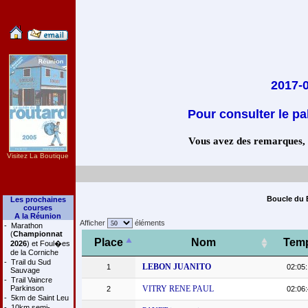
2017-0
Pour consulter le pa
Vous avez des remarques, co
Visitez La Boutique
Boucle du B
Les prochaines
courses
A la Réunion
Afficher
éléments
-
Marathon
(
Championnat
Place
Nom
Tem
2026
) et Foul�es
de la Corniche
-
Trail du Sud
LEBON JUANITO
1
02:05:
Sauvage
-
Trail Vaincre
Parkinson
VITRY RENE PAUL
2
02:06:
-
5km de Saint Leu
-
10km semi-