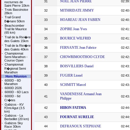
NOEL JEAN PIERRE
31
02:39:
nocturnes de
Saint Pierre 10km
-
Trois Bassinoise
MITHRIDATE JIMMY
32
02:40:
28km
-
Trail Grand
HOAREAU JEAN FABIEN
33
02:40:
B�nare 50km
-
Beachcomber
ZOPIRE Jean Yves
Trail Ile Maurice
34
02:41:
(65 km)
-
Trail de la Rivi�re
BOURICE WILFRID
35
02:41:
des Galets 15km
-
Trail de la Rivi�re
FERNANTE Jean Fabrice
36
02:42:
des Galets 40km
-
Championnat
CHOWRIMOOTHOO CLYDE
Semi Marathon -
37
02:42:
Course Open
-
Championnat
BOISVILLIERS Daniel
38
02:43:
R�gional Semi
Marathon
FUGIER Lionel
39
02:43:
Hors Réunion
-
6000D - 6D
Marathon
SCHMITT Marcel
40
02:43:
-
6000D 2026
-
6000D - 6D Lacs
VANDENESSE Armand Jean
-
6000D - 6d
41
02:43:
Philippe
Cr�tes
-
Gabizos - KV
HIBON FATIMA
42
02:44:
l'Omi Agut (3.5
km)
-
Gabizos - La
FOURNAT AURELIE
43
02:44:
Berbeillet (20 km)
-
Gabizos Sky
DEFRANOUX STEPHANE
44
02:44:
Race 30km