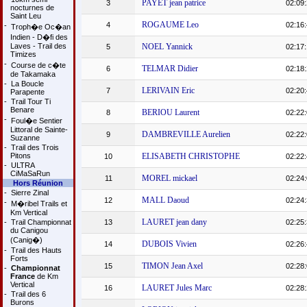
PAYET jean patrice
3
02:09:
nocturnes de
Saint Leu
ROGAUME Leo
4
02:16:
-
Troph�e Oc�an
Indien - D�fi des
Laves - Trail des
NOEL Yannick
5
02:17:
Timizes
-
Course de c�te
TELMAR Didier
6
02:18:
de Takamaka
-
La Boucle
LERIVAIN Eric
7
02:20:
Parapente
-
Trail Tour Ti
Benare
BERIOU Laurent
8
02:22:
-
Foul�e Sentier
Littoral de Sainte-
DAMBREVILLE Aurelien
9
02:22:
Suzanne
-
Trail des Trois
Pitons
ELISABETH CHRISTOPHE
10
02:22:
-
ULTRA
CiMaSaRun
MOREL mickael
11
02:24:
Hors Réunion
-
Sierre Zinal
MALL Daoud
12
02:24:
-
M�ribel Trails et
Km Vertical
LAURET jean dany
-
Trail Championnat
13
02:25:
du Canigou
(Canig�)
DUBOIS Vivien
14
02:26:
-
Trail des Hauts
Forts
TIMON Jean Axel
15
02:28:
-
Championnat
France
de Km
Vertical
LAURET Jules Marc
16
02:28:
-
Trail des 6
Burons