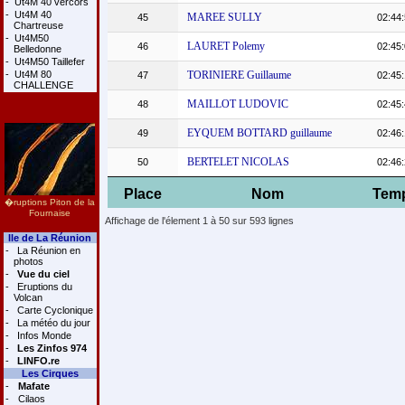
-
Ut4M 40 vercors
-
Ut4M 40
MAREE SULLY
45
02:44:
Chartreuse
-
Ut4M50
LAURET Polemy
46
02:45:
Belledonne
-
Ut4M50 Taillefer
-
Ut4M 80
TORINIERE Guillaume
47
02:45:
CHALLENGE
MAILLOT LUDOVIC
48
02:45:
EYQUEM BOTTARD guillaume
49
02:46:
BERTELET NICOLAS
50
02:46:
Place
Nom
Tem
�ruptions Piton de la
Fournaise
Affichage de l'élement 1 à 50 sur 593 lignes
Ile de La Réunion
-
La Réunion en
photos
-
Vue du ciel
-
Eruptions du
Volcan
-
Carte Cyclonique
-
La météo du jour
-
Infos Monde
-
Les Zinfos 974
-
LINFO.re
Les Cirques
-
Mafate
-
Cilaos