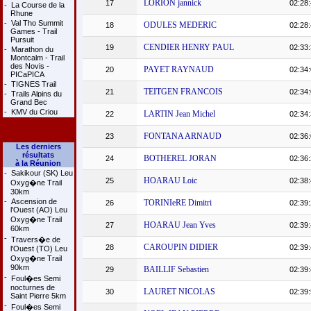
LORION jannick
17
02:28:
-
La Course de la
Rhune
-
Val Tho Summit
ODULES MEDERIC
18
02:28:
Games - Trail
Pursuit
CENDIER HENRY PAUL
19
02:33:
-
Marathon du
Montcalm - Trail
des Novis -
PAYET RAYNAUD
20
02:34:
PICaPICA
-
TIGNES Trail
TEITGEN FRANCOIS
21
02:34:
-
Trails Alpins du
Grand Bec
-
KMV du Criou
LARTIN Jean Michel
22
02:34:
FONTANA ARNAUD
23
02:36:
Les derniers
résultats
BOTHEREL JORAN
24
02:36:
à la Réunion
-
Sakikour (SK) Leu
HOARAU Loic
25
02:38:
Oxyg�ne Trail
30km
-
Ascension de
TORINIeRE Dimitri
26
02:39:
l'Ouest (AO) Leu
Oxyg�ne Trail
HOARAU Jean Yves
27
02:39:
60km
-
Travers�e de
CAROUPIN DIDIER
28
02:39:
l'Ouest (TO) Leu
Oxyg�ne Trail
90km
BAILLIF Sebastien
29
02:39:
-
Foul�es Semi
nocturnes de
LAURET NICOLAS
30
02:39:
Saint Pierre 5km
-
Foul�es Semi