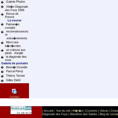
Galerie Photos
�
�
Vid�o Diagonale
des Fous 2006
Revue de
�
Presse
La course
�
Palmar�s
complet
reconnaissances
�
et
entra�nements
Merci aux
�
b�n�voles
un colosse aux
�
pieds d'argile
la diagonale des
�
sous
Galerie de portraits
�
Beno�t Grondin
Pascal Parny
�
Thierry Techer
�
Gilles Diehl
�
Contact
Accueil
Vue du ciel
M�t�o
Cyclones
Volcan
Cirqu
|
|
|
|
|
|
Sport
Sports extr�mes
Ce site est list� dans la cat�gorie
:
Diagonale des Fous
Marathon des Sables
Blog de runrai
|
|