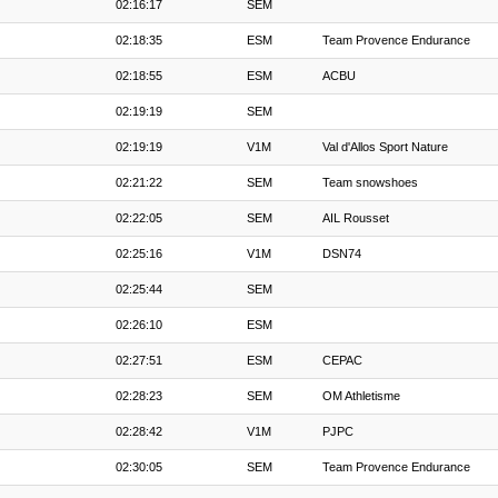
02:16:17
SEM
02:18:35
ESM
Team Provence Endurance
02:18:55
ESM
ACBU
02:19:19
SEM
02:19:19
V1M
Val d'Allos Sport Nature
02:21:22
SEM
Team snowshoes
02:22:05
SEM
AIL Rousset
02:25:16
V1M
DSN74
02:25:44
SEM
02:26:10
ESM
02:27:51
ESM
CEPAC
02:28:23
SEM
OM Athletisme
02:28:42
V1M
PJPC
02:30:05
SEM
Team Provence Endurance