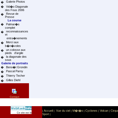
Galerie Photos
�
�
Vid�o Diagonale
des Fous 2006
Revue de
�
Presse
La course
�
Palmar�s
complet
reconnaissances
�
et
entra�nements
Merci aux
�
b�n�voles
un colosse aux
�
pieds d'argile
la diagonale des
�
sous
Galerie de portraits
�
Beno�t Grondin
Pascal Parny
�
Thierry Techer
�
Gilles Diehl
�
Contact
Accueil
Vue du ciel
M�t�o
Cyclones
Volcan
Cirqu
|
|
|
|
|
|
Sport
Sports extr�mes
Ce site est list� dans la cat�gorie
:
Sport
|