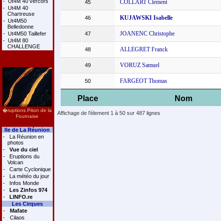
-
Ut4M 40 vercors
COLLART Clement
45
-
Ut4M 40
Chartreuse
KUJAWSKI Isabelle
46
-
Ut4M50
Belledonne
JOANENC Christophe
-
Ut4M50 Taillefer
47
-
Ut4M 80
CHALLENGE
ALLEGRET Franck
48
VORUZ Samuel
49
FARGEOT Thomas
50
Place
Nom
�ruptions Piton de la
Affichage de l'élement 1 à 50 sur 487 lignes
Fournaise
Ile de La Réunion
-
La Réunion en
photos
-
Vue du ciel
-
Eruptions du
Volcan
-
Carte Cyclonique
-
La météo du jour
-
Infos Monde
-
Les Zinfos 974
-
LINFO.re
Les Cirques
-
Mafate
-
Cilaos