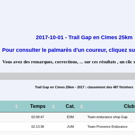
2017-10-01 - Trail Gap en Cimes 25km
Pour consulter le palmarès d'un coureur, cliquez su
Vous avez des remarques, corrections, ... sur ces résultats , un clic 
Trail Gap en Cimes 25km - 2017 : classement des 487 finishers
Temps
Cat.
Club
02:09:47
ESM
Team endurance shop Gap
02:13:38
JUM
Team Provence Endurance