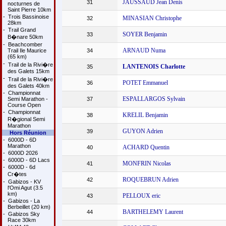
JAUSSAUD Jean Denis
31
nocturnes de
Saint Pierre 10km
-
Trois Bassinoise
MINASIAN Christophe
32
28km
-
Trail Grand
SOYER Benjamin
33
B�nare 50km
-
Beachcomber
ARNAUD Numa
Trail Ile Maurice
34
(65 km)
-
Trail de la Rivi�re
LANTENOIS Charlotte
35
des Galets 15km
-
Trail de la Rivi�re
POTET Emmanuel
36
des Galets 40km
-
Championnat
ESPALLARGOS Sylvain
Semi Marathon -
37
Course Open
-
Championnat
KRELIL Benjamin
38
R�gional Semi
Marathon
GUYON Adrien
39
Hors Réunion
-
6000D - 6D
Marathon
ACHARD Quentin
40
-
6000D 2026
-
6000D - 6D Lacs
MONFRIN Nicolas
41
-
6000D - 6d
Cr�tes
ROQUEBRUN Adrien
42
-
Gabizos - KV
l'Omi Agut (3.5
km)
PELLOUX eric
43
-
Gabizos - La
Berbeillet (20 km)
BARTHELEMY Laurent
44
-
Gabizos Sky
Race 30km