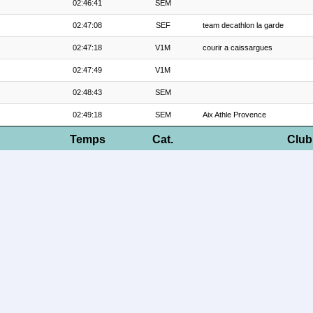
02:46:41
SEM
02:47:08
SEF
team decathlon la garde
02:47:18
V1M
courir a caissargues
02:47:49
V1M
02:48:43
SEM
02:49:18
SEM
Aix Athle Provence
Temps
Cat.
Club