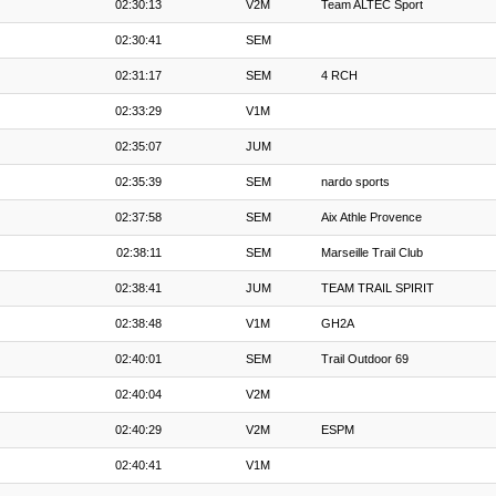
02:30:13
V2M
Team ALTEC Sport
02:30:41
SEM
02:31:17
SEM
4 RCH
02:33:29
V1M
02:35:07
JUM
02:35:39
SEM
nardo sports
02:37:58
SEM
Aix Athle Provence
02:38:11
SEM
Marseille Trail Club
02:38:41
JUM
TEAM TRAIL SPIRIT
02:38:48
V1M
GH2A
02:40:01
SEM
Trail Outdoor 69
02:40:04
V2M
02:40:29
V2M
ESPM
02:40:41
V1M