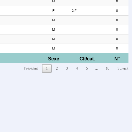
M
0
F
2 F
0
M
0
M
0
M
0
M
0
Sexe
Clt/cat.
N°
Précédent
1
2
3
4
5
10
Suivant
…