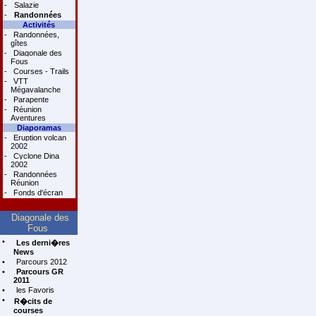
-
Salazie
-
Randonnées
Activités
-
Randonnées,
gîtes
-
Diagonale des
Fous
-
Courses - Trails
-
VTT
Mégavalanche
-
Parapente
-
Réunion
Aventures
Diaporamas
-
Eruption volcan
2002
-
Cyclone Dina
2002
-
Randonnées
Réunion
-
Fonds d'écran
Diagonale des
Fous
•
Les derni�res
News
•
Parcours 2012
•
Parcours GR
2011
•
les Favoris
•
R�cits de
courses