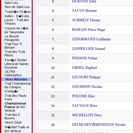
DURAND Yann
3
Saint Leu
-
5km de Saint Leu
SAUVE Maxime
4
-
Troph�e Oc�an
Indien - D�fi des
Laves - Trail des
SURMELY Florian
5
Timizes
-
Course de c�te
ROMAIN Pierre Hugo
6
de Takamaka
-
La Boucle
LENORMAND Guillaume
7
Parapente
-
Trail Tour Ti
Benare
LESPRILLIER Arnaud
8
-
Trail des Trois
Pitons
PEISSON Yohan
9
-
Foul�e Sentier
Littoral de Sainte-
Suzanne
GRISEL Raphael
10
-
ULTRA
CiMaSaRun
LECOURT Philippe
11
Hors Réunion
-
Trail Championnat
GOURDON Nicolas
12
du Canigou
(Canig�)
-
Trail des Hauts
POLOME Eliot
13
Forts
-
Championnat
SAUVAGE Brice
14
France
de Km
Vertical
-
Trail des 6
MICHELLON Davy
15
Burons
-
Sierre Zinal
DELMI DEYIRMENDJIAN Nicolas
16
-
M�ribel Trails et
Km Vertical