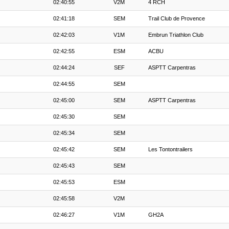
02:40:55
V2M
4 RCH
02:41:18
SEM
Trail Club de Provence
02:42:03
V1M
Embrun Triathlon Club
02:42:55
ESM
ACBU
02:44:24
SEF
ASPTT Carpentras
02:44:55
SEM
02:45:00
SEM
ASPTT Carpentras
02:45:30
SEM
02:45:34
SEM
02:45:42
SEM
Les Tontontrailers
02:45:43
SEM
02:45:53
ESM
02:45:58
V2M
02:46:27
V1M
GH2A