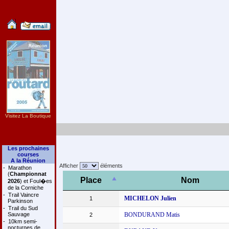
Visitez La Boutique
Les prochaines
courses
A la Réunion
Afficher
éléments
-
Marathon
(
Championnat
Place
Nom
2026
) et Foul�es
de la Corniche
-
Trail Vaincre
MICHELON Julien
1
Parkinson
-
Trail du Sud
Sauvage
BONDURAND Matis
2
-
10km semi-
nocturnes de