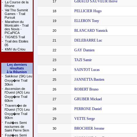
GIRAUD SAUVEUR Herve
17
-
La Course de la
Rhune
-
Val Tho Summit
PELLICIER Hugo
18
Games - Trail
Pursuit
ELLERON Tony
19
-
Marathon du
Montcalm - Trail
des Novis -
BLANCARD Yannick
20
PICaPICA
-
TIGNES Trail
DELEBARRE Luc
21
-
Trail des Etoiles
05
-
KMV du Criou
GAY Damien
22
TAZI Samir
23
Les derniers
résultats
SAINTOT Lucas
24
à la Réunion
-
Sakikour (SK) Leu
JANNETTA Bastien
25
Oxyg�ne Trail
30km
-
Ascension de
ROBERT Bruno
26
l'Ouest (AO) Leu
Oxyg�ne Trail
GRUBER Mickael
27
60km
-
Travers�e de
PERRONE Daniel
28
l'Ouest (TO) Leu
Oxyg�ne Trail
90km
VETTE Serge
29
-
Foul�es Semi
nocturnes de
BROCHIER Jerome
30
Saint Pierre 5km
-
Foul�es Semi