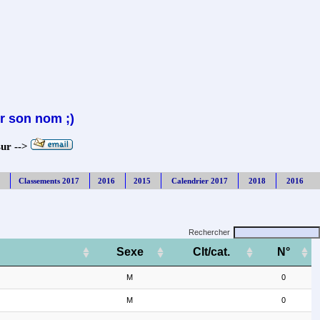
r son nom ;)
sur -->
Classements 2017
2016
2015
Calendrier 2017
2018
2016
Rechercher
Sexe
Clt/cat.
N°
M
0
M
0