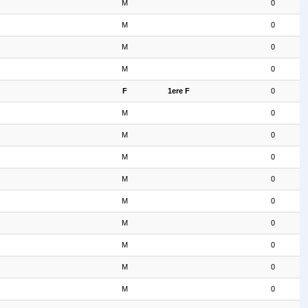
M
0
M
0
M
0
M
0
F
1ere F
0
M
0
M
0
M
0
M
0
M
0
M
0
M
0
M
0
M
0