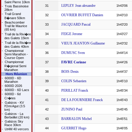
Saint Pierre 10km
LEPLEY Jean alexandre
31
1h43'06
-
Trois Bassinoise
28km
-
Trail Grand
OUVRIER BUFFET Damien
32
1h43'10
B�nare 50km
-
Beachcomber
JACQUARD Pascal
33
1h43'20
Trail Ile Maurice
(65 km)
-
FEIGE Jerome
34
1h43'27
Trail de la Rivi�re
des Galets 15km
-
Trail de la Rivi�re
VIEUX JEANTON Guillaume
35
1h43'32
des Galets 40km
-
Championnat
DUMUSC Sven
36
1h44'14
Semi Marathon -
Course Open
-
Championnat
FAVRE Corinne
37
1h44'26
R�gional Semi
Marathon
BOIS Denis
38
1h44'37
Hors Réunion
-
6000D - 6D
COLIN Sebastien
39
1h45'10
Marathon
-
6000D 2026
-
6000D - 6D Lacs
PERILLAT Franck
40
1h45'34
-
6000D - 6d
Cr�tes
DE LA FOURNIERE Franck
41
1h45'43
-
Gabizos - KV
l'Omi Agut (3.5
ZUNINO Paul
42
1h45'45
km)
-
Gabizos - La
Berbeillet (20 km)
BARRALON Michel
43
1h45'51
-
Gabizos Sky
Race 30km
GUERRET Hugo
44
1h46'05
-
Ut4M 40 vercors