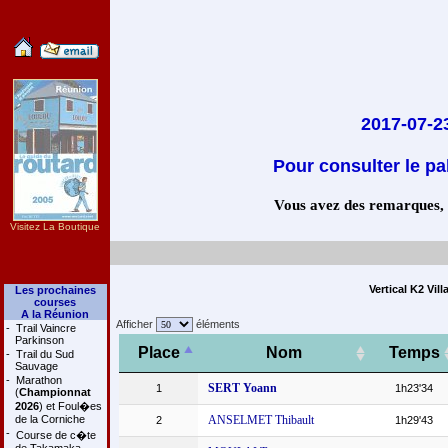
2017-07-23
Pour consulter le pa
Vous avez des remarques, co
Visitez La Boutique
Vertical K2 Vil
Les prochaines
courses
A la Réunion
Afficher
éléments
-
Trail Vaincre
Parkinson
Place
Nom
Temps
-
Trail du Sud
Sauvage
-
Marathon
SERT Yoann
1
1h23'34
(
Championnat
2026
) et Foul�es
de la Corniche
ANSELMET Thibault
2
1h29'43
-
Course de c�te