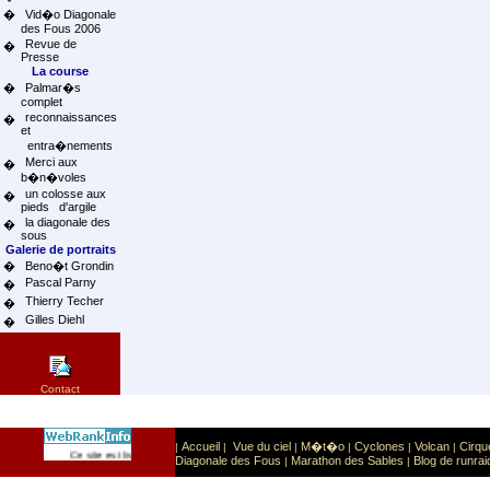
�
Vid�o Diagonale
des Fous 2006
Revue de
�
Presse
La course
�
Palmar�s
complet
reconnaissances
�
et
entra�nements
Merci aux
�
b�n�voles
un colosse aux
�
pieds d'argile
la diagonale des
�
sous
Galerie de portraits
�
Beno�t Grondin
Pascal Parny
�
Thierry Techer
�
Gilles Diehl
�
Contact
Accueil
Vue du ciel
M�t�o
Cyclones
Volcan
Cirqu
|
|
|
|
|
|
Sport
Sports extr�mes
Ce site est list� dans la cat�gorie
:
Diagonale des Fous
Marathon des Sables
Blog de runrai
|
|