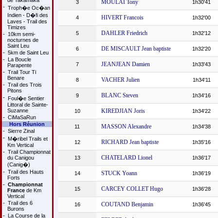
de Takamaka
MOULAI Tony
3
1h30'41
-
Troph�e Oc�an
Indien - D�fi des
HIVERT Francois
4
1h32'00
Laves - Trail des
Timizes
DAHLER Friedrich
5
1h32'12
-
10km semi-
nocturnes de
Saint Leu
DE MISCAULT Jean baptiste
6
1h32'20
-
5km de Saint Leu
-
La Boucle
JEANJEAN Damien
7
1h33'43
Parapente
-
Trail Tour Ti
Benare
VACHER Julien
8
1h34'11
-
Trail des Trois
Pitons
BLANC Steven
9
1h34'16
-
Foul�e Sentier
Littoral de Sainte-
Suzanne
KIREDJIAN Joris
10
1h34'22
-
CiMaSaRun
Hors Réunion
MASSON Alexandre
11
1h34'38
-
Sierre Zinal
-
M�ribel Trails et
RICHARD Jean baptiste
12
1h35'16
Km Vertical
-
Trail Championnat
CHATELARD Lionel
du Canigou
13
1h36'17
(Canig�)
-
Trail des Hauts
STUCK Yoann
14
1h36'19
Forts
-
Championnat
CARCEY COLLET Hugo
15
1h36'28
France
de Km
Vertical
-
Trail des 6
COUTAND Benjamin
16
1h36'45
Burons
-
La Course de la