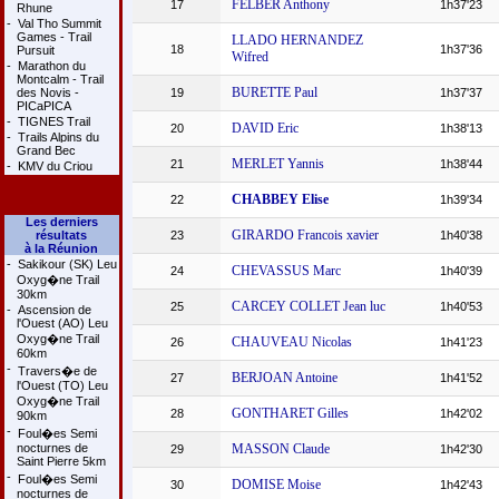
FELBER Anthony
17
1h37'23
Rhune
-
Val Tho Summit
Games - Trail
LLADO HERNANDEZ
18
1h37'36
Pursuit
Wifred
-
Marathon du
Montcalm - Trail
BURETTE Paul
des Novis -
19
1h37'37
PICaPICA
-
TIGNES Trail
DAVID Eric
20
1h38'13
-
Trails Alpins du
Grand Bec
MERLET Yannis
21
1h38'44
-
KMV du Criou
CHABBEY Elise
22
1h39'34
Les derniers
GIRARDO Francois xavier
résultats
23
1h40'38
à la Réunion
-
Sakikour (SK) Leu
CHEVASSUS Marc
24
1h40'39
Oxyg�ne Trail
30km
CARCEY COLLET Jean luc
25
1h40'53
-
Ascension de
l'Ouest (AO) Leu
Oxyg�ne Trail
CHAUVEAU Nicolas
26
1h41'23
60km
-
Travers�e de
BERJOAN Antoine
27
1h41'52
l'Ouest (TO) Leu
Oxyg�ne Trail
GONTHARET Gilles
28
1h42'02
90km
-
Foul�es Semi
nocturnes de
MASSON Claude
29
1h42'30
Saint Pierre 5km
-
Foul�es Semi
DOMISE Moise
30
1h42'43
nocturnes de