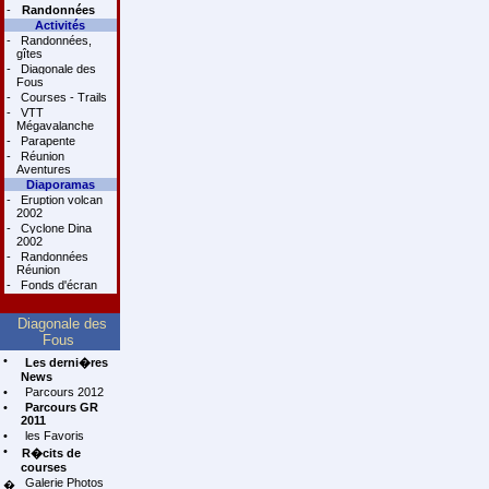
-
Randonnées
Activités
-
Randonnées,
gîtes
-
Diagonale des
Fous
-
Courses - Trails
-
VTT
Mégavalanche
-
Parapente
-
Réunion
Aventures
Diaporamas
-
Eruption volcan
2002
-
Cyclone Dina
2002
-
Randonnées
Réunion
-
Fonds d'écran
Diagonale des
Fous
•
Les derni�res
News
•
Parcours 2012
•
Parcours GR
2011
•
les Favoris
•
R�cits de
courses
Galerie Photos
�