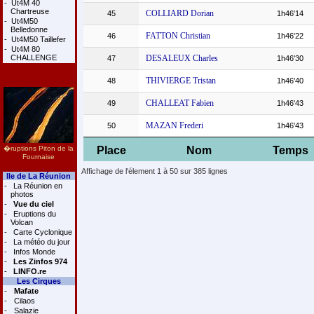
-
Ut4M 40
Chartreuse
COLLIARD Dorian
45
1h46'14
-
Ut4M50
Belledonne
FATTON Christian
46
1h46'22
-
Ut4M50 Taillefer
-
Ut4M 80
CHALLENGE
DESALEUX Charles
47
1h46'30
THIVIERGE Tristan
48
1h46'40
CHALLEAT Fabien
49
1h46'43
MAZAN Frederi
50
1h46'43
�ruptions Piton de la
Place
Nom
Temps
Fournaise
Affichage de l'élement 1 à 50 sur 385 lignes
Ile de La Réunion
-
La Réunion en
photos
-
Vue du ciel
-
Eruptions du
Volcan
-
Carte Cyclonique
-
La météo du jour
-
Infos Monde
-
Les Zinfos 974
-
LINFO.re
Les Cirques
-
Mafate
-
Cilaos
-
Salazie