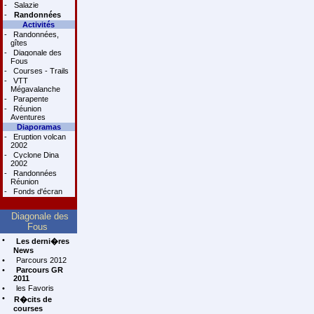
-
Salazie
-
Randonnées
Activités
-
Randonnées,
gîtes
-
Diagonale des
Fous
-
Courses - Trails
-
VTT
Mégavalanche
-
Parapente
-
Réunion
Aventures
Diaporamas
-
Eruption volcan
2002
-
Cyclone Dina
2002
-
Randonnées
Réunion
-
Fonds d'écran
Diagonale des
Fous
•
Les derni�res
News
•
Parcours 2012
•
Parcours GR
2011
•
les Favoris
•
R�cits de
courses