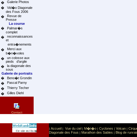
Galerie Photos
�
�
Vid�o Diagonale
des Fous 2006
Revue de
�
Presse
La course
�
Palmar�s
complet
reconnaissances
�
et
entra�nements
Merci aux
�
b�n�voles
un colosse aux
�
pieds d'argile
la diagonale des
�
sous
Galerie de portraits
�
Beno�t Grondin
Pascal Parny
�
Thierry Techer
�
Gilles Diehl
�
Contact
Accueil
Vue du ciel
M�t�o
Cyclones
Volcan
Cirqu
|
|
|
|
|
|
Sport
Sports extr�mes
Ce site est list� dans la cat�gorie
:
Diagonale des Fous
Marathon des Sables
Blog de runrai
|
|