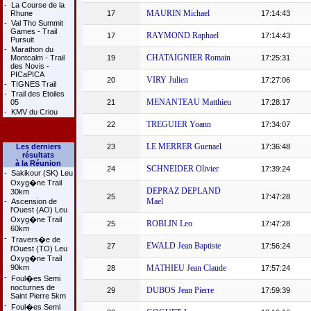
-
La Course de la
MAURIN Michael
Rhune
17
17:14:43
-
Val Tho Summit
Games - Trail
RAYMOND Raphael
17
17:14:43
Pursuit
-
Marathon du
CHATAIGNIER Romain
Montcalm - Trail
19
17:25:31
des Novis -
PICaPICA
VIRY Julien
20
17:27:06
-
TIGNES Trail
-
Trail des Etoiles
MENANTEAU Matthieu
05
21
17:28:17
-
KMV du Criou
TREGUIER Yoann
22
17:34:07
LE MERRER Guenael
Les derniers
23
17:36:48
résultats
à la Réunion
SCHNEIDER Olivier
24
17:39:24
-
Sakikour (SK) Leu
Oxyg�ne Trail
DEPRAZ DEPLAND
30km
25
17:47:28
Mael
-
Ascension de
l'Ouest (AO) Leu
Oxyg�ne Trail
ROBLIN Leo
25
17:47:28
60km
-
Travers�e de
EWALD Jean Baptiste
27
17:56:24
l'Ouest (TO) Leu
Oxyg�ne Trail
90km
MATHIEU Jean Claude
28
17:57:24
-
Foul�es Semi
nocturnes de
DUBOS Jean Pierre
29
17:59:39
Saint Pierre 5km
-
Foul�es Semi