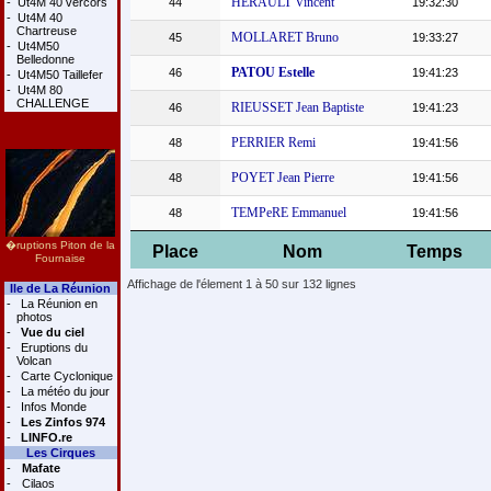
HERAULT Vincent
-
Ut4M 40 vercors
44
19:32:30
-
Ut4M 40
Chartreuse
MOLLARET Bruno
45
19:33:27
-
Ut4M50
Belledonne
PATOU Estelle
46
19:41:23
-
Ut4M50 Taillefer
-
Ut4M 80
CHALLENGE
RIEUSSET Jean Baptiste
46
19:41:23
PERRIER Remi
48
19:41:56
POYET Jean Pierre
48
19:41:56
TEMPeRE Emmanuel
48
19:41:56
�ruptions Piton de la
Place
Nom
Temps
Fournaise
Affichage de l'élement 1 à 50 sur 132 lignes
Ile de La Réunion
-
La Réunion en
photos
-
Vue du ciel
-
Eruptions du
Volcan
-
Carte Cyclonique
-
La météo du jour
-
Infos Monde
-
Les Zinfos 974
-
LINFO.re
Les Cirques
-
Mafate
-
Cilaos