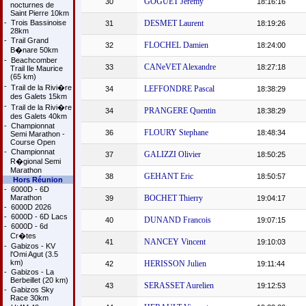
GOGUET Jeremy
30
18:16:16
nocturnes de
Saint Pierre 10km
-
Trois Bassinoise
DESMET Laurent
31
18:19:26
28km
-
Trail Grand
FLOCHEL Damien
32
18:24:00
B�nare 50km
-
Beachcomber
CANeVET Alexandre
33
18:27:18
Trail Ile Maurice
(65 km)
-
Trail de la Rivi�re
LEFFONDRE Pascal
34
18:38:29
des Galets 15km
-
Trail de la Rivi�re
PRANGERE Quentin
34
18:38:29
des Galets 40km
-
Championnat
FLOURY Stephane
36
18:48:34
Semi Marathon -
Course Open
-
Championnat
GALIZZI Olivier
37
18:50:25
R�gional Semi
Marathon
GEHANT Eric
38
18:50:57
Hors Réunion
-
6000D - 6D
Marathon
BOCHET Thierry
39
19:04:17
-
6000D 2026
-
6000D - 6D Lacs
DUNAND Francois
40
19:07:15
-
6000D - 6d
Cr�tes
NANCEY Vincent
41
19:10:03
-
Gabizos - KV
l'Omi Agut (3.5
km)
HERISSON Julien
42
19:11:44
-
Gabizos - La
Berbeillet (20 km)
SERASSET Aurelien
43
19:12:53
-
Gabizos Sky
Race 30km