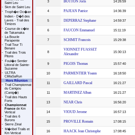
BOTTON Joris
3
14:26:59
Saint Leu
-
5km de Saint Leu
PAJEAN Patrice
4
14:36:39
-
Troph�e Oc�an
Indien - D�fi des
Laves - Trail des
DEPERRAZ Stephane
5
14:59:37
Timizes
-
Course de c�te
FAUCON Emmanuel
6
15:11:19
de Takamaka
-
La Boucle
SCHMIT Francois
7
15:29:38
Parapente
-
Trail Tour Ti
Benare
VIONNET FUASSET
8
15:30:13
-
Trail des Trois
Alexandre
Pitons
-
Foul�e Sentier
PIGOIS Thomas
9
15:57:40
Littoral de Sainte-
Suzanne
-
ULTRA
PARMENTIER Yoann
10
16:18:50
CiMaSaRun
Hors Réunion
GAILLARD Pascal
11
16:21:27
-
Trail Championnat
du Canigou
MARTINEZ Alban
(Canig�)
11
16:21:27
-
Trail des Hauts
Forts
NEAR Chris
13
16:56:20
-
Championnat
France
de Km
VIOUD Jerome
14
16:57:13
Vertical
-
Trail des 6
Burons
PROVILLE Romain
15
17:08:15
-
Sierre Zinal
-
M�ribel Trails et
HAACK Jean Christophe
16
17:08:45
Km Vertical