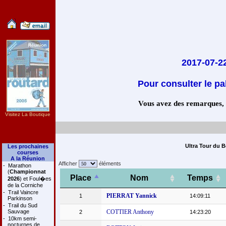
2017-07-22
Pour consulter le pa
Vous avez des remarques, co
Visitez La Boutique
Ultra Tour du B
Les prochaines
courses
A la Réunion
Afficher
éléments
-
Marathon
(
Championnat
Place
Nom
Temps
2026
) et Foul�es
de la Corniche
-
Trail Vaincre
PIERRAT Yannick
1
14:09:11
Parkinson
-
Trail du Sud
Sauvage
COTTIER Anthony
2
14:23:20
-
10km semi-
nocturnes de