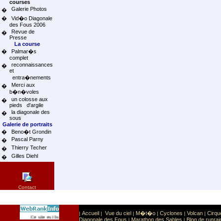
courses
Galerie Photos
�
�
Vid�o Diagonale
des Fous 2006
Revue de
�
Presse
La course
�
Palmar�s
complet
reconnaissances
�
et
entra�nements
Merci aux
�
b�n�voles
un colosse aux
�
pieds d'argile
la diagonale des
�
sous
Galerie de portraits
�
Beno�t Grondin
Pascal Parny
�
Thierry Techer
�
Gilles Diehl
�
Contact
Accueil
Vue du ciel
M�t�o
Cyclones
Volcan
Cirqu
|
|
|
|
|
|
Sport
Sports extr�mes
Ce site est list� dans la cat�gorie
:
Diagonale des Fous
Marathon des Sables
Blog de runrai
|
|