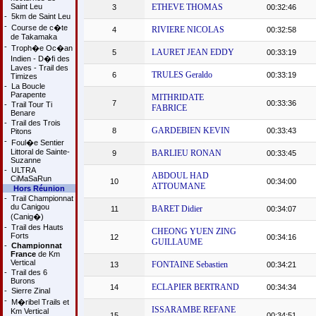
Saint Leu
ETHEVE THOMAS
3
00:32:46
-
5km de Saint Leu
-
Course de c�te
RIVIERE NICOLAS
4
00:32:58
de Takamaka
-
Troph�e Oc�an
LAURET JEAN EDDY
5
00:33:19
Indien - D�fi des
Laves - Trail des
TRULES Geraldo
6
00:33:19
Timizes
-
La Boucle
Parapente
MITHRIDATE
7
00:33:36
-
Trail Tour Ti
FABRICE
Benare
-
Trail des Trois
GARDEBIEN KEVIN
8
00:33:43
Pitons
-
Foul�e Sentier
Littoral de Sainte-
BARLIEU RONAN
9
00:33:45
Suzanne
-
ULTRA
ABDOUL HAD
CiMaSaRun
10
00:34:00
ATTOUMANE
Hors Réunion
-
Trail Championnat
du Canigou
BARET Didier
11
00:34:07
(Canig�)
-
Trail des Hauts
CHEONG YUEN ZING
Forts
12
00:34:16
GUILLAUME
-
Championnat
France
de Km
Vertical
FONTAINE Sebastien
13
00:34:21
-
Trail des 6
Burons
ECLAPIER BERTRAND
14
00:34:34
-
Sierre Zinal
-
M�ribel Trails et
ISSARAMBE REFANE
Km Vertical
15
00:34:51