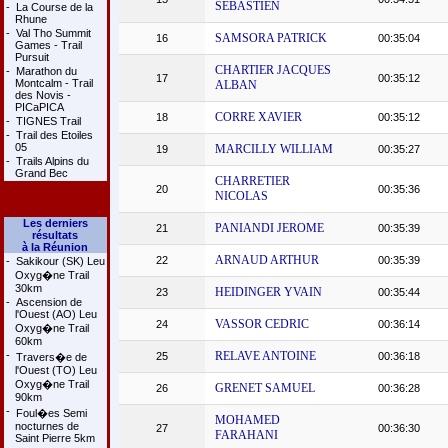
SEBASTIEN
-
La Course de la
Rhune
-
Val Tho Summit
SAMSORA PATRICK
16
00:35:04
Games - Trail
Pursuit
CHARTIER JACQUES
-
Marathon du
17
00:35:12
Montcalm - Trail
ALBAN
des Novis -
PICaPICA
CORRE XAVIER
18
00:35:12
-
TIGNES Trail
-
Trail des Etoiles
05
MARCILLY WILLIAM
19
00:35:27
-
Trails Alpins du
Grand Bec
CHARRETIER
20
00:35:36
NICOLAS
Les derniers
PANIANDI JEROME
21
00:35:39
résultats
à la Réunion
ARNAUD ARTHUR
22
00:35:39
-
Sakikour (SK) Leu
Oxyg�ne Trail
30km
HEIDINGER YVAIN
23
00:35:44
-
Ascension de
l'Ouest (AO) Leu
VASSOR CEDRIC
24
00:36:14
Oxyg�ne Trail
60km
-
RELAVE ANTOINE
25
00:36:18
Travers�e de
l'Ouest (TO) Leu
Oxyg�ne Trail
GRENET SAMUEL
26
00:36:28
90km
-
Foul�es Semi
MOHAMED
nocturnes de
27
00:36:30
FARAHANI
Saint Pierre 5km