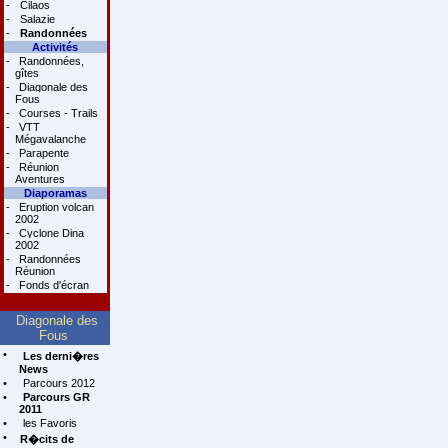
-
Cilaos
-
Salazie
-
Randonnées
Activités
-
Randonnées,
gîtes
-
Diagonale des
Fous
-
Courses - Trails
-
VTT
Mégavalanche
-
Parapente
-
Réunion
Aventures
Diaporamas
-
Eruption volcan
2002
-
Cyclone Dina
2002
-
Randonnées
Réunion
-
Fonds d'écran
Diagonale des
Fous
•
Les derni�res
News
•
Parcours 2012
•
Parcours GR
2011
•
les Favoris
•
R�cits de