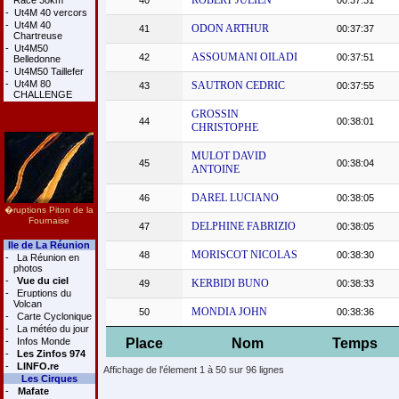
ROBERT JULIEN
Race 30km
40
00:37:31
-
Ut4M 40 vercors
-
Ut4M 40
ODON ARTHUR
41
00:37:37
Chartreuse
-
Ut4M50
ASSOUMANI OILADI
42
00:37:51
Belledonne
-
Ut4M50 Taillefer
-
Ut4M 80
SAUTRON CEDRIC
43
00:37:55
CHALLENGE
GROSSIN
44
00:38:01
CHRISTOPHE
MULOT DAVID
45
00:38:04
ANTOINE
DAREL LUCIANO
46
00:38:05
�ruptions Piton de la
Fournaise
DELPHINE FABRIZIO
47
00:38:05
Ile de La Réunion
MORISCOT NICOLAS
48
00:38:30
-
La Réunion en
photos
-
Vue du ciel
KERBIDI BUNO
49
00:38:33
-
Eruptions du
Volcan
MONDIA JOHN
50
00:38:36
-
Carte Cyclonique
-
La météo du jour
-
Infos Monde
Place
Nom
Temps
-
Les Zinfos 974
-
LINFO.re
Affichage de l'élement 1 à 50 sur 96 lignes
Les Cirques
-
Mafate