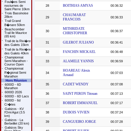
-
Foul�es Semi
BOITHIAS AMYAS
nocturnes de
28
00:36:32
Saint Pierre 10km
-
Trois Bassinoise
CHAUMARAT
28km
29
00:36:33
FRANCOIS
-
Trail Grand
B�nare 50km
MITHRIDATE
-
Beachcomber
30
00:36:37
Trail Ile Maurice
CHRISTOPHER
(65 km)
-
Trail de la Rivi�re
GILEROT JULIANO
31
00:36:41
des Galets 15km
-
Trail de la Rivi�re
FANCHIN MICKAEL
32
00:36:48
des Galets 40km
-
Championnat
Semi Marathon -
ALAMELE YANNIS
33
00:36:59
Course Open
-
Championnat
HOAREAU Alexis
R�gional Semi
34
00:37:03
Arnaud
Marathon
Hors Réunion
CADET WENDY
35
00:37:08
-
6000D - 6D
Marathon
-
6000D 2026
SAINT PERON Titouan
36
00:37:13
-
6000D - 6D Lacs
-
6000D - 6d
ROBERT EMMANUEL
37
00:37:17
Cr�tes
-
Gabizos - KV
DUBOIS VIVIEN
l'Omi Agut (3.5
38
00:37:24
km)
-
Gabizos - La
CANGUEIRO JORGE
39
00:37:28
Berbeillet (20 km)
-
Gabizos Sky