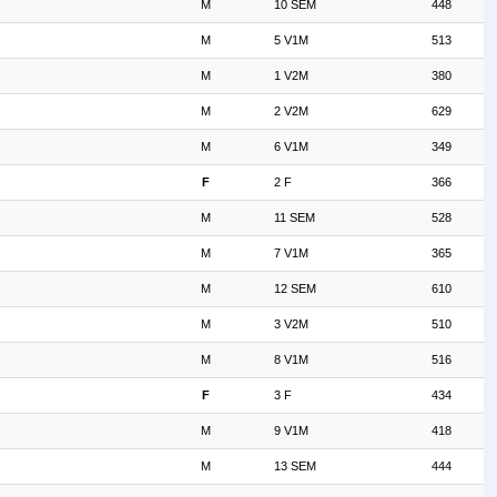
M
10 SEM
448
M
5 V1M
513
M
1 V2M
380
M
2 V2M
629
M
6 V1M
349
F
2 F
366
M
11 SEM
528
M
7 V1M
365
M
12 SEM
610
M
3 V2M
510
M
8 V1M
516
F
3 F
434
M
9 V1M
418
M
13 SEM
444