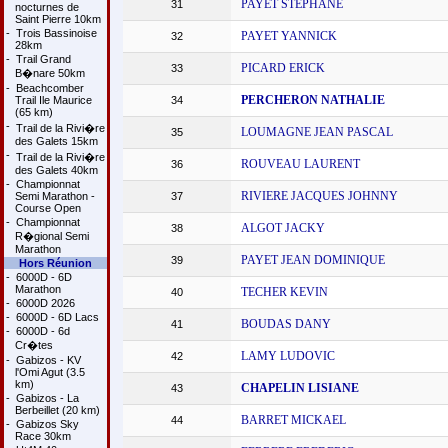
PAYET STEPHANE
31
nocturnes de
Saint Pierre 10km
-
Trois Bassinoise
PAYET YANNICK
32
28km
-
Trail Grand
PICARD ERICK
33
B�nare 50km
-
Beachcomber
PERCHERON NATHALIE
Trail Ile Maurice
34
(65 km)
-
Trail de la Rivi�re
LOUMAGNE JEAN PASCAL
35
des Galets 15km
-
Trail de la Rivi�re
ROUVEAU LAURENT
36
des Galets 40km
-
Championnat
RIVIERE JACQUES JOHNNY
Semi Marathon -
37
Course Open
-
Championnat
ALGOT JACKY
38
R�gional Semi
Marathon
PAYET JEAN DOMINIQUE
39
Hors Réunion
-
6000D - 6D
Marathon
TECHER KEVIN
40
-
6000D 2026
-
6000D - 6D Lacs
BOUDAS DANY
41
-
6000D - 6d
Cr�tes
LAMY LUDOVIC
42
-
Gabizos - KV
l'Omi Agut (3.5
km)
CHAPELIN LISIANE
43
-
Gabizos - La
Berbeillet (20 km)
BARRET MICKAEL
44
-
Gabizos Sky
Race 30km