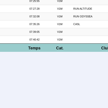
07:25:55
V1M
07:27:28
V1M
RUN ALTITUDE
07:32:08
V1M
RUN ODYSSEA
07:35:26
V1M
CASL
07:39:05
V1M
07:40:42
V1M
Temps
Cat.
Clu