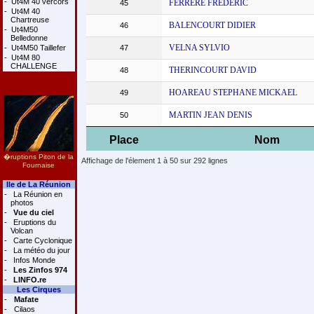
-
Ut4M 40 vercors
FERRERE FREDERIC
45
-
Ut4M 40
Chartreuse
BALENCOURT DIDIER
46
-
Ut4M50
Belledonne
VELNA SYLVIO
-
Ut4M50 Taillefer
47
-
Ut4M 80
CHALLENGE
THERINCOURT DAVID
48
HOAREAU STEPHANE MICKAEL
49
MARTIN JEAN DENIS
50
Place
Nom
�ruptions Piton de la
Affichage de l'élement 1 à 50 sur 292 lignes
Fournaise
Ile de La Réunion
-
La Réunion en
photos
-
Vue du ciel
-
Eruptions du
Volcan
-
Carte Cyclonique
-
La météo du jour
-
Infos Monde
-
Les Zinfos 974
-
LINFO.re
Les Cirques
-
Mafate
-
Cilaos