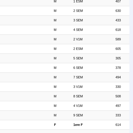
M
1 ESM
407
M
2 SEM
630
M
3 SEM
433
M
4 SEM
618
M
2 V1M
589
M
2 ESM
605
M
5 SEM
305
M
6 SEM
378
M
7 SEM
494
M
3 V1M
330
M
8 SEM
508
M
4 V1M
497
M
9 SEM
333
F
1ere F
614