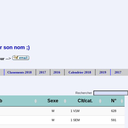
r son nom ;)
sur -->
Classements 2018
2017
2016
Calendrier 2018
2019
2017
Rechercher
b
Sexe
Clt/cat.
N°
M
1 V1M
628
M
1 SEM
591