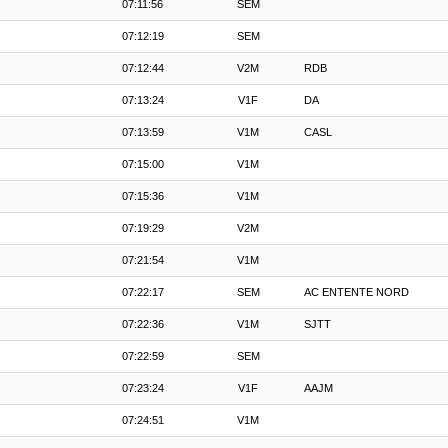
07:11:56
SEM
07:12:19
SEM
07:12:44
V2M
RDB
07:13:24
V1F
DA
07:13:59
V1M
CASL
07:15:00
V1M
07:15:36
V1M
07:19:29
V2M
07:21:54
V1M
07:22:17
SEM
AC ENTENTE NORD
07:22:36
V1M
SJTT
07:22:59
SEM
07:23:24
V1F
AAJM
07:24:51
V1M