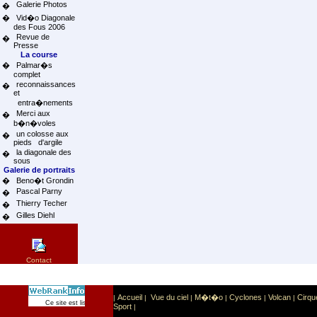
Galerie Photos
�
�
Vid�o Diagonale
des Fous 2006
Revue de
�
Presse
La course
�
Palmar�s
complet
reconnaissances
�
et
entra�nements
Merci aux
�
b�n�voles
un colosse aux
�
pieds d'argile
la diagonale des
�
sous
Galerie de portraits
�
Beno�t Grondin
Pascal Parny
�
Thierry Techer
�
Gilles Diehl
�
Contact
Accueil
Vue du ciel
M�t�o
Cyclones
Volcan
Cirqu
|
|
|
|
|
|
Sport
Sports extr�mes
Ce site est list� dans la cat�gorie
:
Sport
|