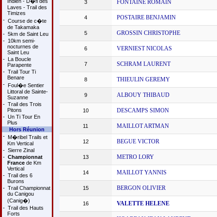
Indien - D�fi des
FONTAINE ROMAIN
3
Laves - Trail des
Timizes
POSTAIRE BENJAMIN
4
-
Course de c�te
de Takamaka
GROSSIN CHRISTOPHE
5
-
5km de Saint Leu
-
10km semi-
nocturnes de
VERNIEST NICOLAS
6
Saint Leu
-
La Boucle
SCHRAM LAURENT
7
Parapente
-
Trail Tour Ti
Benare
THIEULIN GEREMY
8
-
Foul�e Sentier
Littoral de Sainte-
ALBOUY THIBAUD
9
Suzanne
-
Trail des Trois
Pitons
DESCAMPS SIMON
10
-
Un Ti Tour En
Plus
MAILLOT ARTMAN
11
Hors Réunion
-
M�ribel Trails et
BEGUE VICTOR
12
Km Vertical
-
Sierre Zinal
METRO LORY
-
Championnat
13
France
de Km
Vertical
MAILLOT YANNIS
14
-
Trail des 6
Burons
BERGON OLIVIER
-
Trail Championnat
15
du Canigou
(Canig�)
VALETTE HELENE
16
-
Trail des Hauts
Forts