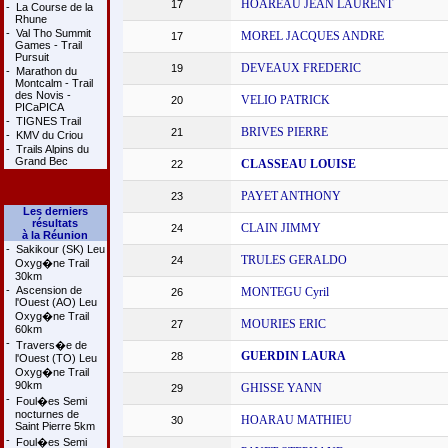
HOAREAU JEAN LAURENT
17
-
La Course de la
Rhune
-
Val Tho Summit
MOREL JACQUES ANDRE
17
Games - Trail
Pursuit
DEVEAUX FREDERIC
19
-
Marathon du
Montcalm - Trail
des Novis -
VELIO PATRICK
20
PICaPICA
-
TIGNES Trail
BRIVES PIERRE
21
-
KMV du Criou
-
Trails Alpins du
Grand Bec
CLASSEAU LOUISE
22
PAYET ANTHONY
23
Les derniers
résultats
CLAIN JIMMY
24
à la Réunion
-
Sakikour (SK) Leu
TRULES GERALDO
24
Oxyg�ne Trail
30km
-
Ascension de
MONTEGU Cyril
26
l'Ouest (AO) Leu
Oxyg�ne Trail
MOURIES ERIC
27
60km
-
Travers�e de
GUERDIN LAURA
28
l'Ouest (TO) Leu
Oxyg�ne Trail
90km
GHISSE YANN
29
-
Foul�es Semi
nocturnes de
HOARAU MATHIEU
30
Saint Pierre 5km
-
Foul�es Semi