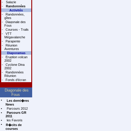
-
Salazie
-
Randonnées
Activités
-
Randonnées,
gîtes
-
Diagonale des
Fous
-
Courses - Trails
-
VTT
Mégavalanche
-
Parapente
-
Réunion
Aventures
Diaporamas
-
Eruption volcan
2002
-
Cyclone Dina
2002
-
Randonnées
Réunion
-
Fonds d'écran
Diagonale des
Fous
•
Les derni�res
News
•
Parcours 2012
•
Parcours GR
2011
•
les Favoris
•
R�cits de
courses