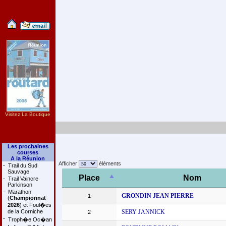
Visitez La Boutique
Les prochaines
courses
A la Réunion
Afficher
éléments
-
Trail du Sud
Sauvage
Place
Nom
-
Trail Vaincre
Parkinson
-
Marathon
GRONDIN JEAN PIERRE
1
(
Championnat
2026
) et Foul�es
de la Corniche
SERY JANNICK
2
-
Troph�e Oc�an