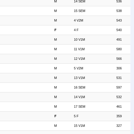
M
14 SEM
536
M
15 SEM
538
M
4 V2M
543
F
4 F
540
M
10 V1M
491
M
11 V1M
580
M
12 V1M
566
M
5 V2M
306
M
13 V1M
531
M
16 SEM
597
M
14 V1M
532
M
17 SEM
461
F
5 F
359
M
15 V1M
327