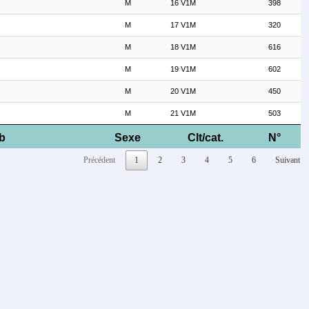
M
16 V1M
398
M
17 V1M
320
M
18 V1M
616
M
19 V1M
602
M
20 V1M
450
M
21 V1M
503
b
Sexe
Clt/cat.
N°
Précédent
1
2
3
4
5
6
Suivant