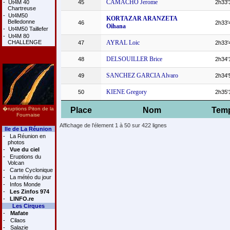
CAMACHO Jerome
-
Ut4M 40
45
2h33'
Chartreuse
-
Ut4M50
KORTAZAR ARANZETA
Belledonne
46
2h33'
Oihana
-
Ut4M50 Taillefer
-
Ut4M 80
CHALLENGE
AYRAL Loic
47
2h33'
DELSOUILLER Brice
48
2h34'
SANCHEZ GARCIA Alvaro
49
2h34'
KIENE Gregory
50
2h35'
�ruptions Piton de la
Place
Nom
Tem
Fournaise
Affichage de l'élement 1 à 50 sur 422 lignes
Ile de La Réunion
-
La Réunion en
photos
-
Vue du ciel
-
Eruptions du
Volcan
-
Carte Cyclonique
-
La météo du jour
-
Infos Monde
-
Les Zinfos 974
-
LINFO.re
Les Cirques
-
Mafate
-
Cilaos
-
Salazie