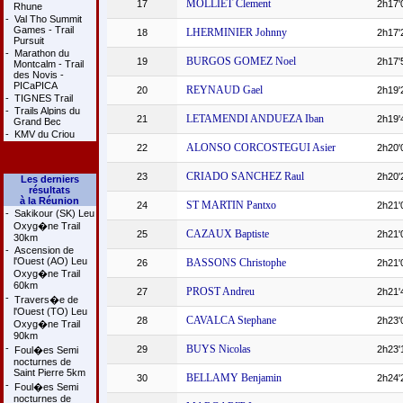
MOLLIET Clement
17
2h17'
Rhune
-
Val Tho Summit
Games - Trail
LHERMINIER Johnny
18
2h17'
Pursuit
-
Marathon du
BURGOS GOMEZ Noel
19
2h17'
Montcalm - Trail
des Novis -
PICaPICA
REYNAUD Gael
20
2h19'
-
TIGNES Trail
-
Trails Alpins du
LETAMENDI ANDUEZA Iban
21
2h19'
Grand Bec
-
KMV du Criou
ALONSO CORCOSTEGUI Asier
22
2h20'
CRIADO SANCHEZ Raul
23
2h20'
Les derniers
résultats
à la Réunion
ST MARTIN Pantxo
24
2h21'
-
Sakikour (SK) Leu
Oxyg�ne Trail
CAZAUX Baptiste
25
2h21'
30km
-
Ascension de
l'Ouest (AO) Leu
BASSONS Christophe
26
2h21'
Oxyg�ne Trail
60km
PROST Andreu
27
2h21'
-
Travers�e de
l'Ouest (TO) Leu
CAVALCA Stephane
28
2h23'
Oxyg�ne Trail
90km
-
BUYS Nicolas
29
2h23'
Foul�es Semi
nocturnes de
Saint Pierre 5km
BELLAMY Benjamin
30
2h24'
-
Foul�es Semi
nocturnes de