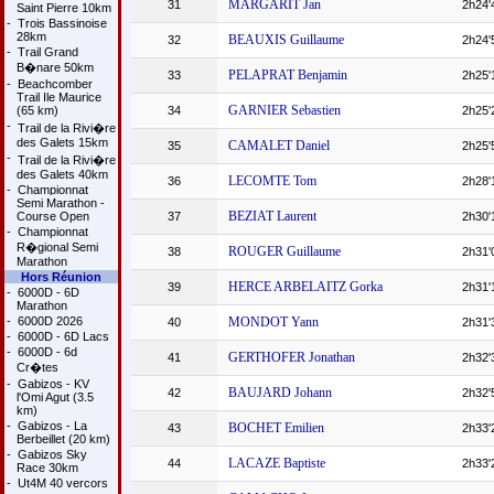
MARGARIT Jan
31
2h24'
Saint Pierre 10km
-
Trois Bassinoise
28km
BEAUXIS Guillaume
32
2h24'
-
Trail Grand
B�nare 50km
PELAPRAT Benjamin
33
2h25'
-
Beachcomber
Trail Ile Maurice
GARNIER Sebastien
(65 km)
34
2h25'
-
Trail de la Rivi�re
des Galets 15km
CAMALET Daniel
35
2h25'
-
Trail de la Rivi�re
des Galets 40km
LECOMTE Tom
36
2h28'
-
Championnat
Semi Marathon -
BEZIAT Laurent
Course Open
37
2h30'
-
Championnat
R�gional Semi
ROUGER Guillaume
38
2h31'
Marathon
Hors Réunion
HERCE ARBELAITZ Gorka
39
2h31'
-
6000D - 6D
Marathon
-
6000D 2026
MONDOT Yann
40
2h31'
-
6000D - 6D Lacs
-
6000D - 6d
GERTHOFER Jonathan
41
2h32'
Cr�tes
-
Gabizos - KV
BAUJARD Johann
42
2h32'
l'Omi Agut (3.5
km)
-
Gabizos - La
BOCHET Emilien
43
2h33'
Berbeillet (20 km)
-
Gabizos Sky
LACAZE Baptiste
44
2h33'
Race 30km
-
Ut4M 40 vercors