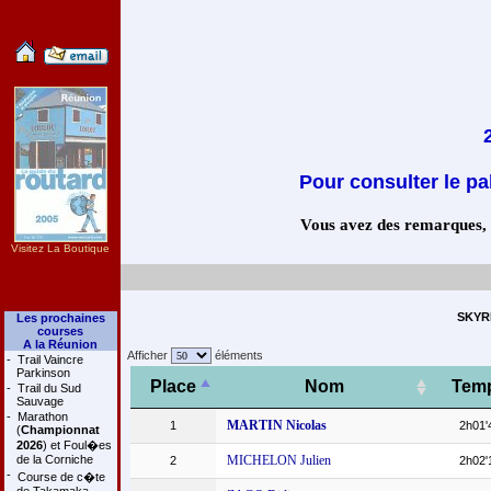
Pour consulter le pa
Vous avez des remarques, co
Visitez La Boutique
SKYRH
Les prochaines
courses
A la Réunion
Afficher
éléments
-
Trail Vaincre
Parkinson
Place
Nom
Tem
-
Trail du Sud
Sauvage
-
Marathon
MARTIN Nicolas
1
2h01'
(
Championnat
2026
) et Foul�es
de la Corniche
MICHELON Julien
2
2h02'
-
Course de c�te