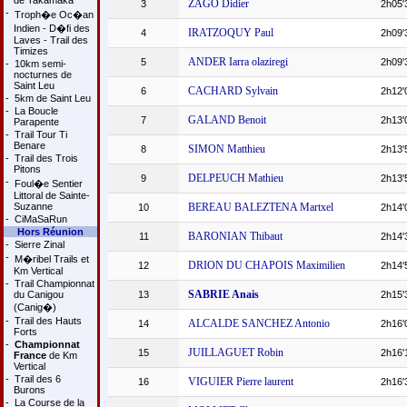
de Takamaka
ZAGO Didier
3
2h05'
-
Troph�e Oc�an
Indien - D�fi des
IRATZOQUY Paul
4
2h09'
Laves - Trail des
Timizes
ANDER Iarra olaziregi
5
2h09'
-
10km semi-
nocturnes de
Saint Leu
CACHARD Sylvain
6
2h12'
-
5km de Saint Leu
-
La Boucle
GALAND Benoit
7
2h13'
Parapente
-
Trail Tour Ti
Benare
SIMON Matthieu
8
2h13'
-
Trail des Trois
Pitons
DELPEUCH Mathieu
9
2h13'
-
Foul�e Sentier
Littoral de Sainte-
Suzanne
BEREAU BALEZTENA Martxel
10
2h14'
-
CiMaSaRun
Hors Réunion
BARONIAN Thibaut
11
2h14'
-
Sierre Zinal
-
M�ribel Trails et
DRION DU CHAPOIS Maximilien
12
2h14'
Km Vertical
-
Trail Championnat
SABRIE Anais
du Canigou
13
2h15'
(Canig�)
-
Trail des Hauts
ALCALDE SANCHEZ Antonio
14
2h16'
Forts
-
Championnat
JUILLAGUET Robin
15
2h16'
France
de Km
Vertical
-
Trail des 6
VIGUIER Pierre laurent
16
2h16'
Burons
-
La Course de la