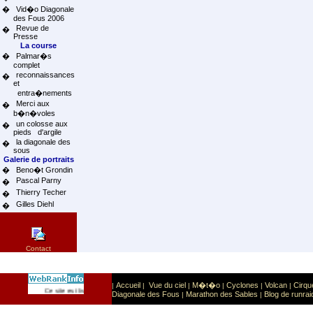
�
Vid�o Diagonale
des Fous 2006
Revue de
�
Presse
La course
�
Palmar�s
complet
reconnaissances
�
et
entra�nements
Merci aux
�
b�n�voles
un colosse aux
�
pieds d'argile
la diagonale des
�
sous
Galerie de portraits
�
Beno�t Grondin
Pascal Parny
�
Thierry Techer
�
Gilles Diehl
�
Contact
Accueil
Vue du ciel
M�t�o
Cyclones
Volcan
Cirqu
|
|
|
|
|
|
Sport
Sports extr�mes
Ce site est list� dans la cat�gorie
:
Diagonale des Fous
Marathon des Sables
Blog de runrai
|
|