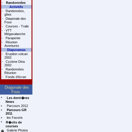
-
Randonnées
Activités
-
Randonnées,
gîtes
-
Diagonale des
Fous
-
Courses - Trails
-
VTT
Mégavalanche
-
Parapente
-
Réunion
Aventures
Diaporamas
-
Eruption volcan
2002
-
Cyclone Dina
2002
-
Randonnées
Réunion
-
Fonds d'écran
Diagonale des
Fous
•
Les derni�res
News
•
Parcours 2012
•
Parcours GR
2011
•
les Favoris
•
R�cits de
courses
Galerie Photos
�