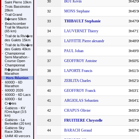
BOT Kevin
30
3h42'0
Saint Pierre 10km
-
Trois Bassinoise
28km
MONS Stephane
32
3h45'3
-
Trail Grand
B�nare 50km
THIBAULT Stephanie
33
3h47'0
-
Beachcomber
Trail Ile Maurice
LAUVERNET Thierry
(65 km)
34
3h47'1
-
Trail de la Rivi�re
des Galets 15km
LAFFITTE Pierre alexandr
35
3h48'0
-
Trail de la Rivi�re
des Galets 40km
PAUL Johan
36
3h49'5
-
Championnat
Semi Marathon -
GEOFFROY Antoine
Course Open
37
3h50'5
-
Championnat
R�gional Semi
LAPORTE Francis
38
3h51'3
Marathon
Hors Réunion
ZEBLITA Charles
39
3h52'1
-
6000D - 6D
Marathon
-
6000D 2026
GEOFFROY Franck
40
3h53'1
-
6000D - 6D Lacs
-
6000D - 6d
ARGIOLAS Sebastien
41
3h54'1
Cr�tes
-
Gabizos - KV
CHAPUS Olivier
42
3h55'2
l'Omi Agut (3.5
km)
-
Gabizos - La
FRUITIERE Chrystelle
43
3h57'3
Berbeillet (20 km)
-
Gabizos Sky
BARACH Geraud
44
3h57'4
Race 30km
-
Ut4M 40 vercors