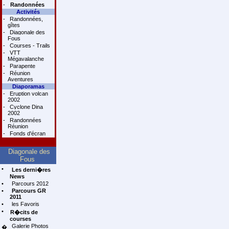
-
Randonnées
Activités
-
Randonnées,
gîtes
-
Diagonale des
Fous
-
Courses - Trails
-
VTT
Mégavalanche
-
Parapente
-
Réunion
Aventures
Diaporamas
-
Eruption volcan
2002
-
Cyclone Dina
2002
-
Randonnées
Réunion
-
Fonds d'écran
Diagonale des
Fous
•
Les derni�res
News
•
Parcours 2012
•
Parcours GR
2011
•
les Favoris
•
R�cits de
courses
Galerie Photos
�