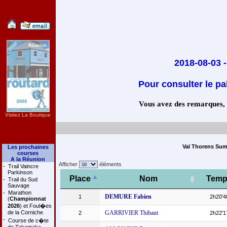
2018-08-03 
Pour consulter le pa
Vous avez des remarques, co
Visitez La Boutique
Val Thorens Sum
Les prochaines
courses
A la Réunion
Afficher
éléments
-
Trail Vaincre
Parkinson
Place
Nom
Temp
-
Trail du Sud
Sauvage
-
Marathon
DEMURE Fabien
1
2h20'4
(
Championnat
2026
) et Foul�es
de la Corniche
GARRIVIER Thibaut
2
2h22'1
-
Course de c�te