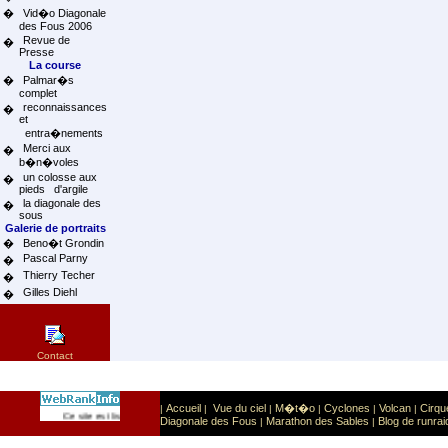
�
Vid�o Diagonale
des Fous 2006
Revue de
�
Presse
La course
�
Palmar�s
complet
reconnaissances
�
et
entra�nements
Merci aux
�
b�n�voles
un colosse aux
�
pieds d'argile
la diagonale des
�
sous
Galerie de portraits
�
Beno�t Grondin
Pascal Parny
�
Thierry Techer
�
Gilles Diehl
�
Contact
Accueil
Vue du ciel
M�t�o
Cyclones
Volcan
Cirqu
|
|
|
|
|
|
Sport
Sports extr�mes
Ce site est list� dans la cat�gorie
:
Diagonale des Fous
Marathon des Sables
Blog de runrai
|
|