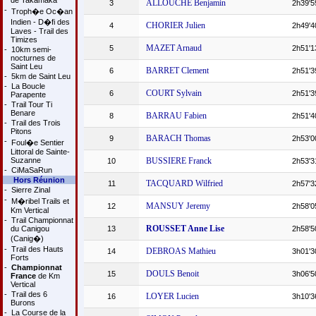
de Takamaka
ALLOUCHE Benjamin
3
2h39'5
-
Troph�e Oc�an
Indien - D�fi des
CHORIER Julien
4
2h49'4
Laves - Trail des
Timizes
MAZET Arnaud
5
2h51'1
-
10km semi-
nocturnes de
Saint Leu
BARRET Clement
6
2h51'3
-
5km de Saint Leu
-
La Boucle
COURT Sylvain
6
2h51'3
Parapente
-
Trail Tour Ti
Benare
BARRAU Fabien
8
2h51'4
-
Trail des Trois
Pitons
BARACH Thomas
9
2h53'0
-
Foul�e Sentier
Littoral de Sainte-
Suzanne
BUSSIERE Franck
10
2h53'3
-
CiMaSaRun
Hors Réunion
TACQUARD Wilfried
11
2h57'3
-
Sierre Zinal
-
M�ribel Trails et
MANSUY Jeremy
12
2h58'0
Km Vertical
-
Trail Championnat
ROUSSET Anne Lise
du Canigou
13
2h58'5
(Canig�)
-
Trail des Hauts
DEBROAS Mathieu
14
3h01'3
Forts
-
Championnat
DOULS Benoit
15
3h06'5
France
de Km
Vertical
-
Trail des 6
LOYER Lucien
16
3h10'3
Burons
-
La Course de la