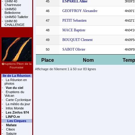
ESPAREL Aline
-
Ut4M 40
45
3h59'3
Chartreuse
-
Ut4M50
GEOFFROY Alexandre
46
4h00'1
Belledonne
-
Ut4M50 Taillefer
PETIT Sebastien
47
4h02'1
-
Ut4M 80
CHALLENGE
MACE Baptiste
48
4h04'2
BOUQUET Clement
49
4h09'5
SABOT Olivier
50
4h09'5
Place
Nom
Temp
�ruptions Piton de la
Fournaise
Affichage de l'élement 1 à 50 sur 83 lignes
Ile de La Réunion
-
La Réunion en
photos
-
Vue du ciel
-
Eruptions du
Volcan
-
Carte Cyclonique
-
La météo du jour
-
Infos Monde
-
Les Zinfos 974
-
LINFO.re
Les Cirques
-
Mafate
-
Cilaos
-
Salazie