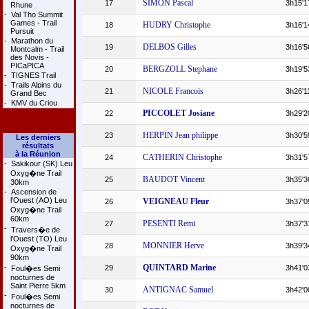
SIMON Pascal
17
3h15'1
Rhune
-
Val Tho Summit
Games - Trail
HUDRY Christophe
18
3h16'1
Pursuit
-
Marathon du
DELBOS Gilles
19
3h16'5
Montcalm - Trail
des Novis -
PICaPICA
BERGZOLL Stephane
20
3h19'5
-
TIGNES Trail
-
Trails Alpins du
NICOLE Francois
21
3h26'1
Grand Bec
-
KMV du Criou
PICCOLET Josiane
22
3h29'2
HERPIN Jean philippe
23
3h30'5
Les derniers
résultats
à la Réunion
CATHERIN Christophe
24
3h31'5
-
Sakikour (SK) Leu
Oxyg�ne Trail
BAUDOT Vincent
25
3h35'3
30km
-
Ascension de
l'Ouest (AO) Leu
VEIGNEAU Fleur
26
3h37'0
Oxyg�ne Trail
60km
PESENTI Remi
27
3h37'3
-
Travers�e de
l'Ouest (TO) Leu
MONNIER Herve
28
3h39'3
Oxyg�ne Trail
90km
-
QUINTARD Marine
29
3h41'0
Foul�es Semi
nocturnes de
Saint Pierre 5km
ANTIGNAC Samuel
30
3h42'0
-
Foul�es Semi
nocturnes de