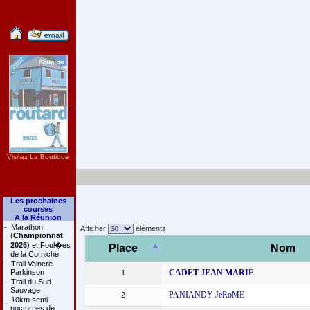
Visitez La Boutique
Les prochaines
courses
A la Réunion
-
Marathon
Afficher
éléments
(
Championnat
2026
) et Foul�es
Place
Nom
de la Corniche
-
Trail Vaincre
Parkinson
CADET JEAN MARIE
1
-
Trail du Sud
Sauvage
PANIANDY JeRoME
2
-
10km semi-
nocturnes de