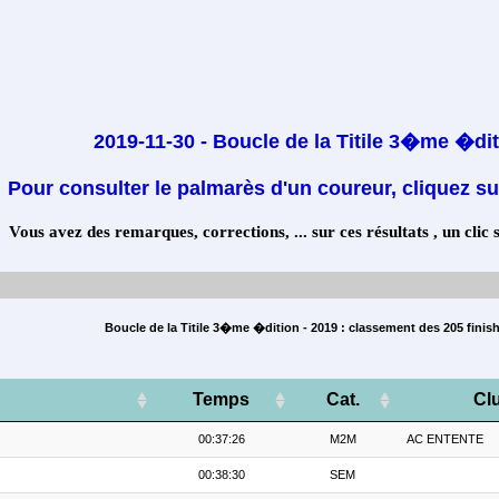
2019-11-30 - Boucle de la Titile 3�me �di
Pour consulter le palmarès d'un coureur, cliquez su
Vous avez des remarques, corrections, ... sur ces résultats , un clic 
Boucle de la Titile 3�me �dition - 2019 : classement des 205 finis
Temps
Cat.
Cl
00:37:26
M2M
AC ENTENTE
00:38:30
SEM