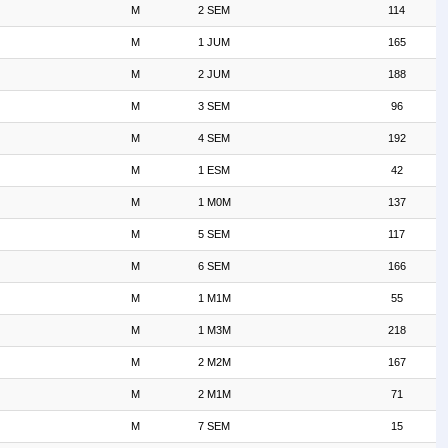
M
2 SEM
114
M
1 JUM
165
M
2 JUM
188
M
3 SEM
96
M
4 SEM
192
M
1 ESM
42
M
1 M0M
137
M
5 SEM
117
M
6 SEM
166
M
1 M1M
55
M
1 M3M
218
M
2 M2M
167
M
2 M1M
71
M
7 SEM
15