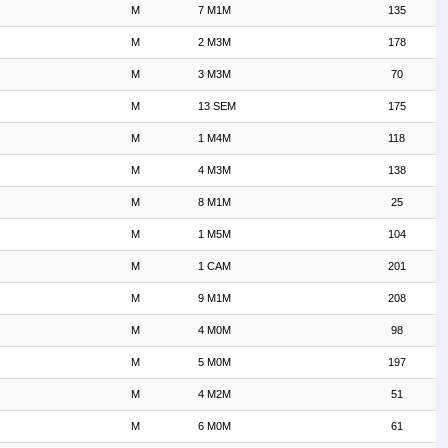
M
7 M1M
135
M
2 M3M
178
M
3 M3M
70
M
13 SEM
175
M
1 M4M
118
M
4 M3M
138
M
8 M1M
25
M
1 M5M
104
M
1 CAM
201
M
9 M1M
208
M
4 M0M
98
M
5 M0M
197
M
4 M2M
51
M
6 M0M
61