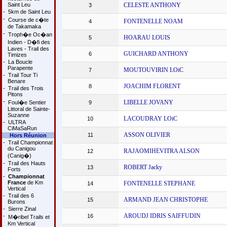
Saint Leu
CELESTE ANTHONY
3
-
5km de Saint Leu
-
Course de c�te
FONTENELLE NOAM
4
de Takamaka
-
Troph�e Oc�an
HOARAU LOUIS
5
Indien - D�fi des
Laves - Trail des
GUICHARD ANTHONY
6
Timizes
-
La Boucle
Parapente
MOUTOUVIRIN LOiC
7
-
Trail Tour Ti
Benare
JOACHIM FLORENT
8
-
Trail des Trois
Pitons
-
LIBELLE JOVANY
Foul�e Sentier
9
Littoral de Sainte-
Suzanne
LACOUDRAY LOiC
10
-
ULTRA
CiMaSaRun
ASSON OLIVIER
11
Hors Réunion
-
Trail Championnat
du Canigou
RAJAOMIHEVITRA ALSON
12
(Canig�)
-
Trail des Hauts
ROBERT Jacky
13
Forts
-
Championnat
France
de Km
FONTENELLE STEPHANE
14
Vertical
-
Trail des 6
ARMAND JEAN CHRISTOPHE
15
Burons
-
Sierre Zinal
AROUDJ IDRIS SAIFFUDIN
-
16
M�ribel Trails et
Km Vertical