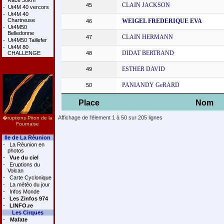
Race 30km
CLAIN JACKSON
45
-
Ut4M 40 vercors
-
Ut4M 40
Chartreuse
WEIGEL FREDERIQUE EVA
46
-
Ut4M50
Belledonne
CLAIN HERMANN
47
-
Ut4M50 Taillefer
-
Ut4M 80
DIDAT BERTRAND
CHALLENGE
48
ESTHER DAVID
49
PANIANDY GeRARD
50
Place
Nom
Affichage de l'élement 1 à 50 sur 205 lignes
�ruptions Piton de la
Fournaise
Ile de La Réunion
-
La Réunion en
photos
-
Vue du ciel
-
Eruptions du
Volcan
-
Carte Cyclonique
-
La météo du jour
-
Infos Monde
-
Les Zinfos 974
-
LINFO.re
Les Cirques
-
Mafate