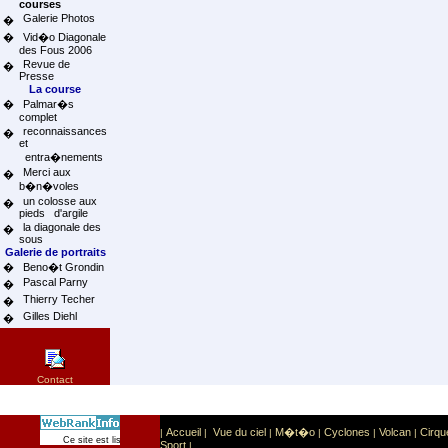
courses
Galerie Photos
�
�
Vid�o Diagonale
des Fous 2006
Revue de
�
Presse
La course
�
Palmar�s
complet
reconnaissances
�
et
entra�nements
Merci aux
�
b�n�voles
un colosse aux
�
pieds d'argile
la diagonale des
�
sous
Galerie de portraits
�
Beno�t Grondin
Pascal Parny
�
Thierry Techer
�
Gilles Diehl
�
Contact
Accueil
Vue du ciel
M�t�o
Cyclones
Volcan
Cirqu
|
|
|
|
|
|
Sport
Sports extr�mes
Ce site est list� dans la cat�gorie
:
Sport
|