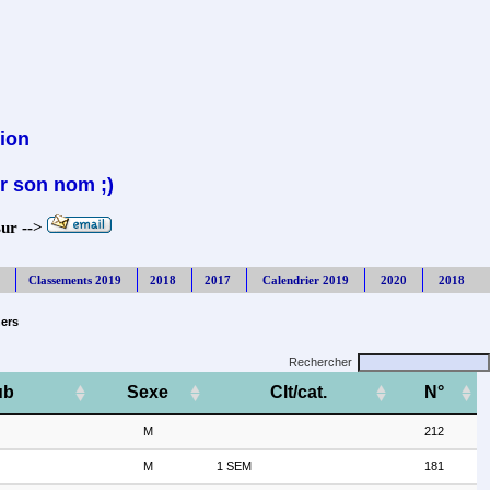
tion
r son nom ;)
sur -->
Classements 2019
2018
2017
Calendrier 2019
2020
2018
hers
Rechercher
ub
Sexe
Clt/cat.
N°
M
212
M
1 SEM
181