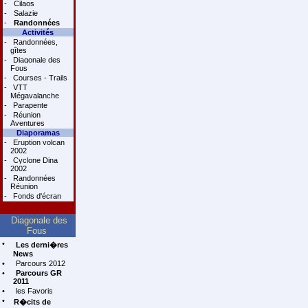
-
Cilaos
-
Salazie
-
Randonnées
Activités
-
Randonnées,
gîtes
-
Diagonale des
Fous
-
Courses - Trails
-
VTT
Mégavalanche
-
Parapente
-
Réunion
Aventures
Diaporamas
-
Eruption volcan
2002
-
Cyclone Dina
2002
-
Randonnées
Réunion
-
Fonds d'écran
Diagonale des
Fous
•
Les derni�res
News
•
Parcours 2012
•
Parcours GR
2011
•
les Favoris
•
R�cits de