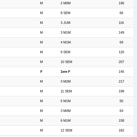
M
2 M0M
196
M
8 SEM
66
M
3 JUM
116
M
3 M1M
149
M
4 M1M
69
M
9 SEM
120
M
10 SEM
207
F
1ere F
145
M
3 M2M
217
M
11 SEM
198
M
5 M1M
50
M
3 M0M
64
M
6 M1M
158
M
12 SEM
182