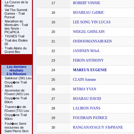
-
La Course de la
ROBERT VINNIE
17
Rhune
-
Val Tho Summit
HOAREAU CeDRIC
18
Games - Trail
Pursuit
-
Marathon du
LEE SONG YIN LUCAS
19
Montcalm - Trail
des Novis -
WEIGEL GHISLAIN
20
PICaPICA
-
TIGNES Trail
-
Trail des Etoiles
OODOOMANSAIB KEN
21
05
-
Trails Alpins du
JANHSEN MAeL
22
Grand Bec
FERON ANTHONY
23
Les derniers
MAREUX EUGENIE
24
résultats
à la Réunion
-
Sakikour (SK) Leu
CLAIN Antoine
25
Oxyg�ne Trail
30km
MTIMA YVAN
26
-
Ascension de
l'Ouest (AO) Leu
Oxyg�ne Trail
HOARAU DAVID
27
60km
-
Travers�e de
LALIRON IVANS
28
l'Ouest (TO) Leu
Oxyg�ne Trail
FOUDRAIN PATRICE
29
90km
-
Foul�es Semi
RANGANAYAGUY STePHANE
nocturnes de
30
Saint Pierre 5km