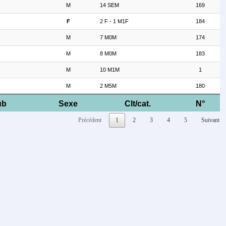
M
14 SEM
169
F
2 F - 1 M1F
184
M
7 M0M
174
M
8 M0M
183
M
10 M1M
1
M
2 M5M
180
ub
Sexe
Clt/cat.
N°
Précédent
1
2
3
4
5
Suivant