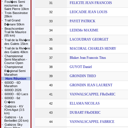
-
Foul�es Semi
FELICITE JEAN FRANCOIS
31
nocturnes de
Saint Pierre 10km
LEOCADIE JEAN LOUIS
32
-
Trois Bassinoise
28km
-
Trail Grand
PAYET PATRICK
33
B�nare 50km
-
Beachcomber
LEDEMe MAXIME
34
Trail Ile Maurice
(65 km)
LACOUDRAY GEORGET
-
35
Trail de la Rivi�re
des Galets 15km
-
Trail de la Rivi�re
MACORAL CHARLES HENRY
36
des Galets 40km
-
Championnat
Bluker Jean Francois Titus
37
Semi Marathon -
Course Open
GUYOT Daniel
-
Championnat
38
R�gional Semi
Marathon
GRONDIN THEO
39
Hors Réunion
-
6000D - 6D
GRONDIN JEAN LAURENT
40
Marathon
-
6000D 2026
-
6000D - 6D Lacs
VANWALSCAPPEL FReDeRIC
41
-
6000D - 6d
Cr�tes
ELLAMA NICOLAS
42
-
Gabizos - KV
l'Omi Agut (3.5
DUBART FReDERIC
43
km)
-
Gabizos - La
Berbeillet (20 km)
VANWALSCAPPEL FABRICE
44
-
Gabizos Sky