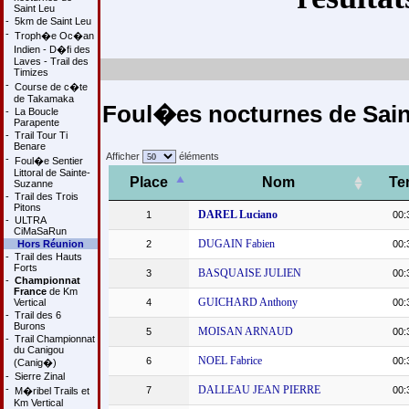
Saint Leu
-
5km de Saint Leu
-
Troph�e Oc�an
Indien - D�fi des
Laves - Trail des
Timizes
-
Course de c�te
de Takamaka
Foul�es nocturnes de Saint
-
La Boucle
Parapente
-
Trail Tour Ti
Benare
Afficher
éléments
-
Foul�e Sentier
Littoral de Sainte-
Place
Nom
Te
Suzanne
-
Trail des Trois
Pitons
DAREL Luciano
1
00:
-
ULTRA
CiMaSaRun
DUGAIN Fabien
Hors Réunion
2
00:
-
Trail des Hauts
Forts
BASQUAISE JULIEN
3
00:
-
Championnat
France
de Km
GUICHARD Anthony
Vertical
4
00:
-
Trail des 6
Burons
MOISAN ARNAUD
5
00:
-
Trail Championnat
du Canigou
NOEL Fabrice
6
00:
(Canig�)
-
Sierre Zinal
-
DALLEAU JEAN PIERRE
7
00:
M�ribel Trails et
Km Vertical