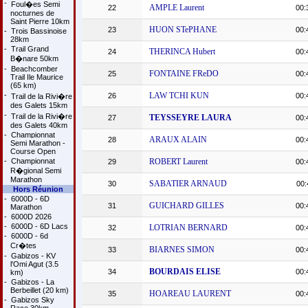
-
Foul�es Semi
AMPLE Laurent
22
00:
nocturnes de
Saint Pierre 10km
HUON STePHANE
23
00:
-
Trois Bassinoise
28km
-
Trail Grand
THERINCA Hubert
24
00:
B�nare 50km
-
Beachcomber
FONTAINE FReDO
25
00:
Trail Ile Maurice
(65 km)
-
LAW TCHI KUN
26
00:
Trail de la Rivi�re
des Galets 15km
-
Trail de la Rivi�re
TEYSSEYRE LAURA
27
00:
des Galets 40km
-
Championnat
ARAUX ALAIN
28
00:
Semi Marathon -
Course Open
-
Championnat
ROBERT Laurent
29
00:
R�gional Semi
Marathon
SABATIER ARNAUD
30
00:
Hors Réunion
-
6000D - 6D
GUICHARD GILLES
31
00:
Marathon
-
6000D 2026
-
6000D - 6D Lacs
LOTRIAN BERNARD
32
00:
-
6000D - 6d
Cr�tes
BIARNES SIMON
33
00:
-
Gabizos - KV
l'Omi Agut (3.5
BOURDAIS ELISE
34
00:
km)
-
Gabizos - La
Berbeillet (20 km)
HOAREAU LAURENT
35
00:
-
Gabizos Sky