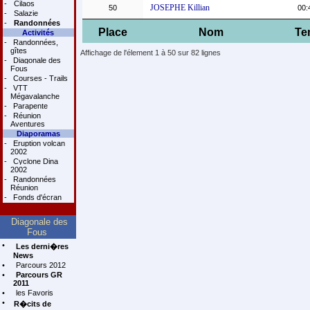
-
Cilaos
JOSEPHE Killian
50
00:
-
Salazie
-
Randonnées
Place
Nom
Te
Activités
-
Randonnées,
gîtes
Affichage de l'élement 1 à 50 sur 82 lignes
-
Diagonale des
Fous
-
Courses - Trails
-
VTT
Mégavalanche
-
Parapente
-
Réunion
Aventures
Diaporamas
-
Eruption volcan
2002
-
Cyclone Dina
2002
-
Randonnées
Réunion
-
Fonds d'écran
Diagonale des
Fous
•
Les derni�res
News
•
Parcours 2012
•
Parcours GR
2011
•
les Favoris
•
R�cits de