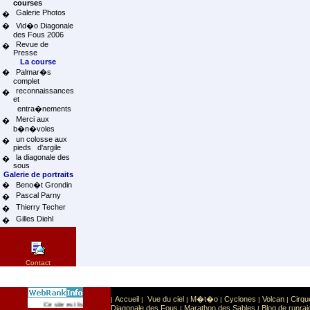
courses
Galerie Photos
�
�
Vid�o Diagonale
des Fous 2006
Revue de
�
Presse
La course
�
Palmar�s
complet
reconnaissances
�
et
entra�nements
Merci aux
�
b�n�voles
un colosse aux
�
pieds d'argile
la diagonale des
�
sous
Galerie de portraits
�
Beno�t Grondin
Pascal Parny
�
Thierry Techer
�
Gilles Diehl
�
Contact
Accueil
Vue du ciel
M�t�o
Cyclones
Volcan
Cirqu
|
|
|
|
|
|
Sport
Sports extr�mes
Ce site est list� dans la cat�gorie
:
Diagonale des Fous
Marathon des Sables
Blog de runrai
|
|