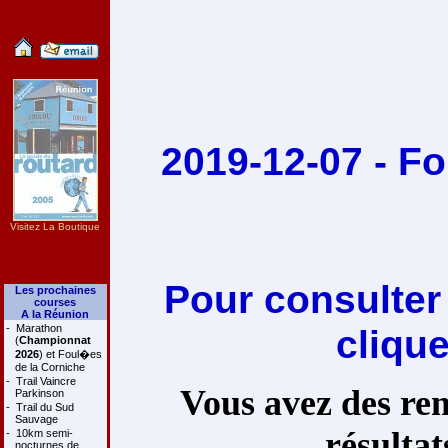
2019-12-07 - F
Visitez La Boutique
Pour consulter
Les prochaines
courses
A la Réunion
-
Marathon
cliqu
(
Championnat
2026
) et Foul�es
de la Corniche
-
Trail Vaincre
Vous avez des rem
Parkinson
-
Trail du Sud
Sauvage
résultat
-
10km semi-
nocturnes de