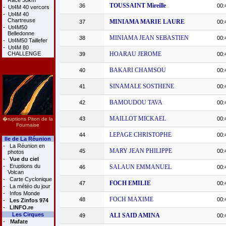
Race 30km
TOUSSAINT Mireille
36
00:
-
Ut4M 40 vercors
-
Ut4M 40
Chartreuse
MINIAMA MARIE LAURE
37
00:
-
Ut4M50
Belledonne
MINIAMA JEAN SEBASTIEN
38
00:
-
Ut4M50 Taillefer
-
Ut4M 80
CHALLENGE
HOARAU JEROME
39
00:
BAKARI CHAMSOU
40
00:
SINAMALE SOSTHENE
41
00:
BAMOUDOU TAVA
42
00:
MAILLOT MICKAEL
43
00:
�ruptions Piton de la
Fournaise
LEPAGE CHRISTOPHE
44
00:
Ile de La Réunion
-
La Réunion en
MARY JEAN PHILIPPE
45
00:
photos
-
Vue du ciel
-
Eruptions du
SALAUN EMMANUEL
46
00:
Volcan
-
Carte Cyclonique
FOCH EMILIE
47
00:
-
La météo du jour
-
Infos Monde
FOCH MAXIME
48
00:
-
Les Zinfos 974
-
LINFO.re
Les Cirques
ALI SAID AMINA
49
00:
-
Mafate