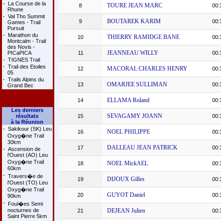
-
La Course de la
TOURE JEAN MARC
8
00:
Rhune
-
Val Tho Summit
BOUTAREK KARIM
9
00:
Games - Trail
Pursuit
-
Marathon du
THIERRY RAMIDGE BANE
10
00:
Montcalm - Trail
des Novis -
JEANNEAU WILLY
PICaPICA
11
00:
-
TIGNES Trail
-
Trail des Etoiles
MACORAL CHARLES HENRY
12
00:
05
-
Trails Alpins du
OMARJEE SULLIMAN
13
00:
Grand Bec
ELLAMA Roland
14
00:
Les derniers
SEVAGAMY JOANN
résultats
15
00:
à la Réunion
-
Sakikour (SK) Leu
NOEL PHILIPPE
16
00:
Oxyg�ne Trail
30km
DALLEAU JEAN PATRICK
17
00:
-
Ascension de
l'Ouest (AO) Leu
Oxyg�ne Trail
NOEL MickAEL
18
00:
60km
-
Travers�e de
DIJOUX Gilles
19
00:
l'Ouest (TO) Leu
Oxyg�ne Trail
GUYOT Daniel
20
00:
90km
-
Foul�es Semi
nocturnes de
DEJEAN Julien
21
00:
Saint Pierre 5km