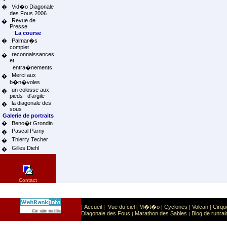
�
Vid�o Diagonale
des Fous 2006
Revue de
�
Presse
La course
�
Palmar�s
complet
reconnaissances
�
et
entra�nements
Merci aux
�
b�n�voles
un colosse aux
�
pieds d'argile
la diagonale des
�
sous
Galerie de portraits
�
Beno�t Grondin
Pascal Parny
�
Thierry Techer
�
Gilles Diehl
�
Contact
Accueil
Vue du ciel
M�t�o
Cyclones
Volcan
Cirqu
|
|
|
|
|
|
Sport
Sports extr�mes
Ce site est list� dans la cat�gorie
:
Diagonale des Fous
Marathon des Sables
Blog de runrai
|
|