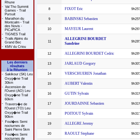
Rhune
-
Val Tho Summit
FIXOT Eric
8
9h25'
Games - Trail
Pursuit
-
Marathon du
BABINSKI Sebastien
9
9h25'
Montcalm - Trail
des Novis -
MAYEUR Laurent
10
9h26'
PICaPICA
-
TIGNES Trail
-
Trails Alpins du
ALLEGRINI BOURDET
11
9h28'
Grand Bec
Sandrine
-
KMV du Criou
ALLEGRINI BOURDET Cedric
12
9h28'
Les derniers
JARLAUD Gregory
13
9h30'
résultats
à la Réunion
VERSCHUEREN Jonathan
14
9h30'
-
Sakikour (SK) Leu
Oxyg�ne Trail
30km
AUBERT Valentin
15
9h30'
-
Ascension de
l'Ouest (AO) Leu
GUTIN Sylvain
16
9h31'
Oxyg�ne Trail
60km
JOURDAINNE Sebastien
-
17
9h31'
Travers�e de
l'Ouest (TO) Leu
Oxyg�ne Trail
POITOUT Sylvain
18
9h31'
90km
-
Foul�es Semi
ALLEGRE Jeremy
19
9h31'
nocturnes de
Saint Pierre 5km
RAOULT Stephane
20
9h31'
-
Foul�es Semi
nocturnes de