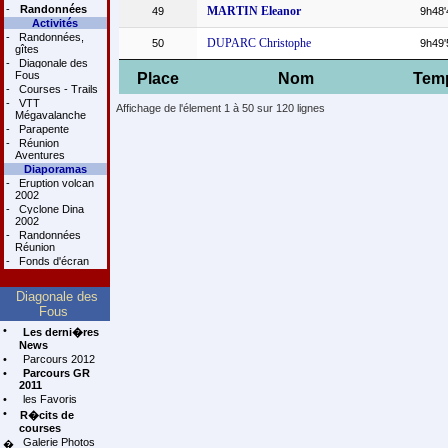
-
Randonnées
MARTIN Eleanor
49
9h48'
Activités
-
Randonnées,
DUPARC Christophe
50
9h49'
gîtes
-
Diagonale des
Fous
Place
Nom
Tem
-
Courses - Trails
-
VTT
Affichage de l'élement 1 à 50 sur 120 lignes
Mégavalanche
-
Parapente
-
Réunion
Aventures
Diaporamas
-
Eruption volcan
2002
-
Cyclone Dina
2002
-
Randonnées
Réunion
-
Fonds d'écran
Diagonale des
Fous
•
Les derni�res
News
•
Parcours 2012
•
Parcours GR
2011
•
les Favoris
•
R�cits de
courses
Galerie Photos
�