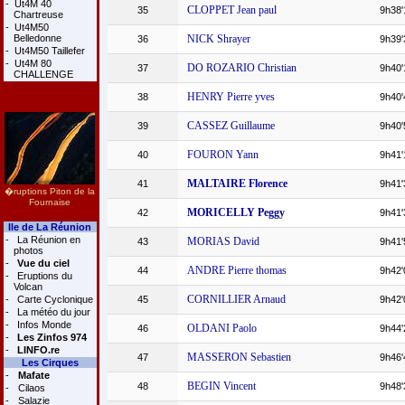
-
Ut4M 40
CLOPPET Jean paul
35
9h38'
Chartreuse
-
Ut4M50
Belledonne
NICK Shrayer
36
9h39'
-
Ut4M50 Taillefer
-
Ut4M 80
DO ROZARIO Christian
37
9h40'
CHALLENGE
HENRY Pierre yves
38
9h40'
CASSEZ Guillaume
39
9h40'
FOURON Yann
40
9h41'
MALTAIRE Florence
41
9h41'
�ruptions Piton de la
Fournaise
MORICELLY Peggy
42
9h41'
Ile de La Réunion
-
La Réunion en
MORIAS David
43
9h41'
photos
-
Vue du ciel
ANDRE Pierre thomas
44
9h42'
-
Eruptions du
Volcan
CORNILLIER Arnaud
-
Carte Cyclonique
45
9h42'
-
La météo du jour
-
Infos Monde
OLDANI Paolo
46
9h44'
-
Les Zinfos 974
-
LINFO.re
MASSERON Sebastien
47
9h46'
Les Cirques
-
Mafate
BEGIN Vincent
48
9h48'
-
Cilaos
-
Salazie