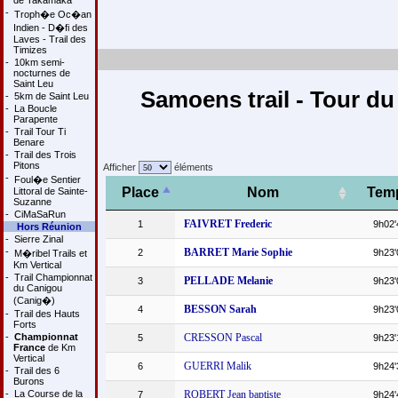
de Takamaka
-
Troph�e Oc�an
Indien - D�fi des
Laves - Trail des
Timizes
-
10km semi-
nocturnes de
Saint Leu
Samoens trail - Tour du
-
5km de Saint Leu
-
La Boucle
Parapente
-
Trail Tour Ti
Benare
-
Trail des Trois
Pitons
Afficher
éléments
-
Foul�e Sentier
Place
Nom
Tem
Littoral de Sainte-
Suzanne
-
CiMaSaRun
FAIVRET Frederic
1
9h02'
Hors Réunion
-
Sierre Zinal
-
BARRET Marie Sophie
2
9h23'
M�ribel Trails et
Km Vertical
-
Trail Championnat
PELLADE Melanie
3
9h23'
du Canigou
(Canig�)
BESSON Sarah
4
9h23'
-
Trail des Hauts
Forts
-
Championnat
CRESSON Pascal
5
9h23'
France
de Km
Vertical
GUERRI Malik
6
9h24'
-
Trail des 6
Burons
-
La Course de la
ROBERT Jean baptiste
7
9h24'