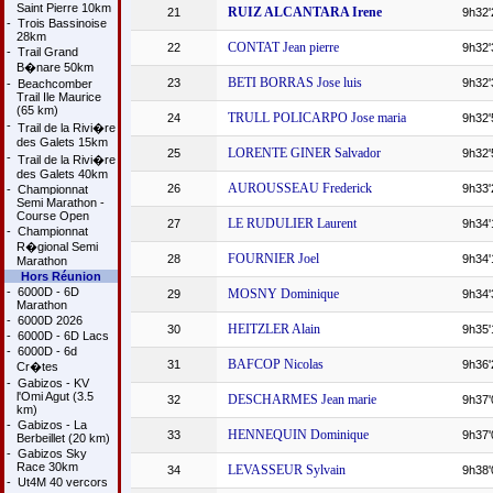
Saint Pierre 10km
RUIZ ALCANTARA Irene
21
9h32'
-
Trois Bassinoise
28km
CONTAT Jean pierre
22
9h32'
-
Trail Grand
B�nare 50km
BETI BORRAS Jose luis
23
9h32'
-
Beachcomber
Trail Ile Maurice
(65 km)
TRULL POLICARPO Jose maria
24
9h32'
-
Trail de la Rivi�re
des Galets 15km
LORENTE GINER Salvador
25
9h32'
-
Trail de la Rivi�re
des Galets 40km
AUROUSSEAU Frederick
26
9h33'
-
Championnat
Semi Marathon -
Course Open
LE RUDULIER Laurent
27
9h34'
-
Championnat
R�gional Semi
FOURNIER Joel
28
9h34'
Marathon
Hors Réunion
-
6000D - 6D
MOSNY Dominique
29
9h34'
Marathon
-
6000D 2026
HEITZLER Alain
30
9h35'
-
6000D - 6D Lacs
-
6000D - 6d
BAFCOP Nicolas
31
9h36'
Cr�tes
-
Gabizos - KV
l'Omi Agut (3.5
DESCHARMES Jean marie
32
9h37'
km)
-
Gabizos - La
HENNEQUIN Dominique
33
9h37'
Berbeillet (20 km)
-
Gabizos Sky
Race 30km
LEVASSEUR Sylvain
34
9h38'
-
Ut4M 40 vercors