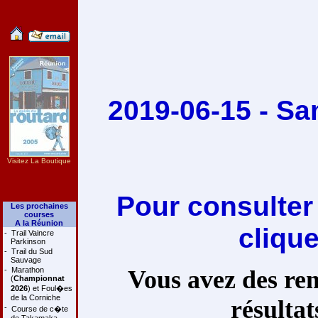
2019-06-15 - Sa
Visitez La Boutique
Pour consulter
Les prochaines
courses
A la Réunion
cliqu
-
Trail Vaincre
Parkinson
-
Trail du Sud
Sauvage
-
Marathon
Vous avez des rem
(
Championnat
2026
) et Foul�es
de la Corniche
résultat
-
Course de c�te