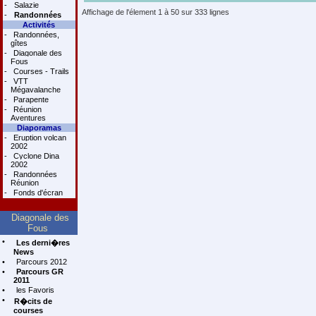
-
Salazie
Affichage de l'élement 1 à 50 sur 333 lignes
-
Randonnées
Activités
-
Randonnées,
gîtes
-
Diagonale des
Fous
-
Courses - Trails
-
VTT
Mégavalanche
-
Parapente
-
Réunion
Aventures
Diaporamas
-
Eruption volcan
2002
-
Cyclone Dina
2002
-
Randonnées
Réunion
-
Fonds d'écran
Diagonale des
Fous
•
Les derni�res
News
•
Parcours 2012
•
Parcours GR
2011
•
les Favoris
•
R�cits de
courses