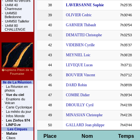
-
Ut4M 40 vercors
LAVERSANNE Sophie
-
Ut4M 40
38
7h25'35
Chartreuse
-
Ut4M50
OLIVIER Cedric
39
7h30'46
Belledonne
-
Ut4M50 Taillefer
GARNIER Thibault
40
7h30'54
-
Ut4M 80
CHALLENGE
DEMATTEI Christophe
41
7h32'53
VIDEBIEN Cyrille
42
7h35'37
MEYNIEL Loic
43
7h36'28
LEVEQUE Lucas
44
7h37'11
�ruptions Piton de la
Fournaise
BOUVIER Vincent
45
7h37'12
Ile de La Réunion
DARD Robin
46
7h38'09
-
La Réunion en
photos
-
Vue du ciel
COMBE Didier
47
7h39'34
-
Eruptions du
Volcan
DROUILLY Cyril
48
7h41'09
-
Carte Cyclonique
-
La météo du jour
MINASIAN Christophe
49
7h41'26
-
Infos Monde
-
Les Zinfos 974
-
LINFO.re
GALLARD Jean philippe
50
7h43'44
Les Cirques
-
Mafate
Place
Nom
Temps
-
Cilaos