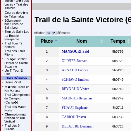
Indien - D�fi des
Laves - Trail des
Timizes
-
Course de c�te
de Takamaka
Trail de la Sainte Victoire 
-
10km semi-
nocturnes de
Saint Leu
-
5km de Saint Leu
Afficher
éléments
-
La Boucle
Parapente
Place
Nom
Temps
-
Trail Tour Ti
Benare
-
Trail des Trois
MANSOURI Said
1
5h36'56
Pitons
-
Foul�e Sentier
OLIVIER Romain
2
5h50'29
Littoral de Sainte-
Suzanne
ARNAUD Fabrice
3
5h54'23
-
Un Ti Tour En
Plus
Hors Réunion
SCHIAVO Emilien
4
6h06'49
-
Sierre Zinal
-
M�ribel Trails et
REYNAUD Vivien
5
6h20'45
Km Vertical
-
Trail Championnat
MAURIES Benjamin
du Canigou
6
6h22'49
(Canig�)
-
Trail des Hauts
PITAUT Stephane
7
6h27'11
Forts
-
Championnat
CARIOU Tristan
8
6h30'33
France
de Km
Vertical
-
Trail des 6
DELATTRE Benjamin
9
6h35'25
Burons