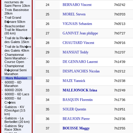
nocturnes de
BERNABO Vincent
24
7h02'42
Saint Pierre 10km
-
Trois Bassinoise
28km
MOREL Steven
25
7h03'03
-
Trail Grand
B�nare 50km
VIGNAIS Sebastien
26
7h05'13
-
Beachcomber
Trail Ile Maurice
GANIVET Jean philippe
(65 km)
27
7h07'27
-
Trail de la Rivi�re
des Galets 15km
CHAUTARD Vincent
28
7h09'16
-
Trail de la Rivi�re
des Galets 40km
MANSIAT Teddy
29
7h11'07
-
Championnat
Semi Marathon -
DE GENNARO Laurent
Course Open
30
7h14'39
-
Championnat
R�gional Semi
DESPLANCHES Nicolas
31
7h15'12
Marathon
Hors Réunion
MAZE Yannick
32
7h15'38
-
6000D - 6D
Marathon
-
6000D 2026
MALEJONOCK Irina
33
7h15'49
-
6000D - 6D Lacs
-
6000D - 6d
BASQUIN Florentin
34
7h17'36
Cr�tes
-
Gabizos - KV
SOLER Quentin
35
7h19'51
l'Omi Agut (3.5
km)
-
Gabizos - La
BEAUJOIN Pierre
36
7h23'36
Berbeillet (20 km)
-
Gabizos Sky
BOUISSE Maggy
37
7h23'55
Race 30km