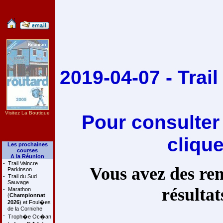
2019-04-07 - Trail
Visitez La Boutique
Pour consulter
cliqu
Les prochaines
courses
A la Réunion
-
Trail Vaincre
Vous avez des rem
Parkinson
-
Trail du Sud
Sauvage
résultat
-
Marathon
(
Championnat
2026
) et Foul�es
de la Corniche
-
Troph�e Oc�an