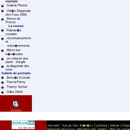
courses
Galerie Photos
�
�
Vid�o Diagonale
des Fous 2006
Revue de
�
Presse
La course
�
Palmar�s
complet
reconnaissances
�
et
entra�nements
Merci aux
�
b�n�voles
un colosse aux
�
pieds d'argile
la diagonale des
�
sous
Galerie de portraits
�
Beno�t Grondin
Pascal Parny
�
Thierry Techer
�
Gilles Diehl
�
Contact
Accueil
Vue du ciel
M�t�o
Cyclones
Volcan
Cirqu
|
|
|
|
|
|
Sport
Sports extr�mes
Ce site est list� dans la cat�gorie
:
Diagonale des Fous
Marathon des Sables
Blog de runrai
|
|