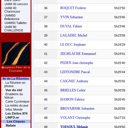
Race 30km
-
Ut4M 40 vercors
ROQUET Frederic
-
Ut4M 40
36
5h22'50
Chartreuse
-
Ut4M50
YVIN Sebastien
37
5h23'45
Belledonne
-
Ut4M50 Taillefer
DUVAL Fabien
38
5h23'46
-
Ut4M 80
CHALLENGE
LAGADEC Michel
39
5h23'58
LE DUC Stephane
40
5h24'29
ZEGHLACHE Emmanuel
41
5h24'41
PEDEN Jean christophe
42
5h25'40
�ruptions Piton de la
Fournaise
LEFFONDRE Pascal
43
5h25'44
Ile de La Réunion
CAIGNEC Anthony
44
5h25'55
-
La Réunion en
photos
-
Vue du ciel
BRIELLES Cedric
45
5h26'39
-
Eruptions du
Volcan
HAMON Fabrice
46
5h26'45
-
Carte Cyclonique
-
La météo du jour
BROVARNIK Sebastien
47
5h26'55
-
Infos Monde
-
Les Zinfos 974
-
LINFO.re
VOLANT Christophe
48
5h27'33
Les Cirques
-
Mafate
TOISOUL Melanie
49
5h29'50