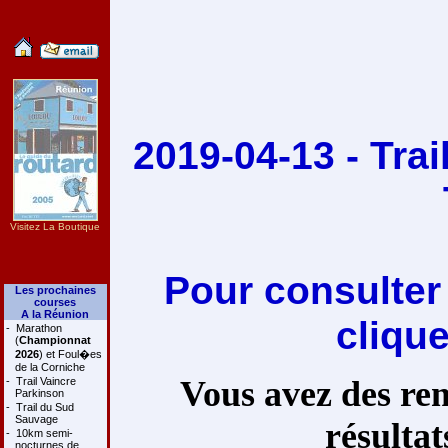
2019-04-13 - Trai
Visitez La Boutique
Pour consulter
Les prochaines
courses
A la Réunion
cliqu
-
Marathon
(
Championnat
2026
) et Foul�es
de la Corniche
Vous avez des rem
-
Trail Vaincre
Parkinson
-
Trail du Sud
Sauvage
résultat
-
10km semi-
nocturnes de