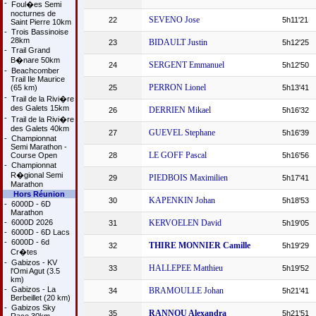
-
Foul�es Semi
nocturnes de
SEVENO Jose
22
5h11'21
Saint Pierre 10km
-
Trois Bassinoise
28km
BIDAULT Justin
23
5h12'25
-
Trail Grand
B�nare 50km
SERGENT Emmanuel
24
5h12'50
-
Beachcomber
Trail Ile Maurice
PERRON Lionel
(65 km)
25
5h13'41
-
Trail de la Rivi�re
des Galets 15km
DERRIEN Mikael
26
5h16'32
-
Trail de la Rivi�re
des Galets 40km
GUEVEL Stephane
27
5h16'39
-
Championnat
Semi Marathon -
LE GOFF Pascal
Course Open
28
5h16'56
-
Championnat
R�gional Semi
PIEDBOIS Maximilien
29
5h17'41
Marathon
Hors Réunion
KAPENKIN Johan
30
5h18'53
-
6000D - 6D
Marathon
-
6000D 2026
KERVOELEN David
31
5h19'05
-
6000D - 6D Lacs
-
6000D - 6d
THIRE MONNIER Camille
32
5h19'29
Cr�tes
-
Gabizos - KV
HALLEPEE Matthieu
33
5h19'52
l'Omi Agut (3.5
km)
-
Gabizos - La
BRAMOULLE Johan
34
5h21'41
Berbeillet (20 km)
-
Gabizos Sky
RANNOU Alexandra
35
5h21'51