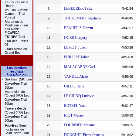
-
La Course de la
Rhune
LEBEURIER Felix
8
4h41'54
-
Val Tho Summit
Games - Trail
Pursuit
THOUEMENT Stephane
9
4h44'45
-
Marathon du
Montcalm - Trail
BEAUFILS Florent
10
4h47'57
des Novis -
PICaPICA
-
TIGNES Trail
OGER Gregory
11
4h52'15
-
Trail des Etoiles
05
LE ROY Julien
12
4h53'28
-
Trails Alpins du
Grand Bec
PHILIPPE Johan
13
4h53'58
MALACARNE Gael
14
4h54'08
Les derniers
résultats
à la Réunion
VANDEL Alexis
15
4h56'08
-
Sakikour (SK) Leu
Oxyg�ne Trail
GILLIE Remi
16
4h57'11
30km
-
Ascension de
l'Ouest (AO) Leu
LE CHINQ Ludovic
17
4h57'30
Oxyg�ne Trail
60km
BOTREL Yann
18
5h01'47
-
Travers�e de
l'Ouest (TO) Leu
RIOT Mikael
19
5h06'30
Oxyg�ne Trail
90km
-
FOURNIER Maxime
20
5h08'25
Foul�es Semi
nocturnes de
Saint Pierre 5km
DOUGUET Pierre francois
21
5h10'02