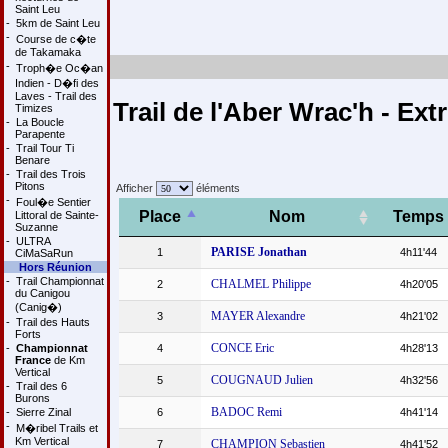
Saint Leu
-
5km de Saint Leu
-
Course de c�te
de Takamaka
-
Troph�e Oc�an
Indien - D�fi des
Laves - Trail des
Trail de l'Aber Wrac'h - Ex
Timizes
-
La Boucle
Parapente
-
Trail Tour Ti
Benare
-
Trail des Trois
Pitons
Afficher
éléments
-
Foul�e Sentier
Place
Nom
Temps
Littoral de Sainte-
Suzanne
-
ULTRA
PARISE Jonathan
1
4h11'44
CiMaSaRun
Hors Réunion
-
Trail Championnat
CHALMEL Philippe
2
4h20'05
du Canigou
(Canig�)
MAYER Alexandre
3
4h21'02
-
Trail des Hauts
Forts
CONCE Eric
-
Championnat
4
4h28'13
France
de Km
Vertical
COUGNAUD Julien
5
4h32'56
-
Trail des 6
Burons
BADOC Remi
-
Sierre Zinal
6
4h41'14
-
M�ribel Trails et
Km Vertical
CHAMPION Sebastien
7
4h41'52