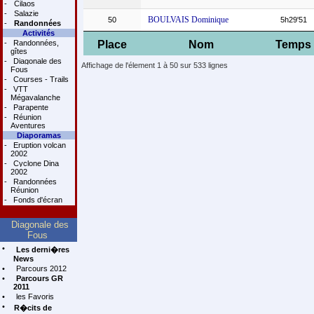
-
Cilaos
-
Salazie
BOULVAIS Dominique
50
5h29'51
-
Randonnées
Activités
-
Randonnées,
Place
Nom
Temps
gîtes
-
Diagonale des
Affichage de l'élement 1 à 50 sur 533 lignes
Fous
-
Courses - Trails
-
VTT
Mégavalanche
-
Parapente
-
Réunion
Aventures
Diaporamas
-
Eruption volcan
2002
-
Cyclone Dina
2002
-
Randonnées
Réunion
-
Fonds d'écran
Diagonale des
Fous
•
Les derni�res
News
•
Parcours 2012
•
Parcours GR
2011
•
les Favoris
•
R�cits de