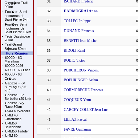
ISCHARD Frederic
31
0
Oxyg�ne Trail
90km
DARMOGRAI Anna
-
32
0
Foul�es Semi
nocturnes de
Saint Pierre 5km
TOLLEC Philippe
33
0
-
Foul�es Semi
nocturnes de
DUNAND Francois
34
0
Saint Pierre 10km
-
Trois Bassinoise
28km
BENETTI Jean Michel
35
0
-
Trail Grand
B�nare 50km
BIDOLI Remi
36
0
Hors Réunion
-
6000D - 6D
ROBIC Victor
37
0
Marathon
-
6000D 2026
-
6000D - 6D Lacs
PORCHERON Vincent
38
0
-
6000D - 6d
Cr�tes
BOEHRINGER Arthur
39
0
-
Gabizos - KV
l'Omi Agut (3.5
CORMORECHE Francois
40
0
km)
-
Gabizos - La
Berbeillet (20 km)
COQUEUX Yann
41
0
-
Gabizos Sky
Race 30km
CARCEY COLLET Jean Luc
42
0
-
Ut4M 40 vercors
-
Ut4M 40
Chartreuse
LILLAZ Pascal
43
0
-
Ut4M50
Belledonne
FAVRE Guillaume
44
0
-
Ut4M50 Taillefer
-
Ut4M 80