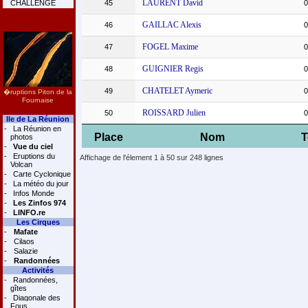
LAURENT David
CHALLENGE
45
0
GAILLAC Alexis
46
0
FOGEL Maxime
47
0
GUIGNIER Regis
48
0
CHATELET Aymeric
49
0
�ruptions Piton de la
Fournaise
ROISSARD Julien
50
0
Ile de La Réunion
-
La Réunion en
Place
Nom
photos
-
Vue du ciel
-
Eruptions du
Affichage de l'élement 1 à 50 sur 248 lignes
Volcan
-
Carte Cyclonique
-
La météo du jour
-
Infos Monde
-
Les Zinfos 974
-
LINFO.re
Les Cirques
-
Mafate
-
Cilaos
-
Salazie
-
Randonnées
Activités
-
Randonnées,
gîtes
-
Diagonale des
Fous