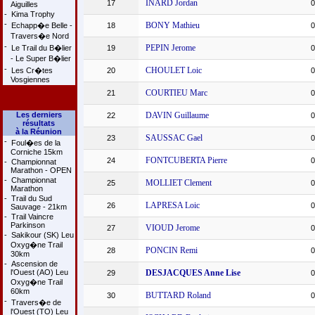
INARD Jordan
17
0
Aiguilles
-
Kima Trophy
-
BONY Mathieu
Echapp�e Belle -
18
0
Travers�e Nord
-
PEPIN Jerome
Le Trail du B�lier
19
0
- Le Super B�lier
-
CHOULET Loic
Les Cr�tes
20
0
Vosgiennes
COURTIEU Marc
21
0
Les derniers
DAVIN Guillaume
22
0
résultats
à la Réunion
SAUSSAC Gael
23
0
-
Foul�es de la
Corniche 15km
FONTCUBERTA Pierre
24
0
-
Championnat
Marathon - OPEN
-
Championnat
MOLLIET Clement
25
0
Marathon
-
Trail du Sud
LAPRESA Loic
26
0
Sauvage - 21km
-
Trail Vaincre
Parkinson
VIOUD Jerome
27
0
-
Sakikour (SK) Leu
Oxyg�ne Trail
PONCIN Remi
28
0
30km
-
Ascension de
l'Ouest (AO) Leu
DESJACQUES Anne Lise
29
0
Oxyg�ne Trail
60km
BUTTARD Roland
30
0
-
Travers�e de
l'Ouest (TO) Leu