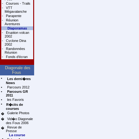
-
Courses - Trails
-
VTT
Mégavalanche
-
Parapente
-
Réunion
Aventures
Diaporamas
-
Eruption volcan
2002
-
Cyclone Dina
2002
-
Randonnées
Réunion
-
Fonds d'écran
Diagonale des
Fous
•
Les derni�res
News
•
Parcours 2012
•
Parcours GR
2011
•
les Favoris
•
R�cits de
courses
Galerie Photos
�
�
Vid�o Diagonale
des Fous 2006
Revue de
�
Presse
La course