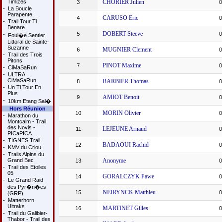
Timizes
CHORIER Julien
3
0
-
La Boucle
Parapente
CARUSO Eric
4
0
-
Trail Tour Ti
Benare
DOBERT Steeve
5
0
-
Foul�e Sentier
Littoral de Sainte-
Suzanne
MUGNIER Clement
6
0
-
Trail des Trois
Pitons
PINOT Maxime
7
0
-
CiMaSaRun
-
ULTRA
CiMaSaRun
BARBIER Thomas
8
0
-
Un Ti Tour En
Plus
AMIOT Benoit
9
0
-
10km Etang Sal�
Hors Réunion
MORIN Olivier
10
0
-
Marathon du
Montcalm - Trail
des Novis -
LEJEUNE Arnaud
11
0
PICaPICA
-
TIGNES Trail
BADAOUI Rachid
12
0
-
KMV du Criou
-
Trails Alpins du
Grand Bec
Anonyme
13
0
-
Trail des Etoiles
05
GORALCZYK Pawe
14
0
-
Le Grand Raid
des Pyr�n�es
NEIRYNCK Matthieu
15
0
(GRP)
-
Matterhorn
Ultraks
MARTINET Gilles
16
0
-
Trail du Galibier-
Thabor - Trail des