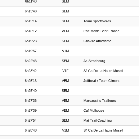
6h11'43
SEM
6h13'48
SEM
6h15'14
SEM
Team Sport/bieres
6h16'12
VEM
Cse Mahle Behr France
6h19'23
SEM
Chaville Athletisme
6h19'57
V1M
6h22'43
SEM
As Strasbourg
6h23'42
V1F
S/l Ca De La Haute Mosell
6h25'13
VEM
Jeffbtrail / Team Climont
6h25'40
SEM
6h27'36
VEM
Marcassins Trailleurs
6h27'39
VEM
Caf Mulhouse
6h27'54
SEM
Mat Trail Coaching
6h28'48
V1M
S/l Ca De La Haute Mosell