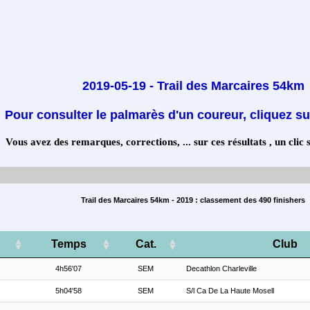
2019-05-19 - Trail des Marcaires 54km
Pour consulter le palmarès d'un coureur, cliquez su
Vous avez des remarques, corrections, ... sur ces résultats , un clic 
Trail des Marcaires 54km - 2019 : classement des 490 finishers
Temps
Cat.
Club
4h56'07
SEM
Decathlon Charleville
5h04'58
SEM
S/l Ca De La Haute Mosell