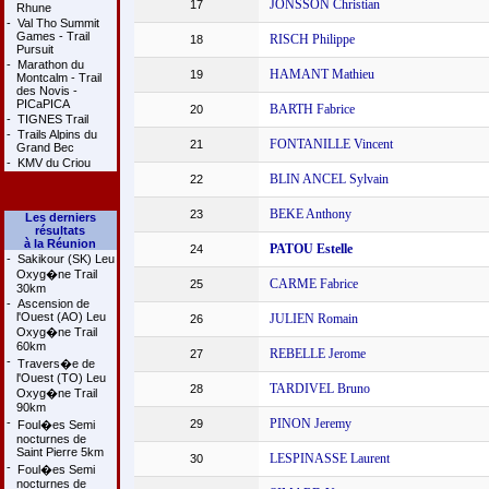
JONSSON Christian
17
Rhune
-
Val Tho Summit
Games - Trail
RISCH Philippe
18
Pursuit
-
Marathon du
HAMANT Mathieu
19
Montcalm - Trail
des Novis -
PICaPICA
BARTH Fabrice
20
-
TIGNES Trail
-
Trails Alpins du
FONTANILLE Vincent
21
Grand Bec
-
KMV du Criou
BLIN ANCEL Sylvain
22
BEKE Anthony
23
Les derniers
résultats
à la Réunion
PATOU Estelle
24
-
Sakikour (SK) Leu
Oxyg�ne Trail
CARME Fabrice
25
30km
-
Ascension de
l'Ouest (AO) Leu
JULIEN Romain
26
Oxyg�ne Trail
60km
REBELLE Jerome
27
-
Travers�e de
l'Ouest (TO) Leu
TARDIVEL Bruno
28
Oxyg�ne Trail
90km
-
PINON Jeremy
29
Foul�es Semi
nocturnes de
Saint Pierre 5km
LESPINASSE Laurent
30
-
Foul�es Semi
nocturnes de