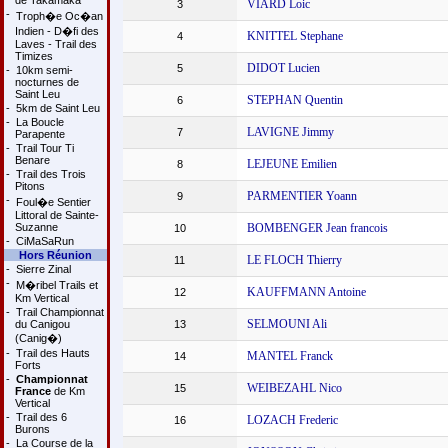
de Takamaka
VIARD Loic
3
-
Troph�e Oc�an
Indien - D�fi des
KNITTEL Stephane
4
Laves - Trail des
Timizes
DIDOT Lucien
5
-
10km semi-
nocturnes de
Saint Leu
STEPHAN Quentin
6
-
5km de Saint Leu
-
La Boucle
LAVIGNE Jimmy
7
Parapente
-
Trail Tour Ti
Benare
LEJEUNE Emilien
8
-
Trail des Trois
Pitons
PARMENTIER Yoann
9
-
Foul�e Sentier
Littoral de Sainte-
Suzanne
BOMBENGER Jean francois
10
-
CiMaSaRun
Hors Réunion
LE FLOCH Thierry
11
-
Sierre Zinal
-
M�ribel Trails et
KAUFFMANN Antoine
12
Km Vertical
-
Trail Championnat
SELMOUNI Ali
du Canigou
13
(Canig�)
-
Trail des Hauts
MANTEL Franck
14
Forts
-
Championnat
WEIBEZAHL Nico
15
France
de Km
Vertical
-
Trail des 6
LOZACH Frederic
16
Burons
-
La Course de la