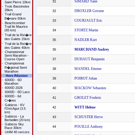
SIMARD Yann
31
Saint Pierre 10km
-
Trois Bassinoise
28km
DROXLER Gerome
32
-
Trail Grand
B�nare 50km
COURJAULT Eric
33
-
Beachcomber
Trail Ile Maurice
STORTZ Martin
(65 km)
34
-
Trail de la Rivi�re
des Galets 15km
NADLER Kurt
35
-
Trail de la Rivi�re
des Galets 40km
MARCHAND Audrey
36
-
Championnat
Semi Marathon -
DUHAUT Benjamin
Course Open
37
-
Championnat
R�gional Semi
MANDEL Etienne
38
Marathon
Hors Réunion
POIROT Johan
39
-
6000D - 6D
Marathon
-
6000D 2026
MACKOW Sebastien
40
-
6000D - 6D Lacs
-
6000D - 6d
GROLET Frederic
41
Cr�tes
-
Gabizos - KV
WITT Helene
42
l'Omi Agut (3.5
km)
-
Gabizos - La
SCHUSTER Herve
43
Berbeillet (20 km)
-
Gabizos Sky
POUILLE Anthony
44
Race 30km
-
Ut4M 40 vercors