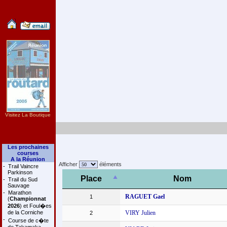
Visitez La Boutique
Les prochaines
courses
A la Réunion
Afficher
éléments
-
Trail Vaincre
Parkinson
Place
Nom
-
Trail du Sud
Sauvage
-
Marathon
RAGUET Gael
1
(
Championnat
2026
) et Foul�es
de la Corniche
VIRY Julien
2
-
Course de c�te