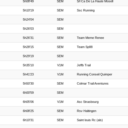
5h08'49
SEM
S/l Ca De La Haute Mosell
5h10'19
SEM
Ssc Running
5h24'04
SEM
5h26'03
SEM
5h26'31
SEM
Team Meme Renee
5h28'15
SEM
Team Sp88
5h29'19
SEM
5h35'10
V1M
Jeffb Trail
5h41'23
V1M
Running Conseil Quimper
5h50'30
SEM
Colmar Trail Aventures
6h00'59
SEM
6h05'06
V1M
Asc Strasbourg
6h08'25
SEM
Rsv Haltingen
6h10'31
SEM
Saint louis Rc (als)