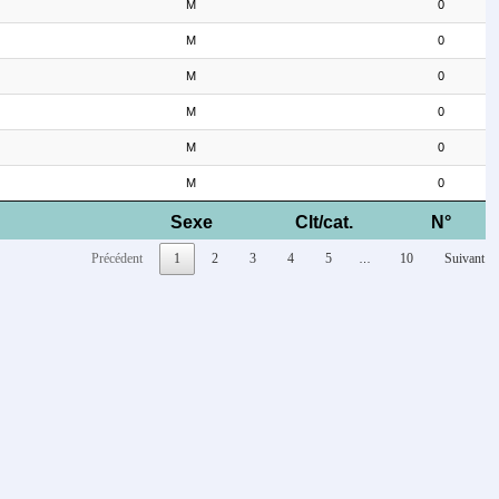
M
0
M
0
M
0
M
0
M
0
M
0
Sexe
Clt/cat.
N°
Précédent
1
2
3
4
5
10
Suivant
…