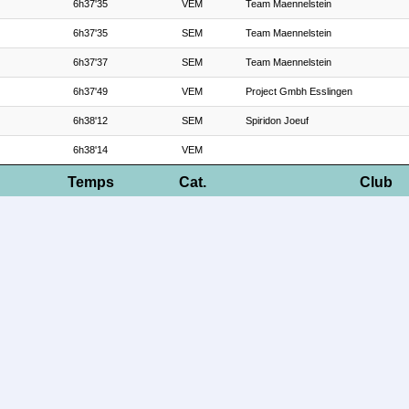
6h37'35
VEM
Team Maennelstein
6h37'35
SEM
Team Maennelstein
6h37'37
SEM
Team Maennelstein
6h37'49
VEM
Project Gmbh Esslingen
6h38'12
SEM
Spiridon Joeuf
6h38'14
VEM
Temps
Cat.
Club