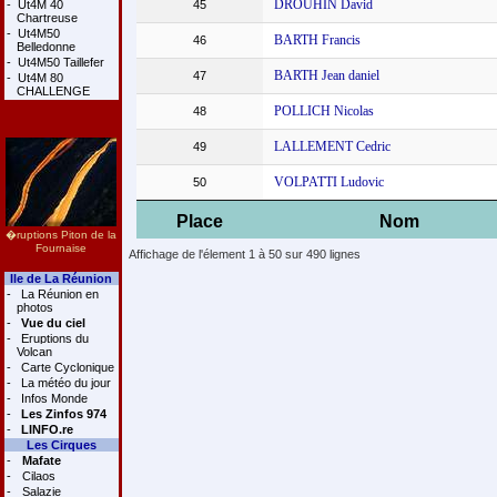
DROUHIN David
-
Ut4M 40
45
Chartreuse
-
Ut4M50
BARTH Francis
46
Belledonne
-
Ut4M50 Taillefer
BARTH Jean daniel
47
-
Ut4M 80
CHALLENGE
POLLICH Nicolas
48
LALLEMENT Cedric
49
VOLPATTI Ludovic
50
Place
Nom
�ruptions Piton de la
Fournaise
Affichage de l'élement 1 à 50 sur 490 lignes
Ile de La Réunion
-
La Réunion en
photos
-
Vue du ciel
-
Eruptions du
Volcan
-
Carte Cyclonique
-
La météo du jour
-
Infos Monde
-
Les Zinfos 974
-
LINFO.re
Les Cirques
-
Mafate
-
Cilaos
-
Salazie