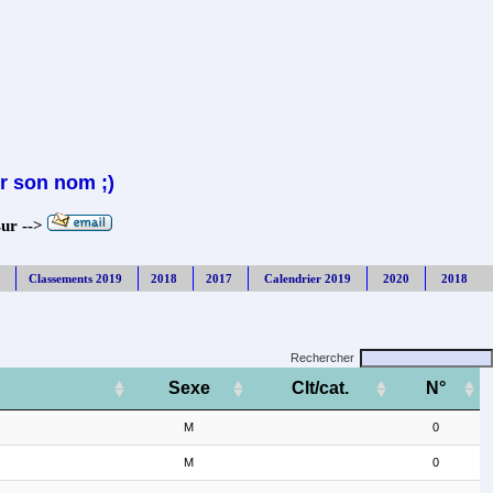
r son nom ;)
sur -->
Classements 2019
2018
2017
Calendrier 2019
2020
2018
Rechercher
Sexe
Clt/cat.
N°
M
0
M
0