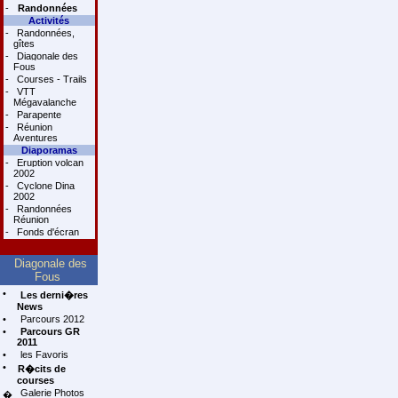
-
Randonnées
Activités
-
Randonnées,
gîtes
-
Diagonale des
Fous
-
Courses - Trails
-
VTT
Mégavalanche
-
Parapente
-
Réunion
Aventures
Diaporamas
-
Eruption volcan
2002
-
Cyclone Dina
2002
-
Randonnées
Réunion
-
Fonds d'écran
Diagonale des
Fous
•
Les derni�res
News
•
Parcours 2012
•
Parcours GR
2011
•
les Favoris
•
R�cits de
courses
Galerie Photos
�