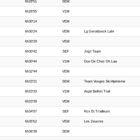
6h28'51
SEM
6h28'55
V1M
6h30'14
VEM
6h30'24
VEM
Lg Geroldseck Lahr
6h30'29
VEM
6h30'42
SEF
Jog'r Team
6h30'44
V1M
Duo De Choc Oh Laa
6h32'44
VEM
6h33'21
SEM
Team Vosges Ski Alpinisme
6h33'33
V1M
Asptt Belfort Trail
6h33'39
VEM
6h34'07
SEF
Rcv Et Tr'ailleurs
6h35'52
VEM
Les Zeucres
6h36'38
SEM