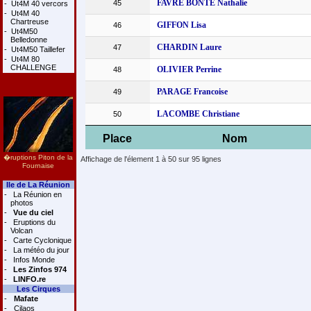
FAVRE BONTE Nathalie
45
-
Ut4M 40 vercors
-
Ut4M 40
Chartreuse
GIFFON Lisa
46
-
Ut4M50
Belledonne
CHARDIN Laure
47
-
Ut4M50 Taillefer
-
Ut4M 80
CHALLENGE
OLIVIER Perrine
48
PARAGE Francoise
49
LACOMBE Christiane
50
Place
Nom
�ruptions Piton de la
Affichage de l'élement 1 à 50 sur 95 lignes
Fournaise
Ile de La Réunion
-
La Réunion en
photos
-
Vue du ciel
-
Eruptions du
Volcan
-
Carte Cyclonique
-
La météo du jour
-
Infos Monde
-
Les Zinfos 974
-
LINFO.re
Les Cirques
-
Mafate
-
Cilaos