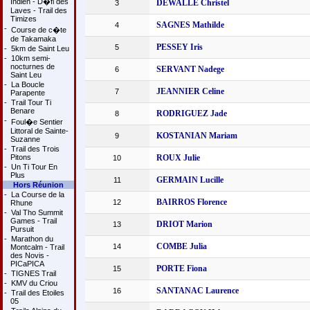
Indien - D�fi des
DEWALLE Christel
3
Laves - Trail des
Timizes
SAGNES Mathilde
4
-
Course de c�te
de Takamaka
PESSEY Iris
5
-
5km de Saint Leu
-
10km semi-
nocturnes de
SERVANT Nadege
6
Saint Leu
-
La Boucle
JEANNIER Celine
7
Parapente
-
Trail Tour Ti
Benare
RODRIGUEZ Jade
8
-
Foul�e Sentier
Littoral de Sainte-
KOSTANIAN Mariam
9
Suzanne
-
Trail des Trois
Pitons
ROUX Julie
10
-
Un Ti Tour En
Plus
GERMAIN Lucille
11
Hors Réunion
-
La Course de la
BAIRROS Florence
12
Rhune
-
Val Tho Summit
Games - Trail
DRIOT Marion
13
Pursuit
-
Marathon du
COMBE Julia
14
Montcalm - Trail
des Novis -
PICaPICA
PORTE Fiona
15
-
TIGNES Trail
-
KMV du Criou
SANTANAC Laurence
16
-
Trail des Etoiles
05