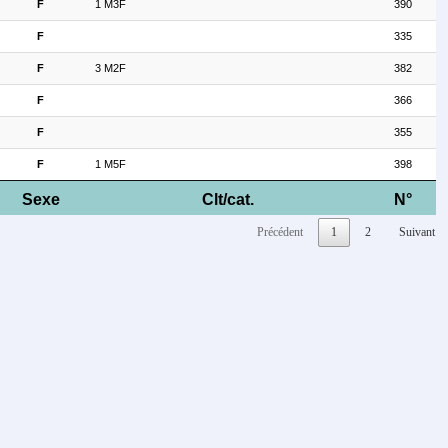
F
1 M3F
390
F
335
F
3 M2F
382
F
366
F
355
F
1 M5F
398
Sexe
Clt/cat.
N°
Précédent
1
2
Suivant