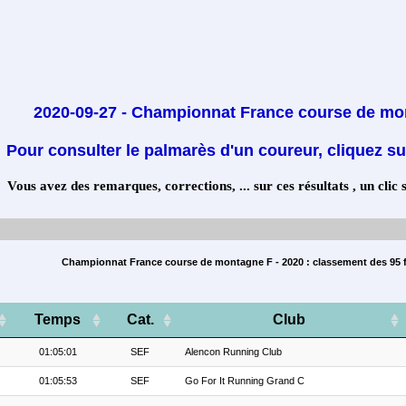
2020-09-27 - Championnat France course de mo
Pour consulter le palmarès d'un coureur, cliquez su
Vous avez des remarques, corrections, ... sur ces résultats , un clic 
Championnat France course de montagne F - 2020 : classement des 95 f
Temps
Cat.
Club
01:05:01
SEF
Alencon Running Club
01:05:53
SEF
Go For It Running Grand C