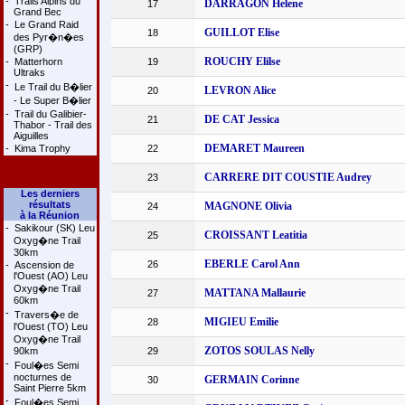
-
Trails Alpins du
DARRAGON Helene
17
Grand Bec
-
Le Grand Raid
GUILLOT Elise
18
des Pyr�n�es
(GRP)
ROUCHY Elilse
-
Matterhorn
19
Ultraks
-
Le Trail du B�lier
LEVRON Alice
20
- Le Super B�lier
-
Trail du Galibier-
DE CAT Jessica
21
Thabor - Trail des
Aiguilles
DEMARET Maureen
-
Kima Trophy
22
CARRERE DIT COUSTIE Audrey
23
Les derniers
résultats
MAGNONE Olivia
24
à la Réunion
-
Sakikour (SK) Leu
CROISSANT Leatitia
25
Oxyg�ne Trail
30km
EBERLE Carol Ann
26
-
Ascension de
l'Ouest (AO) Leu
Oxyg�ne Trail
MATTANA Mallaurie
27
60km
-
Travers�e de
MIGIEU Emilie
28
l'Ouest (TO) Leu
Oxyg�ne Trail
ZOTOS SOULAS Nelly
90km
29
-
Foul�es Semi
nocturnes de
GERMAIN Corinne
30
Saint Pierre 5km
-
Foul�es Semi