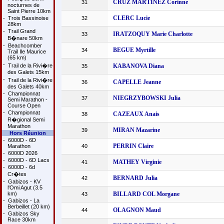
CRUZ MARTINEZ Corinne
31
nocturnes de
Saint Pierre 10km
CLERC Lucie
-
Trois Bassinoise
32
28km
-
Trail Grand
IRATZOQUY Marie Charlotte
33
B�nare 50km
-
Beachcomber
BEGUE Myrtille
34
Trail Ile Maurice
(65 km)
-
Trail de la Rivi�re
KABANOVA Diana
35
des Galets 15km
-
Trail de la Rivi�re
CAPELLE Jeanne
36
des Galets 40km
-
Championnat
NIEGRZYBOWSKI Julia
37
Semi Marathon -
Course Open
-
Championnat
CAZEAUX Anais
38
R�gional Semi
Marathon
MIRAN Mazarine
39
Hors Réunion
-
6000D - 6D
PERRIN Claire
Marathon
40
-
6000D 2026
-
6000D - 6D Lacs
MATHEY Virginie
41
-
6000D - 6d
Cr�tes
BERNARD Julia
42
-
Gabizos - KV
l'Omi Agut (3.5
km)
BILLARD COL Morgane
43
-
Gabizos - La
Berbeillet (20 km)
OLAGNON Maud
44
-
Gabizos Sky
Race 30km