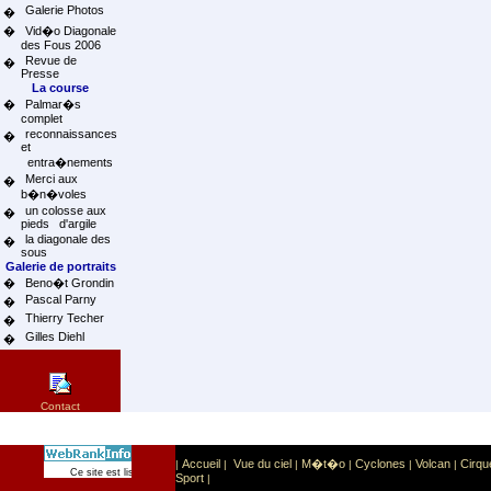
Galerie Photos
�
�
Vid�o Diagonale
des Fous 2006
Revue de
�
Presse
La course
�
Palmar�s
complet
reconnaissances
�
et
entra�nements
Merci aux
�
b�n�voles
un colosse aux
�
pieds d'argile
la diagonale des
�
sous
Galerie de portraits
�
Beno�t Grondin
Pascal Parny
�
Thierry Techer
�
Gilles Diehl
�
Contact
Accueil
Vue du ciel
M�t�o
Cyclones
Volcan
Cirqu
|
|
|
|
|
|
Sport
Sports extr�mes
Ce site est list� dans la cat�gorie
:
Sport
|