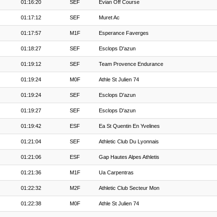
01:16:20
SEF
Evian Off Course
01:17:12
SEF
Muret Ac
01:17:57
M1F
Esperance Faverges
01:18:27
SEF
Esclops D'azun
01:19:12
SEF
Team Provence Endurance
01:19:24
M0F
Athle St Julien 74
01:19:24
SEF
Esclops D'azun
01:19:27
SEF
Esclops D'azun
01:19:42
ESF
Ea St Quentin En Yvelines
01:21:04
SEF
Athletic Club Du Lyonnais
01:21:06
ESF
Gap Hautes Alpes Athletis
01:21:36
M1F
Ua Carpentras
01:22:32
M2F
Athletic Club Secteur Mon
01:22:38
M0F
Athle St Julien 74