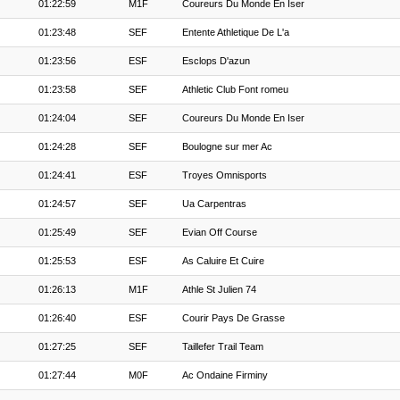
01:22:59
M1F
Coureurs Du Monde En Iser
01:23:48
SEF
Entente Athletique De L'a
01:23:56
ESF
Esclops D'azun
01:23:58
SEF
Athletic Club Font romeu
01:24:04
SEF
Coureurs Du Monde En Iser
01:24:28
SEF
Boulogne sur mer Ac
01:24:41
ESF
Troyes Omnisports
01:24:57
SEF
Ua Carpentras
01:25:49
SEF
Evian Off Course
01:25:53
ESF
As Caluire Et Cuire
01:26:13
M1F
Athle St Julien 74
01:26:40
ESF
Courir Pays De Grasse
01:27:25
SEF
Taillefer Trail Team
01:27:44
M0F
Ac Ondaine Firminy