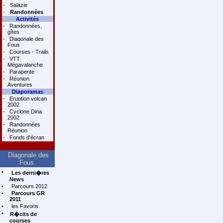
-
Salazie
-
Randonnées
Activités
-
Randonnées,
gîtes
-
Diagonale des
Fous
-
Courses - Trails
-
VTT
Mégavalanche
-
Parapente
-
Réunion
Aventures
Diaporamas
-
Eruption volcan
2002
-
Cyclone Dina
2002
-
Randonnées
Réunion
-
Fonds d'écran
Diagonale des
Fous
•
Les derni�res
News
•
Parcours 2012
•
Parcours GR
2011
•
les Favoris
•
R�cits de
courses