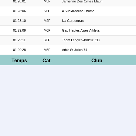
01:28:01
M3F
Jarrienne Des Cimes Mauri
01:28:06
SEF
A Sud Ardeche Drome
01:28:10
M2F
Ua Carpentras
01:29:09
M0F
Gap Hautes Alpes Athletis
01:29:11
SEF
Team Lenglen Athletic Clu
01:29:28
M5F
Athle St Julien 74
Temps
Cat.
Club