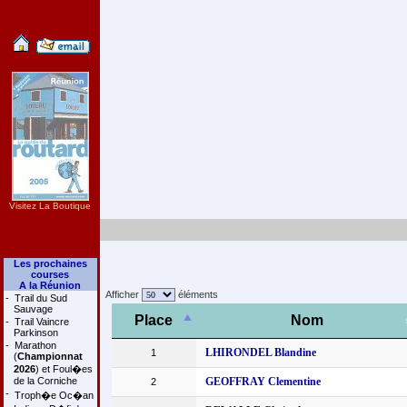
Visitez La Boutique
Les prochaines
courses
A la Réunion
Afficher
éléments
-
Trail du Sud
Sauvage
Place
Nom
-
Trail Vaincre
Parkinson
-
Marathon
LHIRONDEL Blandine
1
(
Championnat
2026
) et Foul�es
de la Corniche
GEOFFRAY Clementine
2
-
Troph�e Oc�an