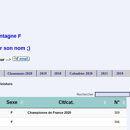
ntagne F
r son nom ;)
sur -->
Classements 2020
2019
2018
Calendrier 2020
2021
2019
inishers
Rechercher
Sexe
Clt/cat.
N°
F
Championne de France 2020
309
F
306