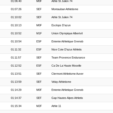
01:06:40
M0F
Athle St Julien 74
01:07:26
SEF
Montauban Athletisme
01:10:02
SEF
Athle St Julien 74
01:10:13
M0F
Esclops D'azun
01:10:52
M1F
Union Olympique Albertvil
01:10:54
ESF
Entente Athletique Grenob
01:11:32
ESF
Nice Cote D'azur Athletis
01:11:57
SEF
Team Provence Endurance
01:12:52
ESF
Ca De La Haute Moselle
01:13:51
SEF
Clermont Athletisme Auver
01:13:59
SEF
Velay Athletisme
01:14:29
M0F
Entente Athletique Grenob
01:14:37
SEF
Gap Hautes Alpes Athletis
01:15:34
M2F
Athle 11