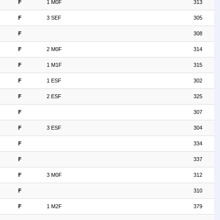
F
1 M0F
313
F
3 SEF
305
F
308
F
2 M0F
314
F
1 M1F
315
F
1 ESF
302
F
2 ESF
325
F
307
F
3 ESF
304
F
334
F
337
F
3 M0F
312
F
310
F
1 M2F
379