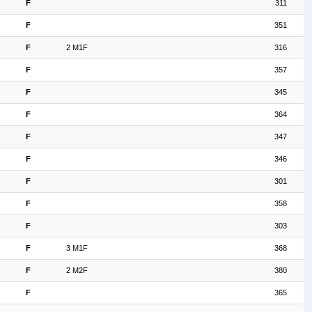
F
311
F
351
F
2 M1F
316
F
357
F
345
F
364
F
347
F
346
F
301
F
358
F
303
F
3 M1F
368
F
2 M2F
380
F
365