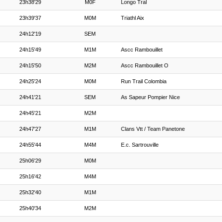
23h38'29
M0F
Longo Tral
23h39'37
M0M
Triathl Aix
24h12'19
SEM
24h15'49
M1M
Ascc Rambouillet
24h15'50
M2M
Ascc Rambouillet O
24h25'24
M0M
Run Trail Colombia
24h41'21
SEM
As Sapeur Pompier Nice
24h45'21
M2M
24h47'27
M1M
Clans Vtt / Team Panetone
24h55'44
M4M
E.c. Sartrouville
25h06'29
M0M
25h16'42
M4M
25h32'40
M1M
25h40'34
M2M