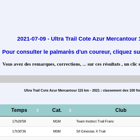
2021-07-09 - Ultra Trail Cote Azur Mercantour
Pour consulter le palmarès d'un coureur, cliquez su
Vous avez des remarques, corrections, ... sur ces résultats , un clic 
Ultra Trail Cote Azur Mercantour 115 km - 2021 : classement des 100 fi
Temps
Cat.
Club
17h26'58
M1M
Team Instinct Trail Franc
17h30'36
M0M
S/l Ginestas X Trail