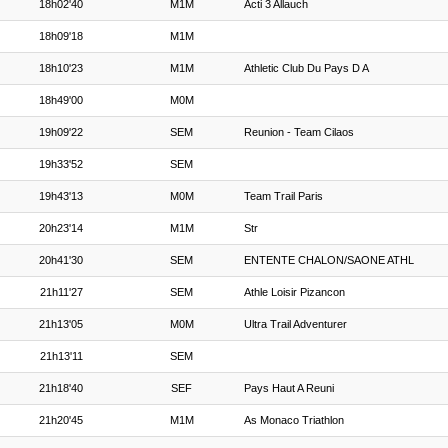
18h02'40
M1M
Acti 3 Allauch
18h09'18
M1M
18h10'23
M1M
Athletic Club Du Pays D A
18h49'00
M0M
19h09'22
SEM
Reunion - Team Cilaos
19h33'52
SEM
19h43'13
M0M
Team Trail Paris
20h23'14
M1M
Str
20h41'30
SEM
ENTENTE CHALON/SAONE ATHL
21h11'27
SEM
Athle Loisir Pizancon
21h13'05
M0M
Ultra Trail Adventurer
21h13'11
SEM
21h18'40
SEF
Pays Haut A Reuni
21h20'45
M1M
As Monaco Triathlon