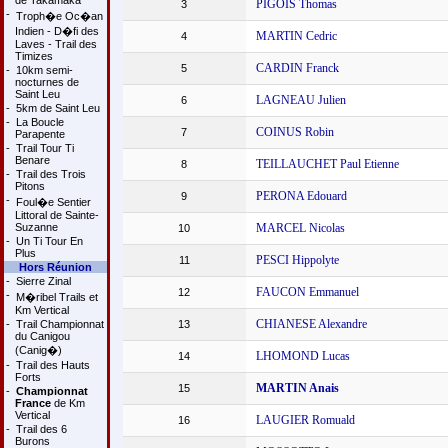
de Takamaka
PIGOIS Thomas
3
-
Troph�e Oc�an
Indien - D�fi des
MARTIN Cedric
4
Laves - Trail des
Timizes
CARDIN Franck
5
-
10km semi-
nocturnes de
Saint Leu
LAGNEAU Julien
6
-
5km de Saint Leu
-
La Boucle
COINUS Robin
7
Parapente
-
Trail Tour Ti
Benare
TEILLAUCHET Paul Etienne
8
-
Trail des Trois
Pitons
PERONA Edouard
9
-
Foul�e Sentier
Littoral de Sainte-
Suzanne
MARCEL Nicolas
10
-
Un Ti Tour En
Plus
PESCI Hippolyte
11
Hors Réunion
-
Sierre Zinal
FAUCON Emmanuel
12
-
M�ribel Trails et
Km Vertical
CHIANESE Alexandre
-
Trail Championnat
13
du Canigou
(Canig�)
LHOMOND Lucas
14
-
Trail des Hauts
Forts
MARTIN Anais
15
-
Championnat
France
de Km
Vertical
LAUGIER Romuald
16
-
Trail des 6
Burons