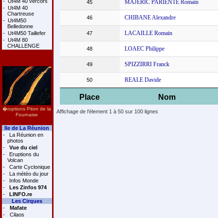
-
Ut4M 40 vercors
MAJERIC PARIENTE Romain
45
-
Ut4M 40
Chartreuse
CHIBANE Alexandre
46
-
Ut4M50
Belledonne
LACAILLE Romain
-
Ut4M50 Taillefer
47
-
Ut4M 80
CHALLENGE
LOAEC Philippe
48
SPIZZIRRI Franck
49
REALE Davide
50
Place
Nom
�ruptions Piton de la
Affichage de l'élement 1 à 50 sur 100 lignes
Fournaise
Ile de La Réunion
-
La Réunion en
photos
-
Vue du ciel
-
Eruptions du
Volcan
-
Carte Cyclonique
-
La météo du jour
-
Infos Monde
-
Les Zinfos 974
-
LINFO.re
Les Cirques
-
Mafate
-
Cilaos