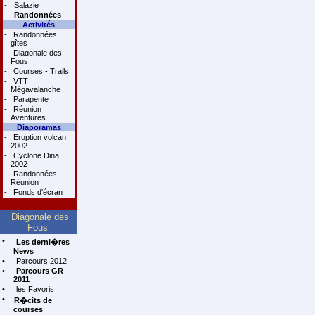
-
Salazie
-
Randonnées
Activités
-
Randonnées,
gîtes
-
Diagonale des
Fous
-
Courses - Trails
-
VTT
Mégavalanche
-
Parapente
-
Réunion
Aventures
Diaporamas
-
Eruption volcan
2002
-
Cyclone Dina
2002
-
Randonnées
Réunion
-
Fonds d'écran
Diagonale des
Fous
•
Les derni�res
News
•
Parcours 2012
•
Parcours GR
2011
•
les Favoris
•
R�cits de
courses