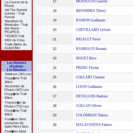
MOSSOTTO Laurent
17
-
La Course de la
Rhune
-
Val Tho Summit
BESOMBES Thierry
18
Games - Trail
Pursuit
HAMON Guillaume
19
-
Marathon du
Montcalm - Trail
des Novis -
CHEVILLARD Sylvain
20
PICaPICA
-
TIGNES Trail
RIGAULT Pierre
21
-
KMV du Criou
-
Trails Alpins du
Grand Bec
RAMBAUD Romain
22
DOUET Brice
23
Les derniers
résultats
PREHU Florian
24
à la Réunion
-
Sakikour (SK) Leu
COLLART Clement
25
Oxyg�ne Trail
30km
-
Ascension de
LOUIS Guillaume
26
l'Ouest (AO) Leu
Oxyg�ne Trail
DEVALLOIS Hadrien
27
60km
-
Travers�e de
JUILLAN Olivier
28
l'Ouest (TO) Leu
Oxyg�ne Trail
90km
COLOMBAN Thierry
29
-
Foul�es Semi
nocturnes de
MALAUSSENA Fabrice
30
Saint Pierre 5km
-
Foul�es Semi