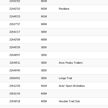
21h31'52
M1M
21h42'10
M2M
Resilians
21h45'23
M1M
22h27'37
M0M
22h41'17
SEM
22h42'09
M0M
22h45'29
SEM
22h48'57
SEM
22h49'11
SEM
Avoc Peaky Trailers
22h49'45
SEM
23h04'01
SEM
Longo Trail
23h12'29
M1M
Activ' Sport 06 Antibes
23h31'43
M3M
23h38'18
M3M
Vesubie Trail Club