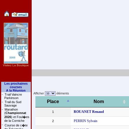
Visitez La Boutique
Les prochaines
courses
A la Réunion
Afficher
éléments
-
Trail Vaincre
Parkinson
Place
Nom
-
Trail du Sud
Sauvage
-
Marathon
ROUANET Renaud
1
(
Championnat
2026
) et Foul�es
de la Corniche
PERRIN Sylvain
2
-
Course de c�te