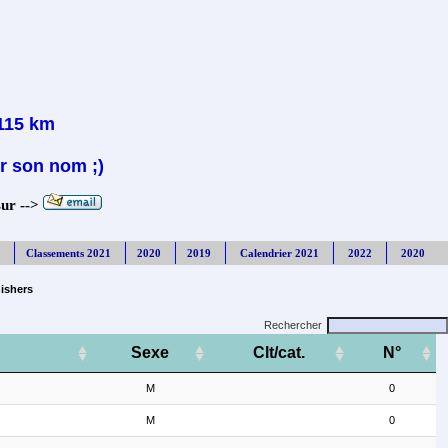
 115 km
r son nom ;)
sur -->
Classements 2021
2020
2019
Calendrier 2021
2022
2020
nishers
Rechercher
Sexe
Clt/cat.
N°
M
0
M
0