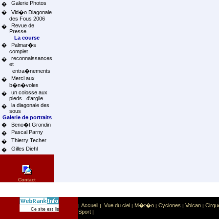
Galerie Photos
�
�
Vid�o Diagonale
des Fous 2006
Revue de
�
Presse
La course
�
Palmar�s
complet
reconnaissances
�
et
entra�nements
Merci aux
�
b�n�voles
un colosse aux
�
pieds d'argile
la diagonale des
�
sous
Galerie de portraits
�
Beno�t Grondin
Pascal Parny
�
Thierry Techer
�
Gilles Diehl
�
Contact
Accueil
Vue du ciel
M�t�o
Cyclones
Volcan
Cirqu
|
|
|
|
|
|
Sport
Sports extr�mes
Ce site est list� dans la cat�gorie
:
Sport
|