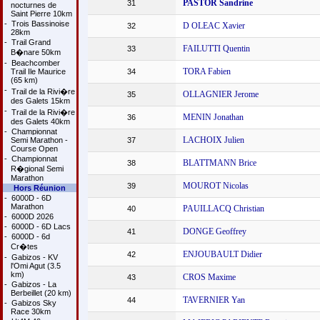
PASTOR Sandrine
31
nocturnes de
Saint Pierre 10km
-
Trois Bassinoise
D OLEAC Xavier
32
28km
-
Trail Grand
FAILUTTI Quentin
33
B�nare 50km
-
Beachcomber
TORA Fabien
Trail Ile Maurice
34
(65 km)
-
Trail de la Rivi�re
OLLAGNIER Jerome
35
des Galets 15km
-
Trail de la Rivi�re
MENIN Jonathan
36
des Galets 40km
-
Championnat
LACHOIX Julien
Semi Marathon -
37
Course Open
-
Championnat
BLATTMANN Brice
38
R�gional Semi
Marathon
MOUROT Nicolas
39
Hors Réunion
-
6000D - 6D
Marathon
PAUILLACQ Christian
40
-
6000D 2026
-
6000D - 6D Lacs
DONGE Geoffrey
41
-
6000D - 6d
Cr�tes
ENJOUBAULT Didier
42
-
Gabizos - KV
l'Omi Agut (3.5
km)
CROS Maxime
43
-
Gabizos - La
Berbeillet (20 km)
TAVERNIER Yan
44
-
Gabizos Sky
Race 30km