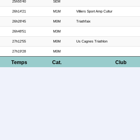
25h55'40
SEM
26h14'21
M1M
Villiers Sport Amp Cultur
26h28'45
M0M
Triathl'aix
26h48'51
M3M
27h12'55
M0M
Us Cagnes Triathlon
27h19'28
M0M
Temps
Cat.
Club