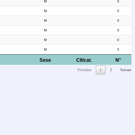
M
0
M
0
M
0
M
0
M
0
M
0
Sexe
Clt/cat.
N°
Précédent
1
2
Suivant