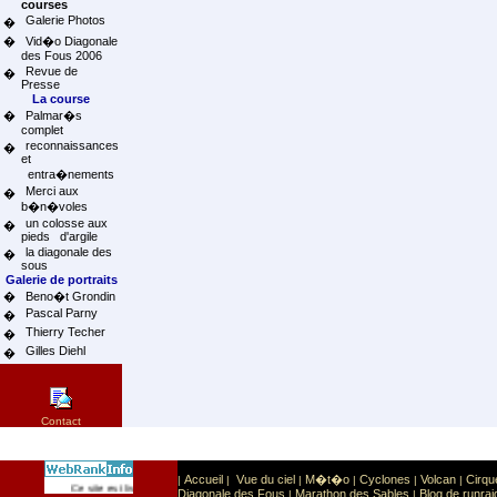
courses
Galerie Photos
�
�
Vid�o Diagonale
des Fous 2006
Revue de
�
Presse
La course
�
Palmar�s
complet
reconnaissances
�
et
entra�nements
Merci aux
�
b�n�voles
un colosse aux
�
pieds d'argile
la diagonale des
�
sous
Galerie de portraits
�
Beno�t Grondin
Pascal Parny
�
Thierry Techer
�
Gilles Diehl
�
Contact
Accueil
Vue du ciel
M�t�o
Cyclones
Volcan
Cirqu
|
|
|
|
|
|
Sport
Sports extr�mes
Ce site est list� dans la cat�gorie
:
Diagonale des Fous
Marathon des Sables
Blog de runrai
|
|