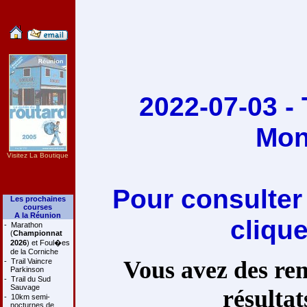
2022-07-03 - 
Mon
Visitez La Boutique
Pour consulter
Les prochaines
courses
A la Réunion
cliqu
-
Marathon
(
Championnat
2026
) et Foul�es
de la Corniche
Vous avez des rem
-
Trail Vaincre
Parkinson
-
Trail du Sud
Sauvage
résultat
-
10km semi-
nocturnes de