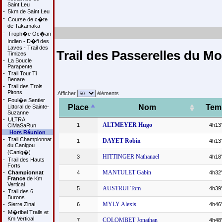
Saint Leu
-
5km de Saint Leu
-
Course de c�te
de Takamaka
-
Troph�e Oc�an
Indien - D�fi des
Laves - Trail des
Trail des Passerelles du M
Timizes
-
La Boucle
Parapente
-
Trail Tour Ti
Benare
-
Trail des Trois
Pitons
Afficher
éléments
-
Foul�e Sentier
Place
Nom
Tem
Littoral de Sainte-
Suzanne
-
ULTRA
ALTMEYER Hugo
1
4h13
CiMaSaRun
Hors Réunion
-
Trail Championnat
DAYET Robin
1
4h13
du Canigou
(Canig�)
HITTINGER Nathanael
3
4h18
-
Trail des Hauts
Forts
MANTULET Gabin
-
Championnat
4
4h32
France
de Km
Vertical
AUSTRUI Tom
5
4h39
-
Trail des 6
Burons
MYLY Alexis
-
Sierre Zinal
6
4h46
-
M�ribel Trails et
Km Vertical
COLOMBET Jonathan
7
4h48