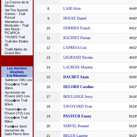
-
La Course de la
Rhune
LAIR Alvin
8
4h49
-
Val Tho Summit
Games - Trail
Pursuit
HOUEE Daniel
9
4h50
-
Marathon du
Montcalm - Trail
DERRIEN Franck
10
4h51
des Novis -
PICaPICA
-
TIGNES Trail
RACINET Florian
11
4h52
-
Trail des Etoiles
05
LAPRESA Loic
12
4h52
-
Trails Alpins du
Grand Bec
LEGRAND Nicolas
13
4h53
LACROIX Maxime
14
4h59
Les derniers
résultats
à la Réunion
DACHET Anais
15
5h06
-
Sakikour (SK) Leu
Oxyg�ne Trail
DELORD Caroline
16
5h07
30km
-
Ascension de
l'Ouest (AO) Leu
BOULANGE Jessy
17
5h16
Oxyg�ne Trail
60km
SAVOYARD Yvan
18
5h18
-
Travers�e de
l'Ouest (TO) Leu
PASTEUR Fanny
19
5h18
Oxyg�ne Trail
90km
-
SERVEL Renaud
20
5h18
Foul�es Semi
nocturnes de
Saint Pierre 5km
BEGUE Laurent
21
5h22