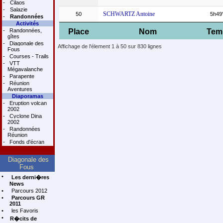
-
Cilaos
-
Salazie
SCHWARTZ Antoine
50
5h49
-
Randonnées
Activités
-
Randonnées,
Place
Nom
Tem
gîtes
-
Diagonale des
Affichage de l'élement 1 à 50 sur 830 lignes
Fous
-
Courses - Trails
-
VTT
Mégavalanche
-
Parapente
-
Réunion
Aventures
Diaporamas
-
Eruption volcan
2002
-
Cyclone Dina
2002
-
Randonnées
Réunion
-
Fonds d'écran
Diagonale des
Fous
•
Les derni�res
News
•
Parcours 2012
•
Parcours GR
2011
•
les Favoris
•
R�cits de