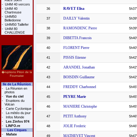
Race 30km
-
Ut4M 40 vercors
RAVET Elisa
-
Ut4M 40
36
5h37
Chartreuse
-
Ut4M50
DAILLY Valentin
37
5h39
Belledonne
-
Ut4M50 Taillefer
RAMONDENC Pierre
38
5h39
-
Ut4M 80
CHALLENGE
DIBETTA Francois
39
5h40
FLORENT Pierre
40
5h40
PISSIS Etienne
41
5h42
ARANDEL Jonathan
42
5h42
�ruptions Piton de la
Fournaise
BOISDIN Guillaume
43
5h42
Ile de La Réunion
FREDDY Charbonnel
44
5h45
-
La Réunion en
photos
-
Vue du ciel
PEYRE Marie
45
5h45
-
Eruptions du
Volcan
MANIERE Christophe
46
5h45
-
Carte Cyclonique
-
La météo du jour
PETIT Anthony
47
5h46
-
Infos Monde
-
Les Zinfos 974
-
LINFO.re
JOLIE Frederic
48
5h46
Les Cirques
-
Mafate
MATHEVET Vincent
49
5h47