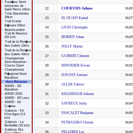
-
Foul�es Semi
nocturnes de
COURTOIS Juliane
22
5h26
Saint Pierre 10km
-
Trois Bassinoise
28km
EL OUAFI Kamal
23
5h27
-
Trail Grand
B�nare 50km
LIVIO Christophe
24
5h28
-
Beachcomber
Trail Ile Maurice
BORIEN Johan
(65 km)
25
5h29
-
Trail de la Rivi�re
des Galets 15km
JOLLY Martin
26
5h30
-
Trail de la Rivi�re
des Galets 40km
GUIBERT Clement
27
5h30
-
Championnat
Semi Marathon -
MINODIER Erwan
Course Open
28
5h31
-
Championnat
R�gional Semi
DAVOST Antoine
29
5h32
Marathon
Hors Réunion
ALLEK Fabrice
30
5h32
-
6000D - 6D
Marathon
-
6000D 2026
KHADDOUR Adnane
31
5h32
-
6000D - 6D Lacs
-
6000D - 6d
SAVREUX Jacky
32
5h34
Cr�tes
-
Gabizos - KV
PASCALET Benjamin
33
5h35
l'Omi Agut (3.5
km)
-
Gabizos - La
PETRASZKO Florent
34
5h35
Berbeillet (20 km)
-
Gabizos Sky
PELLERIN Luc
35
5h36