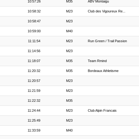
10:57:26
M35
ABV Montaigu
10:58:32
M23
Club des Vigoureux Re...
10:58:47
M23
10:59:00
M40
11:11:54
M23
Run Green / Trail Passion
11:14:56
M23
11:18:07
M35
Team Rmind
11:20:32
M35
Bordeaux Athletisme
11:20:57
M23
11:21:59
M23
11:22:32
M35
11:24:44
M23
Club Alpin Francais
11:25:49
M23
11:33:59
M40