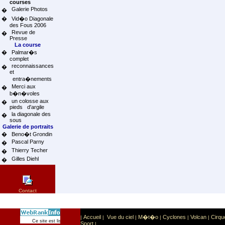
courses
Galerie Photos
�
�
Vid�o Diagonale
des Fous 2006
Revue de
�
Presse
La course
�
Palmar�s
complet
reconnaissances
�
et
entra�nements
Merci aux
�
b�n�voles
un colosse aux
�
pieds d'argile
la diagonale des
�
sous
Galerie de portraits
�
Beno�t Grondin
Pascal Parny
�
Thierry Techer
�
Gilles Diehl
�
Contact
Accueil
Vue du ciel
M�t�o
Cyclones
Volcan
Cirqu
|
|
|
|
|
|
Sport
Sports extr�mes
Ce site est list� dans la cat�gorie
:
Sport
|