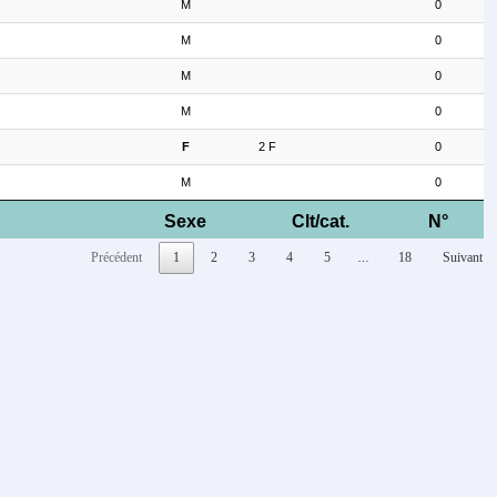
M
0
M
0
M
0
M
0
F
2 F
0
M
0
Sexe
Clt/cat.
N°
Précédent
1
2
3
4
5
18
Suivant
…