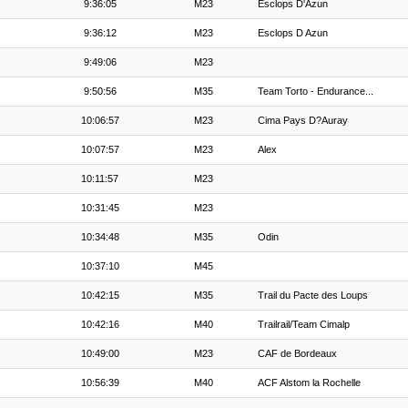
9:36:05
M23
Esclops D'Azun
9:36:12
M23
Esclops D Azun
9:49:06
M23
9:50:56
M35
Team Torto - Endurance...
10:06:57
M23
Cima Pays D?Auray
10:07:57
M23
Alex
10:11:57
M23
10:31:45
M23
10:34:48
M35
Odin
10:37:10
M45
10:42:15
M35
Trail du Pacte des Loups
10:42:16
M40
Trailrail/Team Cimalp
10:49:00
M23
CAF de Bordeaux
10:56:39
M40
ACF Alstom la Rochelle