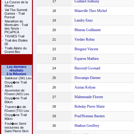
Guillard Anthony
17
-
La Course de la
Rhune
-
Val Tho Summit
Mainville Theo Michel
18
Games - Trail
Pursuit
Landry Enzo
19
-
Marathon du
Montcalm - Trail
des Novis -
Bluteau Guillaume
20
PICaPICA
-
TIGNES Trail
Verdier Robin
21
-
Trail des Etoiles
05
-
Trails Alpins du
Beugnot Vincent
22
Grand Bec
Esparon Mathieu
23
Les derniers
Busseuil Gwenael
24
résultats
à la Réunion
Descamps Etienne
25
-
Sakikour (SK) Leu
Oxyg�ne Trail
30km
Auriau Kelyan
26
-
Ascension de
l'Ouest (AO) Leu
Malmenaide Florent
27
Oxyg�ne Trail
60km
-
Bohelay Pierre Marie
28
Travers�e de
l'Ouest (TO) Leu
Oxyg�ne Trail
Prud'Homme Bastien
29
90km
-
Foul�es Semi
Mathon Geoffrey
30
nocturnes de
Saint Pierre 5km