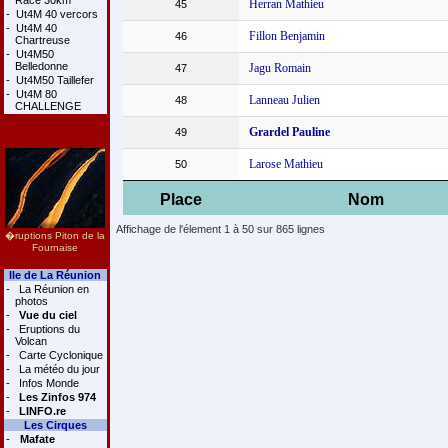
Race 30km
Herran Mathieu
45
-
Ut4M 40 vercors
-
Ut4M 40
Fillon Benjamin
46
Chartreuse
-
Ut4M50
Belledonne
Jagu Romain
47
-
Ut4M50 Taillefer
-
Ut4M 80
Lanneau Julien
48
CHALLENGE
Grardel Pauline
49
Larose Mathieu
50
Place
Nom
Affichage de l'élement 1 à 50 sur 865 lignes
�ruptions Piton de la
Fournaise
Ile de La Réunion
-
La Réunion en
photos
-
Vue du ciel
-
Eruptions du
Volcan
-
Carte Cyclonique
-
La météo du jour
-
Infos Monde
-
Les Zinfos 974
-
LINFO.re
Les Cirques
-
Mafate