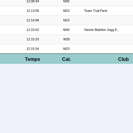
12:08:44
M35
12:13:58
M23
Team Trail Paris
12:14:08
M23
12:15:02
M40
Vienne Biathlon Jogg E...
12:15:33
W35
12:15:34
M23
Temps
Cat.
Club