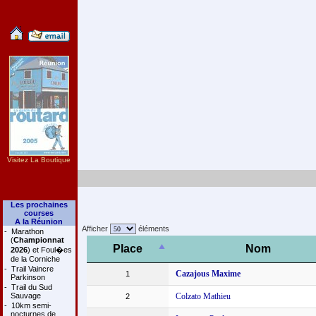
Visitez La Boutique
Les prochaines
courses
A la Réunion
Afficher
éléments
-
Marathon
(
Championnat
Place
Nom
2026
) et Foul�es
de la Corniche
-
Trail Vaincre
Cazajous Maxime
1
Parkinson
-
Trail du Sud
Sauvage
Colzato Mathieu
2
-
10km semi-
nocturnes de