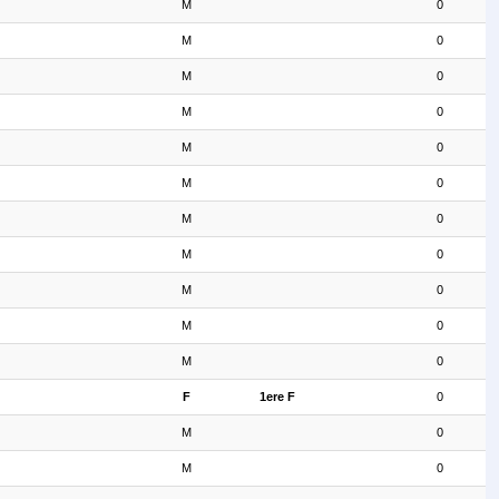
M
0
M
0
M
0
M
0
M
0
M
0
M
0
M
0
M
0
M
0
M
0
F
1ere F
0
M
0
M
0