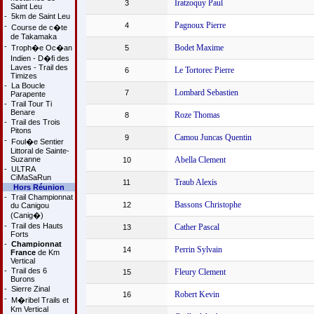
Iratzoquy Paul
3
Saint Leu
-
5km de Saint Leu
Pagnoux Pierre
4
-
Course de c�te
de Takamaka
-
Bodet Maxime
Troph�e Oc�an
5
Indien - D�fi des
Laves - Trail des
Le Tortorec Pierre
6
Timizes
-
La Boucle
Lombard Sebastien
7
Parapente
-
Trail Tour Ti
Benare
Roze Thomas
8
-
Trail des Trois
Pitons
Camou Juncas Quentin
9
-
Foul�e Sentier
Littoral de Sainte-
Suzanne
Abella Clement
10
-
ULTRA
CiMaSaRun
Traub Alexis
11
Hors Réunion
-
Trail Championnat
Bassons Christophe
12
du Canigou
(Canig�)
-
Trail des Hauts
Cather Pascal
13
Forts
-
Championnat
Perrin Sylvain
14
France
de Km
Vertical
-
Trail des 6
Fleury Clement
15
Burons
-
Sierre Zinal
Robert Kevin
16
-
M�ribel Trails et
Km Vertical