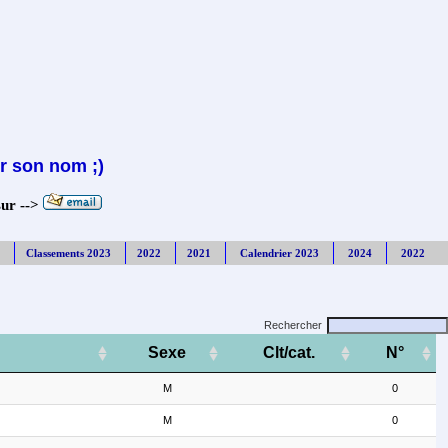
r son nom ;)
sur -->
Classements 2023
2022
2021
Calendrier 2023
2024
2022
Rechercher
Sexe
Clt/cat.
N°
M
0
M
0