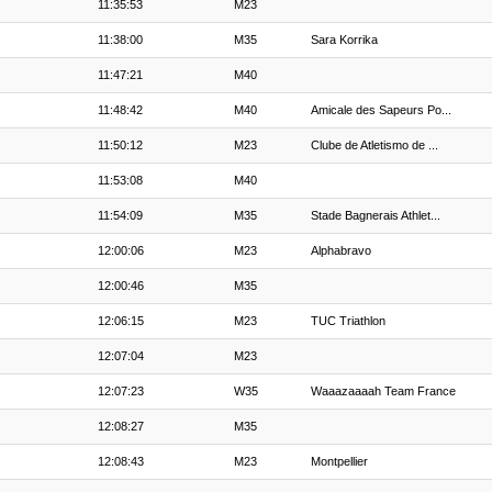
11:35:53
M23
11:38:00
M35
Sara Korrika
11:47:21
M40
11:48:42
M40
Amicale des Sapeurs Po...
11:50:12
M23
Clube de Atletismo de ...
11:53:08
M40
11:54:09
M35
Stade Bagnerais Athlet...
12:00:06
M23
Alphabravo
12:00:46
M35
12:06:15
M23
TUC Triathlon
12:07:04
M23
12:07:23
W35
Waaazaaaah Team France
12:08:27
M35
12:08:43
M23
Montpellier