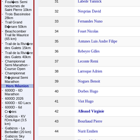
Labede Yannick
-
31
Foul�es Semi
nocturnes de
Saint Pierre 10km
Nesprias David
32
-
Trois Bassinoise
28km
Fernandes Nuno
33
-
Trail Grand
B�nare 50km
Fouet Nicolas
-
Beachcomber
34
Trail Ile Maurice
(65 km)
Antunes Luis Andre Filipe
35
-
Trail de la Rivi�re
des Galets 15km
Rebeyre Gilles
36
-
Trail de la Rivi�re
des Galets 40km
Leconte Remi
-
Championnat
37
Semi Marathon -
Course Open
Larroque Adrien
38
-
Championnat
R�gional Semi
Nogues Benoit
39
Marathon
Hors Réunion
-
6000D - 6D
Dorbes Hugo
40
Marathon
-
6000D 2026
Viot Hugo
41
-
6000D - 6D Lacs
-
6000D - 6d
Alleaud Virginie
42
Cr�tes
-
Gabizos - KV
l'Omi Agut (3.5
Bourliaud Pierre
43
km)
-
Gabizos - La
Nurit Emilien
44
Berbeillet (20 km)
-
Gabizos Sky