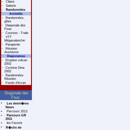
-
Cilaos
-
Salazie
-
Randonnées
Activités
-
Randonnées,
gîtes
-
Diagonale des
Fous
-
Courses - Trails
-
VTT
Mégavalanche
-
Parapente
-
Réunion
Aventures
Diaporamas
-
Eruption volcan
2002
-
Cyclone Dina
2002
-
Randonnées
Réunion
-
Fonds d'écran
Diagonale des
Fous
•
Les derni�res
News
•
Parcours 2012
•
Parcours GR
2011
•
les Favoris
•
R�cits de