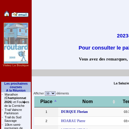
2023
Pour consulter le pa
Vous avez des remarques, co
Visitez La Boutique
La Salazi
Les prochaines
courses
A la Réunion
Afficher
éléments
-
Marathon
(
Championnat
Place
Nom
Te
2026
) et Foul�es
de la Corniche
-
Trail Vaincre
DURQUE Florian
1
03:
Parkinson
-
Trail du Sud
Sauvage
HOARAU Pierre
2
03:
-
10km semi-
nocturnes de