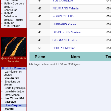
Race 30km
VOJT Alexandre
44
04:
-
Ut4M 40 vercors
-
Ut4M 40
NEUMANN Valentin
45
05:
Chartreuse
-
Ut4M50
ROBIN CELLIER
Belledonne
46
05:
-
Ut4M50 Taillefer
-
Ut4M 80
FERRARIS Vincent
47
05:
CHALLENGE
DESBORDES Maxime
48
05:
GERMANE Frederic
49
05:
PEDUZY Maxime
50
05:
Place
Nom
Te
�ruptions Piton de la
Fournaise
Affichage de l'élement 1 à 50 sur 300 lignes
Ile de La Réunion
-
La Réunion en
photos
-
Vue du ciel
-
Eruptions du
Volcan
-
Carte Cyclonique
-
La météo du jour
-
Infos Monde
-
Les Zinfos 974
-
LINFO.re
Les Cirques
-
Mafate