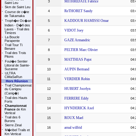
MITHRIDATE Fabrice
3
03:
Saint Leu
-
5km de Saint Leu
ReTHORET Sandy
4
03:
-
Course de c�te
de Takamaka
-
KADDOUR HAMISSI Omar
Troph�e Oc�an
5
03:
Indien - D�fi des
Laves - Trail des
VIDOT Joey
6
03:
Timizes
-
La Boucle
GAZE Armandric
7
03:
Parapente
-
Trail Tour Ti
Benare
PELTIER Marc Olivier
8
03:
-
Trail des Trois
Pitons
MATTHIAS Pajot
9
04:
-
Foul�e Sentier
Littoral de Sainte-
Suzanne
AUPIN Bertrand
10
04:
-
ULTRA
CiMaSaRun
VERDIER Robin
11
04:
Hors Réunion
-
Trail Championnat
HUBERT Jocelyn
12
04:
du Canigou
(Canig�)
-
Trail des Hauts
FERRERE Eddy
13
04:
Forts
-
Championnat
HYNDERICK Axel
14
04:
France
de Km
Vertical
-
Trail des 6
ROUX Mael
15
04:
Burons
-
Sierre Zinal
arnal wilfrid
16
04:
-
M�ribel Trails et
Km Vertical