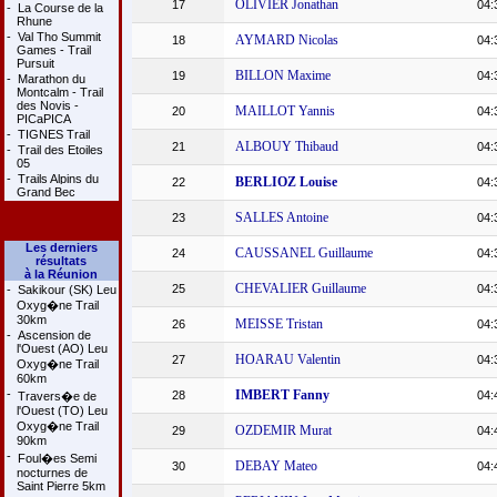
OLIVIER Jonathan
17
04:
-
La Course de la
Rhune
-
Val Tho Summit
AYMARD Nicolas
18
04:
Games - Trail
Pursuit
BILLON Maxime
19
04:
-
Marathon du
Montcalm - Trail
des Novis -
MAILLOT Yannis
20
04:
PICaPICA
-
TIGNES Trail
ALBOUY Thibaud
21
04:
-
Trail des Etoiles
05
-
Trails Alpins du
BERLIOZ Louise
22
04:
Grand Bec
SALLES Antoine
23
04:
Les derniers
CAUSSANEL Guillaume
24
04:
résultats
à la Réunion
CHEVALIER Guillaume
25
04:
-
Sakikour (SK) Leu
Oxyg�ne Trail
30km
MEISSE Tristan
26
04:
-
Ascension de
l'Ouest (AO) Leu
HOARAU Valentin
27
04:
Oxyg�ne Trail
60km
-
IMBERT Fanny
28
04:
Travers�e de
l'Ouest (TO) Leu
Oxyg�ne Trail
OZDEMIR Murat
29
04:
90km
-
Foul�es Semi
DEBAY Mateo
30
04:
nocturnes de
Saint Pierre 5km