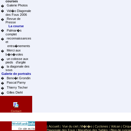
courses
Galerie Photos
�
�
Vid�o Diagonale
des Fous 2006
Revue de
�
Presse
La course
�
Palmar�s
complet
reconnaissances
�
et
entra�nements
Merci aux
�
b�n�voles
un colosse aux
�
pieds d'argile
la diagonale des
�
sous
Galerie de portraits
�
Beno�t Grondin
Pascal Parny
�
Thierry Techer
�
Gilles Diehl
�
Contact
Accueil
Vue du ciel
M�t�o
Cyclones
Volcan
Cirqu
|
|
|
|
|
|
Sport
Sports extr�mes
Ce site est list� dans la cat�gorie
:
Diagonale des Fous
Marathon des Sables
Blog de runrai
|
|