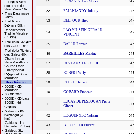
PERIANIN Jean Maurice
-
31
04:
Foul�es Semi
nocturnes de
Saint Pierre 10km
PAJANIANDY Johnny
32
04:
-
Trois Bassinoise
28km
DELFOUR Theo
33
04:
-
Trail Grand
B�nare 50km
LAO YIP SEIN GERALD
-
Beachcomber
34
04:
Trail Ile Maurice
VINCENT
(65 km)
-
Trail de la Rivi�re
BALLU Romain
35
04:
des Galets 15km
-
Trail de la Rivi�re
BAREILLES Marine
36
04:
des Galets 40km
-
Championnat
Semi Marathon -
DEVEAUX FREDERIC
37
04:
Course Open
-
Championnat
ROBERT Willy
38
04:
R�gional Semi
Marathon
PAUSE Clement
Hors Réunion
39
04:
-
6000D - 6D
Marathon
GOBARD Francois
40
04:
-
6000D 2026
-
6000D - 6D Lacs
LUCAS DE PESLOUAN Pierre
-
6000D - 6d
41
04:
Olivier
Cr�tes
-
Gabizos - KV
l'Omi Agut (3.5
LE GUENNEC Yohann
42
04:
km)
-
Gabizos - La
BOUTELIER Florent
43
04:
Berbeillet (20 km)
-
Gabizos Sky