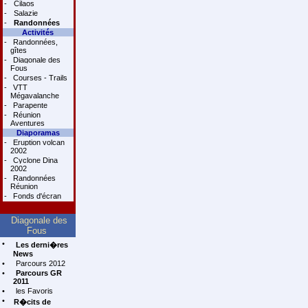
-
Cilaos
-
Salazie
-
Randonnées
Activités
-
Randonnées,
gîtes
-
Diagonale des
Fous
-
Courses - Trails
-
VTT
Mégavalanche
-
Parapente
-
Réunion
Aventures
Diaporamas
-
Eruption volcan
2002
-
Cyclone Dina
2002
-
Randonnées
Réunion
-
Fonds d'écran
Diagonale des
Fous
•
Les derni�res
News
•
Parcours 2012
•
Parcours GR
2011
•
les Favoris
•
R�cits de