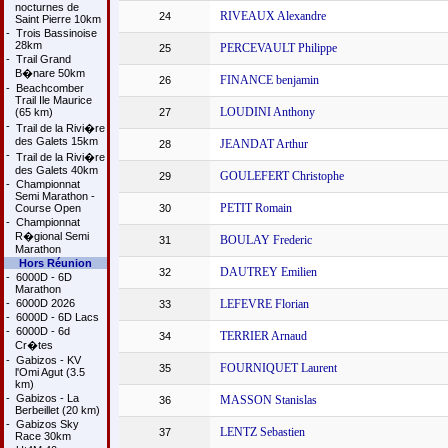
nocturnes de
RIVEAUX Alexandre
24
Saint Pierre 10km
-
Trois Bassinoise
28km
PERCEVAULT Philippe
25
-
Trail Grand
B�nare 50km
FINANCE benjamin
26
-
Beachcomber
Trail Ile Maurice
LOUDINI Anthony
(65 km)
27
-
Trail de la Rivi�re
des Galets 15km
JEANDAT Arthur
28
-
Trail de la Rivi�re
des Galets 40km
GOULEFERT Christophe
29
-
Championnat
Semi Marathon -
PETIT Romain
Course Open
30
-
Championnat
R�gional Semi
BOULAY Frederic
31
Marathon
Hors Réunion
DAUTREY Emilien
32
-
6000D - 6D
Marathon
-
6000D 2026
LEFEVRE Florian
33
-
6000D - 6D Lacs
-
6000D - 6d
TERRIER Arnaud
34
Cr�tes
-
Gabizos - KV
FOURNIQUET Laurent
35
l'Omi Agut (3.5
km)
-
Gabizos - La
MASSON Stanislas
36
Berbeillet (20 km)
-
Gabizos Sky
LENTZ Sebastien
37
Race 30km