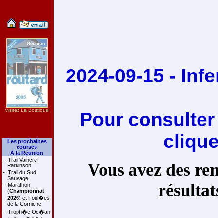
2024-09-15 - Inf
Visitez La Boutique
Pour consulter
cliqu
Les prochaines
courses
A la Réunion
-
Trail Vaincre
Vous avez des rem
Parkinson
-
Trail du Sud
Sauvage
résultat
-
Marathon
(
Championnat
2026
) et Foul�es
de la Corniche
-
Troph�e Oc�an