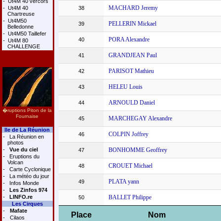
-
Ut4M 40 vercors
MACHARD Jeremy
-
Ut4M 40
38
Chartreuse
-
Ut4M50
PELLERIN Mickael
39
Belledonne
-
Ut4M50 Taillefer
PORA Alexandre
40
-
Ut4M 80
CHALLENGE
GRANDJEAN Paul
41
PARISOT Mathieu
42
HELEU Louis
43
ARNOULD Daniel
44
�ruptions Piton de la
Fournaise
MARCHEGAY Alexandre
45
Ile de La Réunion
COLPIN Joffrey
46
-
La Réunion en
photos
-
Vue du ciel
BONHOMME Geoffrey
47
-
Eruptions du
Volcan
CROUET Michael
48
-
Carte Cyclonique
-
La météo du jour
PLATA yann
49
-
Infos Monde
-
Les Zinfos 974
-
LINFO.re
BALLET Philippe
50
Les Cirques
-
Mafate
Place
Nom
-
Cilaos