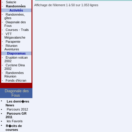
-
Salazie
Affichage de l'élement 1 à 50 sur 1.053 lignes
-
Randonnées
Activités
-
Randonnées,
gîtes
-
Diagonale des
Fous
-
Courses - Trails
-
VTT
Mégavalanche
-
Parapente
-
Réunion
Aventures
Diaporamas
-
Eruption volcan
2002
-
Cyclone Dina
2002
-
Randonnées
Réunion
-
Fonds d'écran
Diagonale des
Fous
•
Les derni�res
News
•
Parcours 2012
•
Parcours GR
2011
•
les Favoris
•
R�cits de
courses