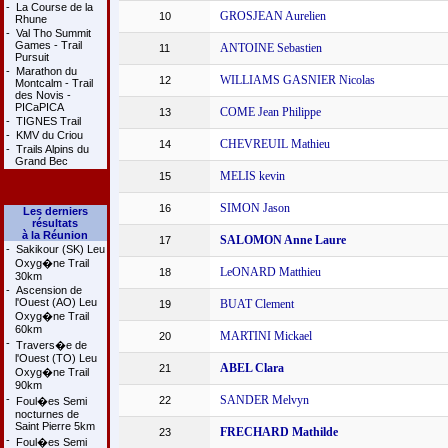
-
La Course de la
GROSJEAN Aurelien
10
Rhune
-
Val Tho Summit
Games - Trail
ANTOINE Sebastien
11
Pursuit
-
Marathon du
WILLIAMS GASNIER Nicolas
12
Montcalm - Trail
des Novis -
PICaPICA
COME Jean Philippe
13
-
TIGNES Trail
-
KMV du Criou
CHEVREUIL Mathieu
14
-
Trails Alpins du
Grand Bec
MELIS kevin
15
SIMON Jason
16
Les derniers
résultats
à la Réunion
SALOMON Anne Laure
17
-
Sakikour (SK) Leu
Oxyg�ne Trail
LeONARD Matthieu
18
30km
-
Ascension de
l'Ouest (AO) Leu
BUAT Clement
19
Oxyg�ne Trail
60km
MARTINI Mickael
20
-
Travers�e de
l'Ouest (TO) Leu
ABEL Clara
21
Oxyg�ne Trail
90km
-
SANDER Melvyn
22
Foul�es Semi
nocturnes de
Saint Pierre 5km
FRECHARD Mathilde
23
-
Foul�es Semi