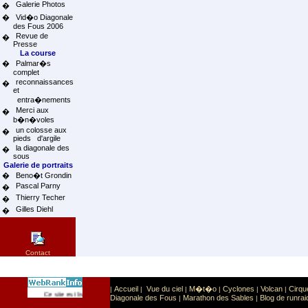
Galerie Photos
�
�
Vid�o Diagonale
des Fous 2006
Revue de
�
Presse
La course
�
Palmar�s
complet
reconnaissances
�
et
entra�nements
Merci aux
�
b�n�voles
un colosse aux
�
pieds d'argile
la diagonale des
�
sous
Galerie de portraits
�
Beno�t Grondin
Pascal Parny
�
Thierry Techer
�
Gilles Diehl
�
Contact
Accueil
Vue du ciel
M�t�o
Cyclones
Volcan
Cirqu
|
|
|
|
|
|
Sport
Sports extr�mes
Ce site est list� dans la cat�gorie
:
Diagonale des Fous
Marathon des Sables
Blog de runrai
|
|