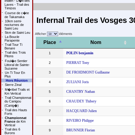
Indien - D�fi des
Laves - Trail des
Timizes
-
Course de c�te
de Takamaka
Infernal Trail des Vosges 
-
10km semi-
nocturnes de
Saint Leu
-
5km de Saint Leu
Afficher
éléments
-
La Boucle
Parapente
Place
Nom
-
Trail Tour Ti
Benare
-
Trail des Trois
POLIN benjamin
1
Pitons
-
Foul�e Sentier
PIERRAT Tony
2
Littoral de Sainte-
Suzanne
DE FROIDMONT Guillaume
3
-
Un Ti Tour En
Plus
Hors Réunion
ZULIANI Joris
4
-
Sierre Zinal
-
M�ribel Trails et
CHANTRY Nathan
5
Km Vertical
-
Trail Championnat
CHAUDEY Thibery
du Canigou
6
(Canig�)
-
Trail des Hauts
HACQUARD Julien
7
Forts
-
Championnat
RIVEIRO Philippe
8
France
de Km
Vertical
-
Trail des 6
BRUNNER Florian
9
Burons