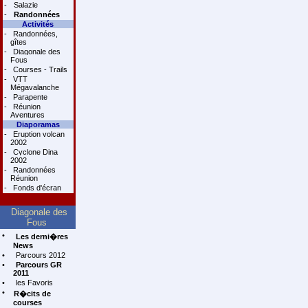
-
Salazie
-
Randonnées
Activités
-
Randonnées,
gîtes
-
Diagonale des
Fous
-
Courses - Trails
-
VTT
Mégavalanche
-
Parapente
-
Réunion
Aventures
Diaporamas
-
Eruption volcan
2002
-
Cyclone Dina
2002
-
Randonnées
Réunion
-
Fonds d'écran
Diagonale des
Fous
•
Les derni�res
News
•
Parcours 2012
•
Parcours GR
2011
•
les Favoris
•
R�cits de
courses