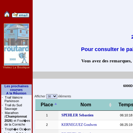
Pour consulter le pa
Vous avez des remarques, co
Visitez La Boutique
6000D 
Les prochaines
courses
A la Réunion
Afficher
éléments
-
Trail Vaincre
Parkinson
Place
Nom
Temp
-
Trail du Sud
Sauvage
-
Marathon
SPEHLER Sebastien
1
06:10:18
(
Championnat
2026
) et Foul�es
de la Corniche
KERNEGUEZ Goulwen
2
06:25:19
-
Troph�e Oc�an