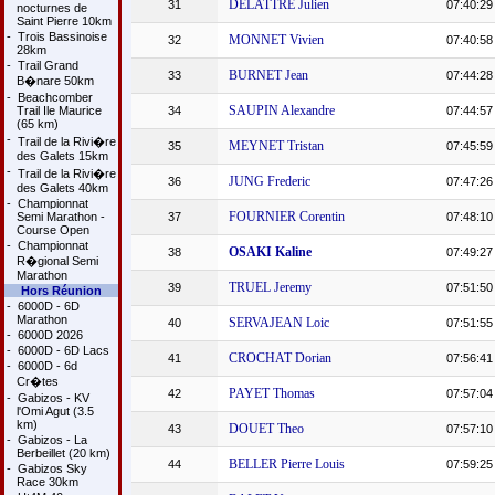
DELATTRE Julien
31
07:40:29
nocturnes de
Saint Pierre 10km
-
Trois Bassinoise
MONNET Vivien
32
07:40:58
28km
-
Trail Grand
BURNET Jean
33
07:44:28
B�nare 50km
-
Beachcomber
SAUPIN Alexandre
Trail Ile Maurice
34
07:44:57
(65 km)
-
Trail de la Rivi�re
MEYNET Tristan
35
07:45:59
des Galets 15km
-
Trail de la Rivi�re
JUNG Frederic
36
07:47:26
des Galets 40km
-
Championnat
FOURNIER Corentin
Semi Marathon -
37
07:48:10
Course Open
-
Championnat
OSAKI Kaline
38
07:49:27
R�gional Semi
Marathon
TRUEL Jeremy
39
07:51:50
Hors Réunion
-
6000D - 6D
Marathon
SERVAJEAN Loic
40
07:51:55
-
6000D 2026
-
6000D - 6D Lacs
CROCHAT Dorian
41
07:56:41
-
6000D - 6d
Cr�tes
PAYET Thomas
42
07:57:04
-
Gabizos - KV
l'Omi Agut (3.5
km)
DOUET Theo
43
07:57:10
-
Gabizos - La
Berbeillet (20 km)
BELLER Pierre Louis
44
07:59:25
-
Gabizos Sky
Race 30km