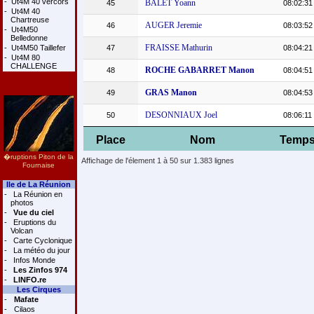
-
Ut4M 40 vercors
BALET Yoann
45
08:02:31
-
Ut4M 40
Chartreuse
AUGER Jeremie
46
08:03:52
-
Ut4M50
Belledonne
FRAISSE Mathurin
-
Ut4M50 Taillefer
47
08:04:21
-
Ut4M 80
CHALLENGE
ROCHE GABARRET Manon
48
08:04:51
GRAS Manon
49
08:04:53
DESONNIAUX Joel
50
08:06:11
Place
Nom
Temp
�ruptions Piton de la
Affichage de l'élement 1 à 50 sur 1.383 lignes
Fournaise
Ile de La Réunion
-
La Réunion en
photos
-
Vue du ciel
-
Eruptions du
Volcan
-
Carte Cyclonique
-
La météo du jour
-
Infos Monde
-
Les Zinfos 974
-
LINFO.re
Les Cirques
-
Mafate
-
Cilaos