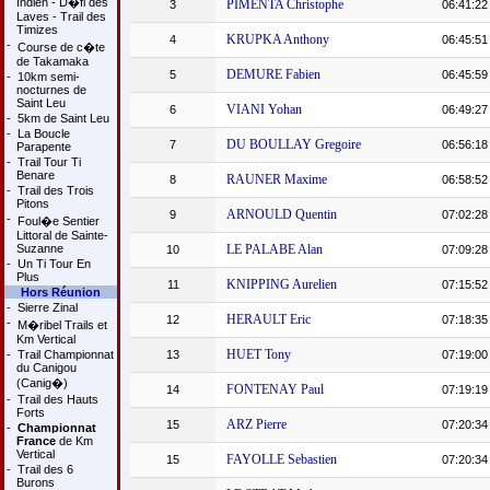
Indien - D�fi des
PIMENTA Christophe
3
06:41:22
Laves - Trail des
Timizes
KRUPKA Anthony
4
06:45:51
-
Course de c�te
de Takamaka
DEMURE Fabien
5
06:45:59
-
10km semi-
nocturnes de
Saint Leu
VIANI Yohan
6
06:49:27
-
5km de Saint Leu
-
La Boucle
DU BOULLAY Gregoire
7
06:56:18
Parapente
-
Trail Tour Ti
Benare
RAUNER Maxime
8
06:58:52
-
Trail des Trois
Pitons
ARNOULD Quentin
9
07:02:28
-
Foul�e Sentier
Littoral de Sainte-
Suzanne
LE PALABE Alan
10
07:09:28
-
Un Ti Tour En
Plus
KNIPPING Aurelien
11
07:15:52
Hors Réunion
-
Sierre Zinal
HERAULT Eric
12
07:18:35
-
M�ribel Trails et
Km Vertical
HUET Tony
-
Trail Championnat
13
07:19:00
du Canigou
(Canig�)
FONTENAY Paul
14
07:19:19
-
Trail des Hauts
Forts
ARZ Pierre
15
07:20:34
-
Championnat
France
de Km
Vertical
FAYOLLE Sebastien
15
07:20:34
-
Trail des 6
Burons