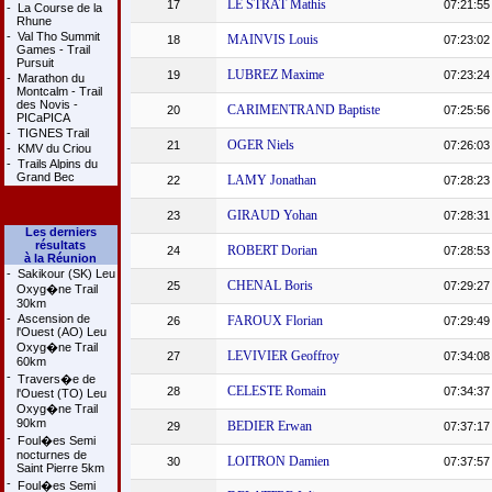
LE STRAT Mathis
17
07:21:55
-
La Course de la
Rhune
-
Val Tho Summit
MAINVIS Louis
18
07:23:02
Games - Trail
Pursuit
LUBREZ Maxime
19
07:23:24
-
Marathon du
Montcalm - Trail
des Novis -
CARIMENTRAND Baptiste
20
07:25:56
PICaPICA
-
TIGNES Trail
OGER Niels
21
07:26:03
-
KMV du Criou
-
Trails Alpins du
Grand Bec
LAMY Jonathan
22
07:28:23
GIRAUD Yohan
23
07:28:31
Les derniers
résultats
ROBERT Dorian
24
07:28:53
à la Réunion
-
Sakikour (SK) Leu
CHENAL Boris
25
07:29:27
Oxyg�ne Trail
30km
-
Ascension de
FAROUX Florian
26
07:29:49
l'Ouest (AO) Leu
Oxyg�ne Trail
LEVIVIER Geoffroy
27
07:34:08
60km
-
Travers�e de
CELESTE Romain
28
07:34:37
l'Ouest (TO) Leu
Oxyg�ne Trail
90km
BEDIER Erwan
29
07:37:17
-
Foul�es Semi
nocturnes de
LOITRON Damien
30
07:37:57
Saint Pierre 5km
-
Foul�es Semi