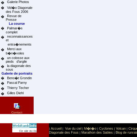
Galerie Photos
�
�
Vid�o Diagonale
des Fous 2006
Revue de
�
Presse
La course
�
Palmar�s
complet
reconnaissances
�
et
entra�nements
Merci aux
�
b�n�voles
un colosse aux
�
pieds d'argile
la diagonale des
�
sous
Galerie de portraits
�
Beno�t Grondin
Pascal Parny
�
Thierry Techer
�
Gilles Diehl
�
Contact
Accueil
Vue du ciel
M�t�o
Cyclones
Volcan
Cirqu
|
|
|
|
|
|
Sport
Sports extr�mes
Ce site est list� dans la cat�gorie
:
Diagonale des Fous
Marathon des Sables
Blog de runrai
|
|