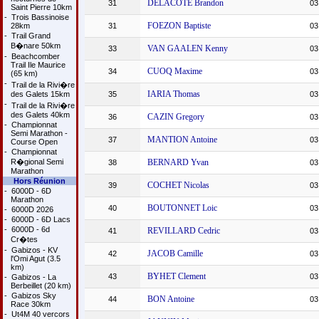
DELACOTE Brandon
31
03
Saint Pierre 10km
-
Trois Bassinoise
FOEZON Baptiste
28km
31
03
-
Trail Grand
B�nare 50km
VAN GAALEN Kenny
33
03
-
Beachcomber
Trail Ile Maurice
CUOQ Maxime
34
03
(65 km)
-
Trail de la Rivi�re
IARIA Thomas
des Galets 15km
35
03
-
Trail de la Rivi�re
des Galets 40km
CAZIN Gregory
36
03
-
Championnat
Semi Marathon -
MANTION Antoine
37
03
Course Open
-
Championnat
R�gional Semi
BERNARD Yvan
38
03
Marathon
Hors Réunion
COCHET Nicolas
39
03
-
6000D - 6D
Marathon
BOUTONNET Loic
40
03
-
6000D 2026
-
6000D - 6D Lacs
-
6000D - 6d
REVILLARD Cedric
41
03
Cr�tes
-
Gabizos - KV
JACOB Camille
42
03
l'Omi Agut (3.5
km)
BYHET Clement
43
03
-
Gabizos - La
Berbeillet (20 km)
-
Gabizos Sky
BON Antoine
44
03
Race 30km
-
Ut4M 40 vercors