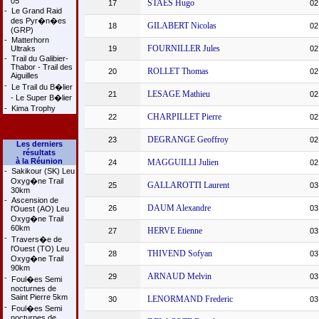
05
STAES Hugo
17
02
-
Le Grand Raid
des Pyr�n�es
GILABERT Nicolas
18
02
(GRP)
-
Matterhorn
FOURNILLER Jules
Ultraks
19
02
-
Trail du Galibier-
Thabor - Trail des
ROLLET Thomas
20
02
Aiguilles
-
Le Trail du B�lier
LESAGE Mathieu
21
02
- Le Super B�lier
-
Kima Trophy
CHARPILLET Pierre
22
02
DEGRANGE Geoffroy
23
02
Les derniers
résultats
à la Réunion
MAGGUILLI Julien
24
02
-
Sakikour (SK) Leu
Oxyg�ne Trail
GALLAROTTI Laurent
25
03
30km
-
Ascension de
DAUM Alexandre
26
03
l'Ouest (AO) Leu
Oxyg�ne Trail
60km
HERVE Etienne
27
03
-
Travers�e de
l'Ouest (TO) Leu
THIVEND Sofyan
28
03
Oxyg�ne Trail
90km
ARNAUD Melvin
29
03
-
Foul�es Semi
nocturnes de
Saint Pierre 5km
LENORMAND Frederic
30
03
-
Foul�es Semi
nocturnes de