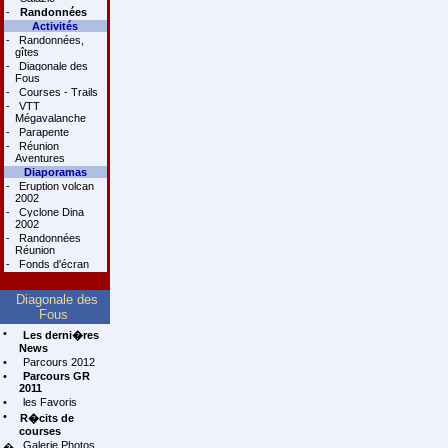
-
Randonnées
Activités
-
Randonnées,
gîtes
-
Diagonale des
Fous
-
Courses - Trails
-
VTT
Mégavalanche
-
Parapente
-
Réunion
Aventures
Diaporamas
-
Eruption volcan
2002
-
Cyclone Dina
2002
-
Randonnées
Réunion
-
Fonds d'écran
Diagonale des
Fous
•
Les derni�res
News
•
Parcours 2012
•
Parcours GR
2011
•
les Favoris
•
R�cits de
courses
Galerie Photos
�