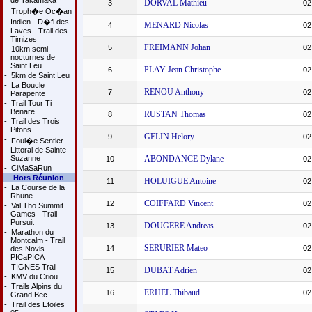
de Takamaka
DORVAL Mathieu
3
02
-
Troph�e Oc�an
Indien - D�fi des
MENARD Nicolas
4
02
Laves - Trail des
Timizes
FREIMANN Johan
5
02
-
10km semi-
nocturnes de
Saint Leu
PLAY Jean Christophe
6
02
-
5km de Saint Leu
-
La Boucle
RENOU Anthony
7
02
Parapente
-
Trail Tour Ti
Benare
RUSTAN Thomas
8
02
-
Trail des Trois
Pitons
GELIN Helory
9
02
-
Foul�e Sentier
Littoral de Sainte-
Suzanne
ABONDANCE Dylane
10
02
-
CiMaSaRun
Hors Réunion
HOLUIGUE Antoine
11
02
-
La Course de la
Rhune
COIFFARD Vincent
12
02
-
Val Tho Summit
Games - Trail
Pursuit
DOUGERE Andreas
13
02
-
Marathon du
Montcalm - Trail
SERURIER Mateo
14
02
des Novis -
PICaPICA
-
TIGNES Trail
DUBAT Adrien
15
02
-
KMV du Criou
-
Trails Alpins du
ERHEL Thibaud
16
02
Grand Bec
-
Trail des Etoiles