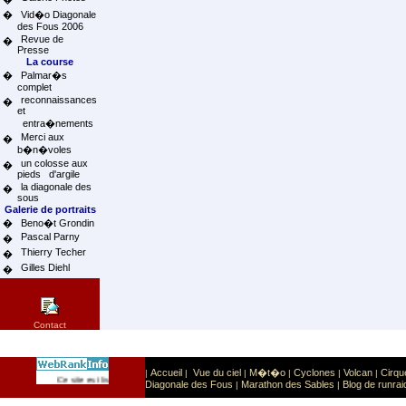
�
Vid�o Diagonale
des Fous 2006
Revue de
�
Presse
La course
�
Palmar�s
complet
reconnaissances
�
et
entra�nements
Merci aux
�
b�n�voles
un colosse aux
�
pieds d'argile
la diagonale des
�
sous
Galerie de portraits
�
Beno�t Grondin
Pascal Parny
�
Thierry Techer
�
Gilles Diehl
�
Contact
Accueil
Vue du ciel
M�t�o
Cyclones
Volcan
Cirqu
|
|
|
|
|
|
Sport
Sports extr�mes
Ce site est list� dans la cat�gorie
:
Diagonale des Fous
Marathon des Sables
Blog de runrai
|
|