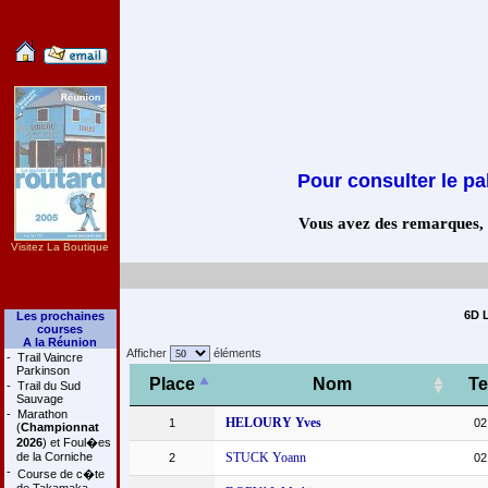
Pour consulter le pa
Vous avez des remarques, co
Visitez La Boutique
6D L
Les prochaines
courses
A la Réunion
Afficher
éléments
-
Trail Vaincre
Parkinson
Place
Nom
T
-
Trail du Sud
Sauvage
-
Marathon
HELOURY Yves
1
02
(
Championnat
2026
) et Foul�es
de la Corniche
STUCK Yoann
2
02
-
Course de c�te