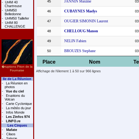
JANNIN Maxime
45
03
-
Ut4M 40
Chartreuse
-
Ut4M50
CUBAYNES Maelys
46
03
Belledonne
-
Ut4M50 Taillefer
OUGIER SIMONIN Laurent
47
03
-
Ut4M 80
CHALLENGE
CHELLOUG Manon
48
03
NELIN Fabien
49
03
BROUZES Stephane
50
03
Place
Nom
T
�ruptions Piton de la
Fournaise
Affichage de l'élement 1 à 50 sur 966 lignes
Ile de La Réunion
-
La Réunion en
photos
-
Vue du ciel
-
Eruptions du
Volcan
-
Carte Cyclonique
-
La météo du jour
-
Infos Monde
-
Les Zinfos 974
-
LINFO.re
Les Cirques
-
Mafate
-
Cilaos
-
Salazie