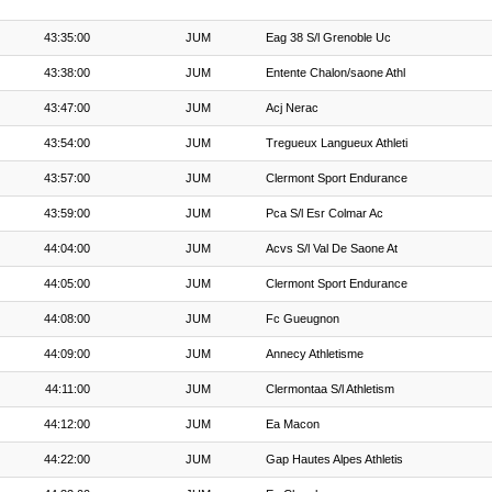
43:35:00
JUM
Eag 38 S/l Grenoble Uc
43:38:00
JUM
Entente Chalon/saone Athl
43:47:00
JUM
Acj Nerac
43:54:00
JUM
Tregueux Langueux Athleti
43:57:00
JUM
Clermont Sport Endurance
43:59:00
JUM
Pca S/l Esr Colmar Ac
44:04:00
JUM
Acvs S/l Val De Saone At
44:05:00
JUM
Clermont Sport Endurance
44:08:00
JUM
Fc Gueugnon
44:09:00
JUM
Annecy Athletisme
44:11:00
JUM
Clermontaa S/l Athletism
44:12:00
JUM
Ea Macon
44:22:00
JUM
Gap Hautes Alpes Athletis