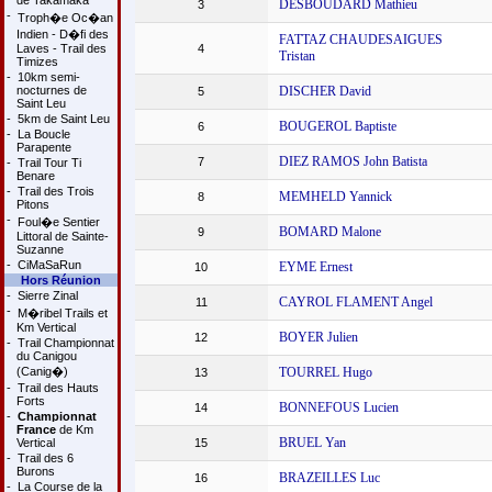
de Takamaka
DESBOUDARD Mathieu
3
-
Troph�e Oc�an
Indien - D�fi des
FATTAZ CHAUDESAIGUES
Laves - Trail des
4
Tristan
Timizes
-
10km semi-
nocturnes de
DISCHER David
5
Saint Leu
-
5km de Saint Leu
BOUGEROL Baptiste
6
-
La Boucle
Parapente
DIEZ RAMOS John Batista
7
-
Trail Tour Ti
Benare
-
Trail des Trois
MEMHELD Yannick
8
Pitons
-
Foul�e Sentier
BOMARD Malone
9
Littoral de Sainte-
Suzanne
-
CiMaSaRun
EYME Ernest
10
Hors Réunion
-
Sierre Zinal
CAYROL FLAMENT Angel
11
-
M�ribel Trails et
Km Vertical
BOYER Julien
12
-
Trail Championnat
du Canigou
(Canig�)
TOURREL Hugo
13
-
Trail des Hauts
Forts
BONNEFOUS Lucien
14
-
Championnat
France
de Km
BRUEL Yan
Vertical
15
-
Trail des 6
Burons
BRAZEILLES Luc
16
-
La Course de la