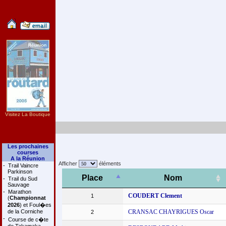
Visitez La Boutique
Les prochaines
courses
A la Réunion
Afficher
éléments
-
Trail Vaincre
Parkinson
Place
Nom
-
Trail du Sud
Sauvage
-
Marathon
COUDERT Clement
1
(
Championnat
2026
) et Foul�es
de la Corniche
CRANSAC CHAYRIGUES Oscar
2
-
Course de c�te