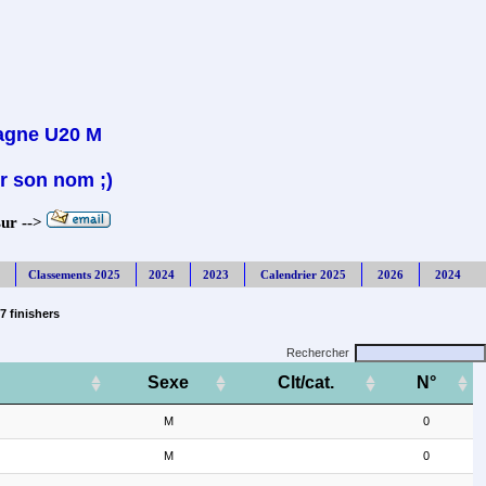
tagne U20 M
r son nom ;)
sur -->
Classements 2025
2024
2023
Calendrier 2025
2026
2024
 finishers
Rechercher
Sexe
Clt/cat.
N°
M
0
M
0