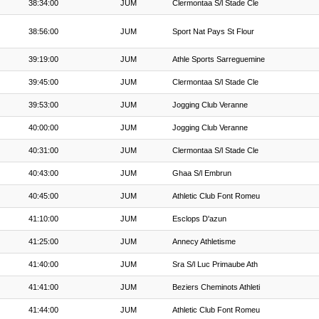
38:34:00
JUM
Clermontaa S/l Stade Cle
38:56:00
JUM
Sport Nat Pays St Flour
39:19:00
JUM
Athle Sports Sarreguemine
39:45:00
JUM
Clermontaa S/l Stade Cle
39:53:00
JUM
Jogging Club Veranne
40:00:00
JUM
Jogging Club Veranne
40:31:00
JUM
Clermontaa S/l Stade Cle
40:43:00
JUM
Ghaa S/l Embrun
40:45:00
JUM
Athletic Club Font Romeu
41:10:00
JUM
Esclops D'azun
41:25:00
JUM
Annecy Athletisme
41:40:00
JUM
Sra S/l Luc Primaube Ath
41:41:00
JUM
Beziers Cheminots Athleti
41:44:00
JUM
Athletic Club Font Romeu