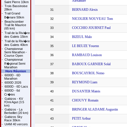
Alexandre
Saint Pierre 10km
-
Trois Bassinoise
28km
BERNARD Alexis
31
-
Trail Grand
B�nare 50km
NICOLIER NOUVEAU Tom
32
-
Beachcomber
Trail Ile Maurice
COCCHIO JOURNET Paul
33
(65 km)
-
Trail de la Rivi�re
des Galets 15km
BIZEUL Malo
34
-
Trail de la Rivi�re
des Galets 40km
LE BEUZE Youenn
35
-
Championnat
Semi Marathon -
RAMBAUD Louison
36
Course Open
-
Championnat
R�gional Semi
BABOUX GARNIER Solal
37
Marathon
Hors Réunion
BOUSCAYROL Nemo
38
-
6000D - 6D
Marathon
REYMOND Liam
39
-
6000D 2026
-
6000D - 6D Lacs
-
6000D - 6d
DUSANTER Mateis
40
Cr�tes
-
Gabizos - KV
CHOUVY Romain
41
l'Omi Agut (3.5
km)
BRINGER ALADAME Augustin
-
Gabizos - La
42
Berbeillet (20 km)
-
Gabizos Sky
PETIT Arthur
43
Race 30km
-
Ut4M 40 vercors