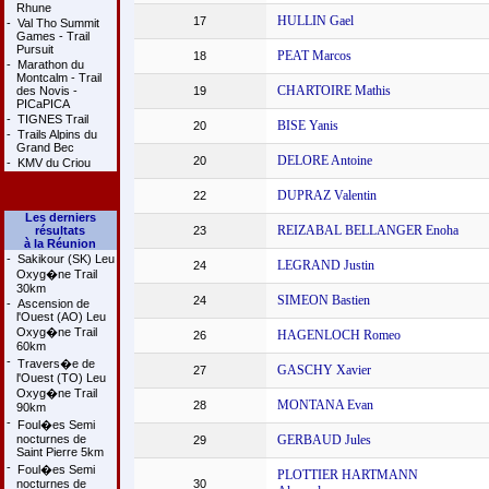
Rhune
HULLIN Gael
17
-
Val Tho Summit
Games - Trail
Pursuit
PEAT Marcos
18
-
Marathon du
Montcalm - Trail
CHARTOIRE Mathis
des Novis -
19
PICaPICA
-
TIGNES Trail
BISE Yanis
20
-
Trails Alpins du
Grand Bec
DELORE Antoine
20
-
KMV du Criou
DUPRAZ Valentin
22
Les derniers
REIZABAL BELLANGER Enoha
résultats
23
à la Réunion
-
Sakikour (SK) Leu
LEGRAND Justin
24
Oxyg�ne Trail
30km
SIMEON Bastien
24
-
Ascension de
l'Ouest (AO) Leu
Oxyg�ne Trail
HAGENLOCH Romeo
26
60km
-
Travers�e de
GASCHY Xavier
27
l'Ouest (TO) Leu
Oxyg�ne Trail
MONTANA Evan
28
90km
-
Foul�es Semi
nocturnes de
GERBAUD Jules
29
Saint Pierre 5km
-
Foul�es Semi
PLOTTIER HARTMANN
nocturnes de
30