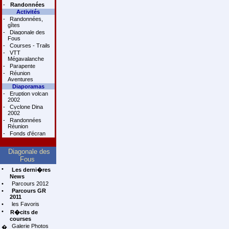
-
Randonnées
Activités
-
Randonnées,
gîtes
-
Diagonale des
Fous
-
Courses - Trails
-
VTT
Mégavalanche
-
Parapente
-
Réunion
Aventures
Diaporamas
-
Eruption volcan
2002
-
Cyclone Dina
2002
-
Randonnées
Réunion
-
Fonds d'écran
Diagonale des
Fous
•
Les derni�res
News
•
Parcours 2012
•
Parcours GR
2011
•
les Favoris
•
R�cits de
courses
Galerie Photos
�