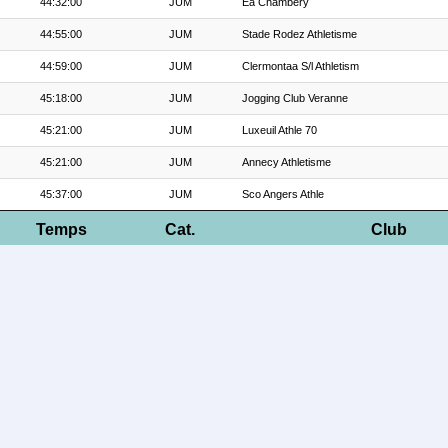
44:32:00
JUM
Ea Chambery
44:55:00
JUM
Stade Rodez Athletisme
44:59:00
JUM
Clermontaa S/l Athletism
45:18:00
JUM
Jogging Club Veranne
45:21:00
JUM
Luxeuil Athle 70
45:21:00
JUM
Annecy Athletisme
45:37:00
JUM
Sco Angers Athle
Temps
Cat.
Club