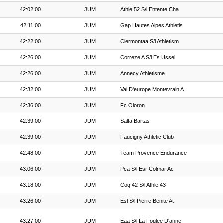
42:02:00
JUM
Athle 52 S/l Entente Cha
42:11:00
JUM
Gap Hautes Alpes Athletis
42:22:00
JUM
Clermontaa S/l Athletism
42:26:00
JUM
Correze A S/l Es Ussel
42:26:00
JUM
Annecy Athletisme
42:32:00
JUM
Val D'europe Montevrain A
42:36:00
JUM
Fc Oloron
42:39:00
JUM
Salta Bartas
42:39:00
JUM
Faucigny Athletic Club
42:48:00
JUM
Team Provence Endurance
43:06:00
JUM
Pca S/l Esr Colmar Ac
43:18:00
JUM
Coq 42 S/l Athle 43
43:26:00
JUM
Esl S/l Pierre Benite At
43:27:00
JUM
Eaa S/l La Foulee D'anne