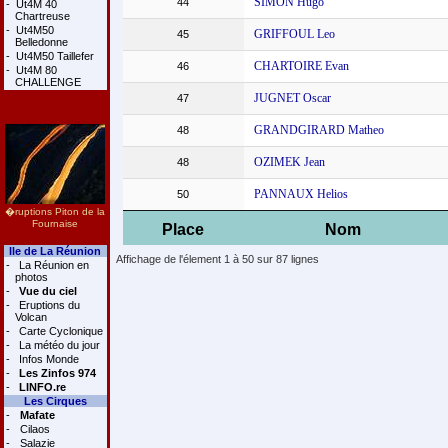
SIMON Hugo
44
-
Ut4M 40
Chartreuse
-
Ut4M50
GRIFFOUL Leo
45
Belledonne
-
Ut4M50 Taillefer
CHARTOIRE Evan
46
-
Ut4M 80
CHALLENGE
JUGNET Oscar
47
GRANDGIRARD Matheo
48
OZIMEK Jean
48
PANNAUX Helios
50
�ruptions Piton de la
Fournaise
Place
Nom
Ile de La Réunion
Affichage de l'élement 1 à 50 sur 87 lignes
-
La Réunion en
photos
-
Vue du ciel
-
Eruptions du
Volcan
-
Carte Cyclonique
-
La météo du jour
-
Infos Monde
-
Les Zinfos 974
-
LINFO.re
Les Cirques
-
Mafate
-
Cilaos
-
Salazie