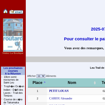
2025-07
Pour consulter le pa
Vous avez des remarques, co
Visitez La Boutique
Leu Trail de
Les prochaines
courses
A la Réunion
Afficher
éléments
-
10km semi-
nocturnes de
Place
Nom
T
Saint Leu
-
Troph�e Oc�an
Indien - D�fi des
PETIT LOUAN
1
0
Laves - Trail des
Timizes
CARIOU Alexandre
2
0
-
Course de c�te
de Takamaka