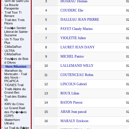
-
5km de Saint Leu
HOARAU Thomas
3
0
-
La Boucle
Parapente
COUDERC Elie
4
0
-
Trail Tour Ti
Benare
DALLEAU JEAN PIERRE
5
0
-
Trail des Trois
Pitons
-
Foul�e Sentier
PAYET Claudy Marino
6
0
Littoral de Sainte-
Suzanne
VIOLETTE Julien
7
0
-
Un Ti Tour En
Plus
-
CiMaSaRun
LAURET JEAN DANY
8
0
-
ULTRA
CiMaSaRun
MICHEL Patrice
9
0
-
Foul�es de Bois
d Olives
LALLEMAND WILLY
10
0
Hors Réunion
-
Marathon du
Montcalm - Trail
COUTENCEAU Robin
11
0
des Novis -
PICaPICA
LINCOLN Gabriel
12
0
-
TIGNES Trail
-
Trails Alpins du
Grand Bec
ROUX Lilian
13
0
-
Trail des Etoiles
05
BATON Pierrot
14
0
-
KMV du Criou
-
Le Grand Raid
ABAR Jean pascal
15
0
des Pyr�n�es
(GRP)
-
Matterhorn
MARALY Erickson
16
0
Ultraks
-
Le Trail du B�lier