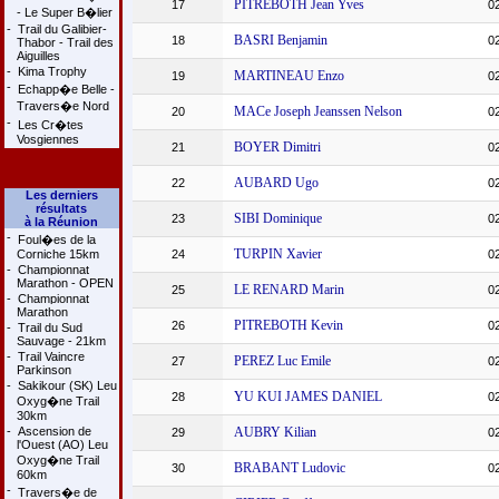
PITREBOTH Jean Yves
17
0
- Le Super B�lier
-
Trail du Galibier-
BASRI Benjamin
18
0
Thabor - Trail des
Aiguilles
-
Kima Trophy
MARTINEAU Enzo
19
0
-
Echapp�e Belle -
Travers�e Nord
MACe Joseph Jeanssen Nelson
20
0
-
Les Cr�tes
Vosgiennes
BOYER Dimitri
21
0
AUBARD Ugo
22
0
Les derniers
résultats
SIBI Dominique
23
0
à la Réunion
-
Foul�es de la
TURPIN Xavier
Corniche 15km
24
0
-
Championnat
Marathon - OPEN
LE RENARD Marin
25
0
-
Championnat
Marathon
PITREBOTH Kevin
26
0
-
Trail du Sud
Sauvage - 21km
-
Trail Vaincre
PEREZ Luc Emile
27
0
Parkinson
-
Sakikour (SK) Leu
YU KUI JAMES DANIEL
28
0
Oxyg�ne Trail
30km
-
Ascension de
AUBRY Kilian
29
0
l'Ouest (AO) Leu
Oxyg�ne Trail
BRABANT Ludovic
30
0
60km
-
Travers�e de