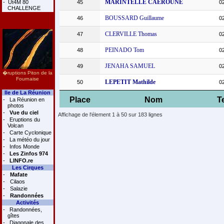
MARINTELLE CAEROUNE
-
Ut4M 80
45
0
CHALLENGE
BOUSSARD Guillaume
46
0
CLERVILLE Thomas
47
0
PEINADO Tom
48
0
JENAHA SAMUEL
49
0
�ruptions Piton de la
Fournaise
LEPETIT Mathilde
50
0
Ile de La Réunion
Place
Nom
T
-
La Réunion en
photos
-
Vue du ciel
Affichage de l'élement 1 à 50 sur 183 lignes
-
Eruptions du
Volcan
-
Carte Cyclonique
-
La météo du jour
-
Infos Monde
-
Les Zinfos 974
-
LINFO.re
Les Cirques
-
Mafate
-
Cilaos
-
Salazie
-
Randonnées
Activités
-
Randonnées,
gîtes
-
Diagonale des