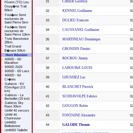
CIRIER Geoffrey
31
0
l'Ouest (TO) Leu
Oxyg�ne Trail
90km
KENNEL Guillaume
32
0
-
Foul�es Semi
nocturnes de
DULIEU Francois
33
0
Saint Pierre 5km
-
Foul�es Semi
CAUSSANEL Guillaume
34
0
nocturnes de
Saint Pierre 10km
-
Trois Bassinoise
MARTINEAU Dominique
35
0
28km
-
Trail Grand
GRONDIN Dimitri
36
0
B�nare 50km
Hors Réunion
ROCROU Jimmy
37
0
-
6000D - 6D
Marathon
-
6000D 2026
LABOUBeE LOUIS
38
0
-
6000D - 6D Lacs
-
6000D - 6d
LHUSSIEZ Luc
39
0
Cr�tes
-
Gabizos - KV
BLANCHET Pierrick
40
0
l'Omi Agut (3.5
km)
-
Gabizos - La
SCODAVOLPE Fabrice
41
0
Berbeillet (20 km)
-
Gabizos Sky
GOUGON Robin
42
0
Race 30km
-
Ut4M 40 vercors
-
Ut4M 40
FONTAINE Alexandre
43
0
Chartreuse
-
Ut4M50
GALODE Themis
44
0
Belledonne
-
Ut4M50 Taillefer