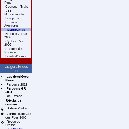
Fous
-
Courses - Trails
-
VTT
Mégavalanche
-
Parapente
-
Réunion
Aventures
Diaporamas
-
Eruption volcan
2002
-
Cyclone Dina
2002
-
Randonnées
Réunion
-
Fonds d'écran
Diagonale des
Fous
•
Les derni�res
News
•
Parcours 2012
•
Parcours GR
2011
•
les Favoris
•
R�cits de
courses
Galerie Photos
�
�
Vid�o Diagonale
des Fous 2006
Revue de
�
Presse
La course