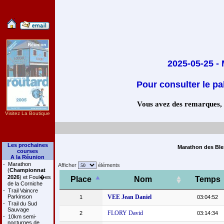
2025-05-25 
Pour consulter le pa
Vous avez des remarques, co
Visitez La Boutique
Les prochaines
Marathon des Ble
courses
A la Réunion
-
Marathon
Afficher
éléments
(
Championnat
2026
) et Foul�es
Place
Nom
Temps
de la Corniche
-
Trail Vaincre
Parkinson
VEE Jean Daniel
1
03:04:52
-
Trail du Sud
Sauvage
FLORY David
2
03:14:34
-
10km semi-
nocturnes de