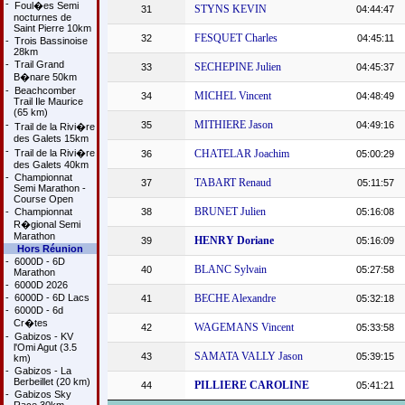
-
Foul�es Semi
STYNS KEVIN
31
04:44:47
nocturnes de
Saint Pierre 10km
FESQUET Charles
32
04:45:11
-
Trois Bassinoise
28km
-
Trail Grand
SECHEPINE Julien
33
04:45:37
B�nare 50km
-
Beachcomber
MICHEL Vincent
34
04:48:49
Trail Ile Maurice
(65 km)
MITHIERE Jason
-
35
04:49:16
Trail de la Rivi�re
des Galets 15km
-
Trail de la Rivi�re
CHATELAR Joachim
36
05:00:29
des Galets 40km
-
Championnat
TABART Renaud
37
05:11:57
Semi Marathon -
Course Open
BRUNET Julien
-
Championnat
38
05:16:08
R�gional Semi
Marathon
HENRY Doriane
39
05:16:09
Hors Réunion
-
6000D - 6D
BLANC Sylvain
40
05:27:58
Marathon
-
6000D 2026
-
6000D - 6D Lacs
BECHE Alexandre
41
05:32:18
-
6000D - 6d
Cr�tes
WAGEMANS Vincent
42
05:33:58
-
Gabizos - KV
l'Omi Agut (3.5
SAMATA VALLY Jason
43
05:39:15
km)
-
Gabizos - La
Berbeillet (20 km)
PILLIERE CAROLINE
44
05:41:21
-
Gabizos Sky