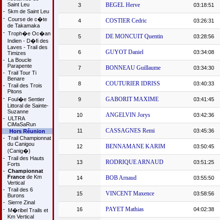
Saint Leu
BEGEL Herve
3
03:18:51
-
5km de Saint Leu
-
Course de c�te
COSTIER Cedric
4
03:26:31
de Takamaka
-
Troph�e Oc�an
DE MONCUIT Quentin
5
03:28:56
Indien - D�fi des
Laves - Trail des
GUYOT Daniel
6
03:34:08
Timizes
-
La Boucle
Parapente
BONNEAU Guillaume
7
03:34:30
-
Trail Tour Ti
Benare
COUTURIER IDRISS
8
03:40:33
-
Trail des Trois
Pitons
-
GABORIT MAXIME
Foul�e Sentier
9
03:41:45
Littoral de Sainte-
Suzanne
ANGELVIN Jorys
10
03:42:36
-
ULTRA
CiMaSaRun
CASSAGNES Remi
11
03:45:36
Hors Réunion
-
Trail Championnat
du Canigou
BENNAMANE KARIM
12
03:50:45
(Canig�)
-
Trail des Hauts
RODRIQUE ARNAUD
13
03:51:25
Forts
-
Championnat
France
de Km
BOB Arnaud
14
03:55:50
Vertical
-
Trail des 6
VINCENT Maxence
15
03:58:56
Burons
-
Sierre Zinal
PAYET Mathias
-
16
04:02:38
M�ribel Trails et
Km Vertical