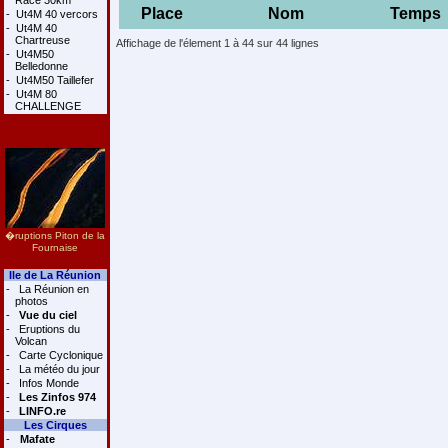
Race 30km
Place
Nom
Temps
-
Ut4M 40 vercors
-
Ut4M 40
Chartreuse
Affichage de l'élement 1 à 44 sur 44 lignes
-
Ut4M50
Belledonne
-
Ut4M50 Taillefer
-
Ut4M 80
CHALLENGE
�ruptions Piton de la
Fournaise
Ile de La Réunion
-
La Réunion en
photos
-
Vue du ciel
-
Eruptions du
Volcan
-
Carte Cyclonique
-
La météo du jour
-
Infos Monde
-
Les Zinfos 974
-
LINFO.re
Les Cirques
-
Mafate