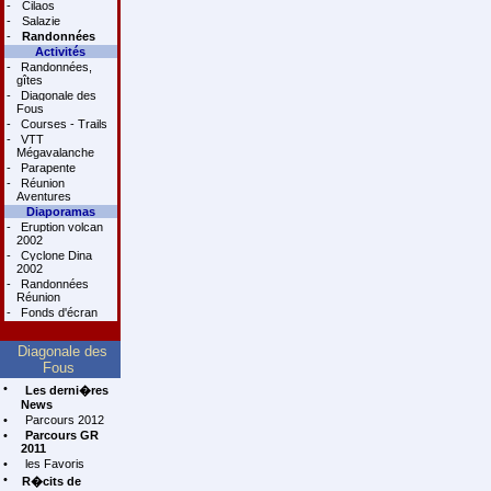
-
Cilaos
-
Salazie
-
Randonnées
Activités
-
Randonnées,
gîtes
-
Diagonale des
Fous
-
Courses - Trails
-
VTT
Mégavalanche
-
Parapente
-
Réunion
Aventures
Diaporamas
-
Eruption volcan
2002
-
Cyclone Dina
2002
-
Randonnées
Réunion
-
Fonds d'écran
Diagonale des
Fous
•
Les derni�res
News
•
Parcours 2012
•
Parcours GR
2011
•
les Favoris
•
R�cits de