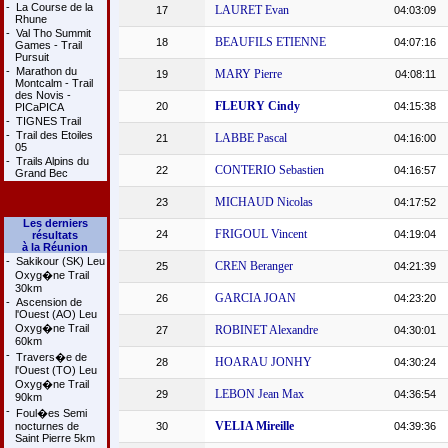
-
La Course de la
LAURET Evan
17
04:03:09
Rhune
-
Val Tho Summit
BEAUFILS ETIENNE
18
04:07:16
Games - Trail
Pursuit
-
Marathon du
MARY Pierre
19
04:08:11
Montcalm - Trail
des Novis -
FLEURY Cindy
20
04:15:38
PICaPICA
-
TIGNES Trail
-
Trail des Etoiles
LABBE Pascal
21
04:16:00
05
-
Trails Alpins du
CONTERIO Sebastien
22
04:16:57
Grand Bec
MICHAUD Nicolas
23
04:17:52
Les derniers
FRIGOUL Vincent
24
04:19:04
résultats
à la Réunion
-
Sakikour (SK) Leu
CREN Beranger
25
04:21:39
Oxyg�ne Trail
30km
GARCIA JOAN
26
04:23:20
-
Ascension de
l'Ouest (AO) Leu
Oxyg�ne Trail
ROBINET Alexandre
27
04:30:01
60km
-
Travers�e de
HOARAU JONHY
28
04:30:24
l'Ouest (TO) Leu
Oxyg�ne Trail
LEBON Jean Max
29
04:36:54
90km
-
Foul�es Semi
VELIA Mireille
nocturnes de
30
04:39:36
Saint Pierre 5km