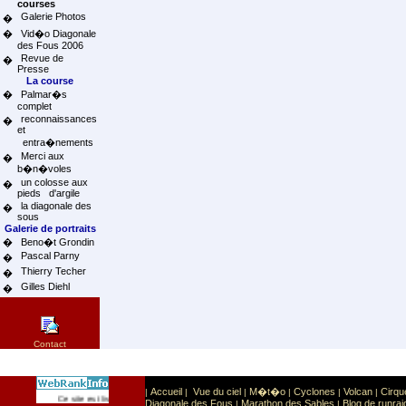
courses
Galerie Photos
�
�
Vid�o Diagonale
des Fous 2006
Revue de
�
Presse
La course
�
Palmar�s
complet
reconnaissances
�
et
entra�nements
Merci aux
�
b�n�voles
un colosse aux
�
pieds d'argile
la diagonale des
�
sous
Galerie de portraits
�
Beno�t Grondin
Pascal Parny
�
Thierry Techer
�
Gilles Diehl
�
Contact
Accueil
Vue du ciel
M�t�o
Cyclones
Volcan
Cirqu
|
|
|
|
|
|
Sport
Sports extr�mes
Ce site est list� dans la cat�gorie
:
Diagonale des Fous
Marathon des Sables
Blog de runrai
|
|