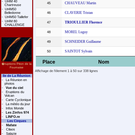
-
Ut4M 40
CHAUVEAU Martin
45
Chartreuse
-
Ut4M50
CLAVERIE Tristan
Belledonne
46
-
Ut4M50 Taillefer
-
Ut4M 80
TRIOULLIER Florence
47
CHALLENGE
MOREL Luguy
48
SCHNEIDER Guillaume
49
SAINTOT Sylvain
50
Place
Nom
�ruptions Piton de la
Fournaise
Affichage de l'élement 1 à 50 sur 338 lignes
Ile de La Réunion
-
La Réunion en
photos
-
Vue du ciel
-
Eruptions du
Volcan
-
Carte Cyclonique
-
La météo du jour
-
Infos Monde
-
Les Zinfos 974
-
LINFO.re
Les Cirques
-
Mafate
-
Cilaos
-
Salazie