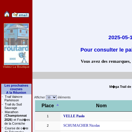
2025-05-1
Pour consulter le pa
Vous avez des remarques, co
Visitez La Boutique
Les prochaines
M�ga Trail de 
courses
A la Réunion
-
Trail Vaincre
Afficher
éléments
Parkinson
-
Trail du Sud
Place
Nom
Sauvage
-
Marathon
(
Championnat
VELLE Paolo
1
2026
) et Foul�es
de la Corniche
SCHUMACHER Nicolas
2
-
Course de c�te