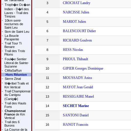
de Takamaka
CROCHAT Landry
3
-
Troph�e Oc�an
Indien - D�fi des
NARCISSE Julien
4
Laves - Trail des
Timizes
-
10km semi-
MARIOT Julien
5
nocturnes de
Saint Leu
BALENCOURT Didier
6
-
5km de Saint Leu
-
La Boucle
Parapente
RICHARD Goulven
7
-
Trail Tour Ti
Benare
HESS Nicolas
8
-
Trail des Trois
Pitons
-
PRIOUL Thibault
Foul�e Sentier
9
Littoral de Sainte-
Suzanne
GIPIER Georges Dominique
10
-
CiMaSaRun
Hors Réunion
MOUSSADY Aniss
11
-
Sierre Zinal
-
M�ribel Trails et
MAYOT Jean Gerald
Km Vertical
12
-
Trail Championnat
du Canigou
RESSEGAIRE Manel
13
(Canig�)
-
Trail des Hauts
SECHET Marine
14
Forts
-
Championnat
France
de Km
SANTONI Daniel
15
Vertical
-
Trail des 6
HANOT Francois
16
Burons
-
La Course de la