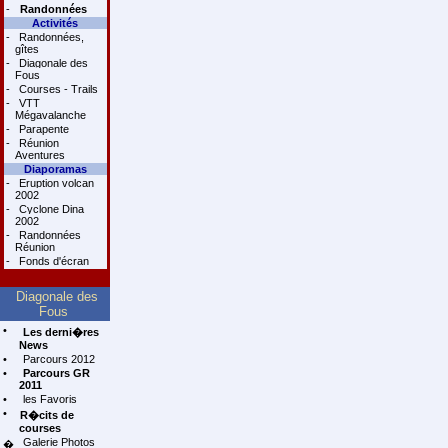
-
Randonnées
Activités
-
Randonnées,
gîtes
-
Diagonale des
Fous
-
Courses - Trails
-
VTT
Mégavalanche
-
Parapente
-
Réunion
Aventures
Diaporamas
-
Eruption volcan
2002
-
Cyclone Dina
2002
-
Randonnées
Réunion
-
Fonds d'écran
Diagonale des
Fous
•
Les derni�res
News
•
Parcours 2012
•
Parcours GR
2011
•
les Favoris
•
R�cits de
courses
Galerie Photos
�