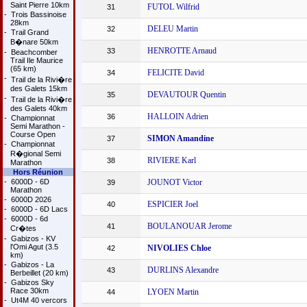
Saint Pierre 10km
FUTOL Wilfrid
31
-
Trois Bassinoise
28km
DELEU Martin
32
-
Trail Grand
B�nare 50km
HENROTTE Arnaud
33
-
Beachcomber
Trail Ile Maurice
(65 km)
FELICITE David
34
-
Trail de la Rivi�re
des Galets 15km
DEVAUTOUR Quentin
35
-
Trail de la Rivi�re
des Galets 40km
HALLOIN Adrien
36
-
Championnat
Semi Marathon -
Course Open
SIMON Amandine
37
-
Championnat
R�gional Semi
RIVIERE Karl
38
Marathon
Hors Réunion
-
6000D - 6D
JOUNOT Victor
39
Marathon
-
6000D 2026
ESPICIER Joel
40
-
6000D - 6D Lacs
-
6000D - 6d
BOULANOUAR Jerome
41
Cr�tes
-
Gabizos - KV
l'Omi Agut (3.5
NIVOLIES Chloe
42
km)
-
Gabizos - La
DURLINS Alexandre
43
Berbeillet (20 km)
-
Gabizos Sky
Race 30km
LYOEN Martin
44
-
Ut4M 40 vercors