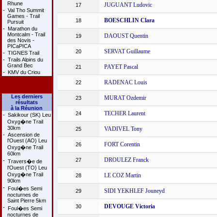
Rhune
JUGUANT Ludovic
17
-
Val Tho Summit
Games - Trail
BOESCHLIN Clara
18
Pursuit
-
Marathon du
Montcalm - Trail
DAOUST Quentin
19
des Novis -
PICaPICA
SERVAT Guillaume
20
-
TIGNES Trail
-
Trails Alpins du
Grand Bec
PAYET Pascal
21
-
KMV du Criou
RADENAC Louis
22
Les derniers
MURAT Ozdemir
23
résultats
à la Réunion
TECHER Laurent
24
-
Sakikour (SK) Leu
Oxyg�ne Trail
30km
VADIVEL Tony
25
-
Ascension de
l'Ouest (AO) Leu
FORT Corentin
26
Oxyg�ne Trail
60km
DROULEZ Franck
27
-
Travers�e de
l'Ouest (TO) Leu
Oxyg�ne Trail
LE COZ Martin
28
90km
-
Foul�es Semi
SIDI YEKHLEF Jouneyd
29
nocturnes de
Saint Pierre 5km
DEVOUGE Victoria
30
-
Foul�es Semi
nocturnes de