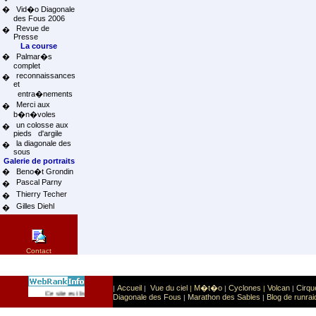
�
Vid�o Diagonale
des Fous 2006
Revue de
�
Presse
La course
�
Palmar�s
complet
reconnaissances
�
et
entra�nements
Merci aux
�
b�n�voles
un colosse aux
�
pieds d'argile
la diagonale des
�
sous
Galerie de portraits
�
Beno�t Grondin
Pascal Parny
�
Thierry Techer
�
Gilles Diehl
�
Contact
Accueil
Vue du ciel
M�t�o
Cyclones
Volcan
Cirqu
|
|
|
|
|
|
Sport
Sports extr�mes
Ce site est list� dans la cat�gorie
:
Diagonale des Fous
Marathon des Sables
Blog de runrai
|
|