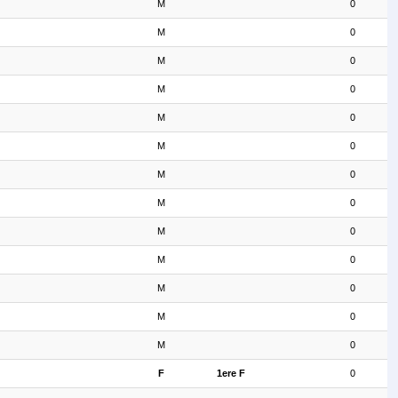
M
0
M
0
M
0
M
0
M
0
M
0
M
0
M
0
M
0
M
0
M
0
M
0
M
0
F
1ere F
0