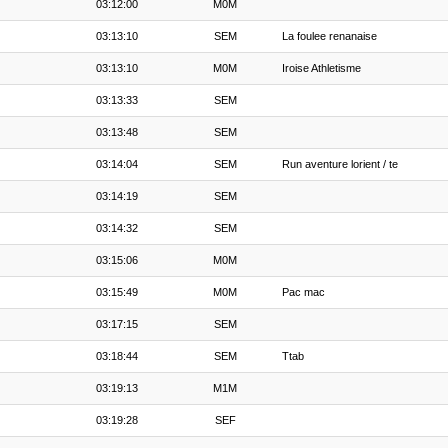
03:12:00
M0M
03:13:10
SEM
La foulee renanaise
03:13:10
M0M
Iroise Athletisme
03:13:33
SEM
03:13:48
SEM
03:14:04
SEM
Run aventure lorient / te
03:14:19
SEM
03:14:32
SEM
03:15:06
M0M
03:15:49
M0M
Pac mac
03:17:15
SEM
03:18:44
SEM
Ttab
03:19:13
M1M
03:19:28
SEF