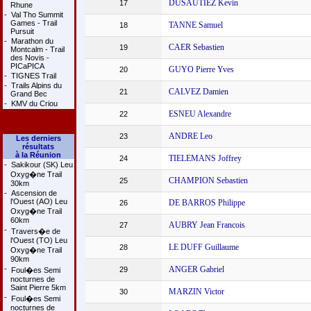
DUSAUTIEZ Kevin
17
Rhune
-
Val Tho Summit
Games - Trail
TANNE Samuel
18
Pursuit
-
Marathon du
CAER Sebastien
19
Montcalm - Trail
des Novis -
PICaPICA
GUYO Pierre Yves
20
-
TIGNES Trail
-
Trails Alpins du
CALVEZ Damien
21
Grand Bec
-
KMV du Criou
ESNEU Alexandre
22
ANDRE Leo
23
Les derniers
résultats
à la Réunion
TIELEMANS Joffrey
24
-
Sakikour (SK) Leu
Oxyg�ne Trail
CHAMPION Sebastien
25
30km
-
Ascension de
l'Ouest (AO) Leu
DE BARROS Philippe
26
Oxyg�ne Trail
60km
AUBRY Jean Francois
27
-
Travers�e de
l'Ouest (TO) Leu
LE DUFF Guillaume
28
Oxyg�ne Trail
90km
-
ANGER Gabriel
29
Foul�es Semi
nocturnes de
Saint Pierre 5km
MARZIN Victor
30
-
Foul�es Semi
nocturnes de