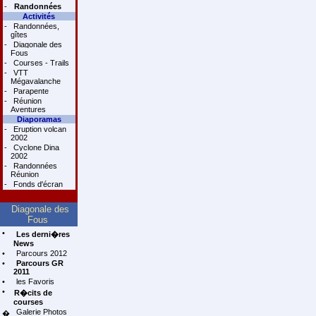
-
Randonnées
Activités
-
Randonnées,
gîtes
-
Diagonale des
Fous
-
Courses - Trails
-
VTT
Mégavalanche
-
Parapente
-
Réunion
Aventures
Diaporamas
-
Eruption volcan
2002
-
Cyclone Dina
2002
-
Randonnées
Réunion
-
Fonds d'écran
Diagonale des
Fous
•
Les derni�res
News
•
Parcours 2012
•
Parcours GR
2011
•
les Favoris
•
R�cits de
courses
Galerie Photos
�