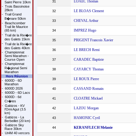
LOAEC Thomas
31
Saint Pierre 10km
-
Trois Bassinoise
28km
LE BLOAS Clement
32
-
Trail Grand
B�nare 50km
CHEVAL Arthur
33
-
Beachcomber
Trail Ile Maurice
IMPREZ Hugo
(65 km)
34
-
Trail de la Rivi�re
des Galets 15km
PRIGENT Francois Xavier
35
-
Trail de la Rivi�re
des Galets 40km
LE BRECH Remi
36
-
Championnat
Semi Marathon -
CARADEC Baptiste
Course Open
37
-
Championnat
R�gional Semi
CAYARCY Thomas
38
Marathon
Hors Réunion
LE ROUX Pierre
39
-
6000D - 6D
Marathon
-
6000D 2026
CASSAND Romain
40
-
6000D - 6D Lacs
-
6000D - 6d
CLOATRE Mickael
41
Cr�tes
-
Gabizos - KV
LAZOU Morgan
42
l'Omi Agut (3.5
km)
-
Gabizos - La
HAMONIC Cyril
43
Berbeillet (20 km)
-
Gabizos Sky
KERANFLECH Melanie
44
Race 30km
-
Ut4M 40 vercors