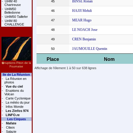
BINSE Ronan
-
Ut4M 40
45
Chartreuse
-
Ut4M50
HAJJI Mehdi
46
Belledonne
-
Ut4M50 Taillefer
MEAR Hugo
47
-
Ut4M 80
CHALLENGE
LE NOACH Jose
48
CREN Benjamin
49
JAUMOUILLE Quentin
50
Place
Nom
�ruptions Piton de la
Fournaise
Affichage de l'élement 1 à 50 sur 638 lignes
Ile de La Réunion
-
La Réunion en
photos
-
Vue du ciel
-
Eruptions du
Volcan
-
Carte Cyclonique
-
La météo du jour
-
Infos Monde
-
Les Zinfos 974
-
LINFO.re
Les Cirques
-
Mafate
-
Cilaos
-
Salazie