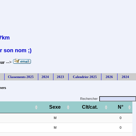
37km
r son nom ;)
sur -->
Classements 2025
2024
2023
Calendrier 2025
2026
2024
hers
Rechercher
Sexe
Clt/cat.
N°
M
0
M
0