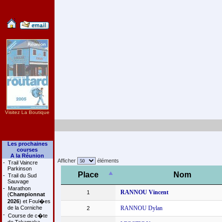
Visitez La Boutique
Les prochaines
courses
A la Réunion
Afficher
éléments
-
Trail Vaincre
Parkinson
Place
Nom
-
Trail du Sud
Sauvage
-
Marathon
RANNOU Vincent
1
(
Championnat
2026
) et Foul�es
de la Corniche
RANNOU Dylan
2
-
Course de c�te