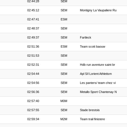
02:44:28
SEM
02:45:12
SEM
Montigny La Vaupaliere Ru
02:47:41
ESM
02:48:37
SEM
02:49:37
SEM
Fartleck
02:51:36
ESM
Team scott baouw
02:51:53
SEM
02:52:31
SEM
Hdb run aventure saint br
02:54:44
SEM
Apl S/l Lorient Athletism
02:54:56
SEM
Les panters/ team chez vi
02:56:36
SEM
Metallo Sport Chantenay N
02:57:40
M0M
02:57:55
SEM
Stade brestois
02:59:34
M2M
Team trail finistere