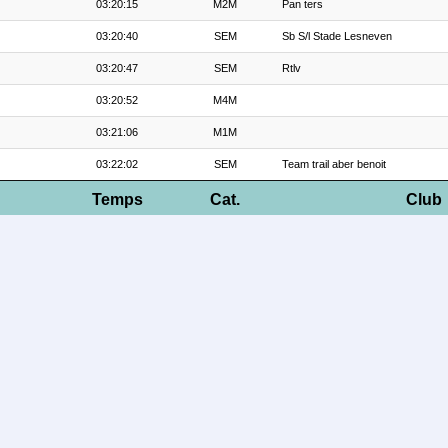
03:20:15
M2M
Pan ters
03:20:40
SEM
Sb S/l Stade Lesneven
03:20:47
SEM
Rtlv
03:20:52
M4M
03:21:06
M1M
03:22:02
SEM
Team trail aber benoit
Temps
Cat.
Club