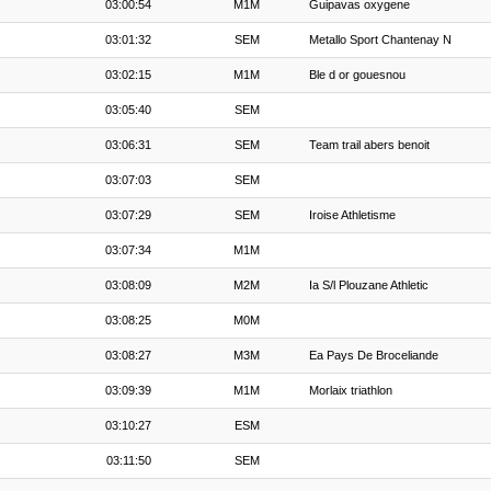
03:00:54
M1M
Guipavas oxygene
03:01:32
SEM
Metallo Sport Chantenay N
03:02:15
M1M
Ble d or gouesnou
03:05:40
SEM
03:06:31
SEM
Team trail abers benoit
03:07:03
SEM
03:07:29
SEM
Iroise Athletisme
03:07:34
M1M
03:08:09
M2M
Ia S/l Plouzane Athletic
03:08:25
M0M
03:08:27
M3M
Ea Pays De Broceliande
03:09:39
M1M
Morlaix triathlon
03:10:27
ESM
03:11:50
SEM