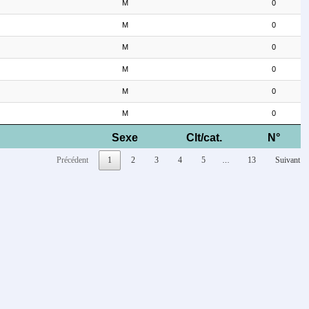
M
0
M
0
M
0
M
0
M
0
M
0
Sexe
Clt/cat.
N°
Précédent
1
2
3
4
5
13
Suivant
…