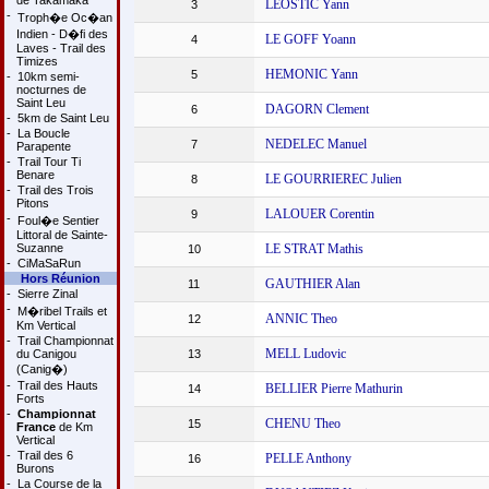
de Takamaka
LEOSTIC Yann
3
-
Troph�e Oc�an
Indien - D�fi des
LE GOFF Yoann
4
Laves - Trail des
Timizes
HEMONIC Yann
5
-
10km semi-
nocturnes de
Saint Leu
DAGORN Clement
6
-
5km de Saint Leu
-
La Boucle
NEDELEC Manuel
7
Parapente
-
Trail Tour Ti
Benare
LE GOURRIEREC Julien
8
-
Trail des Trois
Pitons
LALOUER Corentin
9
-
Foul�e Sentier
Littoral de Sainte-
Suzanne
LE STRAT Mathis
10
-
CiMaSaRun
Hors Réunion
GAUTHIER Alan
11
-
Sierre Zinal
-
M�ribel Trails et
ANNIC Theo
12
Km Vertical
-
Trail Championnat
MELL Ludovic
du Canigou
13
(Canig�)
-
Trail des Hauts
BELLIER Pierre Mathurin
14
Forts
-
Championnat
CHENU Theo
15
France
de Km
Vertical
-
Trail des 6
PELLE Anthony
16
Burons
-
La Course de la