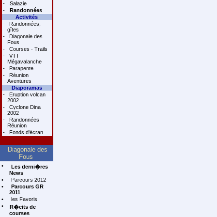
-
Salazie
-
Randonnées
Activités
-
Randonnées,
gîtes
-
Diagonale des
Fous
-
Courses - Trails
-
VTT
Mégavalanche
-
Parapente
-
Réunion
Aventures
Diaporamas
-
Eruption volcan
2002
-
Cyclone Dina
2002
-
Randonnées
Réunion
-
Fonds d'écran
Diagonale des
Fous
•
Les derni�res
News
•
Parcours 2012
•
Parcours GR
2011
•
les Favoris
•
R�cits de
courses