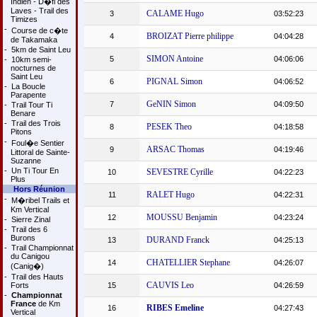
Indien - D�fi des
Laves - Trail des
CALAME Hugo
3
03:52:23
Timizes
-
Course de c�te
BROIZAT Pierre philippe
4
04:04:28
de Takamaka
-
5km de Saint Leu
SIMON Antoine
5
04:06:06
-
10km semi-
nocturnes de
Saint Leu
PIGNAL Simon
6
04:06:52
-
La Boucle
Parapente
GeNIN Simon
7
04:09:50
-
Trail Tour Ti
Benare
-
Trail des Trois
PESEK Theo
8
04:18:58
Pitons
-
Foul�e Sentier
ARSAC Thomas
9
04:19:46
Littoral de Sainte-
Suzanne
-
Un Ti Tour En
SEVESTRE Cyrille
10
04:22:23
Plus
Hors Réunion
RALET Hugo
11
04:22:31
-
M�ribel Trails et
Km Vertical
MOUSSU Benjamin
12
04:23:24
-
Sierre Zinal
-
Trail des 6
Burons
DURAND Franck
13
04:25:13
-
Trail Championnat
du Canigou
CHATELLIER Stephane
14
04:26:07
(Canig�)
-
Trail des Hauts
CAUVIS Leo
Forts
15
04:26:59
-
Championnat
France
de Km
RIBES Emeline
16
04:27:43
Vertical