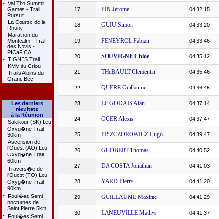
-
Val Tho Summit
PIN Jerome
Games - Trail
17
04:32:15
Pursuit
-
La Course de la
GUIU Simon
18
04:33:20
Rhune
-
Marathon du
FENEYROL Fabian
Montcalm - Trail
19
04:33:46
des Novis -
PICaPICA
SOUVIGNE Chloe
20
04:35:12
-
TIGNES Trail
-
KMV du Criou
THeBAULT Clementin
21
04:35:46
-
Trails Alpins du
Grand Bec
QUERE Guillaume
22
04:36:45
LE GODAIS Alan
Les derniers
23
04:37:14
résultats
à la Réunion
OGER Alexis
24
04:37:47
-
Sakikour (SK) Leu
Oxyg�ne Trail
PISZCZOROWICZ Hugo
25
04:39:47
30km
-
Ascension de
l'Ouest (AO) Leu
GODBERT Thomas
26
04:40:52
Oxyg�ne Trail
60km
DA COSTA Jonathan
27
04:41:03
-
Travers�e de
l'Ouest (TO) Leu
YARD Pierre
28
04:41:20
Oxyg�ne Trail
90km
-
Foul�es Semi
GUILLAUME Maxime
29
04:41:29
nocturnes de
Saint Pierre 5km
LANEUVILLE Mathys
30
04:41:37
-
Foul�es Semi