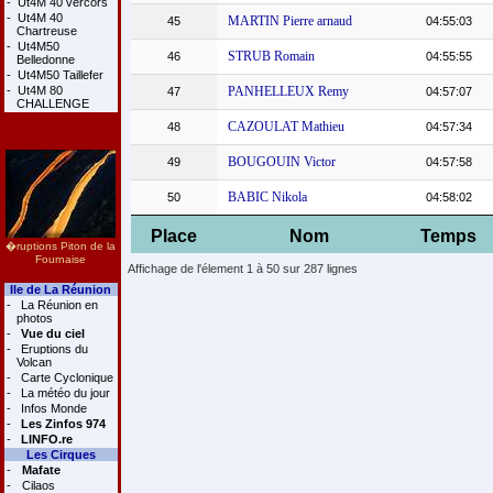
-
Ut4M 40 vercors
-
Ut4M 40
MARTIN Pierre arnaud
45
04:55:03
Chartreuse
-
Ut4M50
STRUB Romain
46
04:55:55
Belledonne
-
Ut4M50 Taillefer
-
Ut4M 80
PANHELLEUX Remy
47
04:57:07
CHALLENGE
CAZOULAT Mathieu
48
04:57:34
BOUGOUIN Victor
49
04:57:58
BABIC Nikola
50
04:58:02
Place
Nom
Temps
�ruptions Piton de la
Fournaise
Affichage de l'élement 1 à 50 sur 287 lignes
Ile de La Réunion
-
La Réunion en
photos
-
Vue du ciel
-
Eruptions du
Volcan
-
Carte Cyclonique
-
La météo du jour
-
Infos Monde
-
Les Zinfos 974
-
LINFO.re
Les Cirques
-
Mafate
-
Cilaos