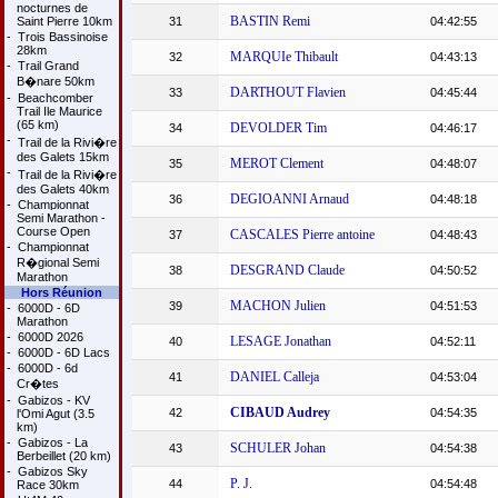
nocturnes de
BASTIN Remi
Saint Pierre 10km
31
04:42:55
-
Trois Bassinoise
28km
MARQUIe Thibault
32
04:43:13
-
Trail Grand
B�nare 50km
DARTHOUT Flavien
33
04:45:44
-
Beachcomber
Trail Ile Maurice
(65 km)
DEVOLDER Tim
34
04:46:17
-
Trail de la Rivi�re
des Galets 15km
MEROT Clement
35
04:48:07
-
Trail de la Rivi�re
des Galets 40km
DEGIOANNI Arnaud
36
04:48:18
-
Championnat
Semi Marathon -
Course Open
CASCALES Pierre antoine
37
04:48:43
-
Championnat
R�gional Semi
DESGRAND Claude
38
04:50:52
Marathon
Hors Réunion
MACHON Julien
39
04:51:53
-
6000D - 6D
Marathon
-
6000D 2026
LESAGE Jonathan
40
04:52:11
-
6000D - 6D Lacs
-
6000D - 6d
DANIEL Calleja
41
04:53:04
Cr�tes
-
Gabizos - KV
CIBAUD Audrey
42
04:54:35
l'Omi Agut (3.5
km)
-
Gabizos - La
SCHULER Johan
43
04:54:38
Berbeillet (20 km)
-
Gabizos Sky
P. J.
44
04:54:48
Race 30km