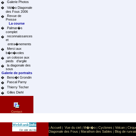
Galerie Photos
�
�
Vid�o Diagonale
des Fous 2006
Revue de
�
Presse
La course
�
Palmar�s
complet
reconnaissances
�
et
entra�nements
Merci aux
�
b�n�voles
un colosse aux
�
pieds d'argile
la diagonale des
�
sous
Galerie de portraits
�
Beno�t Grondin
Pascal Parny
�
Thierry Techer
�
Gilles Diehl
�
Contact
Accueil
Vue du ciel
M�t�o
Cyclones
Volcan
Cirqu
|
|
|
|
|
|
Sport
Sports extr�mes
Ce site est list� dans la cat�gorie
:
Diagonale des Fous
Marathon des Sables
Blog de runrai
|
|