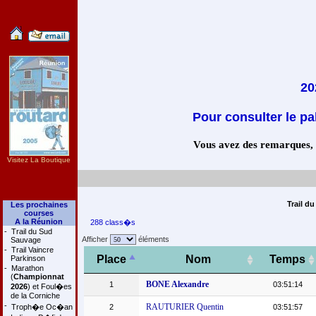
20
Pour consulter le pa
Vous avez des remarques, co
Visitez La Boutique
Trail d
Les prochaines
courses
A la Réunion
288 class�s
-
Trail du Sud
Afficher
éléments
Sauvage
-
Trail Vaincre
Place
Nom
Temps
Parkinson
-
Marathon
(
Championnat
BONE Alexandre
1
03:51:14
2026
) et Foul�es
de la Corniche
-
RAUTURIER Quentin
Troph�e Oc�an
2
03:51:57