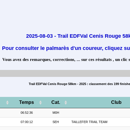
2025-08-03 - Trail EDFVal Cenis Rouge 5
Pour consulter le palmarès d'un coureur, cliquez su
Vous avez des remarques, corrections, ... sur ces résultats , un clic 
Trail EDFVal Cenis Rouge 58km - 2025 : classement des 199 finish
Temps
Cat.
Club
06:52:36
M0H
07:00:12
SEH
TAILLEFER TRAIL TEAM