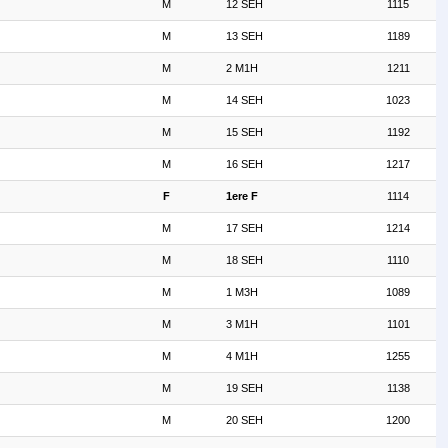
M
12 SEH
1115
M
13 SEH
1189
M
2 M1H
1211
M
14 SEH
1023
M
15 SEH
1192
M
16 SEH
1217
F
1ere F
1114
M
17 SEH
1214
M
18 SEH
1110
M
1 M3H
1089
M
3 M1H
1101
M
4 M1H
1255
M
19 SEH
1138
M
20 SEH
1200