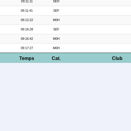
09:11:11
SEH
09:11:41
SEF
09:12:22
M0H
09:16:28
SEF
09:16:42
M0H
09:17:27
M0H
Temps
Cat.
Club