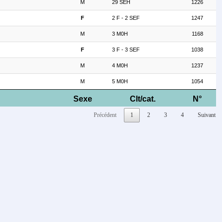
M
29 SEH
1226
F
2 F - 2 SEF
1247
M
3 M0H
1168
F
3 F - 3 SEF
1038
M
4 M0H
1237
M
5 M0H
1054
Sexe
Clt/cat.
N°
Précédent
1
2
3
4
Suivant