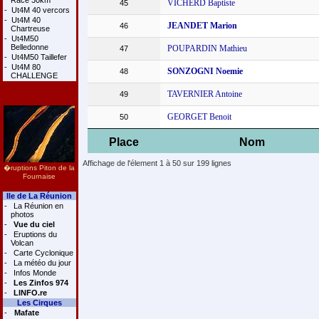
Race 30km
VICHERD Baptiste
45
-
Ut4M 40 vercors
-
Ut4M 40
JEANDET Marion
46
Chartreuse
-
Ut4M50
Belledonne
POUPARDIN Mathieu
47
-
Ut4M50 Taillefer
-
Ut4M 80
SONZOGNI Noemie
48
CHALLENGE
TAVERNIER Antoine
49
GEORGET Benoit
50
Place
Nom
Affichage de l'élement 1 à 50 sur 199 lignes
�ruptions Piton de la
Fournaise
Ile de La Réunion
-
La Réunion en
photos
-
Vue du ciel
-
Eruptions du
Volcan
-
Carte Cyclonique
-
La météo du jour
-
Infos Monde
-
Les Zinfos 974
-
LINFO.re
Les Cirques
-
Mafate