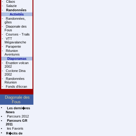
-
Cilaos
-
Salazie
-
Randonnées
Activités
-
Randonnées,
gîtes
-
Diagonale des
Fous
-
Courses - Trails
-
VTT
Mégavalanche
-
Parapente
-
Réunion
Aventures
Diaporamas
-
Eruption volcan
2002
-
Cyclone Dina
2002
-
Randonnées
Réunion
-
Fonds d'écran
Diagonale des
Fous
•
Les derni�res
News
•
Parcours 2012
•
Parcours GR
2011
•
les Favoris
•
R�cits de