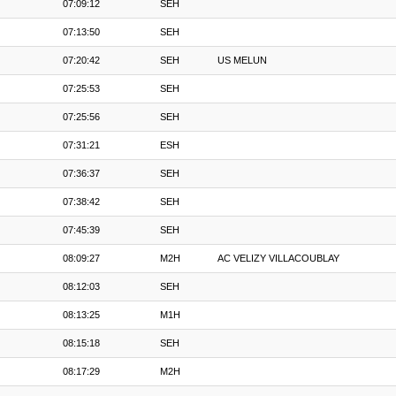
07:09:12
SEH
07:13:50
SEH
07:20:42
SEH
US MELUN
07:25:53
SEH
07:25:56
SEH
07:31:21
ESH
07:36:37
SEH
07:38:42
SEH
07:45:39
SEH
08:09:27
M2H
AC VELIZY VILLACOUBLAY
08:12:03
SEH
08:13:25
M1H
08:15:18
SEH
08:17:29
M2H