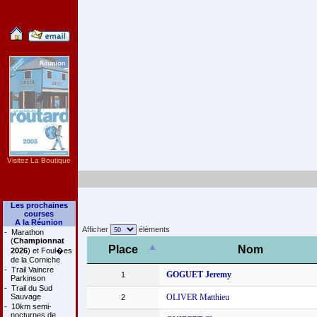
Visitez La Boutique
Les prochaines
courses
A la Réunion
Afficher
éléments
-
Marathon
(
Championnat
Place
Nom
2026
) et Foul�es
de la Corniche
-
Trail Vaincre
GOGUET Jeremy
1
Parkinson
-
Trail du Sud
Sauvage
OLIVER Matthieu
2
-
10km semi-
nocturnes de