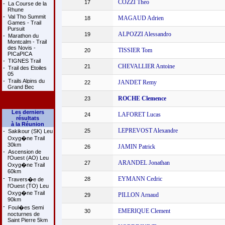
COZZI Theo
17
-
La Course de la
Rhune
-
Val Tho Summit
MAGAUD Adrien
18
Games - Trail
Pursuit
ALPOZZI Alessandro
19
-
Marathon du
Montcalm - Trail
des Novis -
TISSIER Tom
20
PICaPICA
-
TIGNES Trail
CHEVALLIER Antoine
21
-
Trail des Etoiles
05
-
Trails Alpins du
JANDET Remy
22
Grand Bec
ROCHE Clemence
23
Les derniers
LAFORET Lucas
24
résultats
à la Réunion
LEPREVOST Alexandre
25
-
Sakikour (SK) Leu
Oxyg�ne Trail
30km
JAMIN Patrick
26
-
Ascension de
l'Ouest (AO) Leu
ARANDEL Jonathan
27
Oxyg�ne Trail
60km
-
EYMANN Cedric
28
Travers�e de
l'Ouest (TO) Leu
Oxyg�ne Trail
PILLON Arnaud
29
90km
-
Foul�es Semi
EMERIQUE Clement
30
nocturnes de
Saint Pierre 5km