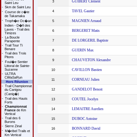
GUIBERT Clement
3
Saint Leu
-
5km de Saint Leu
TAVEL Gautier
4
-
Course de c�te
de Takamaka
-
MAGNIEN Arnaud
Troph�e Oc�an
5
Indien - D�fi des
Laves - Trail des
BERGERET Matis
6
Timizes
-
La Boucle
DE LORGERIL Baptiste
7
Parapente
-
Trail Tour Ti
Benare
GUERIN Max
8
-
Trail des Trois
Pitons
CHAUVETON Alexandre
9
-
Foul�e Sentier
Littoral de Sainte-
Suzanne
CAVILLON Bastien
10
-
ULTRA
CiMaSaRun
CORNEAU Julien
11
Hors Réunion
-
Trail Championnat
GANDELOT Benoit
12
du Canigou
(Canig�)
-
Trail des Hauts
COUTEL Jocelyn
13
Forts
-
Championnat
LEMAITRE Aurelien
14
France
de Km
Vertical
-
Trail des 6
DUBOC Antoine
15
Burons
-
Sierre Zinal
BONNARD David
16
-
M�ribel Trails et
Km Vertical