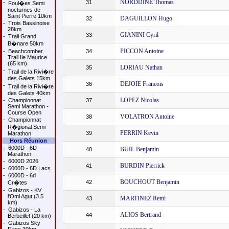
NORDDINE Thomas
-
31
Foul�es Semi
nocturnes de
Saint Pierre 10km
DAGUILLON Hugo
32
-
Trois Bassinoise
28km
GIANINI Cyril
33
-
Trail Grand
B�nare 50km
PICCON Antoine
-
Beachcomber
34
Trail Ile Maurice
(65 km)
LORIAU Nathan
35
-
Trail de la Rivi�re
des Galets 15km
DEJOIE Francois
36
-
Trail de la Rivi�re
des Galets 40km
LOPEZ Nicolas
-
Championnat
37
Semi Marathon -
Course Open
VOLATRON Antoine
38
-
Championnat
R�gional Semi
PERRIN Kevin
39
Marathon
Hors Réunion
-
6000D - 6D
BUIL Benjamin
40
Marathon
-
6000D 2026
BURDIN Pierrick
41
-
6000D - 6D Lacs
-
6000D - 6d
BOUCHOUT Benjamin
42
Cr�tes
-
Gabizos - KV
l'Omi Agut (3.5
MARTINEZ Remi
43
km)
-
Gabizos - La
ALIOS Bertrand
44
Berbeillet (20 km)
-
Gabizos Sky