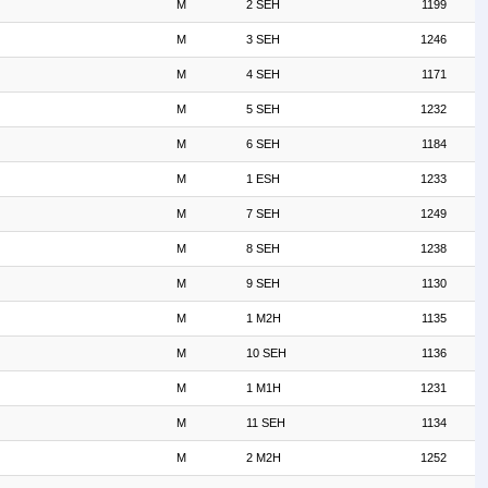
M
2 SEH
1199
M
3 SEH
1246
M
4 SEH
1171
M
5 SEH
1232
M
6 SEH
1184
M
1 ESH
1233
M
7 SEH
1249
M
8 SEH
1238
M
9 SEH
1130
M
1 M2H
1135
M
10 SEH
1136
M
1 M1H
1231
M
11 SEH
1134
M
2 M2H
1252