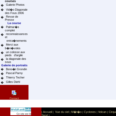
courses
Galerie Photos
�
�
Vid�o Diagonale
des Fous 2006
Revue de
�
Presse
La course
�
Palmar�s
complet
reconnaissances
�
et
entra�nements
Merci aux
�
b�n�voles
un colosse aux
�
pieds d'argile
la diagonale des
�
sous
Galerie de portraits
�
Beno�t Grondin
Pascal Parny
�
Thierry Techer
�
Gilles Diehl
�
Contact
Accueil
Vue du ciel
M�t�o
Cyclones
Volcan
Cirqu
|
|
|
|
|
|
Sport
Sports extr�mes
Ce site est list� dans la cat�gorie
:
Sport
|