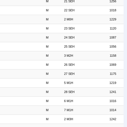
M
21 SEH
1256
M
22 SEH
1018
M
2 M0H
1229
M
23 SEH
1120
M
24 SEH
1087
M
25 SEH
1056
M
3 M2H
1158
M
26 SEH
1069
M
27 SEH
1175
M
5 M1H
1219
M
28 SEH
1241
M
6 M1H
1016
M
7 M1H
1014
M
2 M3H
1242