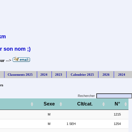
8km
r son nom ;)
sur -->
Classements 2025
2024
2023
Calendrier 2025
2026
2024
ers
Rechercher
Sexe
Clt/cat.
N°
M
1215
M
1 SEH
1254