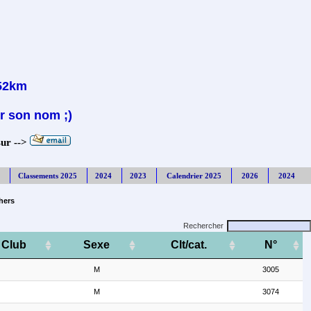
 52km
r son nom ;)
sur -->
Classements 2025
2024
2023
Calendrier 2025
2026
2024
hers
Rechercher
Club
Sexe
Clt/cat.
N°
M
3005
M
3074