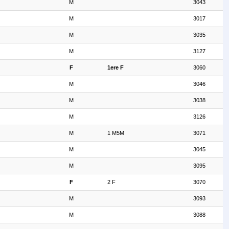
M
3043
M
3017
M
3035
M
3127
F
1ere F
3060
M
3046
M
3038
M
3126
M
1 M5M
3071
M
3045
M
3095
F
2 F
3070
M
3093
M
3088