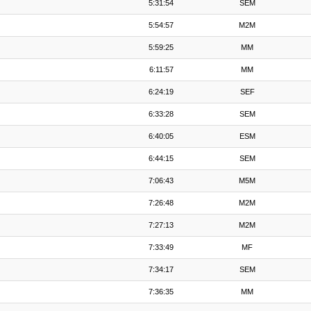
5:31:54
SEM
5:54:57
M2M
5:59:25
MM
6:11:57
MM
6:24:19
SEF
6:33:28
SEM
6:40:05
ESM
6:44:15
SEM
7:06:43
M5M
7:26:48
M2M
7:27:13
M2M
7:33:49
MF
7:34:17
SEM
7:36:35
MM