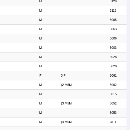
M
3129
M
3115
M
3065
M
3063
M
3006
M
3003
M
3028
M
3020
F
3 F
3061
M
(2 M5M
3062
M
3015
M
(3 M5M
3052
M
3053
M
(4 M5M
3111