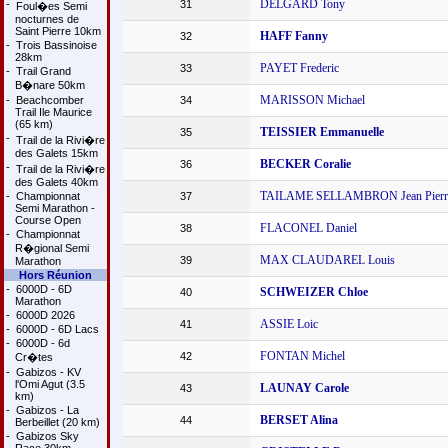
DELGARD Tony
-
31
Foul�es Semi
nocturnes de
Saint Pierre 10km
HAFF Fanny
32
-
Trois Bassinoise
28km
PAYET Frederic
33
-
Trail Grand
B�nare 50km
MARISSON Michael
-
Beachcomber
34
Trail Ile Maurice
(65 km)
TEISSIER Emmanuelle
35
-
Trail de la Rivi�re
des Galets 15km
BECKER Coralie
36
-
Trail de la Rivi�re
des Galets 40km
TAILAME SELLAMBRON Jean Pierr
-
Championnat
37
Semi Marathon -
Course Open
FLACONEL Daniel
38
-
Championnat
R�gional Semi
MAX CLAUDAREL Louis
39
Marathon
Hors Réunion
-
6000D - 6D
SCHWEIZER Chloe
40
Marathon
-
6000D 2026
ASSIE Loic
41
-
6000D - 6D Lacs
-
6000D - 6d
FONTAN Michel
42
Cr�tes
-
Gabizos - KV
l'Omi Agut (3.5
LAUNAY Carole
43
km)
-
Gabizos - La
BERSET Alina
44
Berbeillet (20 km)
-
Gabizos Sky