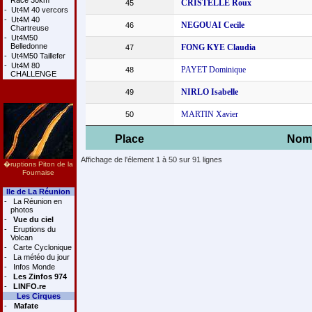
Race 30km
CRISTELLE Roux
45
-
Ut4M 40 vercors
-
Ut4M 40
NEGOUAI Cecile
46
Chartreuse
-
Ut4M50
Belledonne
FONG KYE Claudia
47
-
Ut4M50 Taillefer
-
Ut4M 80
PAYET Dominique
48
CHALLENGE
NIRLO Isabelle
49
MARTIN Xavier
50
Place
Nom
Affichage de l'élement 1 à 50 sur 91 lignes
�ruptions Piton de la
Fournaise
Ile de La Réunion
-
La Réunion en
photos
-
Vue du ciel
-
Eruptions du
Volcan
-
Carte Cyclonique
-
La météo du jour
-
Infos Monde
-
Les Zinfos 974
-
LINFO.re
Les Cirques
-
Mafate