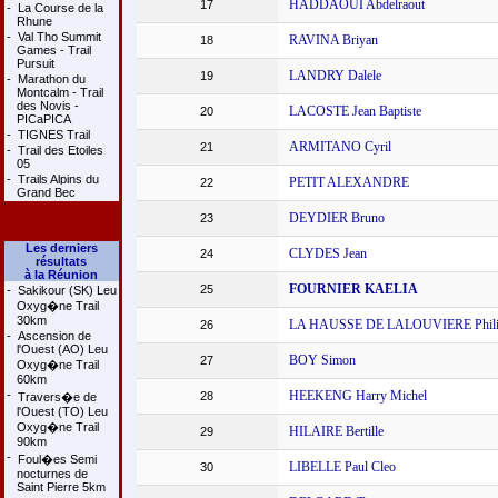
HADDAOUI Abdelraout
17
-
La Course de la
Rhune
-
Val Tho Summit
RAVINA Briyan
18
Games - Trail
Pursuit
LANDRY Dalele
19
-
Marathon du
Montcalm - Trail
des Novis -
LACOSTE Jean Baptiste
20
PICaPICA
-
TIGNES Trail
ARMITANO Cyril
21
-
Trail des Etoiles
05
-
Trails Alpins du
PETIT ALEXANDRE
22
Grand Bec
DEYDIER Bruno
23
Les derniers
CLYDES Jean
24
résultats
à la Réunion
FOURNIER KAELIA
25
-
Sakikour (SK) Leu
Oxyg�ne Trail
30km
LA HAUSSE DE LALOUVIERE Phili
26
-
Ascension de
l'Ouest (AO) Leu
BOY Simon
27
Oxyg�ne Trail
60km
-
HEEKENG Harry Michel
28
Travers�e de
l'Ouest (TO) Leu
Oxyg�ne Trail
HILAIRE Bertille
29
90km
-
Foul�es Semi
LIBELLE Paul Cleo
30
nocturnes de
Saint Pierre 5km