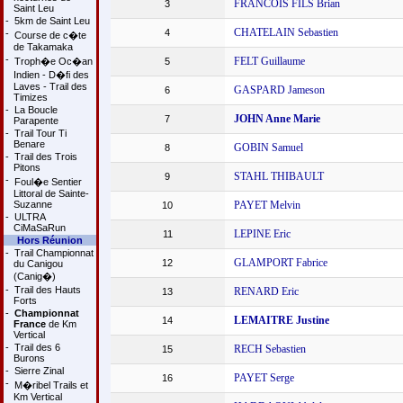
FRANCOIS FILS Brian
3
Saint Leu
-
5km de Saint Leu
CHATELAIN Sebastien
4
-
Course de c�te
de Takamaka
-
FELT Guillaume
Troph�e Oc�an
5
Indien - D�fi des
Laves - Trail des
GASPARD Jameson
6
Timizes
-
La Boucle
JOHN Anne Marie
7
Parapente
-
Trail Tour Ti
Benare
GOBIN Samuel
8
-
Trail des Trois
Pitons
STAHL THIBAULT
9
-
Foul�e Sentier
Littoral de Sainte-
Suzanne
PAYET Melvin
10
-
ULTRA
CiMaSaRun
LEPINE Eric
11
Hors Réunion
-
Trail Championnat
GLAMPORT Fabrice
12
du Canigou
(Canig�)
-
Trail des Hauts
RENARD Eric
13
Forts
-
Championnat
LEMAITRE Justine
14
France
de Km
Vertical
-
Trail des 6
RECH Sebastien
15
Burons
-
Sierre Zinal
PAYET Serge
16
-
M�ribel Trails et
Km Vertical