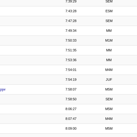
7:39:29
SEM
7:43:28
ESM
7:47:28
SEM
7:49:34
MM
7:50:33
M1M
7:51:35
MM
7:53:36
MM
7:54:01
M4M
7:54:19
JUF
ppe
7:58:07
M5M
7:58:50
SEM
8:06:27
M5M
8:07:47
M4M
8:09:00
M5M