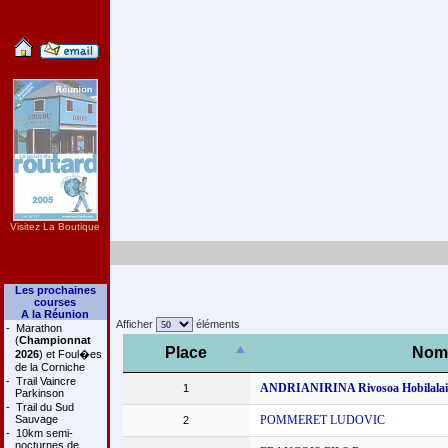
Visitez La Boutique
Les prochaines
courses
A la Réunion
Afficher
éléments
-
Marathon
(
Championnat
Place
Nom
2026
) et Foul�es
de la Corniche
-
Trail Vaincre
ANDRIANIRINA Rivosoa Hobilalai
1
Parkinson
-
Trail du Sud
Sauvage
POMMERET LUDOVIC
2
-
10km semi-
nocturnes de