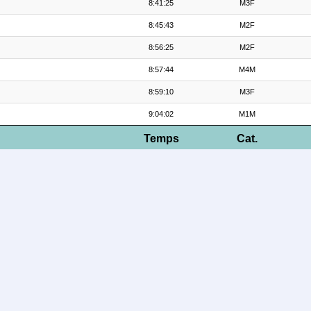
8:41:25
M3F
8:45:43
M2F
8:56:25
M2F
8:57:44
M4M
8:59:10
M3F
9:04:02
M1M
Temps
Cat.