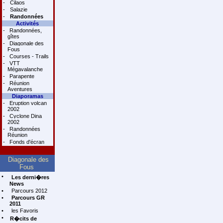
-
Cilaos
-
Salazie
-
Randonnées
Activités
-
Randonnées,
gîtes
-
Diagonale des
Fous
-
Courses - Trails
-
VTT
Mégavalanche
-
Parapente
-
Réunion
Aventures
Diaporamas
-
Eruption volcan
2002
-
Cyclone Dina
2002
-
Randonnées
Réunion
-
Fonds d'écran
Diagonale des
Fous
•
Les derni�res
News
•
Parcours 2012
•
Parcours GR
2011
•
les Favoris
•
R�cits de