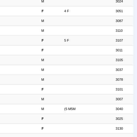
M
3024
F
4 F
3051
M
3087
M
3110
F
5 F
3107
F
3011
M
3105
M
3037
M
3078
F
3101
M
3007
M
(5 M5M
3040
F
3025
F
3130