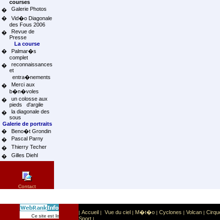
courses
Galerie Photos
�
�
Vid�o Diagonale
des Fous 2006
Revue de
�
Presse
La course
�
Palmar�s
complet
reconnaissances
�
et
entra�nements
Merci aux
�
b�n�voles
un colosse aux
�
pieds d'argile
la diagonale des
�
sous
Galerie de portraits
�
Beno�t Grondin
Pascal Parny
�
Thierry Techer
�
Gilles Diehl
�
Contact
Accueil
Vue du ciel
M�t�o
Cyclones
Volcan
Cirqu
|
|
|
|
|
|
Sport
Sports extr�mes
Ce site est list� dans la cat�gorie
:
Sport
|