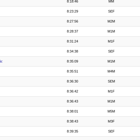
8:18:46
MM
8:23:29
SEF
8:27:56
M2M
8:28:37
M1M
8:31:24
M1F
8:34:38
SEF
ic
8:35:09
M1M
8:35:51
M4M
8:36:30
SEM
8:36:42
M1F
8:36:43
M1M
8:38:01
M5M
8:38:43
M3F
8:39:35
SEF