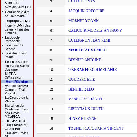
COLLET JONAS
3
Saint Leu
-
5km de Saint Leu
JACQUIN GREGOIRE
4
-
Course de c�te
de Takamaka
-
MORNET YOANN
Troph�e Oc�an
5
Indien - D�fi des
Laves - Trail des
CALIGUIRIMODELY ANTHONY
6
Timizes
-
La Boucle
COLLIGNON JEAN REMI
7
Parapente
-
Trail Tour Ti
Benare
MAROTEAUX EMILIE
8
-
Trail des Trois
Pitons
BESNIER ANTOINE
9
-
Foul�e Sentier
Littoral de Sainte-
Suzanne
'>
KERANFLEC'H MELANIE
10
-
ULTRA
CiMaSaRun
COUDERC ELIE
11
Hors Réunion
-
Val Tho Summit
BERTHIER LEO
12
Games - Trail
Pursuit
-
La Course de la
VENEROSY DANIEL
13
Rhune
-
Marathon du
LIBERTIAUX JULIEN
14
Montcalm - Trail
des Novis -
PICaPICA
HINRY ETIENNE
15
-
TIGNES Trail
-
Trails Alpins du
TOUNEJI CATOUARIA VINCENT
16
Grand Bec
-
Trail des Etoiles
05