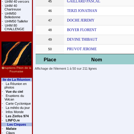
GAILLARD PASCAL
45
-
Ut4M 40 vercors
-
Ut4M 40
Chartreuse
TERZI JONATHAN
46
-
Ut4M50
Belledonne
DOCHE JEREMY
47
-
Ut4M50 Taillefer
-
Ut4M 80
CHALLENGE
BOYER FLORENT
48
DEVINE THIBAUT
49
PRUVOT JEROME
50
Place
Nom
�ruptions Piton de la
Affichage de l'élement 1 à 50 sur 211 lignes
Fournaise
Ile de La Réunion
-
La Réunion en
photos
-
Vue du ciel
-
Eruptions du
Volcan
-
Carte Cyclonique
-
La météo du jour
-
Infos Monde
-
Les Zinfos 974
-
LINFO.re
Les Cirques
-
Mafate
-
Cilaos