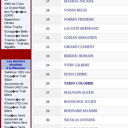
HOARAU NICAISE
17
-
KMV du Criou
-
Le Grand Raid
VOISIN REGIS
18
des Pyr�n�es
(GRP)
SORRES FREDERIC
-
Matterhorn
19
Ultraks
-
Kima Trophy
LACOSTE BERTRAND
20
-
Echapp�e Belle -
Travers�e Nord
COJEAN SEBASTIEN
21
-
Trail du Galibier-
Thabor - Trail des
GIRARD CLEMENT
Aiguilles
22
BERDOU ROMAIN
23
Les derniers
résultats
VITRY GILBERT
24
à la Réunion
-
Sakikour (SK) Leu
DUDA CEDRIC
25
Oxyg�ne Trail
30km
TARIN COLOMBE
26
-
Ascension de
l'Ouest (AO) Leu
Oxyg�ne Trail
MAGNAIN ALEXIS
27
60km
-
Travers�e de
ROSSIGNOL JULIEN
28
l'Ouest (TO) Leu
Oxyg�ne Trail
BOISNARD MAXIME
90km
29
-
Foul�es Semi
nocturnes de
NICOLAS ANTOINE
30
Saint Pierre 5km
-
Foul�es Semi