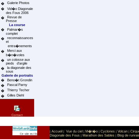
Galerie Photos
�
�
Vid�o Diagonale
des Fous 2006
Revue de
�
Presse
La course
�
Palmar�s
complet
reconnaissances
�
et
entra�nements
Merci aux
�
b�n�voles
un colosse aux
�
pieds d'argile
la diagonale des
�
sous
Galerie de portraits
�
Beno�t Grondin
Pascal Parny
�
Thierry Techer
�
Gilles Diehl
�
Contact
Accueil
Vue du ciel
M�t�o
Cyclones
Volcan
Cirqu
|
|
|
|
|
|
Sport
Sports extr�mes
Ce site est list� dans la cat�gorie
:
Diagonale des Fous
Marathon des Sables
Blog de runrai
|
|