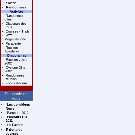
-
Salazie
-
Randonnées
Activités
-
Randonnées,
gîtes
-
Diagonale des
Fous
-
Courses - Trails
-
VTT
Mégavalanche
-
Parapente
-
Réunion
Aventures
Diaporamas
-
Eruption volcan
2002
-
Cyclone Dina
2002
-
Randonnées
Réunion
-
Fonds d'écran
Diagonale des
Fous
•
Les derni�res
News
•
Parcours 2012
•
Parcours GR
2011
•
les Favoris
•
R�cits de
courses