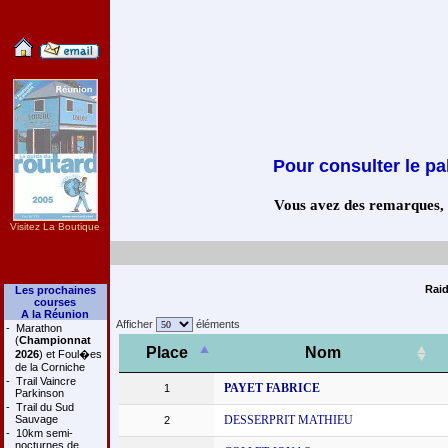
Pour consulter le pa
Vous avez des remarques, co
Visitez La Boutique
Raid
Les prochaines
courses
A la Réunion
Afficher
éléments
-
Marathon
(
Championnat
Place
Nom
2026
) et Foul�es
de la Corniche
-
Trail Vaincre
PAYET FABRICE
1
Parkinson
-
Trail du Sud
Sauvage
DESSERPRIT MATHIEU
2
-
10km semi-
nocturnes de