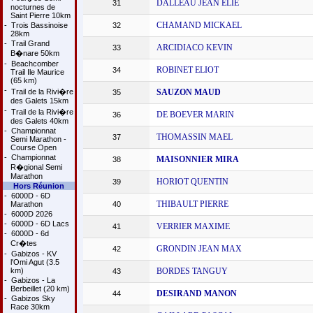
DALLEAU JEAN ELIE
31
nocturnes de
Saint Pierre 10km
CHAMAND MICKAEL
-
Trois Bassinoise
32
28km
-
Trail Grand
ARCIDIACO KEVIN
33
B�nare 50km
-
Beachcomber
ROBINET ELIOT
34
Trail Ile Maurice
(65 km)
-
Trail de la Rivi�re
SAUZON MAUD
35
des Galets 15km
-
Trail de la Rivi�re
DE BOEVER MARIN
36
des Galets 40km
-
Championnat
THOMASSIN MAEL
37
Semi Marathon -
Course Open
-
Championnat
MAISONNIER MIRA
38
R�gional Semi
Marathon
HORIOT QUENTIN
39
Hors Réunion
-
6000D - 6D
THIBAULT PIERRE
Marathon
40
-
6000D 2026
-
6000D - 6D Lacs
VERRIER MAXIME
41
-
6000D - 6d
Cr�tes
GRONDIN JEAN MAX
42
-
Gabizos - KV
l'Omi Agut (3.5
km)
BORDES TANGUY
43
-
Gabizos - La
Berbeillet (20 km)
DESIRAND MANON
44
-
Gabizos Sky
Race 30km