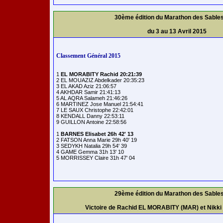
30ème édition du Marathon des Sable
du 3 au 13 Avril 2015
Classement Général 2015
1 
EL MORABITY Rachid 20:21:39
2 EL MOUAZIZ Abdelkader 20:35:23

3 EL AKAD Aziz 21:06:57

4 AKHDAR Samir 21:41:13

5 AL AQRA Salameh 21:46:26

6 MARTINEZ Jose Manuel 21:54:41

7 LE SAUX Christophe 22:42:01

8 KENDALL Danny 22:53:11

9 GUILLON Antoine 22:58:56

1 
BARNES Elisabet 26h 42' 13
2 FATSON Anna Marie 29h 40' 19

3 SEDYKH Natalia 29h 54' 39

4 GAME Gemma 31h 13' 10

29ème édition du Marathon des Sable
Victoire de Rachid EL MORABITY (MAR) et Nikk