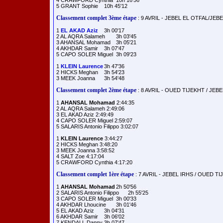
4 CRAWFORD Cynthia	10h 16'56

Classement complet 3ème étape
: 9 AVRIL - JEBEL EL OTFAL/JE
1 
EL AKAD Aziz
	3h 00'17

2 AL AQRA Salameh	3h 03'45

3 AHANSAL Mohamad	3h 05'21

4 AKHDAR Samir	3h 07'47

5 CAPO SOLER Miguel	3h 09'23

1 
KLEIN Laurence
	3h 47'36

2 HICKS Meghan	3h 54'23

Classement complet 2ème étape
: 8 AVRIL - OUED TIJEKHT / JEBE
1 
AHANSAL Mohamad
 2:44:35

2 AL AQRA Salameh 2:49:06

3 EL AKAD Aziz 2:49:49

4 CAPO SOLER Miguel 2:59:07

5 SALARIS Antonio Filippo 3:02:07

1 
KLEIN Laurence
 3:44:27

2 HICKS Meghan 3:48:20

3 MEEK Joanna 3:58:52

4 SALT Zoe 4:17:04

Classement complet 1ère étape
: 7 AVRIL - JEBEL IRHS / OUED TI
1 
AHANSAL Mohamad
	2h 50'56

2 SALARIS Antonio Filippo	2h 55'25

3 CAPO SOLER Miguel	3h 00'33

4 AKHDAR Lhoucine	3h 01'46

5 EL AKAD Aziz	3h 04'31

6 AKHDAR Samir	3h 06'02

7 KENDALL Danny	3h 07'47
