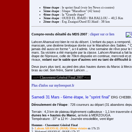
6ème étape
: le sprint final (voir les News ci-contre)
5ème étape
: l'étape "Marathon" (42 kms)
4ème étape
: la "Grande étape"
3ème étape
: OUED EL JDAID / BA HALLOU – 40,5 Km
2ème étape
: Erg Znaigui/Oued El Jdaid : 38 km
cliquer sur ce lien
Compte-rendu détaillé du MDS 2007
:
Lahcen Ahansal est bien le roi du désert. L'enfant du pays a remporté
marocain, une dixième breloque dorée sur le Marathon des Sables. " Cel
jamais été aussi en forme ", a-t-il admis. Une semaine de rêve pour l
mars. Sa victoire a été marquée par la classe. Lahcen Ahansal a fait la
étape de l'épreuve, celle de 70km disputée en continue, mercredi et et j
rivaux,
volant sur le sable que d'autres ont eu tant de difficulté 
Deux jours plus tard, au pied des plus hautes dunes du Maroc à Merzou
bras au ciel. Son frère, Samir Lahcen ...
---> Classement Général Final 2007 <---
Plus d'infos sur myfreesport.fr
Samedi 31 Mars - 6ème étape, le "sprint final"
ERG CHEBBI 
Déroulement de l'étape
: 726 coureurs au départ (31 abandons depui
Terrain : 4,3 km de plateau légèrement caillouteux - 1,1 km traversée
dunes les + hautes du Maroc
, arrivée à MERZOUGA.
Température : 37° a 12 H - Journée ensoleillée, vent léger
Hommes - Classement Général Final

1- 
Lahcen AHANSAL (MAR) 10ème victoire
 en 17h 25

2. Mohamed AHANSAL (MAR) 17h 37
