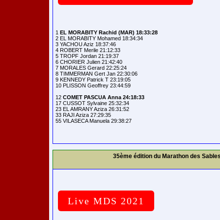
1 
EL MORABITY Rachid (MAR) 18:33:28
2 EL MORABITY Mohamed 18:34:34

3 YACHOU Aziz 18:37:46

4 ROBERT Merile 21:12:33

5 TROPF Jordan 21:19:37

6 CHORIER Julien 21:42:40

7 MORALES Gerard 22:25:24

8 TIMMERMAN Gert Jan 22:30:06

9 KENNEDY Patrick T 23:19:05

10 PLISSON Geoffrey 23:44:59

12 
COMET PASCUA Anna 24:18:33
17 CUSSOT Sylvaine 25:32:34

23 EL AMRANY Aziza 26:31:52

33 RAJI Aziza 27:29:35

35ème édition du Marathon des Sable
Live MDS 2021