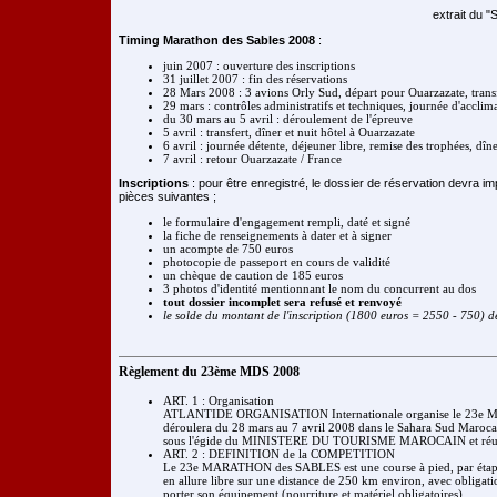
extrait du
Timing Marathon des Sables 2008
:
juin 2007 : ouverture des inscriptions
31 juillet 2007 : fin des réservations
28 Mars 2008 : 3 avions Orly Sud, départ pour Ouarzazate, transf
29 mars : contrôles administratifs et techniques, journée d'acclim
du 30 mars au 5 avril : déroulement de l'épreuve
5 avril : transfert, dîner et nuit hôtel à Ouarzazate
6 avril : journée détente, déjeuner libre, remise des trophées, dîn
7 avril : retour Ouarzazate / France
Inscriptions
: pour être enregistré, le dossier de réservation devra i
pièces suivantes ;
le formulaire d'engagement rempli, daté et signé
la fiche de renseignements à dater et à signer
un acompte de 750 euros
photocopie de passeport en cours de validité
un chèque de caution de 185 euros
3 photos d'identité mentionnant le nom du concurrent au dos
tout dossier incomplet sera refusé et renvoyé
le solde du montant de l'inscription (1800 euros = 2550 - 750) d
Règlement du 23ème MDS 2008
ART. 1 : Organisation
ATLANTIDE ORGANISATION Internationale organise le 23e
déroulera du 28 mars au 7 avril 2008 dans le Sahara Sud Marocai
sous l'égide du MINISTERE DU TOURISME MAROCAIN et réunir
ART. 2 : DEFINITION de la COMPETITION
Le 23e MARATHON des SABLES est une course à pied, par étapes,
en allure libre sur une distance de 250 km environ, avec obliga
porter son équipement (nourriture et matériel obligatoires).