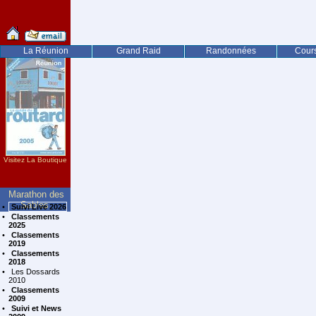
La Réunion
Grand Raid
Randonnées
Cours
Visitez La Boutique
Marathon des
Sables
•
Suivi Live 2026
•
Classements
2025
•
Classements
2019
•
Classements
2018
•
Les Dossards
2010
•
Classements
2009
•
Suivi et News