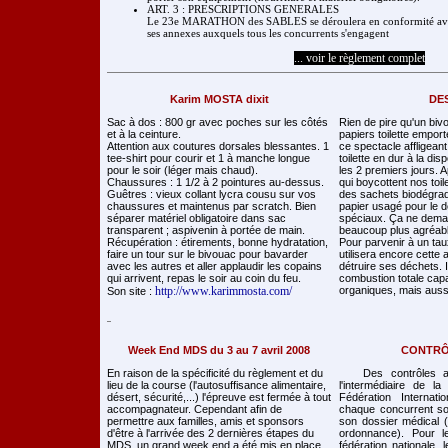
ART. 3 : PRESCRIPTIONS GENERALES
Le 23e MARATHON des SABLES se déroulera en conformité avec 
ses annexes auxquels tous les concurrents s'engagent
... voir le règlement complet
Karim MOSTA dixit
DE
Sac à dos : 800 gr avec poches sur les côtés
Rien de pire qu'un bi
et à la ceinture.
papiers toilette emport
Attention aux coutures dorsales blessantes. 1
ce spectacle affligean
tee-shirt pour courir et 1 à manche longue
toilette en dur à la di
pour le soir (léger mais chaud).
les 2 premiers jours. A
Chaussures : 1 1/2 à 2 pointures au-dessus.
qui boycottent nos toile
Guêtres : vieux collant lycra cousu sur vos
des sachets biodégrad
chaussures et maintenus par scratch. Bien
papier usagé pour le 
séparer matériel obligatoire dans sac
spéciaux. Ça ne deman
transparent ; aspivenin à portée de main.
beaucoup plus agréabl
Récupération : étirements, bonne hydratation,
Pour parvenir à un tau
faire un tour sur le bivouac pour bavarder
utilisera encore cette
avec les autres et aller applaudir les copains
détruire ses déchets. Il
qui arrivent, repas le soir au coin du feu.
combustion totale capa
http://www.karimmosta.com/
organiques, mais aussi 
Son site :
Week End MDS du 3 au 7 avril 2008
CONTRÔ
En raison de la spécificité du règlement et du
Des contrôles ant
lieu de la course (l'autosuffisance alimentaire,
l'intermédiaire de 
désert, sécurité,...) l'épreuve est fermée à tout
Fédération Internat
accompagnateur. Cependant afin de
chaque concurrent so
permettre aux familles, amis et sponsors
son dossier médical (
d'être à l'arrivée des 2 dernières étapes du
ordonnance). Pour l
MDS, un grand week end a été mis en place
fédération nationale,