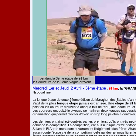
pendant la 3ème étape de 91 km
les coureurs de la 2ème vague arrivent ...
Mercredi 1er et Jeudi 2 Avril - 3ème étape
:
91 km
,
la "GRAN
Nsooualhine
La longue étape de cette 24eme édition du Marathon des Sables s'annon
s'agit de
la plus longue étape jamais organisée. Une étape de 91 
point ou les coureurs trouvent à chaque fois de l'eau, des docteurs, et
Les coureurs ont quitté le bivouac se matin en deux vagues successi
organisation qui permet d'éviter d'avoir un trop long peloton à contrôler.
Les derniers ont ainsi été doublés par les premiers, qu'ils ont très peu 
début de la compétition. La compétition, elle aussi, risque d'être histor
Salameh El Aqrah menacent ouvertement l'hégémonie des frères Ahans
aucun doute l'étape clé de la compétition, celle qui devrait nous livrer l