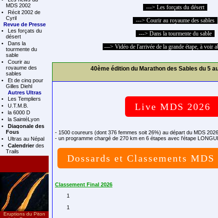
MDS 2002
---> Les forçats du désert
•
Récit 2002 de
Cyril
---> Courir au royaume des sables
Revue de Presse
•
Les forçats du
---> Dans la tourmente du sable
désert
•
Dans la
---> Vidéo de l'arrivée de la grande étape, à voir
tourmente du
sable
•
Courir au
royaume des
40ème édition du Marathon des Sables du 5 au
sables
•
Et de cinq pour
Gilles Diehl
Autres Ultras
•
Les Templiers
Live MDS 2026
•
U.T.M.B.
•
la 6000 D
•
la SaintéLyon
•
Diagonale des
Fous
- 1500 coureurs (dont 376 femmes soit 26%) au départ du MDS 2026 
- un programme chargé de 270 km en 6 étapes avec l'étape LONGU
•
Ultras au Népal
•
Calendrier
des
Trails
Dossards et Classements MDS
Classement Final 2026
	1 

	1 

Eruptions du Piton