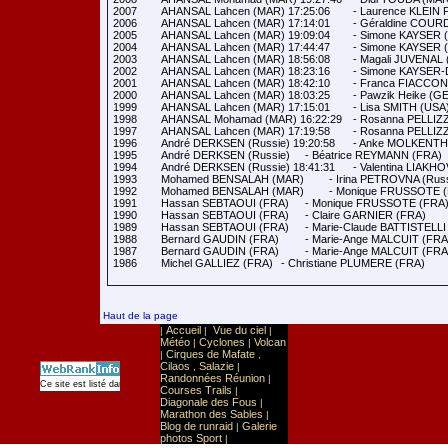
2007	AHANSAL Lahcen (MAR) 17:25:06	- Laurence KLEIN FRICOTTEAUX (FRA) 23:28:21

2006	AHANSAL Lahcen (MAR) 17:14:01	- Géraldine COURDESSE (FRA) 26:33:23

2005	AHANSAL Lahcen (MAR) 19:09:04	- Simone KAYSER (LUX) 29:36:03

2004	AHANSAL Lahcen (MAR) 17:44:47	- Simone KAYSER (LUX) 27:12:09

2003	AHANSAL Lahcen (MAR) 18:56:08	- Magali JUVENAL (FRA) 31:59:22

2002	AHANSAL Lahcen (MAR) 18:23:16	- Simone KAYSER-DIEDERICH (LUX) 26:36:44

2001	AHANSAL Lahcen (MAR) 18:42:10	- Franca FIACCONI (ITA) 23:46:46

2000	AHANSAL Lahcen (MAR) 18:03:25	- Pawzik Heike (GER) 25:54:14

1999	AHANSAL Lahcen (MAR) 17:15:01	- Lisa SMITH (USA) 24:34:36

1998	AHANSAL Mohamad (MAR) 16:22:29	- Rosanna PELLIZZARI (ITA) 24:25:01

1997	AHANSAL Lahcen (MAR) 17:19:58	- Rosanna PELLIZZARI (ITA) 23:49:32

1996	André DERKSEN (Russie) 19:20:58 	- Anke MOLKENTHIN (GER) 28:23:24

1995	André DERKSEN (Russie) 	- Béatrice REYMANN (FRA)

1994	André DERKSEN (Russie) 18:41:31	- Valentina LIAKHOVA (Russie) 23:32:53

1993	Mohamed BENSALAH (MAR) 	- Irina PETROVNA (Russie)

1992	Mohamed BENSALAH (MAR) 	- Monique FRUSSOTE (FRA)

1991	Hassan SEBTAOUI (FRA) 	- Monique FRUSSOTE (FRA)

1990	Hassan SEBTAOUI (FRA) 	- Claire GARNIER (FRA)

1989	Hassan SEBTAOUI (FRA) 	- Marie-Claude BATTISTELLI (FRA)

1988	Bernard GAUDIN (FRA) 	- Marie-Ange MALCUIT (FRA)

1987	Bernard GAUDIN (FRA) 	- Marie-Ange MALCUIT (FRA)

Haut de la page
Accueil
Vue du ciel
|
|
|
Météo
Cyclones
Volcan
|
|
Cirques de Mafate
|
,
Cilaos
Salazie
,
|
Randonnées Réunion
|
Sport
Sports extrêmes
Ce site est listé dans la catégorie
:
Courses Trails
|
Diagonale des Fous
|
Marathon des Sables
|
Blog de runraid
Galerie
|
photos Sport
|