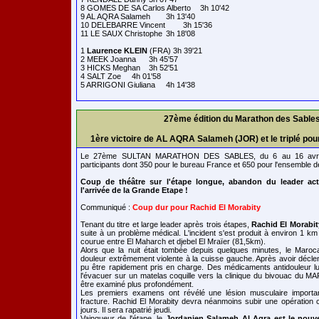
8 GOMES DE SA Carlos Alberto	3h 10'42

9 AL AQRA Salameh	3h 13'40

10 DELEBARRE Vincent	3h 15'36

11 LE SAUX Christophe	3h 18'08

1 
Laurence KLEIN
 (FRA) 3h 39'21

2 MEEK Joanna	3h 45'57

3 HICKS Meghan	3h 52'51

4 SALT Zoe	4h 01'58

27ème édition du Marathon des Sable
1ère victoire de AL AQRA Salameh (JOR) et le triplé po
Le 27ème SULTAN MARATHON DES SABLES, du 6 au 16 avril 
participants dont 350 pour le bureau France et 650 pour l'ensemble de
Coup de théâtre sur l'étape longue, abandon du leader ac
l'arrivée de la Grande Etape !
Communiqué :
Coup dur pour Rachid El Morabity
Tenant du titre et large leader après trois étapes,
Rachid El Morabit
suite à un problème médical. L'incident s'est produit à environ 1 km 
courue entre El Maharch et djebel El Mraïer (81,5km).
Alors que la nuit était tombée depuis quelques minutes, le Maroc
douleur extrêmement violente à la cuisse gauche. Après avoir déclen
pu être rapidement pris en charge. Des médicaments antidouleur lu
l'évacuer sur un matelas coquille vers la clinique du bivouac 
être examiné plus profondément.
Les premiers examens ont révélé une lésion musculaire import
fracture. Rachid El Morabity devra néanmoins subir une opération c
jours. Il sera rapatrié jeudi.
Vainqueur de l'étape, le
Jordanien Salameh Al Aqra est le nou