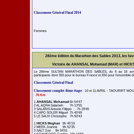
Classement Général Final 2014
Femmes

28ème édition du Marathon des Sables 2013, les fav
Victoire de AHANSAL Mohamad (MAR) et HICK
Le 28ème SULTAN MARATHON DES SABLES, du 6 au 16 avril 
participants dont 350 pour le bureau France et 650 pour l'ensemble de
Classement Général Final
Classement complet 4ème étape
: 10 et 11 AVRIL - TAOURIRT M
:
76 Km
1 
AHANSAL Mohamad
	6h 54'47

2 AL AQRA Salameh	7h 13'55

3 SALARIS Antonio Filippo	7h 29'45

4 CAPO SOLER Miguel	7h 45'49

5 LE SAUX Christophe	7h 50'43

1 
HICKS Meghan
	8h 45'19

2 MEEK Joanna	9h 52'35

3 SALT Zoe	9h 54'01
