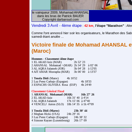
le vainqueur 2009, Mohamad AHANSAL
dans les bras de Patrick BAUER
Copyright darbaroud.com
Vendredi 3 Avril - 4ème étape
:
42 km
,
l'étape "Marathon"
: Afe
Comme l'ont annoncé hier soir les organisateurs, le Marathon des Sable
samedi étant anulée ...
Victoire finale de Mohamad AHANSAL e
(Maroc)
Hommes - Classement 4ème étape
2 AHANSAL  Mohamad >(MAR) 	2h 54' 29 	à 02' 06

3 AL AQRA Salameh (JOR)   	3h 04' 28  	à 12'05

4 AIT AMAR Mustapha (MAR)	3h 06' 00  	à 13'37

1 
Touda Didi
 (Maroc)  	4h 16'52

2 Luz Perez Carbajo (Espagne) 	 	4h 18'33

3 ESPACHS OLIVERA  Rosa  (ESP)  	4h 24'49

Classement Général Final

1 
AHANSAL  Mohamad (MAR)  	16h 27' 26 	
2 EL AKAD Aziz 		16h 31' 40  à 4'14

3 AL AQRA Salameh 	 	17h 15' 06  à 47'40

4 VENCELJ  Anton (SLO)	18h 14' 35  à 1h 47'09

1 Touda Didi (Maroc)  		23h 30' 44
3 Luz Perez Carbajo (Espagne) 	24h 38' 32
