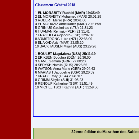
Classement Général 2018
1 
EL MORABITY Rachid (MAR) 19:35:49
2 EL MORABITY Mohamed (MAR) 20:01:28

3 ROBERT Merile (FRA) 20:41:00

4 EL MOUAZIZ Abdelkader (MAR) 20:51:59

5 GRINIUS Gediminas (LTU) 21:31:23

6 HUAMAN Remigio (PER) 21:31:41

7 FRAGUELA Alejandro (ESP) 22:07:18

8 ARMSTRONG Luke (NZL) 22:36:00

9 EL AKAD Aziz (MAR) 23:05:10

10 BACKHAUSEN Majell (AUS) 23:29:26

1 
BOULET Magdalena (USA) 25:11:19
2 ERIKSEN Bouchra (DEN) 26:36:00

3 GAME Gemma (GBR) 27:00:23

4 SEDYKH Natalia (RUS) 28:26:56

5 WATSON Anna Marie (GBR) 29:04:43

6 MARIASH Jacqueline (USA) 29:20:59

7 KRATZ Emily (USA) 29:45:07

8 GRIMM Sibylle (SUI) 31:06:23

9 RENOUF Katherine (GBR) 31:51:49

32ème édition du Marathon des Sable