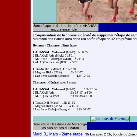
3ème étape de 91 km : les frères AHANSAL
encore ensemble ...
L'organisation de la course a décidé de supprimer l'étape de sa
Marathon des Sables aura donc lieu après l'étape de 42 km prévue de
Hommes - Classement 3ème étape
1 
AHANSAL  Mohamad 
(MAR) 	8h 08' 22  	

2 EL AKAD Aziz (MAR) à 15'01 

3 AIT AMAR Mustapha (MAR)   à 21'53

4 AL AQRA Salameh (JOR)   à 39'01

1 
Touda Didi
 (Maroc)  11h 52' 49

2 Meghan Hicks (USA) 	12h 01' 07

3 Luz Perez Carbajo (Espagne) 	12h 12' 35

Classement Général
 après 3 étapes

1 
AHANSAL  Mohamad 
(MAR)  	13h 32' 57  	

2 EL AKAD Aziz 		13h 39' 17  à 6'20

3 AL AQRA Salameh 		14h 10' 38 à 37'41

1 Touda Didi (Maroc)  	19h 13' 52

2 Meghan Hicks (USA) 	à 44' 33

1ère étape : les dunes de Merzouga
les plus hautes du Maroc
Mardi 31 Mars - 2ème étape
:
35 km
avec 2 CP, boucle du Znaig