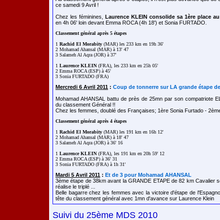
ce samedi 9 Avril !
Chez les féminines,
Laurence KLEIN consolide sa 1ère place au
en 4h 06' loin devant Emma ROCA (4h 18') et Sonia FURTADO.
Classement général après 5 étapes
1 
Rachid El Morabity
 (MAR) les 233 km en 19h 36'

2 Mohamad Ahansal (MAR) à 13' 47

3 Salameh Al Aqra (JOR) à 37'

1 
Laurence KLEIN
 (FRA), les 233 km en 25h 05'

2 Emma ROCA (ESP) à 45'

Mercredi 6 Avril 2011
:
Coup de tonnerre sur LA grande étape d
Mohamad AHANSAL battu de près de 25mn par son compatriote EL
du classement Général !!
Chez les femmes, doublé des Françaises; 1ère Sonia Furtado - 2ème
Classement général après 4 étapes
1 
Rachid El Morabity
 (MAR) les 191 km en 16h 12'

2 Mohamad Ahansal (MAR) à 18' 47

3 Salameh Al Aqra (JOR) à 36' 16

1 
Laurence KLEIN
 (FRA), les 191 km en 20h 59' 12

2 Emma ROCA (ESP) à 36' 31

Mardi 5 Avril 2011
:
Et de 3 pour Mohamad AHANSAL
3ème étape de 38km avant la GRANDE ETAPE de 82 km Cavalier 
réalise le triplé ...
Belle bagarre chez les femmes avec la victoire d'étape de l'Espag
tête du classement général avec 1mn d'avance sur Laurence Klein
Suivi du 25ème MDS 2010