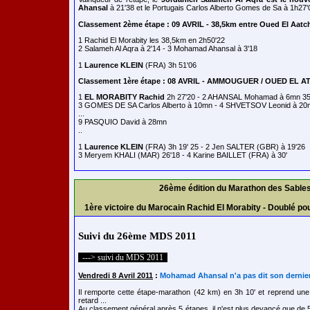
Ahansal
à 21'38 et le Portugais Carlos Alberto Gomes de Sa à 1h27'
Classement 2ème étape : 09 AVRIL - 38,5km entre Oued El Aatc
1 Rachid El Morabity les 38,5km en 2h50'22

2 Salameh Al Aqra à 2'14 - 3 Mohamad Ahansal à 3'18

1 
Laurence KLEIN
Classement 1ère étape : 08 AVRIL - AMMOUGUER / OUED EL 
1 
EL MORABITY Rachid
 2h 27'20 - 2 AHANSAL Mohamad à 6mn 35
3 GOMES DE SA Carlos Alberto à 10mn - 4 SHVETSOV Leonid à 20
...

9 PASQUIO David à 28mn

..

1 
Laurence KLEIN
 (FRA) 3h 19' 25 - 2 Jen SALTER (GBR) à 19'26

26ème édition du Marathon des Sable
1ère victoire du Marocain Rachid El Morabity - Doublé p
Suivi du 26ème MDS 2011
---> suivi du MDS 2011
Vendredi 8 Avril 2011
:
Mohamad Ahansal n'a pas dit son dernier
Il remporte cette étape-marathon (42 km) en 3h 10' et reprend un
retard ...
Au classement général après 5 étapes, il n'est plus devancé que de 