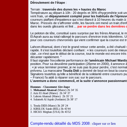
Déroulement de l'étape
:
Terrain :
traversée des dunes les + hautes du Maroc
Température au départ à 10h : 20 degrés et 36% d'hygrométrie soit une
vent frais, un
dépaysement complet pour les habitués de l'épreuv
coureurs piaffant d'impatience qui s'est élancé à 10 heures du matin à
Maroc. Pressés de s'affronter enfin, les favoris ont mené un train d'enf
dans les oueds glissants et finit ...
par se perdre dans les dernières 
Le peloton de tête, constitué sans surprise par les frères Ahansal, le 
El Aqrah aura au total rallongé le parcours d'environ trois kilomètres. Un
pour ces coureurs chevronnés qui vient confirmer que la course est tr
Lahcen Ahansal, dont c'est le grand retour cette année, a été chahuté 
rapide. Il s'est toutefois déclaré confiant : « les coureurs sont de mie
clair...ce n'est que le début de la course, tout le monde est encore trè
décanter rapidement. "
Il faut signaler l'excellente performance de l'
américain Michael Wardi
position. Pour sa deuxième participation (26eme en 2000), il annonce à
: « je veux terminer premier, je ne suis pas là pour perdre, c'est normal,
prévenu. La marocaine
Touda Didi
a dominé de bout en bout la cours
Signalons toutefois qu'elle a bénéficié de la solidarité entre coureur
– France) l'a aidé à réparer son sac sur le parcours.
L'aventure a donc commencé, et la suite s'annonce passionnant
Hommes - Classement 1ère étape

1. 
Mohamad Ahansal
 (Maroc) 2h 34' 35

2. Aziz El Akad (Maroc)  2h 34' 37

3. Lahcen Ahansal (Maroc)  2h 35' 21

4. Salameh Al Aqrah (Jordanie) 2h 38' 17

1. Touda DIDI (Maroc) 3h 28' 24

2. KIRILUK Sarah (BEL) 3h 45'44

Compte-rendu détaillé du MDS 2008
cliquer sur ce lien
: