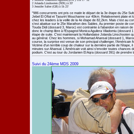
2 Jolanda Linshooten (NDL) à 33'

"986 concurrents ont pris ce matin le départ de la 3e étape du 25e Su
Jebel El Oftal et Taourirt Mouchanne sur 40km. Relativement plate et lo
chez les leaders à la veille de la 4e étape de 82,2km. Mais c'est au con
s'est abattue sur le 25e Marathon des Sables. Au premier poste de co
Touda Didi (dossard 3, Maroc) est contrainte à l'abandon en raison de 
donc le champ libre à l'Espagnol Monica Aguilera Viladomiu (dossard 1
étape de suite. C'est maintenant la Hollandaise Jolanda Linschooten q
au général. Chez les hommes, si Mohamad Ahansal (dossard 1, Maroc)
course, la surprise est venue de son principal challenger, l'Américain
Victime d'un terrible coup de chaleur sur la dernière partie de l'étape, 
minutes sur Ahansal. L'Américain voit ainsi s'envoler toutes chances d
podium. C'est au tour du Jordanien El Aqra (dossard 391) de prendre l
Suivi du 24ème MDS 2009