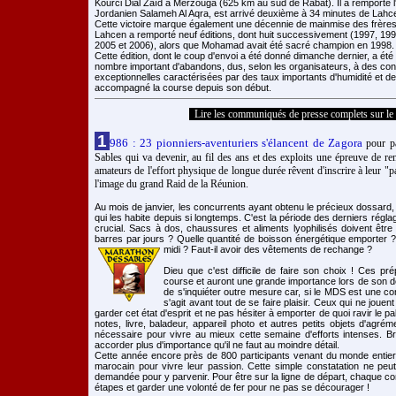
Kourci Dial Zaïd à Merzouga (625 km au sud de Rabat). Il a remporté 
Jordanien Salameh Al Aqra, est arrivé deuxième à 34 minutes de Lahc
Cette victoire marque également une décennie de mainmise des frères 
Lahcen a remporté neuf éditions, dont huit successivement (1997, 199
2005 et 2006), alors que Mohamad avait été sacré champion en 1998.
Cette édition, dont le coup d'envoi a été donné dimanche dernier, a é
nombre important d'abandons, dus, selon les organisateurs, à des cond
exceptionnelles caractérisées par des taux importants d'humidité et d
accompagné la course depuis son début.
Lire les communiqués de presse complets sur le s
1
986 : 23 pionniers-aventuriers s'élancent de Zagora
pour pa
Sables qui va devenir, au fil des ans et des exploits une épreuve de r
amateurs de l'effort physique de longue durée rêvent d'inscrire à leur "pal
l'image du grand Raid de la Réunion.
Au mois de janvier, les concurrents ayant obtenu le précieux dossard
qui les habite depuis si longtemps. C'est la période des derniers régla
crucial. Sacs à dos, chaussures et aliments lyophilisés doivent êtr
barres par jours ? Quelle quantité de boisson énergétique emporter ?
midi ? Faut-il avoir des vêtements de rechange ?
Dieu que c'est difficile de faire son choix ! Ces pr
course et auront une grande importance lors de son dé
de s'inquiéter outre mesure car, si le MDS est une comp
s'agit avant tout de se faire plaisir. Ceux qui ne joue
garder cet état d'esprit et ne pas hésiter à emporter de quoi ravir le pal
notes, livre, baladeur, appareil photo et autres petits objets d'agrém
nécessaire pour vivre au mieux cette semaine d'efforts intenses. Bre
accorder plus d'importance qu'il ne faut au moindre détail.
Cette année encore près de 800 participants venant du monde entier
marocain pour vivre leur passion. Cette simple constatation ne peu
demandée pour y parvenir. Pour être sur la ligne de départ, chaque co
étapes et garder une volonté de fer pour ne pas se décourager !