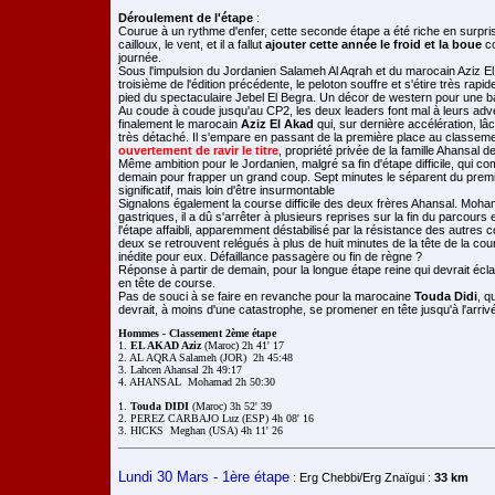
Déroulement de l'étape
:
Courue à un rythme d'enfer, cette seconde étape a été riche en surpri
cailloux, le vent, et il a fallut
ajouter cette année le froid et la boue
co
journée.
Sous l'impulsion du Jordanien Salameh Al Aqrah et du marocain Aziz E
troisième de l'édition précédente, le peloton souffre et s'étire très rap
pied du spectaculaire Jebel El Begra. Un décor de western pour une ba
Au coude à coude jusqu'au CP2, les deux leaders font mal à leurs adve
finalement le marocain
Aziz El Akad
qui, sur dernière accélération, l
très détaché. Il s'empare en passant de la première place au classem
ouvertement de ravir le titre
, propriété privée de la famille Ahansal d
Même ambition pour le Jordanien, malgré sa fin d'étape difficile, qui c
demain pour frapper un grand coup. Sept minutes le séparent du premi
significatif, mais loin d'être insurmontable
Signalons également la course difficile des deux frères Ahansal. Moh
gastriques, il a dû s'arrêter à plusieurs reprises sur la fin du parcours
l'étape affaibli, apparemment déstabilisé par la résistance des autres co
deux se retrouvent relégués à plus de huit minutes de la tête de la cou
inédite pour eux. Défaillance passagère ou fin de règne ?
Réponse à partir de demain, pour la longue étape reine qui devrait éclai
en tête de course.
Pas de souci à se faire en revanche pour la marocaine
Touda Didi
, q
devrait, à moins d'une catastrophe, se promener en tête jusqu'à l'arriv
Hommes - Classement 2ème étape

1. 
EL AKAD Aziz
 (Maroc) 2h 41' 17

2. AL AQRA Salameh (JOR)  2h 45:48

3. Lahcen Ahansal 2h 49:17 

4. AHANSAL  Mohamad 2h 50:30

1. 
Touda DIDI
 (Maroc) 3h 52' 39

2. PEREZ CARBAJO Luz (ESP) 4h 08' 16

3. HICKS  Meghan (USA) 4h 11' 26
Lundi 30 Mars - 1ère étape
:
Erg Chebbi/Erg Znaïgui :
33 km