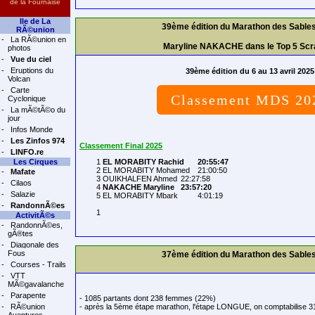
de la Fournaise
Ile de La
39ème édition du Marathon des Sable
RÃ©union
-
La RÃ©union en
Maryline NAKACHE dans le Top 5 Scra
photos
-
Vue du ciel
-
Eruptions du
39ème édition du 6 au 13 avril 2025
Volcan
-
Carte
Classement MDS 20
Cyclonique
-
La mÃ©tÃ©o du
jour
-
Infos Monde
-
Les Zinfos 974
Classement Final 2025
-
LINFO.re
Les Cirques
	1 
EL MORABITY Rachid	20:55:47
	2 EL MORABITY Mohamed	21:00:50

-
Mafate
	3 OUIKHALFEN Ahmed	22:27:58

-
Cilaos
	4 
NAKACHE Maryline	23:57:20
-
Salazie
	5 EL MORABITY Mbark		4:01:19

-
RandonnÃ©es
	1 

ActivitÃ©s
-
RandonnÃ©es,
gÃ®tes
-
Diagonale des
Fous
37ème édition du Marathon des Sable
-
Courses - Trails
-
VTT
MÃ©gavalanche
-
Parapente
- 1085 partants dont 238 femmes (22%)
-
RÃ©union
- après la 5ème étape marathon, l'étape LONGUE, on comptabilise 