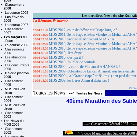
2009
•
Classement
2008
•
La course 2008
Les dernières News du site Runrai
•
Les Favoris
2008
La Réunion, ile intense
•
La course 2007
•
Classement
MDS 2012, coup de théâtre sur l'étape longue !
12/04 11:20
2007
MDS 2011, 3ème étape et 3ème victoire de Mohamad AH
05/04 13:20
•
Les forçats
du
MDS 2010, victoire de Mohamad AHANSAL
10/04 13:20
désert
MDS 2010, 3ème étape et 3ème victoire de Mohamad AH
06/04 13:20
•
La course 2006
MDS 2010, 2ème étape et 2ème victoire de Mohamad AH
05/04 13:20
•
Classements
MDS 2010, 1ère étape
2006
04/04 06:20
•
Les abandons
MDS 2010, c'est parti !
03/04 07:20
2006
MDS 2010, Journée de contrôle
03/04 06:20
•
Les concurrents
MDS 2009 - victoire de Mohamad AHANSAL !
03/04 13:01
2006
MDS 2009 - Abandon de Lahcen Ahansal, son frère en tête !
02/04 11:01
•
Galerie photos
MDS 2009 - la "Grande étape" de 91km (!) : au pied du mur
01/04 11:01
2005
MDS 2009, les frères Ahansal distancés !
31/03 13:20
•
Classement
2005
V2 Sc
•
MDS 2005 en
Toutes les News -->
direct
Toutes les News
•
Classement
40ème Marathon des Sable
2004
•
MDS 2003 en
direct
•
Classement
2003
•
Les News du
---> Classement Général 2025 <--
MDS 2003
•
Classement
2002
---> Vidéos Marathon des Sables de 2008 
•
Les news du