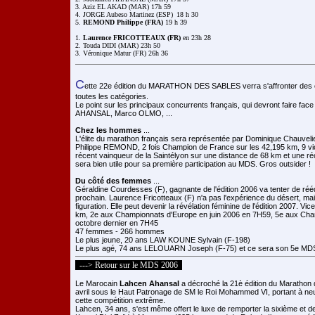
3. Aziz EL AKAD (MAR) 17h 59

4. JORGE Aubeso Martinez (ESP) 	18 h 30

5. 
REMOND Philippe (FRA)
 19 h 39

1. 
Laurence FRICOTTEAUX (FR)
 en 23h 28

2. Touda DIDI (MAR) 23h 50

3. Véronique Matur (FR) 26h 36
C
ette 22e édition du MARATHON DES SABLES verra s'affronter des 
toutes les catégories.
Le point sur les principaux concurrents français, qui devront faire face
AHANSAL, Marco OLMO, ...
Chez les hommes
...
L'élite du marathon français sera représentée par Dominique Chauveli
Philippe REMOND, 2 fois Champion de France sur les 42,195 km, 9 vi
récent vainqueur de la Saintélyon sur une distance de 68 km et une ré
sera bien utile pour sa première participation au MDS. Gros outsider !
Du côté des femmes
...
Géraldine Courdesses (F), gagnante de l'édition 2006 va tenter de réé
prochain. Laurence Fricotteaux (F) n'a pas l'expérience du désert, mais 
figuration. Elle peut devenir la révélation féminine de l'édition 2007.
km, 2e aux Championnats d'Europe en juin 2006 en 7H59, 5e aux Ch
octobre dernier en 7H45
47 femmes - 266 hommes
Le plus jeune, 20 ans LAW KOUNE Sylvain (F-198)
Le plus agé, 74 ans LELOUARN Joseph (F-75) et ce sera son 5e MD
---> Retour sur le MDS 2006
Le Marocain
Lahcen Ahansal
a décroché la 21è édition du Marathon 
avril sous le Haut Patronage de SM le Roi Mohammed VI, portant à neu
cette compétition extrême.
Lahcen, 34 ans, s'est même offert le luxe de remporter la sixième et d