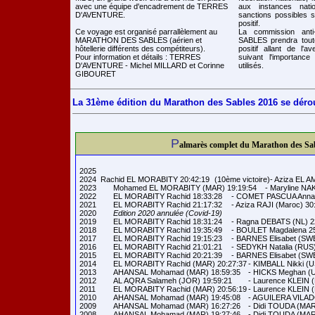
avec une équipe d'encadrement de TERRES
aux instances natio
D'AVENTURE.
sanctions possibles si
positif.
Ce voyage est organisé parrallèlement au
La commission an
MARATHON DES SABLES (aérien et
SABLES prendra tout
hôtellerie différents des compétiteurs).
positif allant de l'av
Pour information et détails : TERRES
suivant l'importanc
D'AVENTURE - Michel MILLARD et Corinne
utilisés.
GIBOURET
La 31ème édition du Marathon des Sables 2016 se déroul
P
almarès complet du Marathon des Sa
2025  

2024  Rachid EL MORABITY 20:42:19	(10ème victoire)- Aziza EL AMRANY 27:06:27

2023	Mohamed EL MORABITY (MAR) 19:19:54	- Maryline NAKACHE (FRA) 27:02:17

2022	EL MORABITY Rachid 18:33:28	- COMET PASCUA Anna 24:18:33

2021	EL MORABITY Rachid 21:17:32	- Aziza RAJI (Maroc) 30:30:24

2020	
Edition 2020 annulée (Covid-19)
2019	EL MORABITY Rachid 18:31:24	- Ragna DEBATS (NL) 22:33:36

2018	EL MORABITY Rachid 19:35:49	- BOULET Magdalena 25:11:19

2017	EL MORABITY Rachid 19:15:23	- BARNES Elisabet (SWE) 23:16:12

2016	EL MORABITY Rachid 21:01:21	- SEDYKH Natalia (RUS) 24:45:26

2015	EL MORABITY Rachid 20:21:39	- BARNES Elisabet (SWE) 26:42:13

2014	EL MORABITY Rachid (MAR) 20:27:37	- KIMBALL Nikki (USA) 29:04:49

2013	AHANSAL Mohamad (MAR) 18:59:35	- HICKS Meghan (USA) 24:42:01

2012	AL AQRA Salameh (JOR) 19:59:21	- Laurence KLEIN (FRA) 26:15:40

2011	EL MORABITY Rachid (MAR) 20:56:19	- Laurence KLEIN (FRA) 26:57:24

2010	AHANSAL Mohamad (MAR) 19:45:08	- AGUILERA VILADOMIU Monica (ESP) 29:44:11

2009	AHANSAL Mohamad (MAR) 16:27:26	- Didi TOUDA (MAR) 23:30:44

2008	AHANSAL Mohamad (MAR) 19:27:46	- Didi TOUDA (MAR) 28:38:11
