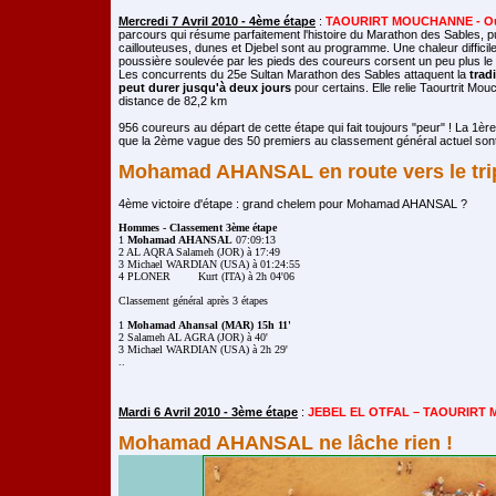
Mercredi 7 Avril 2010 - 4ème étape
:
TAOURIRT MOUCHANNE - Oue
parcours qui résume parfaitement l'histoire du Marathon des Sables, 
caillouteuses, dunes et Djebel sont au programme. Une chaleur diffici
poussière soulevée par les pieds des coureurs corsent un peu plus le
Les concurrents du 25e Sultan Marathon des Sables attaquent la
trad
peut durer jusqu'à deux jours
pour certains. Elle relie Taourtrit M
distance de 82,2 km
956 coureurs au départ de cette étape qui fait toujours "peur" ! La 1èr
que la 2ème vague des 50 premiers au classement général actuel sont 
Mohamad AHANSAL en route vers le trip
4ème victoire d'étape : grand chelem pour Mohamad AHANSAL ?
Hommes - Classement 3ème étape

1 
Mohamad AHANSAL
 07:09:13

2 AL AQRA Salameh (JOR) à 17:49

3 Michael WARDIAN (USA) à 01:24:55

4 PLONER  	Kurt (ITA) à 2h 04'06

Classement général après 3 étapes

1 
Mohamad Ahansal (MAR) 15h 11'
2 Salameh AL AGRA (JOR) à 40' 

3 Michael WARDIAN (USA) à 2h 29'

Mardi 6 Avril 2010 - 3ème étape
:
JEBEL EL OTFAL – TAOURIRT 
Mohamad AHANSAL ne lâche rien !