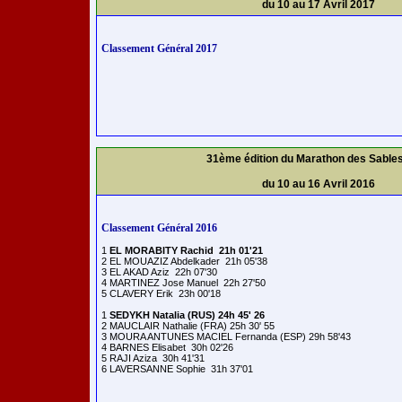
du 10 au 17 Avril 2017
Classement Général 2017
31ème édition du Marathon des Sable
du 10 au 16 Avril 2016
Classement Général 2016
1 
EL MORABITY Rachid  21h 01'21
2 EL MOUAZIZ Abdelkader  21h 05'38 

3 EL AKAD Aziz  22h 07'30 

4 MARTINEZ Jose Manuel  22h 27'50 

5 CLAVERY Erik  23h 00'18 

1 
SEDYKH Natalia (RUS) 24h 45' 26
2 MAUCLAIR Nathalie (FRA) 25h 30' 55 

3 MOURA ANTUNES MACIEL Fernanda (ESP) 29h 58'43 

4 BARNES Elisabet  30h 02'26 

5 RAJI Aziza  30h 41'31 
