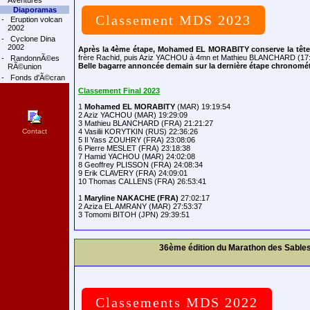
Aventures
Diaporamas
Classement MDS 2023
-
Eruption volcan
2002
-
Cyclone Dina
2002
Après la 4ème étape, Mohamed EL MORABITY conserve la tête
frère Rachid, puis Aziz YACHOU à 4mn et Mathieu BLANCHARD (17:
-
RandonnÃ©es
Belle bagarre annoncée demain sur la dernière étape chronomét
RÃ©union
-
Fonds d'Ã©cran
Classement Final 2023
1 
Mohamed EL MORABITY
 (MAR) 19:19:54

2 Aziz YACHOU (MAR) 19:29:09

3 Mathieu BLANCHARD (FRA) 21:21:27

Contact
4 Vasilii KORYTKIN (RUS) 22:36:26

5 Il Yass ZOUHRY (FRA) 23:08:06

6 Pierre MESLET (FRA) 23:18:38

7 Hamid YACHOU (MAR) 24:02:08

8 Geoffrey PLISSON (FRA) 24:08:34

9 Erik CLAVERY (FRA) 24:09:01

10 Thomas CALLENS (FRA) 26:53:41

1 
Maryline NAKACHE (FRA)
 27:02:17

2 Aziza EL AMRANY (MAR) 27:53:37

36ème édition du Marathon des Sable
Classements MDS 2022