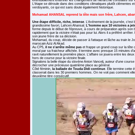
éventuellement entériner les changement de hiérarchie constatés sur 
L'étape se déroule dans des conditions climatiques plutôt clémentes 
verdoyants, ce qui est sans doute également historique.
Mohamad AHANSAL reprend la tête mais son frère, Lahcen, aba
Une étape difficile, riche, intense
. L'événement de la journée, c'est
grandissime favori, Lahcen Ahansal.
L'homme aux 10 victoires a jet
forme depuis le début de l'épreuve, à cours de préparation après son bre
rapidement que la victoire n'était pas pour lui. Alors il a préféré arrêter.
son jeune frère de sa décision.
Mohamad, du coup, décide de passer à l'attaque et lâche au train le Jo
marocain Aziz Al Akad.
Au CP5,
il ne s'arrête même pas
et frappe un grand coup sur la tête
moral par sa fraicheur affichée. Il termine avec presque 15 minutes d'av
ravit naturellement la première place. L'affaire se jouera entre les d
hors de course pour la victoire finale.
Signalons la belle étape du slovène Anton Vancelj, auteur d'une course tr
décrocher une précieuse quatrième place au général.
Côté féminin,
la ballade de Touda Didi continue
. Elle termine cette
classerait dans les 30 premiers hommes. On ne voit pas comment elle 
deuxième titre consécutif.