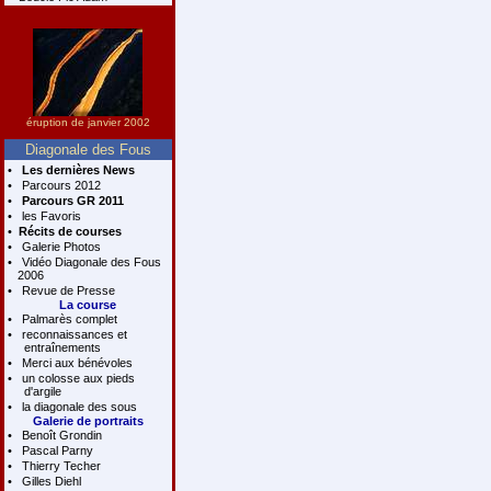
éruption de janvier 2002
Diagonale des Fous
•
Les dernières News
•
Parcours 2012
•
Parcours GR 2011
•
les Favoris
•
Récits de courses
•
Galerie Photos
•
Vidéo Diagonale des Fous
2006
•
Revue de Presse
La course
•
Palmarès complet
•
reconnaissances et
entraînements
•
Merci aux bénévoles
•
un colosse aux pieds
d'argile
•
la diagonale des sous
Galerie de portraits
•
Benoît Grondin
•
Pascal Parny
•
Thierry Techer
•
Gilles Diehl