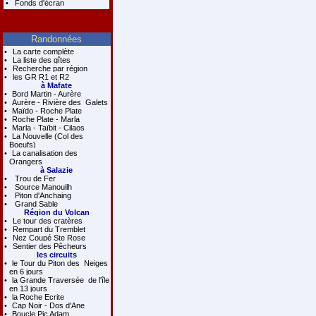
•
Fonds d'écran
Randonnées
•
La carte complète
•
La liste des gîtes
•
Recherche par région
•
les GR R1 et R2
à Mafate
•
Bord Martin - Aurère
•
Aurère - Rivière des Galets
•
Maïdo - Roche Plate
•
Roche Plate - Marla
•
Marla - Taïbit - Cilaos
•
La Nouvelle (Col des
Boeufs)
•
La canalisation des
Orangers
à Salazie
•
Trou de Fer
•
Source Manouilh
•
Piton d'Anchaing
•
Grand Sable
Région du Volcan
•
Le tour des cratères
•
Rempart du Tremblet
•
Nez Coupé Ste Rose
•
Sentier des Pêcheurs
les circuits
•
le Tour du Piton des Neiges
en 6 jours
•
la Grande Traversée de l'île
en 13 jours
•
la Roche Ecrite
•
Cap Noir - Dos d'Ane
•
Boucle Pic Adam