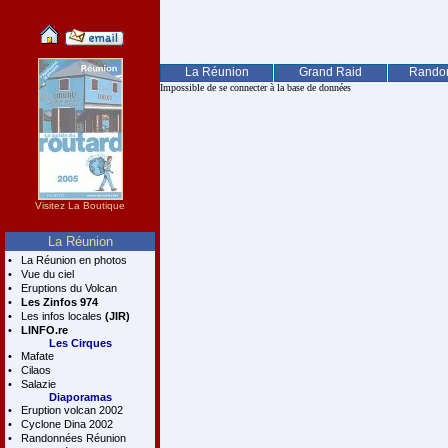
La Réunion
Grand Raid
Rando
Impossible de se connecter à la base de données
Visitez La Boutique
La Réunion
•
La Réunion en photos
•
Vue du ciel
•
Eruptions du Volcan
•
Les Zinfos 974
•
Les infos locales
(JIR)
•
LINFO.re
Les Cirques
•
Mafate
•
Cilaos
•
Salazie
Diaporamas
•
Eruption volcan 2002
•
Cyclone Dina 2002
•
Randonnées Réunion